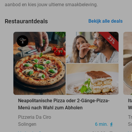
aanbod en kies jouw ultieme smaakbeleving.
Restaurantdeals
Bekijk alle deals
33%
Neapolitanische Pizza oder 2-Gänge-Pizza-
I
Menü nach Wahl zum Abholen
W
Pizzeria Da Ciro
T
Solingen
6 min.
S