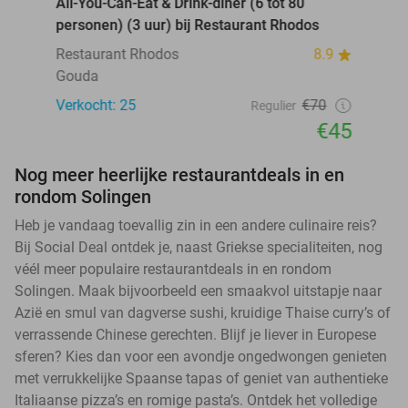
All-You-Can-Eat & Drink-diner (6 tot 80
personen) (3 uur) bij Restaurant Rhodos
Restaurant Rhodos
8.9
Gouda
Verkocht: 25
€70
Regulier
€45
Nog meer heerlijke restaurantdeals in en
rondom Solingen
Heb je vandaag toevallig zin in een andere culinaire reis?
Bij Social Deal ontdek je, naast Griekse specialiteiten, nog
véél meer populaire restaurantdeals in en rondom
Solingen. Maak bijvoorbeeld een smaakvol uitstapje naar
Azië en smul van dagverse sushi, kruidige Thaise curry’s of
verrassende Chinese gerechten. Blijf je liever in Europese
sferen? Kies dan voor een avondje ongedwongen genieten
met verrukkelijke Spaanse tapas of geniet van authentieke
Italiaanse pizza’s en romige pasta’s. Ontdek het volledige