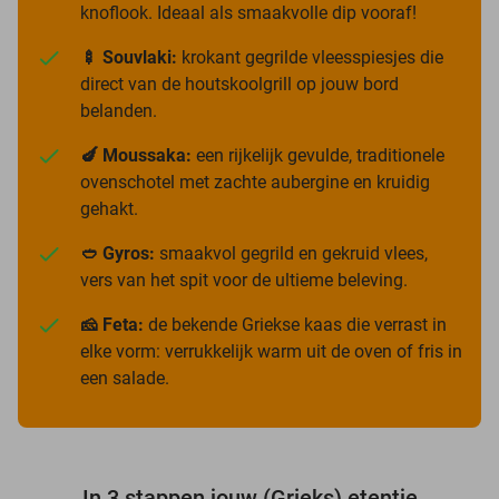
knoflook. Ideaal als smaakvolle dip vooraf!
🍢 Souvlaki:
krokant gegrilde vleesspiesjes die
direct van de houtskoolgrill op jouw bord
belanden.
🍆 Moussaka:
een rijkelijk gevulde, traditionele
ovenschotel met zachte aubergine en kruidig
gehakt.
🥙 Gyros:
smaakvol gegrild en gekruid vlees,
vers van het spit voor de ultieme beleving.
🧀 Feta:
de bekende Griekse kaas die verrast in
elke vorm: verrukkelijk warm uit de oven of fris in
een salade.
In 3 stappen jouw (Grieks) etentje