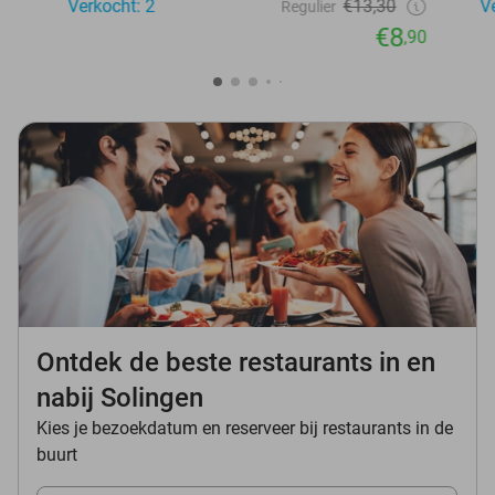
Verkocht: 2
€13,30
V
Regulier
€8
,90
Ontdek de beste restaurants in en
nabij Solingen
Kies je bezoekdatum en reserveer bij restaurants in de
buurt