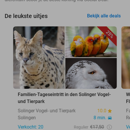
De leukste uitjes
Bekijk alle deals
25%
Familien-Tageseintritt in den Solinger Vogel-
W
und Tierpark
F
Solinger Vogel- und Tierpark
10.0
F
Solingen
8 min.
R
Verkocht: 20
€17,50
V
Regulier