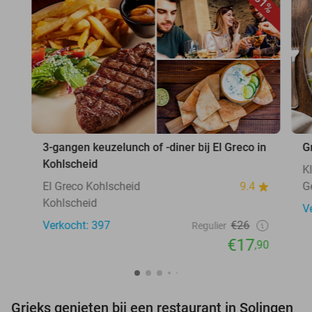
31%
3-gangen keuzelunch of -diner bij El Greco in
G
Kohlscheid
K
El Greco Kohlscheid
9.4
G
Kohlscheid
V
Verkocht: 397
€26
Regulier
€17
,90
Grieks genieten bij een restaurant in Solingen