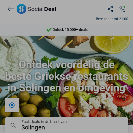
Bereikbaar tot 21:00
Ontdek 15.000+ deals
7 dagen per week beschikbaar
10+ miljoen leden
Ontdek voordelig de
9,4
beste Griekse restaurants
Ontdek 15.000+ deals
in Solingen en omgeving
Bij mij in de buurt
Zoek deals in de buurt van
Solingen