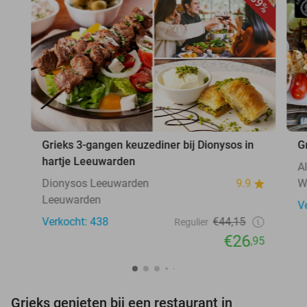
39%
Grieks 3-gangen keuzediner bij Dionysos in
G
hartje Leeuwarden
A
Dionysos Leeuwarden
9.9
W
Leeuwarden
V
Verkocht: 438
€44,15
Regulier
€26
,95
Grieks genieten bij een restaurant in