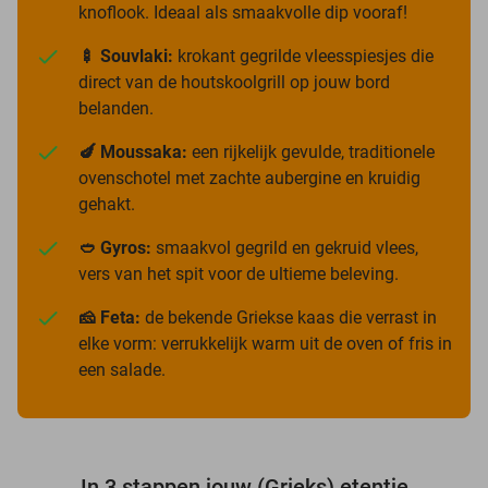
knoflook. Ideaal als smaakvolle dip vooraf!
🍢 Souvlaki:
krokant gegrilde vleesspiesjes die
direct van de houtskoolgrill op jouw bord
belanden.
🍆 Moussaka:
een rijkelijk gevulde, traditionele
ovenschotel met zachte aubergine en kruidig
gehakt.
🥙 Gyros:
smaakvol gegrild en gekruid vlees,
vers van het spit voor de ultieme beleving.
🧀 Feta:
de bekende Griekse kaas die verrast in
elke vorm: verrukkelijk warm uit de oven of fris in
een salade.
In 3 stappen jouw (Grieks) etentje