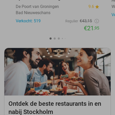
H
De Poort van Groningen
9.6
W
Bad Nieuweschans
V
Verkocht: 519
€43,15
Regulier
€21
,95
Ontdek de beste restaurants in en
nabij Stockholm