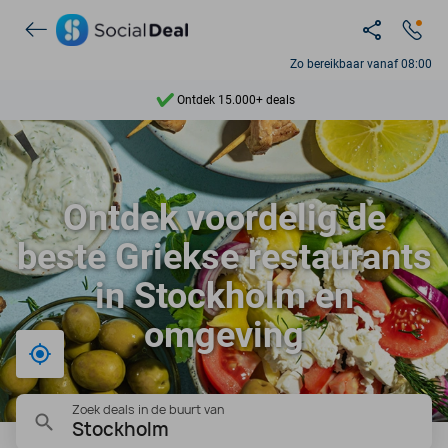
Zo bereikbaar vanaf 08:00
Ontdek 15.000+ deals
7 dagen per week beschikbaar
10+ miljoen leden
Ontdek voordelig de
9,4
beste Griekse restaurants
Ontdek 15.000+ deals
in Stockholm en
omgeving
Bij mij in de buurt
Zoek deals in de buurt van
Stockholm