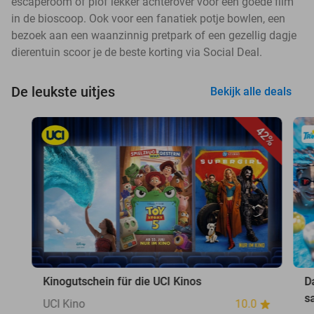
escaperoom of plof lekker achterover voor een goede film
in de bioscoop. Ook voor een fanatiek potje bowlen, een
bezoek aan een waanzinnig pretpark of een gezellig dagje
dierentuin scoor je de beste korting via Social Deal.
De leukste uitjes
Bekijk alle deals
42%
Kinogutschein für die UCI Kinos
D
s
UCI Kino
10.0