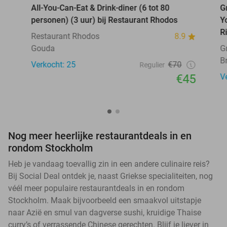
All-You-Can-Eat & Drink-diner (6 tot 80
G
personen) (3 uur) bij Restaurant Rhodos
Y
R
Restaurant Rhodos
8.9
Gouda
G
B
Verkocht: 25
€70
Regulier
€45
V
Nog meer heerlijke restaurantdeals in en
rondom Stockholm
Heb je vandaag toevallig zin in een andere culinaire reis?
Bij Social Deal ontdek je, naast Griekse specialiteiten, nog
véél meer populaire restaurantdeals in en rondom
Stockholm. Maak bijvoorbeeld een smaakvol uitstapje
naar Azië en smul van dagverse sushi, kruidige Thaise
curry’s of verrassende Chinese gerechten. Blijf je liever in