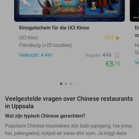
Kinogutschein für die UCI Kinos
E
v
UCI Kino
10.0
Flensburg (+20 locaties)
H
G
Verkocht: 4.441
€15
Regulier
€8
V
,75
Veelgestelde vragen over Chinese restaurants
in Uppsala
Wat zijn typisch Chinese gerechten?
Populaire Chinese klassiekers zijn babi pangang, foe yong
hai, pekingeend, hotpot en verse dim sum. Je krijgt deze