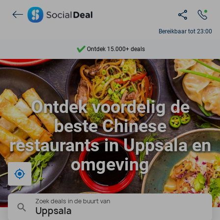
Bereikbaar tot 23:00
Ontdek 15.000+ deals
7 dagen per week beschikbaar
10+ miljoen leden
Ontdek voordelig de
9,4
beste Chinese
Ontdek 15.000+ deals
restaurants in Uppsala en
omgeving
Bij mij in de buurt
Zoek deals in de buurt van
Uppsala