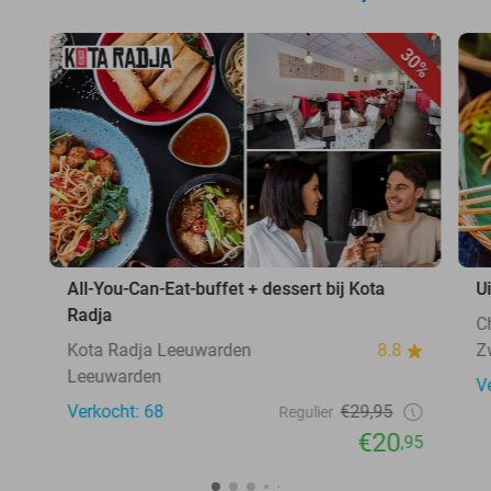
30%
All-You-Can-Eat-buffet + dessert bij Kota
U
Radja
C
Kota Radja Leeuwarden
8.8
Z
Leeuwarden
V
Verkocht: 68
€29,95
Regulier
€20
,95