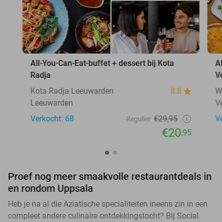
All-You-Can-Eat-buffet + dessert bij Kota
A
Radja
V
Kota Radja Leeuwarden
8.8
W
Leeuwarden
V
Verkocht: 68
€29,95
V
Regulier
€20
,95
Proef nog meer smaakvolle restaurantdeals in
en rondom Uppsala
Heb je na al die Aziatische specialiteiten ineens zin in een
compleet andere culinaire ontdekkingstocht? Bij Social