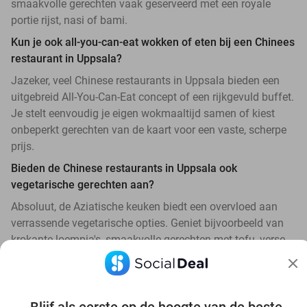
smaakvolle gerechten vaak geserveerd met een royale
portie rijst, nasi of bami.
Kun je ook all-you-can-eat wokken of eten bij een Chinees
restaurant in Uppsala?
Jazeker, veel Chinese restaurants in Uppsala bieden een
uitgebreid All-You-Can-Eat concept of een rijkgevuld buffet.
Je stelt eenvoudig je eigen wokmaaltijd samen of kiest
onbeperkt gerechten van de kaart voor een vaste, scherpe
prijs.
Bieden de Chinese restaurants in Uppsala ook
vegetarische gerechten aan?
Absoluut, de Aziatische keuken biedt een overvloed aan
verrassende vegetarische opties. Geniet bijvoorbeeld van
krokante loempia's, smaakvolle gerechten met tofu, verse
wokgroenten en vegetarische bami of nasi.
Hoe scoor ik met korting een reservering bij een Chinees
restaurant in de buurt?