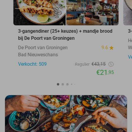
3-gangendiner (25+ keuzes) + mandje brood
3
bij De Poort van Groningen
H
De Poort van Groningen
9.6
W
Bad Nieuweschans
V
Verkocht: 509
€43,15
Regulier
€21
,95