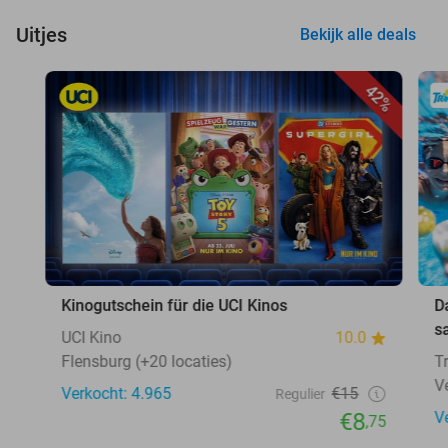
Uitjes
Bekijk alle deals
42%
Kinogutschein für die UCI Kinos
D
s
UCI Kino
10.0
Flensburg (+20 locaties)
T
V
Verkocht: 4.965
€15
Regulier
€8
V
,75