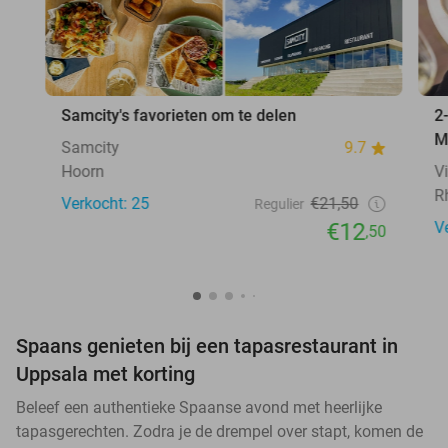
Samcity's favorieten om te delen
2
M
Samcity
9.7
Hoorn
V
R
Verkocht: 25
€21,50
Regulier
€12
V
,50
Spaans genieten bij een tapasrestaurant in
Uppsala met korting
Beleef een authentieke Spaanse avond met heerlijke
tapasgerechten. Zodra je de drempel over stapt, komen de