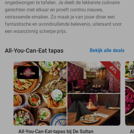
ongedwongen te tafelen. Je deelt de lekkerste culinaire
gerechten met elkaar en proeft continu nieuwe,
verrassende smaken. Zo maak je van jouw diner een
fantastische en avondvullende belevenis, uiteraard voor
een waanzinnig scherpe prijs.
All-You-Can-Eat tapas
Bekijk alle deals
49%
All-You-Can-Eat-tapas bij De Sultan
A