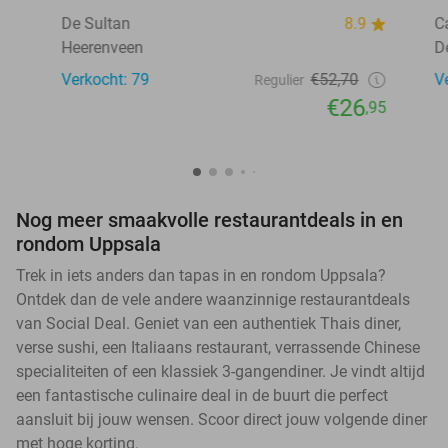
De Sultan
8.9
C
Heerenveen
D
Verkocht: 79
€52,70
V
Regulier
€26
,95
Nog meer smaakvolle restaurantdeals in en
rondom Uppsala
Trek in iets anders dan tapas in en rondom Uppsala?
Ontdek dan de vele andere waanzinnige restaurantdeals
van Social Deal. Geniet van een authentiek Thais diner,
verse sushi, een Italiaans restaurant, verrassende Chinese
specialiteiten of een klassiek 3-gangendiner. Je vindt altijd
een fantastische culinaire deal in de buurt die perfect
aansluit bij jouw wensen. Scoor direct jouw volgende diner
met hoge korting.