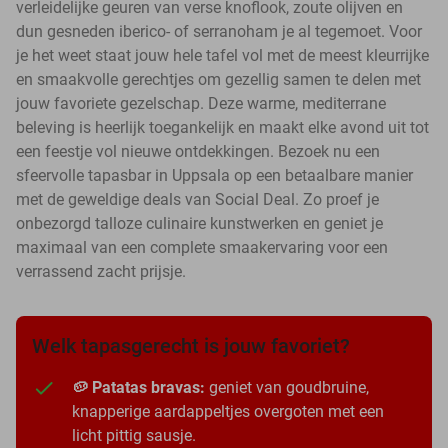
verleidelijke geuren van verse knoflook, zoute olijven en
dun gesneden iberico- of serranoham je al tegemoet. Voor
je het weet staat jouw hele tafel vol met de meest kleurrijke
en smaakvolle gerechtjes om gezellig samen te delen met
jouw favoriete gezelschap. Deze warme, mediterrane
beleving is heerlijk toegankelijk en maakt elke avond uit tot
een feestje vol nieuwe ontdekkingen. Bezoek nu een
sfeervolle tapasbar in Uppsala op een betaalbare manier
met de geweldige deals van Social Deal. Zo proef je
onbezorgd talloze culinaire kunstwerken en geniet je
maximaal van een complete smaakervaring voor een
verrassend zacht prijsje.
Welk tapasgerecht is jouw favoriet?
🥔 Patatas bravas:
geniet van goudbruine,
knapperige aardappeltjes overgoten met een
licht pittig sausje.