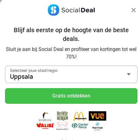
heerlijke vegetarische gerechten. Denk aan een klassieke
tortilla de patatas, Spaanse kazen en olijven.
Hoe scoor ik met korting een reservering bij een
Blijf als eerste op de hoogte van de beste
tapasrestaurant in de buurt?
deals.
Zoek via de website of app van Social Deal naar tapas in
Uppsala. Claim jouw deal en reserveer direct een tafel met
Sluit je aan bij Social Deal en profiteer van kortingen tot wel
flinke korting.
70%!
Selecteer jouw stad/regio:
Uppsala
Gratis ontdekken
Ontdek alle topdeals in jouw omgeving