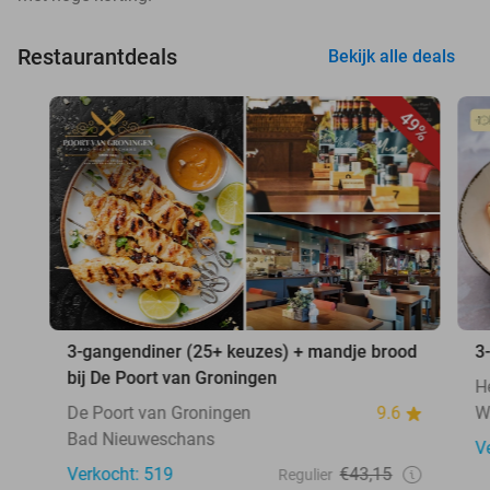
Restaurantdeals
Bekijk alle deals
49%
3-gangendiner (25+ keuzes) + mandje brood
3
bij De Poort van Groningen
H
De Poort van Groningen
9.6
W
Bad Nieuweschans
V
Verkocht: 519
€43,15
Regulier