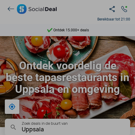
Bereikbaar tot 21:00
Ontdek 15.000+ deals
7 dagen per week beschikbaar
10+ miljoen leden
Ontdek voordelig de
9,4
beste tapasrestaurants in
Ontdek 15.000+ deals
Uppsala en omgeving
Bij mij in de buurt
Zoek deals in de buurt van
Uppsala