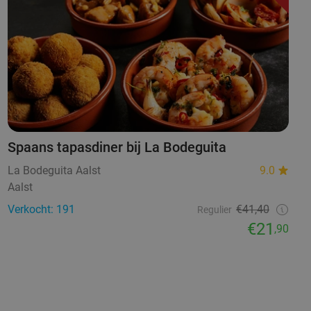
Spaans tapasdiner bij La Bodeguita
La Bodeguita Aalst
9.0
Aalst
Verkocht: 191
€41,40
Regulier
€21
,90