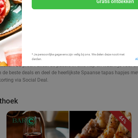
Gratis ontdekken
Bij mij in de buurt
* Je persoonlijke gegevens zijn veilig bij ons. We delen deze nooit met
derden.
A
euken. Je proeft direct de passie in elke hap en waant je voor 
aim de beste deals en deel de heerlijkste Spaanse tapas hapjes me
rting via Social Deal.
sthoek
44%