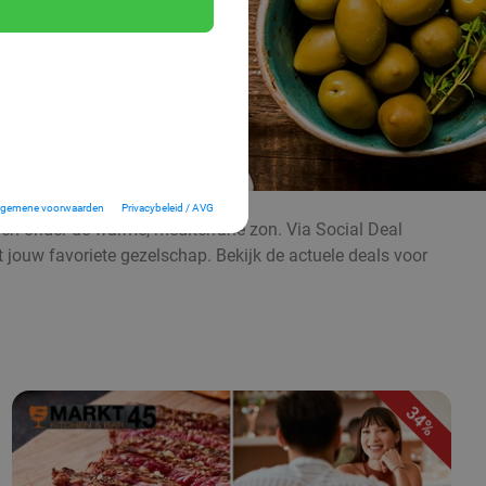
lgemene voorwaarden
Privacybeleid / AVG
even onder de warme, mediterrane zon. Via Social Deal
t jouw favoriete gezelschap. Bekijk de actuele deals voor
34%