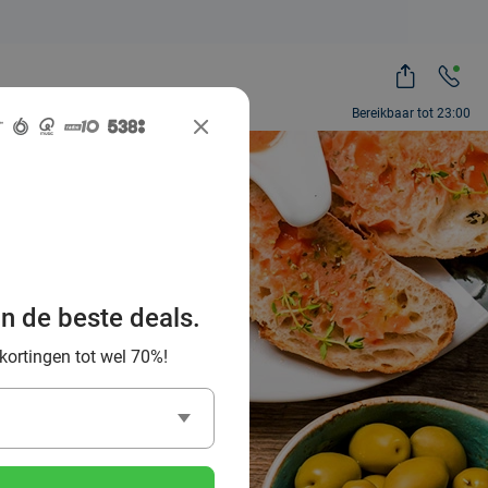
Bereikbaar tot 23:00
beste
thoek en
an de beste deals.
 kortingen tot wel 70%!