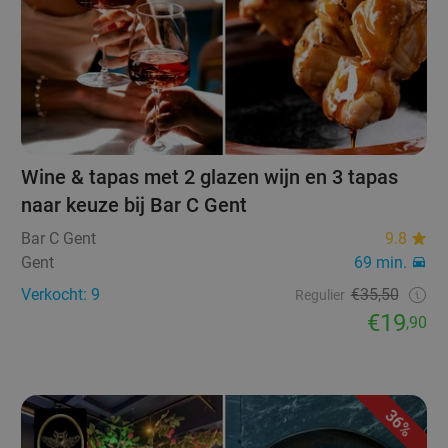
Wine & tapas met 2 glazen wijn en 3 tapas
naar keuze bij Bar C Gent
Bar C Gent
9.8
Gent
69 min.
Verkocht: 9
€35,50
Regulier
€19
,90
36%