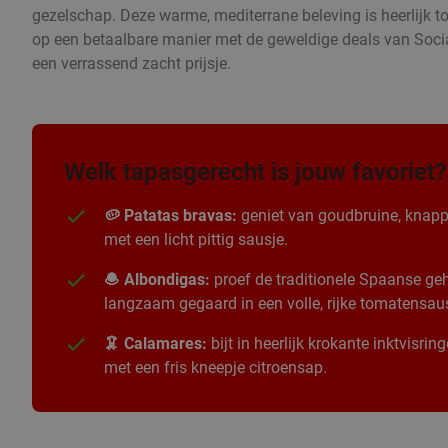
gezelschap. Deze warme, mediterrane beleving is heerlijk t
op een betaalbare manier met de geweldige deals van Socia
een verrassend zacht prijsje.
Welk tapasgerecht is jouw favoriet?
🥔 Patatas bravas:
geniet van goudbruine, knapp
met een licht pittig sausje.
🧆 Albondigas:
proef de traditionele Spaanse geha
langzaam gegaard in een volle, rijke tomatensau
🦑 Calamares:
bijt in heerlijk krokante inktvisri
met een fris kneepje citroensap.