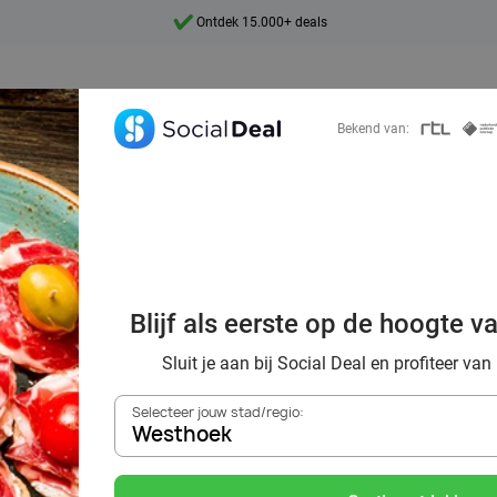
7 dagen per week beschikbaar
10+ miljoen leden
9,4
Bekend van:
Ontdek 15.000+ deals
ek voordelig de 
staurants in Wes
Blijf als eerste op de hoogte v
omgeving
Sluit je aan bij Social Deal en profiteer van
Selecteer jouw stad/regio:
Westhoek
Zoek deals in de buurt van
Westhoek