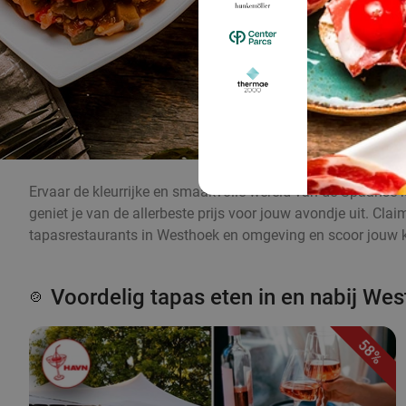
Ervaar de kleurrijke en smaakvolle wereld van de Spaanse k
geniet je van de allerbeste prijs voor jouw avondje uit. Cl
tapasrestaurants in Westhoek en omgeving en scoor jouw ko
Voordelig tapas eten in en nabij We
🍲
58%