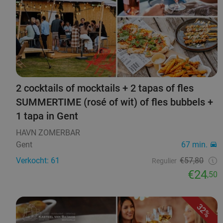
2 cocktails of mocktails + 2 tapas of fles
SUMMERTIME (rosé of wit) of fles bubbels +
1 tapa in Gent
HAVN ZOMERBAR
Gent
67 min.
Verkocht: 61
€57,80
Regulier
€24
,50
32%