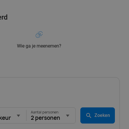
erd
Wie ga je meenemen?
Aantal personen:
Zoeken
keur
2 personen