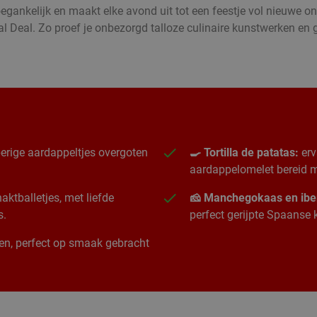
oegankelijk en maakt elke avond uit tot een feestje vol nieuwe 
l Deal. Zo proef je onbezorgd talloze culinaire kunstwerken e
erige aardappeltjes overgoten
🍳 Tortilla de patatas:
erv
aardappelomelet bereid me
ktballetjes, met liefde
🧀 Manchegokaas en ibe
s.
perfect gerijpte Spaanse
ngen, perfect op smaak gebracht