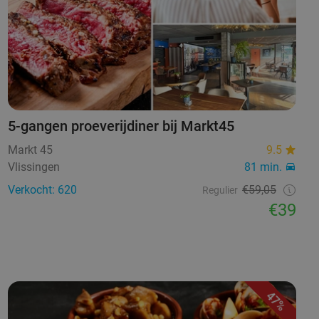
5-gangen proeverijdiner bij Markt45
Markt 45
9.5
Vlissingen
81 min.
Verkocht: 620
€59,05
Regulier
€39
47%