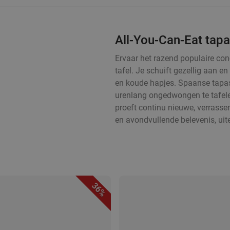
All-You-Can-Eat tap
Ervaar het razend populaire con
tafel. Je schuift gezellig aan 
en koude hapjes. Spaanse tapas
urenlang ongedwongen te tafelen
proeft continu nieuwe, verrass
en avondvullende belevenis, uit
36%