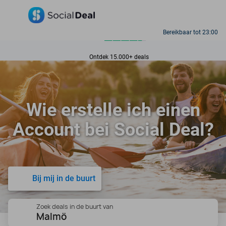
10+ miljoen leden
9,4
Bereikbaar tot 23:00
Ontdek 15.000+ deals
Wie erstelle ich einen
Account bei Social Deal?
Bij mij in de buurt
Zoek deals in de buurt van
Malmö