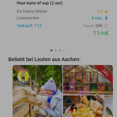
Huur kano of sup (2 uur)
De Kleine Wielen
9.4
star
Leeuwarden
4 min.
directions_walk
Verkauft: 113
25€
Regulär
11
€
,95
Beliebt bei Leuten aus Aachen:
24%