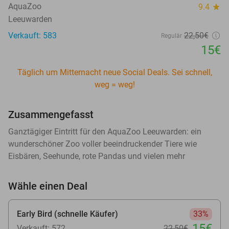
AquaZoo
9.4
star
Leeuwarden
Verkauft: 583
22
,50
€
Regulär
15€
Täglich um Mitternacht neue Social Deals. Sei schnell,
weg = weg!
Zusammengefasst
Ganztägiger Eintritt für den AquaZoo Leeuwarden: ein
wunderschöner Zoo voller beeindruckender Tiere wie
Eisbären, Seehunde, rote Pandas und vielen mehr
Wähle einen Deal
Early Bird (schnelle Käufer)
33%
15€
Verkauft: 572
22
,50
€