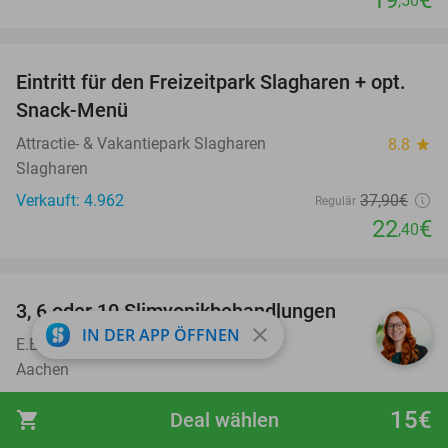
19
€
,50
favorite_border
Eintritt für den Freizeitpark Slagharen + opt.
41%
Snack-Menü
Attractie- & Vakantiepark Slagharen
8.8
star
Slagharen
Verkauft: 4.962
37
,90
€
Regulär
22
€
,40
favorite_border
3, 6 oder 10 Slimyonikbehandlungen
74%
close
IN DER APP ÖFFNEN
E.E.A Cosmetiques
9.6
star
Aachen
Verkauft: 16
150€
Regulär
15€
shopping_cart
Deal wählen
39€