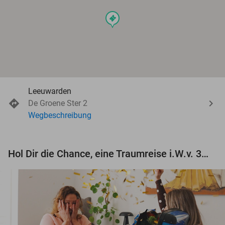
events
Leeuwarden
De Groene Ster 2
Wegbeschreibung
Hol Dir die Chance, eine Traumreise i.W.v. 3.000 € zu gewinnen!