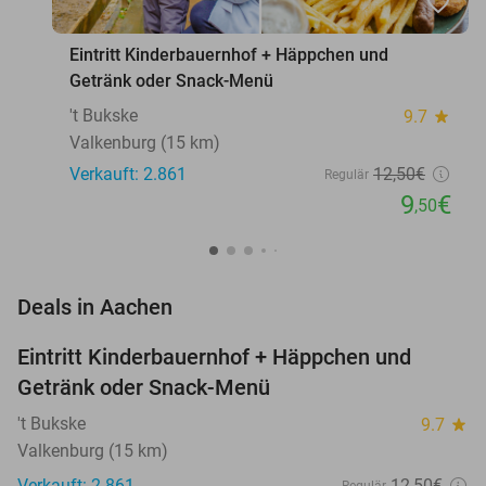
favorite_border
Eintritt Kinderbauernhof + Häppchen und
Getränk oder Snack-Menü
't Bukske
9.7
star
Valkenburg (15 km)
Verkauft: 2.861
12
,50
€
Regulär
9
€
,50
favorite_border
Deals in Aachen
Eintritt Kinderbauernhof + Häppchen und
24%
Getränk oder Snack-Menü
't Bukske
9.7
star
Valkenburg (15 km)
Verkauft: 2.861
12
,50
€