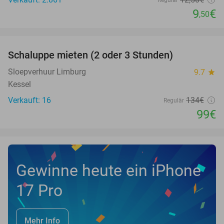
Regulär
9
€
,50
favorite_border
Schaluppe mieten (2 oder 3 Stunden)
26%
NEW
TODAY
Sloepverhuur Limburg
9.7
star
Kessel
Verkauft: 16
134€
Regulär
99€
Gewinne heute ein iPhone
17 Pro
Mehr Info