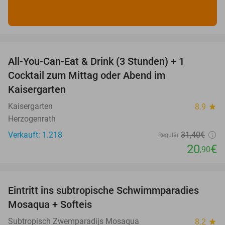
favorite_border
All-You-Can-Eat & Drink (3 Stunden) + 1
33%
Cocktail zum Mittag oder Abend im
Kaisergarten
Kaisergarten
8.9
star
Herzogenrath
Verkauft: 1.218
31
,40
€
Regulär
20
€
,90
favorite_border
Eintritt ins subtropische Schwimmparadies
25%
Mosaqua + Softeis
Subtropisch Zwemparadijs Mosaqua
8.2
star