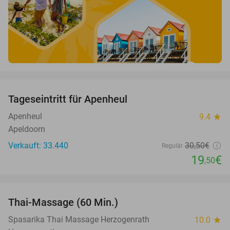
favorite_border
Tageseintritt für Apenheul
36%
Apenheul
9.4
star
Apeldoorn
Verkauft: 33.440
30
,50
€
Regulär
19
€
,50
favorite_border
Thai-Massage (60 Min.)
35%
Spasarika Thai Massage Herzogenrath
10.0
star