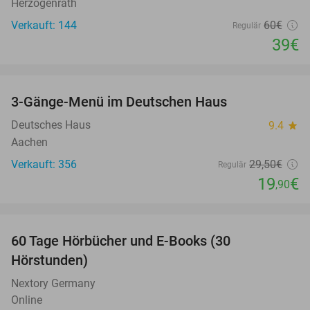
Herzogenrath
Verkauft: 144
60€
Regulär
39€
favorite_border
3-Gänge-Menü im Deutschen Haus
33%
Deutsches Haus
9.4
star
Aachen
Verkauft: 356
29
,50
€
Regulär
19
€
,90
favorite_border
60 Tage Hörbücher und E-Books (30
Hörstunden)
Nextory Germany
Online