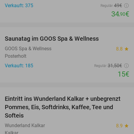
Verkauft: 375
49€
Regulär
34
€
,90
favorite_border
Saunatag im GOOS Spa & Wellness
52%
GOOS Spa & Wellness
8.8
star
Posterholt
Verkauft: 185
31
,50
€
Regulär
15€
favorite_border
Eintritt ins Wunderland Kalkar + unbegrenzt
32%
Pommes, Eis, Softdrinks, Kaffee, Tee und
Softeis
Wunderland Kalkar
8.9
star
Kalkar