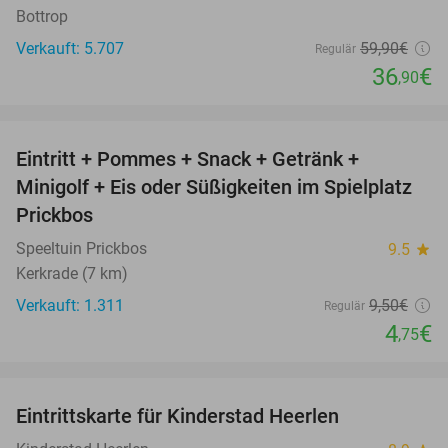
Bottrop
Verkauft: 5.707
59
,90
€
Regulär
36
€
,90
favorite_border
Eintritt + Pommes + Snack + Getränk +
50%
Minigolf + Eis oder Süßigkeiten im Spielplatz
Prickbos
Speeltuin Prickbos
9.5
star
Kerkrade (7 km)
Verkauft: 1.311
9
,50
€
Regulär
4
€
,75
favorite_border
Eintrittskarte für Kinderstad Heerlen
32%