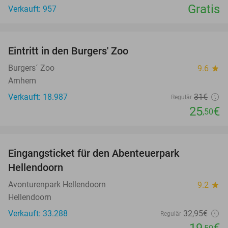
Gratis
Verkauft: 957
favorite_border
Eintritt in den Burgers' Zoo
18%
Burgers´ Zoo
9.6
star
Arnhem
Verkauft: 18.987
31€
Regulär
25
€
,50
favorite_border
Eingangsticket für den Abenteuerpark
41%
Hellendoorn
Avonturenpark Hellendoorn
9.2
star
Hellendoorn
Verkauft: 33.288
32
,95
€
Regulär