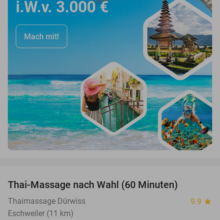
i.W.v. 3.000 €
Mach mit!
favorite_border
Thai-Massage nach Wahl (60 Minuten)
29%
Thaimassage Dürwiss
9.9
star
Eschweiler (11 km)