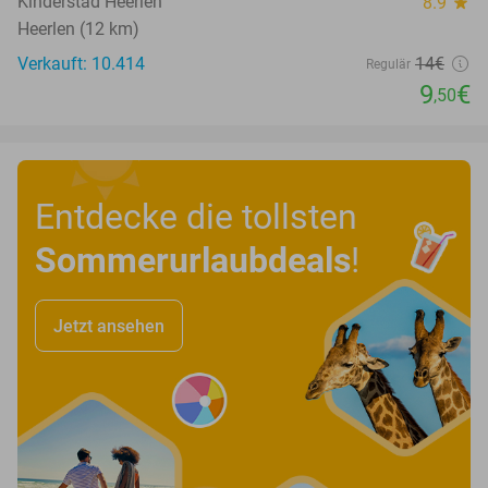
Kinderstad Heerlen
8.9
star
Heerlen (12 km)
Verkauft: 10.414
14€
Regulär
9
€
,50
Entdecke die tollsten
Sommerurlaubdeals
!
Jetzt ansehen