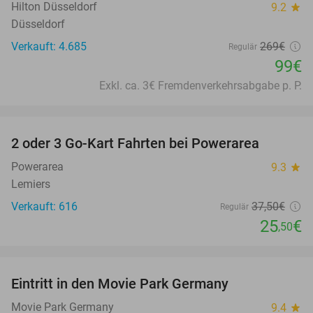
Hilton Düsseldorf
9.2
star
Düsseldorf
Verkauft: 4.685
269€
Regulär
99€
Exkl. ca. 3€ Fremdenverkehrsabgabe p. P.
favorite_border
2 oder 3 Go-Kart Fahrten bei Powerarea
32%
Powerarea
9.3
star
Lemiers
Verkauft: 616
37
,50
€
Regulär
25
€
,50
favorite_border
Eintritt in den Movie Park Germany
38%
Movie Park Germany
9.4
star