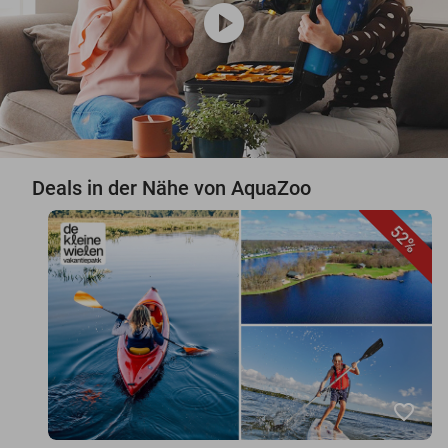
play_circle
Deals in der Nähe von AquaZoo
52%
favorite_border