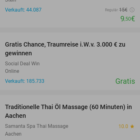
Verkauft: 44.087
15€
Regulär
9
€
,50
favorite_border
Gratis Chance, Traumreise i.W.v. 3.000 € zu
gewinnen
Social Deal Win
Online
Gratis
Verkauft: 185.733
favorite_border
Traditionelle Thai Öl Massage (60 Minuten) in
36%
Aachen
Samanta Spa Thai Massage
10.0
star
Aachen