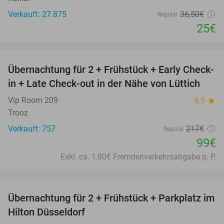
Verkauft: 27.875
36
,50
€
Regulär
25€
favorite_border
Übernachtung für 2 + Frühstück + Early Check-
54%
in + Late Check-out in der Nähe von Lüttich
Vip Room 209
9.5
star
Trooz
Verkauft: 757
217€
Regulär
99€
Exkl. ca. 1,80€ Fremdenverkehrsabgabe p. P.
favorite_border
Übernachtung für 2 + Frühstück + Parkplatz im
63%
Hilton Düsseldorf