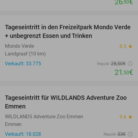
26
€
,90
favorite_border
Tageseintritt in den Freizeitpark Mondo Verde
25%
+ unbegrenzt Essen und Trinken
Mondo Verde
8.3
star
Landgraaf (10 km)
Verkauft: 33.775
28
,50
€
Regulär
21
€
,50
favorite_border
Tageseintritt für WILDLANDS Adventure Zoo
24%
Emmen
WILDLANDS Adventure Zoo Emmen
9.6
star
Emmen
Verkauft: 18.028
33€
Regulär