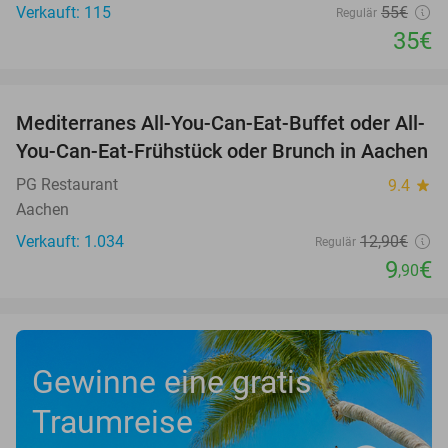
Verkauft: 115
55€
Regulär
35€
favorite_border
Mediterranes All-You-Can-Eat-Buffet oder All-
23%
You-Can-Eat-Frühstück oder Brunch in Aachen
PG Restaurant
9.4
star
Aachen
Verkauft: 1.034
12
,90
€
Regulär
9
€
,90
Gewinne eine gratis
Traumreise