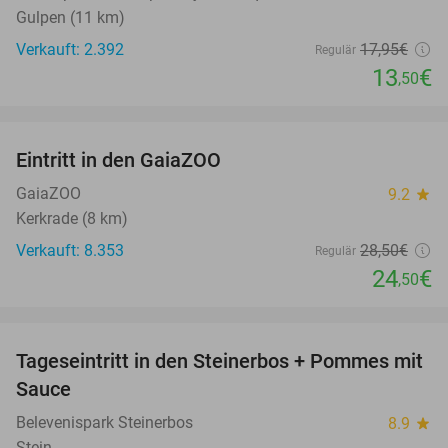
Gulpen (11 km)
Verkauft: 2.392
17
,95
€
Regulär
13
€
,50
favorite_border
Eintritt in den GaiaZOO
14%
GaiaZOO
9.2
star
Kerkrade (8 km)
Verkauft: 8.353
28
,50
€
Regulär
24
€
,50
favorite_border
Tageseintritt in den Steinerbos + Pommes mit
37%
Sauce
Belevenispark Steinerbos
8.9
star
Stein