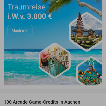
Traumreise
i.W.v. 3.000 €
Mach mit!
favorite_border
100 Arcade Game-Credits in Aachen
50%