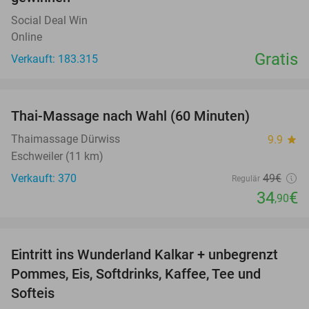
Social Deal Win
Online
Gratis
Verkauft: 183.315
favorite_border
Thai-Massage nach Wahl (60 Minuten)
29%
Thaimassage Dürwiss
9.9
star
Eschweiler (11 km)
Verkauft: 370
49€
Regulär
34
€
,90
favorite_border
Eintritt ins Wunderland Kalkar + unbegrenzt
32%
Pommes, Eis, Softdrinks, Kaffee, Tee und
Softeis