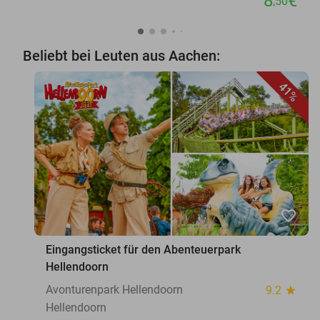
8
€
,50
Beliebt bei Leuten aus Aachen:
41%
favorite_border
Eingangsticket für den Abenteuerpark
Hellendoorn
Avonturenpark Hellendoorn
9.2
star
Hellendoorn