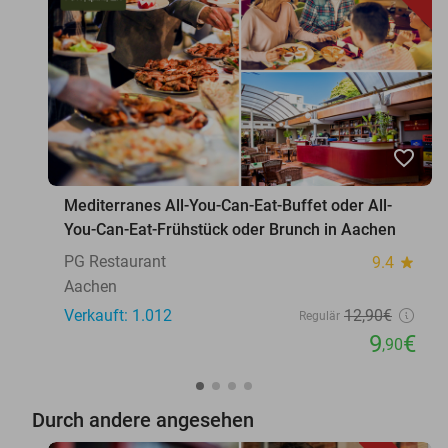
favorite_border
Mediterranes All-You-Can-Eat-Buffet oder All-
You-Can-Eat-Frühstück oder Brunch in Aachen
PG Restaurant
9.4
star
Aachen
Verkauft: 1.012
12
,90
€
Regulär
9
€
,90
Durch andere angesehen