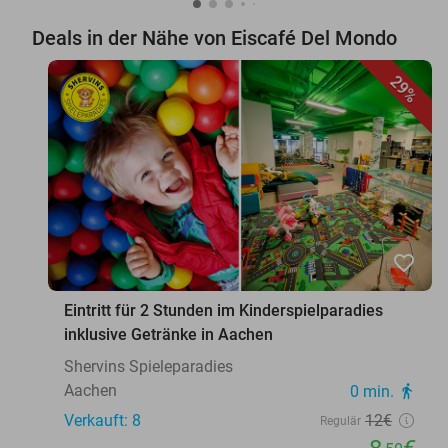
Deals in der Nähe von Eiscafé Del Mondo
29%
favorite_border
Eintritt für 2 Stunden im Kinderspielparadies
inklusive Getränke in Aachen
Shervins Spieleparadies
Aachen
0 min.
directions_walk
Verkauft: 8
12€
Regulär