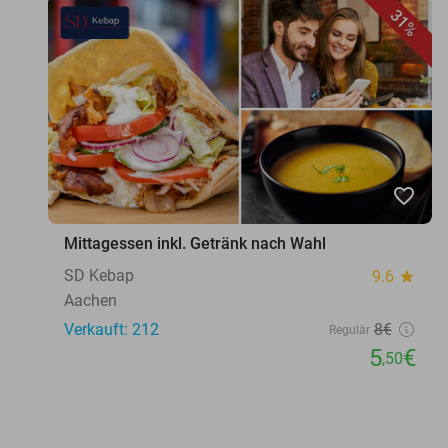
31%
favorite_border
Mittagessen inkl. Getränk nach Wahl
SD Kebap
9.6
star
Aachen
Verkauft: 212
8€
Regulär
5
€
,50