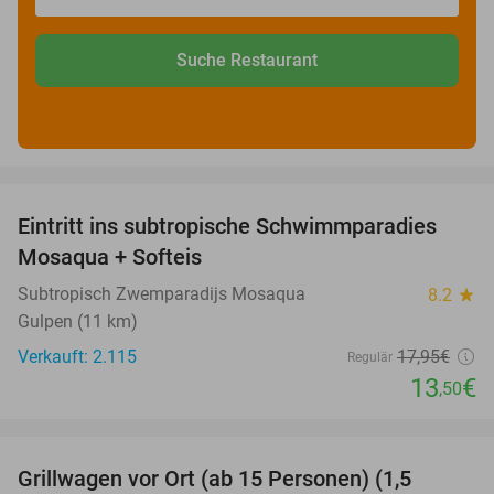
Suche Restaurant
favorite_border
Eintritt ins subtropische Schwimmparadies
25%
Mosaqua + Softeis
Subtropisch Zwemparadijs Mosaqua
8.2
star
Gulpen (11 km)
Verkauft: 2.115
17
,95
€
Regulär
13
€
,50
favorite_border
Grillwagen vor Ort (ab 15 Personen) (1,5
33%