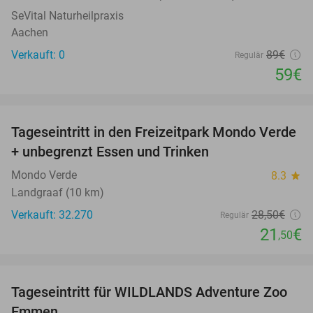
SeVital Naturheilpraxis
Aachen
Verkauft: 0
89€
Regulär
59€
favorite_border
Tageseintritt in den Freizeitpark Mondo Verde
25%
+ unbegrenzt Essen und Trinken
Mondo Verde
8.3
star
Landgraaf (10 km)
Verkauft: 32.270
28
,50
€
Regulär
21
€
,50
favorite_border
Tageseintritt für WILDLANDS Adventure Zoo
24%
Emmen