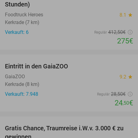
Stunden)
Foodtruck Heroes
8.1
star
Kerkrade (7 km)
Verkauft: 6
412
,50
€
Regulär
275€
favorite_border
Eintritt in den GaiaZOO
14%
GaiaZOO
9.2
star
Kerkrade (8 km)
Verkauft: 7.948
28
,50
€
Regulär
24
€
,50
favorite_border
Gratis Chance, Traumreise i.W.v. 3.000 € zu
gewinnen