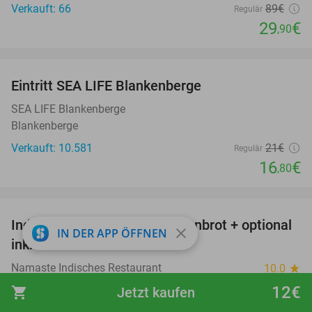
Verkauft: 66
89€
Regulär
29
€
,90
favorite_border
Eintritt SEA LIFE Blankenberge
20%
SEA LIFE Blankenberge
Blankenberge
Verkauft: 10.581
21€
Regulär
16
€
,80
favorite_border
Indisches Hauptgericht + Naanbrot + optional
35%
close
IN DER APP ÖFFNEN
inkl. Lassi nach Wahl
Namaste Indisches Restaurant
10.0
star
Eschweiler (12 km)
12€
shopping_cart
Jetzt kaufen
Verkauft: 247
17
,75
€
Regulär