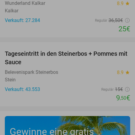
Wunderland Kalkar
8.9
star
Kalkar
Verkauft: 27.284
36
,50
€
Regulär
25€
favorite_border
Tageseintritt in den Steinerbos + Pommes mit
37%
Sauce
Belevenispark Steinerbos
8.9
star
Stein
Verkauft: 43.553
15€
Regulär
9
€
,50
Gewinne eine gratis