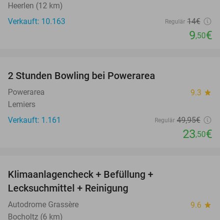
Heerlen (12 km)
Verkauft: 10.163
14€
Regulär
9
€
,50
favorite_border
2 Stunden Bowling bei Powerarea
53%
Powerarea
9.3
star
Lemiers
Verkauft: 1.161
49
,95
€
Regulär
23
€
,50
favorite_border
Klimaanlagencheck + Befüllung +
69%
Lecksuchmittel + Reinigung
Autodrome Grassère
9.6
star
Bocholtz (6 km)