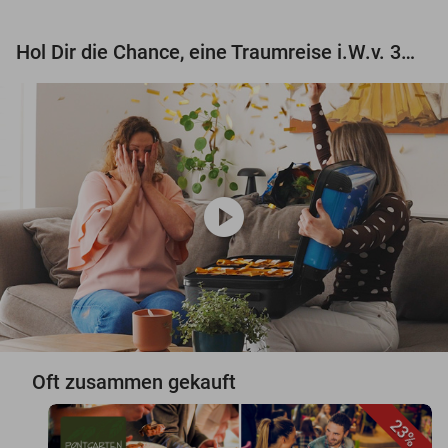
Hol Dir die Chance, eine Traumreise i.W.v. 3.000 € zu gewinnen!
play_circle
Oft zusammen gekauft
23%