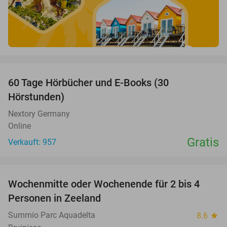
favorite_border
60 Tage Hörbücher und E-Books (30
Hörstunden)
Nextory Germany
Online
Gratis
Verkauft: 957
favorite_border
Wochenmitte oder Wochenende für 2 bis 4
Personen in Zeeland
Summio Parc Aquadelta
8.6
star