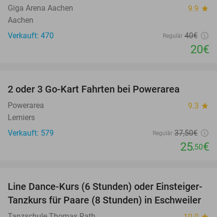
Giga Arena Aachen
9.9
star
Aachen
Verkauft: 470
40€
Regulär
20€
favorite_border
2 oder 3 Go-Kart Fahrten bei Powerarea
32%
Powerarea
9.3
star
Lemiers
Verkauft: 579
37
,50
€
Regulär
25
€
,50
favorite_border
Line Dance-Kurs (6 Stunden) oder Einsteiger-
57%
Tanzkurs für Paare (8 Stunden) in Eschweiler
Tanzschule Thomas Rath
10.0
star