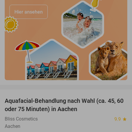
Hier ansehen
favorite_border
Aquafacial-Behandlung nach Wahl (ca. 45, 60
66%
oder 75 Minuten) in Aachen
Bliss Cosmetics
9.9
star
Aachen