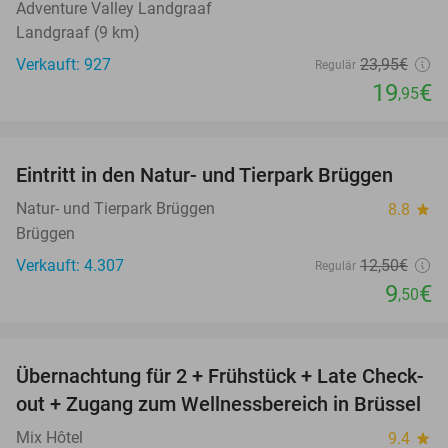
Adventure Valley Landgraaf
Landgraaf (9 km)
Verkauft: 927
23
,95
€
Regulär
19
€
,95
favorite_border
Eintritt in den Natur- und Tierpark Brüggen
24%
Natur- und Tierpark Brüggen
8.8
star
Brüggen
Verkauft: 4.307
12
,50
€
Regulär
9
€
,50
favorite_border
Übernachtung für 2 + Frühstück + Late Check-
27%
out + Zugang zum Wellnessbereich in Brüssel
Mix Hôtel
9.4
star