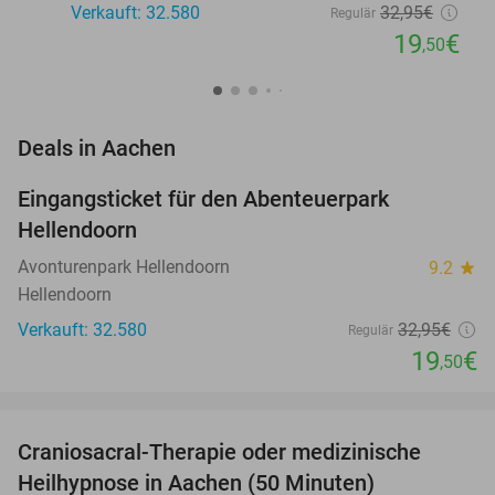
Verkauft: 32.580
32
,95
€
Regulär
19
€
,50
favorite_border
Deals in Aachen
Eingangsticket für den Abenteuerpark
41%
Hellendoorn
Avonturenpark Hellendoorn
9.2
star
Hellendoorn
Verkauft: 32.580
32
,95
€
Regulär
19
€
,50
favorite_border
Craniosacral-Therapie oder medizinische
34%
NEW
Heilhypnose in Aachen (50 Minuten)
TODAY