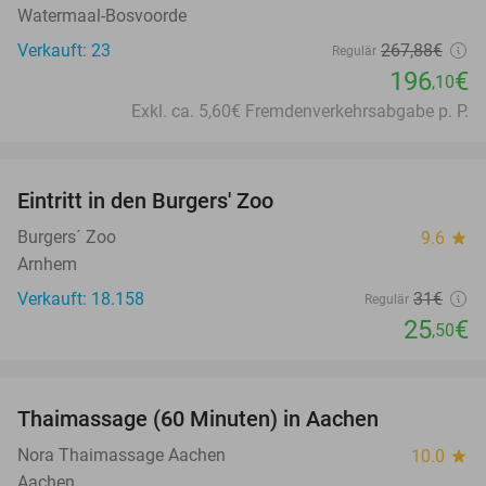
Watermaal-Bosvoorde
Verkauft: 23
267
,88
€
Regulär
196
€
,10
Exkl. ca. 5,60€ Fremdenverkehrsabgabe p. P.
favorite_border
Eintritt in den Burgers' Zoo
18%
Burgers´ Zoo
9.6
star
Arnhem
Verkauft: 18.158
31€
Regulär
25
€
,50
favorite_border
Thaimassage (60 Minuten) in Aachen
30%
Nora Thaimassage Aachen
10.0
star
Aachen