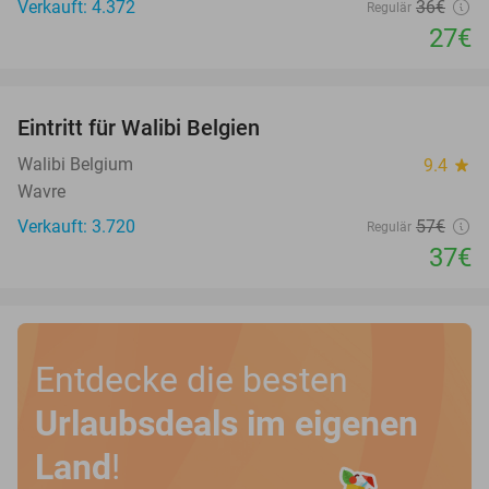
Verkauft: 4.372
36€
Regulär
27€
favorite_border
Eintritt für Walibi Belgien
35%
Walibi Belgium
9.4
star
Wavre
Verkauft: 3.720
57€
Regulär
37€
Entdecke die besten
Urlaubsdeals im eigenen
Land
!