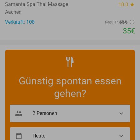
Samanta Spa Thai Massage
10.0
star
Aachen
Verkauft: 108
55€
Regulär
35€
Günstig spontan essen
gehen?