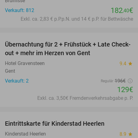
Bruinisse
182
€
Verkauft: 812
,40
Exkl. ca. 2,83 € p.P.p.N. und 14 € p.P. für Bettwäsche
favorite_border
Übernachtung für 2 + Frühstück + Late Check-
34%
out + mehr im Herzen von Gent
Hotel Gravensteen
9.4
star
Gent
Verkauft: 2
196€
Regulär
129€
Exkl. ca. 3,50€ Fremdenverkehrsabgabe p. P.
favorite_border
Eintrittskarte für Kinderstad Heerlen
32%
Kinderstad Heerlen
8.9
star