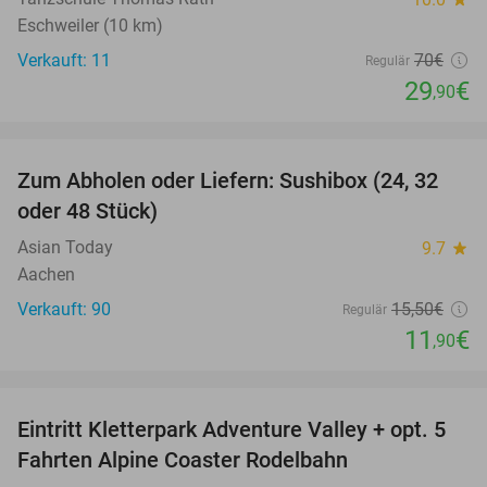
Eschweiler (10 km)
Verkauft: 11
70€
Regulär
29
€
,90
favorite_border
Zum Abholen oder Liefern: Sushibox (24, 32
23%
oder 48 Stück)
Asian Today
9.7
star
Aachen
Verkauft: 90
15
,50
€
Regulär
11
€
,90
favorite_border
Eintritt Kletterpark Adventure Valley + opt. 5
17%
Fahrten Alpine Coaster Rodelbahn