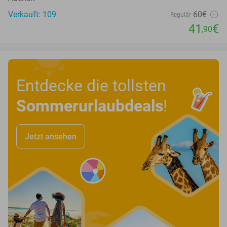
Verkauft: 109
60€
Regulär
41
€
,90
Entdecke die tollsten
Sommerurlaubdeals
!
Jetzt ansehen