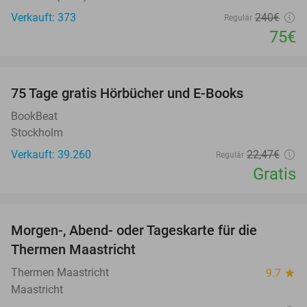
Verkauft: 373
240€
Regulär
75€
favorite_border
100%
75 Tage gratis Hörbücher und E-Books
BookBeat
Stockholm
Verkauft: 39.260
22
,47
€
Regulär
Gratis
favorite_border
Morgen-, Abend- oder Tageskarte für die
25%
Thermen Maastricht
Thermen Maastricht
9.7
star
Maastricht