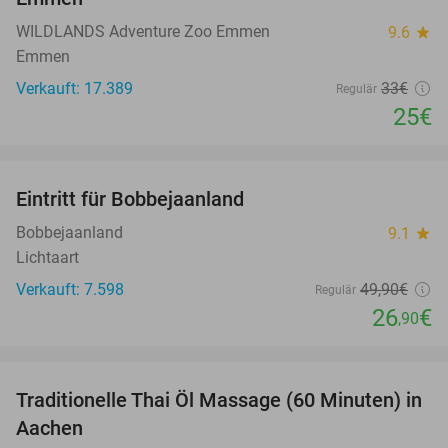
WILDLANDS Adventure Zoo Emmen
9.6
star
Emmen
Verkauft: 17.389
33€
Regulär
25€
favorite_border
Eintritt für Bobbejaanland
46%
Bobbejaanland
9.1
star
Lichtaart
Verkauft: 7.598
49
,90
€
Regulär
26
€
,90
favorite_border
Traditionelle Thai Öl Massage (60 Minuten) in
36%
Aachen