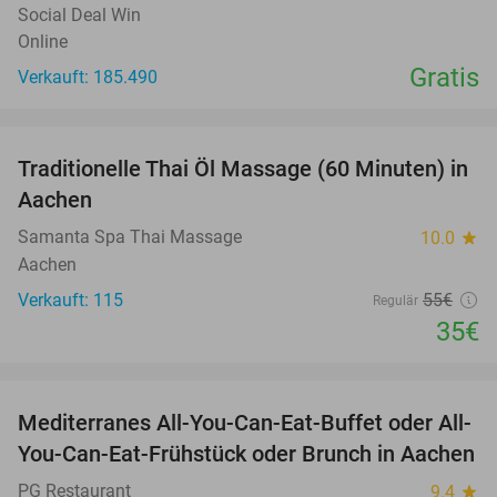
Social Deal Win
Online
Gratis
Verkauft: 185.490
favorite_border
Traditionelle Thai Öl Massage (60 Minuten) in
36%
Aachen
Samanta Spa Thai Massage
10.0
star
Aachen
Verkauft: 115
55€
Regulär
35€
favorite_border
Mediterranes All-You-Can-Eat-Buffet oder All-
23%
You-Can-Eat-Frühstück oder Brunch in Aachen
PG Restaurant
9.4
star