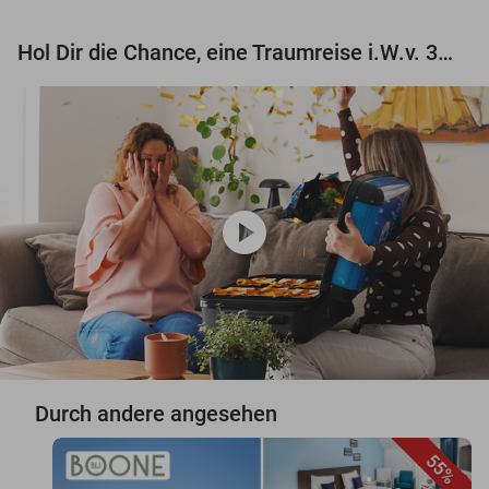
Hol Dir die Chance, eine Traumreise i.W.v. 3.000 € zu gewinnen!
play_circle
Durch andere angesehen
55%