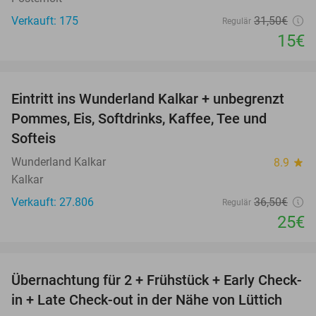
Verkauft: 175
31
,50
€
Regulär
15€
favorite_border
Eintritt ins Wunderland Kalkar + unbegrenzt
32%
Pommes, Eis, Softdrinks, Kaffee, Tee und
Softeis
Wunderland Kalkar
8.9
star
Kalkar
Verkauft: 27.806
36
,50
€
Regulär
25€
favorite_border
Übernachtung für 2 + Frühstück + Early Check-
54%
in + Late Check-out in der Nähe von Lüttich