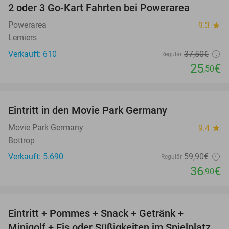
2 oder 3 Go-Kart Fahrten bei Powerarea
32%
Powerarea
9.3
star
Lemiers
Verkauft: 610
37
,50
€
Regulär
25
€
,50
favorite_border
Eintritt in den Movie Park Germany
38%
Movie Park Germany
9.4
star
Bottrop
Verkauft: 5.690
59
,90
€
Regulär
36
€
,90
favorite_border
Eintritt + Pommes + Snack + Getränk +
50%
Minigolf + Eis oder Süßigkeiten im Spielplatz