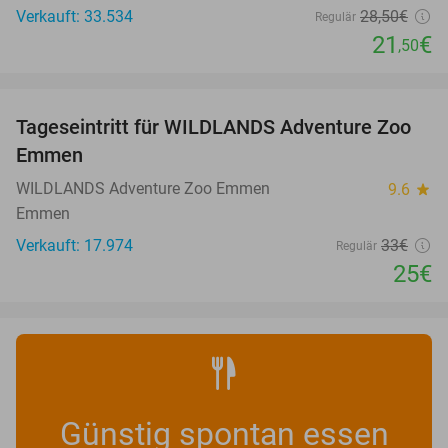
Verkauft: 33.534
28
,50
€
Regulär
21
€
,50
favorite_border
Tageseintritt für WILDLANDS Adventure Zoo
24%
Emmen
WILDLANDS Adventure Zoo Emmen
9.6
star
Emmen
Verkauft: 17.974
33€
Regulär
25€
Günstig spontan essen