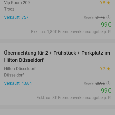
Vip Room 209
9.5
star
Trooz
Verkauft: 757
217€
Regulär
99€
Exkl. ca. 1,80€ Fremdenverkehrsabgabe p. P.
favorite_border
Übernachtung für 2 + Frühstück + Parkplatz im
63%
Hilton Düsseldorf
Hilton Düsseldorf
9.2
star
Düsseldorf
Verkauft: 4.684
269€
Regulär
99€
Exkl. ca. 3€ Fremdenverkehrsabgabe p. P.
favorite_border