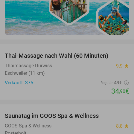
favorite_border
Thai-Massage nach Wahl (60 Minuten)
29%
Thaimassage Dürwiss
9.9
star
Eschweiler (11 km)
Verkauft: 375
49€
Regulär
34
€
,90
favorite_border
Saunatag im GOOS Spa & Wellness
52%
GOOS Spa & Wellness
8.8
star
Posterholt