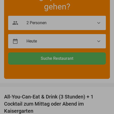
gehen?
Suche Restaurant
favorite_border
All-You-Can-Eat & Drink (3 Stunden) + 1
33%
Cocktail zum Mittag oder Abend im
Kaisergarten