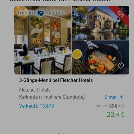
42%
favorite_border
3-Gänge-Menü bei Fletcher Hotels
Fletcher Hotels
Kerkrade (+ mehrere Standorte)
0 min.
directions_walk
Verkauft: 13.679
39€
Regulär
22
€
,50