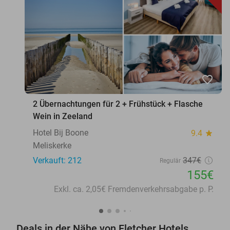
favorite_border
2 Übernachtungen für 2 + Frühstück + Flasche
Wein in Zeeland
Hotel Bij Boone
9.4
star
Meliskerke
Verkauft: 212
347€
Regulär
155€
Exkl. ca. 2,05€ Fremdenverkehrsabgabe p. P.
Deals in der Nähe von Fletcher Hotels