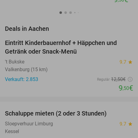
favorite_border
Deals in Aachen
Eintritt Kinderbauernhof + Häppchen und
24%
Getränk oder Snack-Menü
't Bukske
9.7
star
Valkenburg (15 km)
Verkauft: 2.853
12
,50
€
Regulär
9
€
,50
favorite_border
Schaluppe mieten (2 oder 3 Stunden)
26%
NEW
TODAY
Sloepverhuur Limburg
9.7
star
Kessel