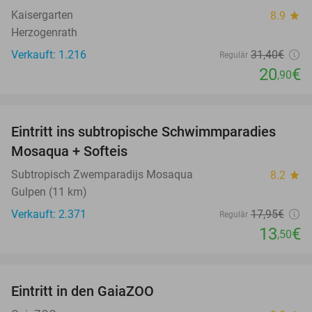
Kaisergarten
8.9
star
Herzogenrath
Verkauft: 1.216
31
,40
€
Regulär
20
€
,90
favorite_border
Eintritt ins subtropische Schwimmparadies
25%
Mosaqua + Softeis
Subtropisch Zwemparadijs Mosaqua
8.2
star
Gulpen (11 km)
Verkauft: 2.371
17
,95
€
Regulär
13
€
,50
favorite_border
Eintritt in den GaiaZOO
14%