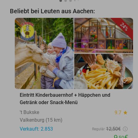
Beliebt bei Leuten aus Aachen:
24%
favorite_border
Eintritt Kinderbauernhof + Häppchen und
Getränk oder Snack-Menü
't Bukske
9.7
star
Valkenburg (15 km)
Verkauft: 2.853
12
,50
€
Regulär
9
€
,50