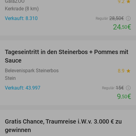
GaiaZOO
9.2
star
Kerkrade (8 km)
Verkauft: 8.310
28
,50
€
Regulär
24
€
,50
favorite_border
Tageseintritt in den Steinerbos + Pommes mit
37%
Sauce
Belevenispark Steinerbos
8.9
star
Stein
Verkauft: 43.997
15€
Regulär
9
€
,50
favorite_border
Gratis Chance, Traumreise i.W.v. 3.000 € zu
gewinnen