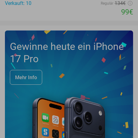
Verkauft: 10
134€
Regulär
99€
Gewinne heute ein iPhone
17 Pro
Mehr Info