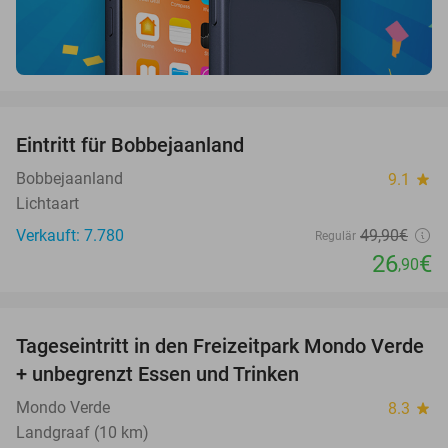
favorite_border
Eintritt für Bobbejaanland
46%
Bobbejaanland
9.1
star
Lichtaart
Verkauft: 7.780
49
,90
€
Regulär
26
€
,90
favorite_border
Tageseintritt in den Freizeitpark Mondo Verde
25%
+ unbegrenzt Essen und Trinken
Mondo Verde
8.3
star
Landgraaf (10 km)