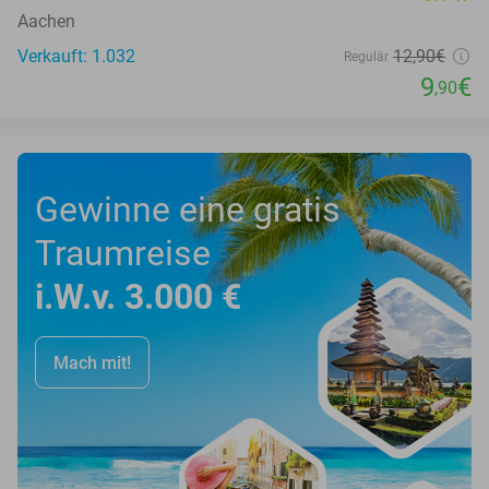
Aachen
Verkauft: 1.032
12
,90
€
Regulär
9
€
,90
Gewinne eine gratis
Traumreise
i.W.v. 3.000 €
Mach mit!