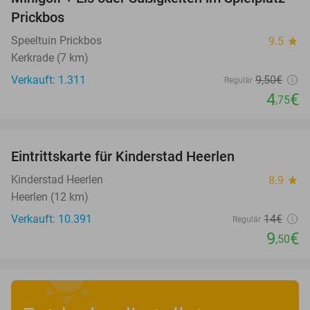
Prickbos
Speeltuin Prickbos
9.5
star
Kerkrade (7 km)
Verkauft: 1.311
9
,50
€
Regulär
4
€
,75
favorite_border
Eintrittskarte für Kinderstad Heerlen
32%
Kinderstad Heerlen
8.9
star
Heerlen (12 km)
Verkauft: 10.391
14€
Regulär
9
€
,50