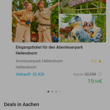
favorite_border
Eingangsticket für den Abenteuerpark
Hellendoorn
Avonturenpark Hellendoorn
9.2
star
Hellendoorn
Verkauft: 32.426
32
,95
€
Regulär
19
€
,50
favorite_border
Deals in Aachen