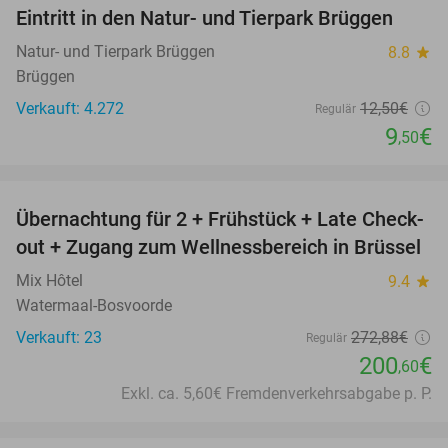
Eintritt in den Natur- und Tierpark Brüggen
24%
Natur- und Tierpark Brüggen
8.8
star
Brüggen
Verkauft: 4.272
12
,50
€
Regulär
9
€
,50
favorite_border
Übernachtung für 2 + Frühstück + Late Check-
26%
out + Zugang zum Wellnessbereich in Brüssel
Mix Hôtel
9.4
star
Watermaal-Bosvoorde
Verkauft: 23
272
,88
€
Regulär
200
€
,60
Exkl. ca. 5,60€ Fremdenverkehrsabgabe p. P.
favorite_border