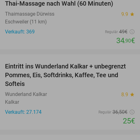
Thai-Massage nach Wahl (60 Minuten)
29%
Thaimassage Dürwiss
9.9
star
Eschweiler (11 km)
Verkauft: 369
49€
Regulär
34
€
,90
favorite_border
Eintritt ins Wunderland Kalkar + unbegrenzt
32%
Pommes, Eis, Softdrinks, Kaffee, Tee und
Softeis
Wunderland Kalkar
8.9
star
Kalkar
Verkauft: 27.174
36
,50
€
Regulär
25€
favorite_border