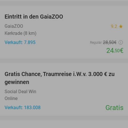
favorite_border
Eintritt in den GaiaZOO
14%
GaiaZOO
9.2
star
Kerkrade (8 km)
Verkauft: 7.895
28
,50
€
Regulär
24
€
,50
favorite_border
Gratis Chance, Traumreise i.W.v. 3.000 € zu
gewinnen
Social Deal Win
Online
Gratis
Verkauft: 183.008
favorite_border