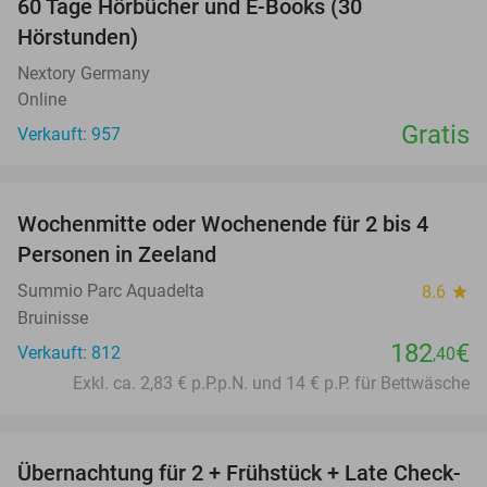
60 Tage Hörbücher und E-Books (30
Hörstunden)
Nextory Germany
Online
Gratis
Verkauft: 957
favorite_border
Wochenmitte oder Wochenende für 2 bis 4
Personen in Zeeland
Summio Parc Aquadelta
8.6
star
Bruinisse
182
€
Verkauft: 812
,40
Exkl. ca. 2,83 € p.P.p.N. und 14 € p.P. für Bettwäsche
favorite_border
Übernachtung für 2 + Frühstück + Late Check-
34%