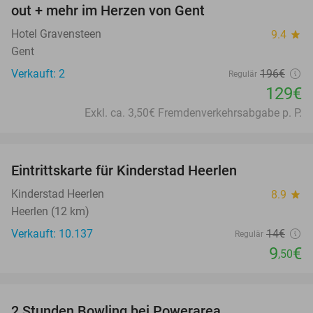
out + mehr im Herzen von Gent
Hotel Gravensteen
9.4
star
Gent
Verkauft: 2
196€
Regulär
129€
Exkl. ca. 3,50€ Fremdenverkehrsabgabe p. P.
favorite_border
Eintrittskarte für Kinderstad Heerlen
32%
Kinderstad Heerlen
8.9
star
Heerlen (12 km)
Verkauft: 10.137
14€
Regulär
9
€
,50
favorite_border
2 Stunden Bowling bei Powerarea