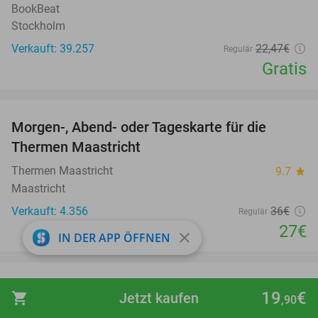
BookBeat
Stockholm
Verkauft: 39.257
22
,47
€
Regulär
Gratis
favorite_border
Morgen-, Abend- oder Tageskarte für die
25%
Thermen Maastricht
Thermen Maastricht
9.7
star
Maastricht
Verkauft: 4.356
36€
Regulär
27€
close
IN DER APP ÖFFNEN
favorite_border
Eintritt für Walibi Belgien
35%
19
€
shopping_cart
Jetzt kaufen
,90
Walibi Belgium
9.4
star