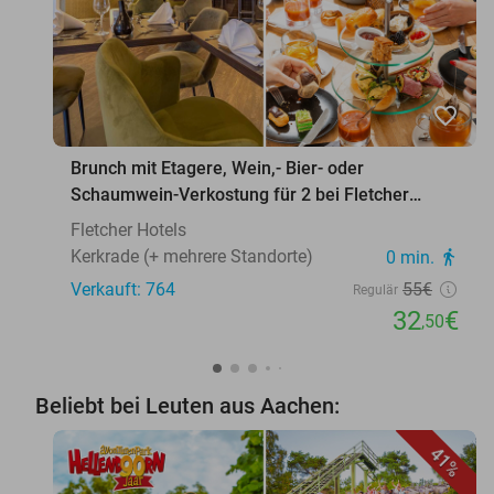
favorite_border
Brunch mit Etagere, Wein,- Bier- oder
Schaumwein-Verkostung für 2 bei Fletcher
Hotels
Fletcher Hotels
Kerkrade (+ mehrere Standorte)
0 min.
directions_walk
Verkauft: 764
55€
Regulär
32
€
,50
Beliebt bei Leuten aus Aachen:
41%