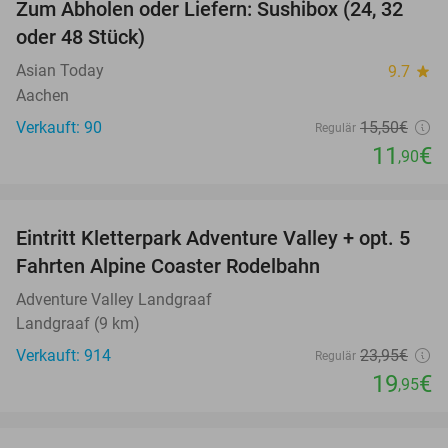
Zum Abholen oder Liefern: Sushibox (24, 32
23%
oder 48 Stück)
Asian Today
9.7
star
Aachen
Verkauft: 90
15
,50
€
Regulär
11
€
,90
favorite_border
Eintritt Kletterpark Adventure Valley + opt. 5
17%
Fahrten Alpine Coaster Rodelbahn
Adventure Valley Landgraaf
Landgraaf (9 km)
Verkauft: 914
23
,95
€
Regulär
19
€
,95
favorite_border