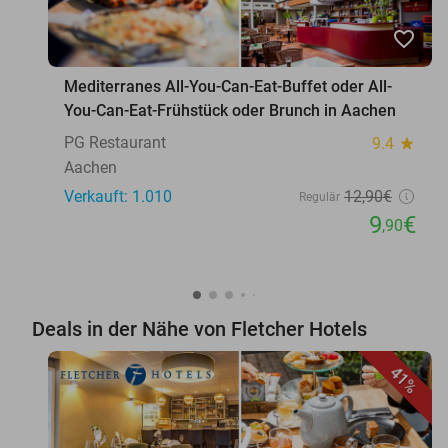
favorite_border
Mediterranes All-You-Can-Eat-Buffet oder All-
You-Can-Eat-Frühstück oder Brunch in Aachen
PG Restaurant
9.4
star
Aachen
Verkauft: 1.010
12
,90
€
Regulär
9
€
,90
Deals in der Nähe von Fletcher Hotels
41%