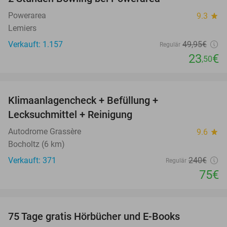
53%
Powerarea
9.3
star
Lemiers
Verkauft: 1.157
49
,95
€
Regulär
23
€
,50
favorite_border
Klimaanlagencheck + Befüllung +
69%
Lecksuchmittel + Reinigung
Autodrome Grassère
9.6
star
Bocholtz (6 km)
Verkauft: 371
240€
Regulär
75€
favorite_border
100%
75 Tage gratis Hörbücher und E-Books