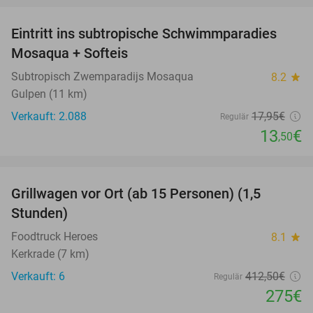
Eintritt ins subtropische Schwimmparadies
25%
Mosaqua + Softeis
Subtropisch Zwemparadijs Mosaqua
8.2
star
Gulpen (11 km)
Verkauft: 2.088
17
,95
€
Regulär
13
€
,50
favorite_border
Grillwagen vor Ort (ab 15 Personen) (1,5
33%
Stunden)
Foodtruck Heroes
8.1
star
Kerkrade (7 km)
Verkauft: 6
412
,50
€
Regulär
275€