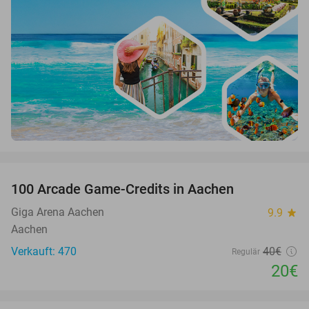
favorite_border
100 Arcade Game-Credits in Aachen
50%
Giga Arena Aachen
9.9
star
Aachen
Verkauft: 470
40€
Regulär
20€
favorite_border