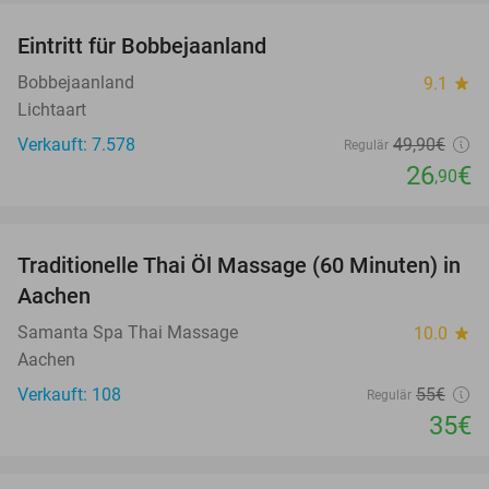
Eintritt für Bobbejaanland
46%
Bobbejaanland
9.1
star
Lichtaart
Verkauft: 7.578
49
,90
€
Regulär
26
€
,90
favorite_border
Traditionelle Thai Öl Massage (60 Minuten) in
36%
Aachen
Samanta Spa Thai Massage
10.0
star
Aachen
Verkauft: 108
55€
Regulär
35€