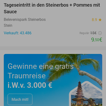
Tageseintritt in den Steinerbos + Pommes mit
37%
Sauce
Belevenispark Steinerbos
8.9
star
Stein
Verkauft: 43.486
15€
Regulär
9
€
,50
Gewinne eine gratis
Traumreise
i.W.v. 3.000 €
Mach mit!