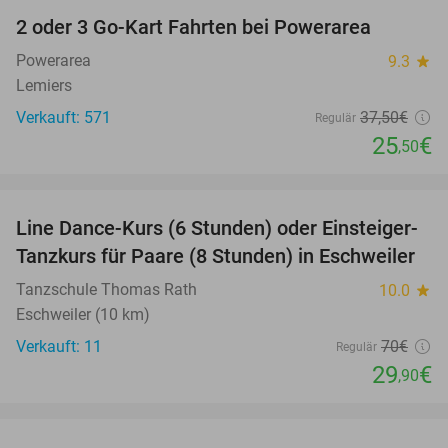
2 oder 3 Go-Kart Fahrten bei Powerarea
32%
Powerarea
9.3
star
Lemiers
Verkauft: 571
37
,50
€
Regulär
25
€
,50
favorite_border
Line Dance-Kurs (6 Stunden) oder Einsteiger-
57%
Tanzkurs für Paare (8 Stunden) in Eschweiler
Tanzschule Thomas Rath
10.0
star
Eschweiler (10 km)
Verkauft: 11
70€
Regulär
29
€
,90
favorite_border