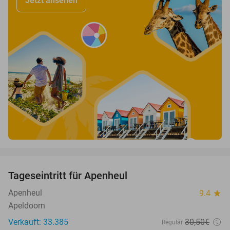
Jetzt ansehen
favorite_border
Tageseintritt für Apenheul
36%
Apenheul
9.4
star
Apeldoorn
Verkauft: 33.385
30
,50
€
Regulär