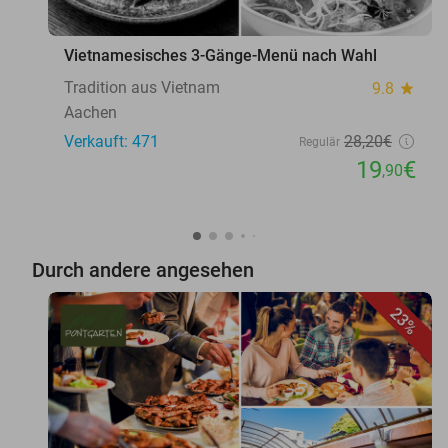
Vietnamesisches 3-Gänge-Menü nach Wahl
Tradition aus Vietnam
9.8
star
Aachen
Verkauft: 471
28
,20
€
Regulär
19
€
,90
Durch andere angesehen
23%