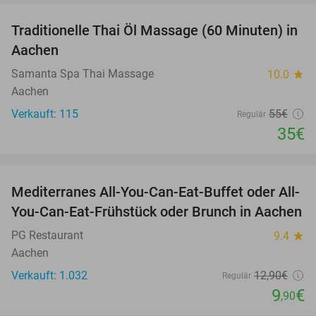
Traditionelle Thai Öl Massage (60 Minuten) in
36%
Aachen
Samanta Spa Thai Massage
10.0
star
Aachen
Verkauft: 115
55€
Regulär
35€
favorite_border
Mediterranes All-You-Can-Eat-Buffet oder All-
23%
You-Can-Eat-Frühstück oder Brunch in Aachen
PG Restaurant
9.4
star
Aachen
Verkauft: 1.032
12
,90
€
Regulär
9
€
,90