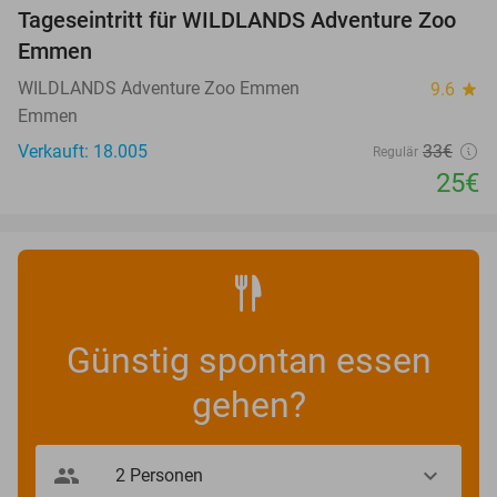
Tageseintritt für WILDLANDS Adventure Zoo
24%
Emmen
WILDLANDS Adventure Zoo Emmen
9.6
star
Emmen
Verkauft: 18.005
33€
Regulär
25€
Günstig spontan essen
gehen?