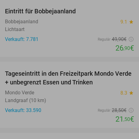
Eintritt für Bobbejaanland
46%
Bobbejaanland
9.1
star
Lichtaart
Verkauft: 7.781
49
,90
€
Regulär
26
€
,90
favorite_border
Tageseintritt in den Freizeitpark Mondo Verde
25%
+ unbegrenzt Essen und Trinken
Mondo Verde
8.3
star
Landgraaf (10 km)
Verkauft: 33.590
28
,50
€
Regulär
21
€
,50
favorite_border