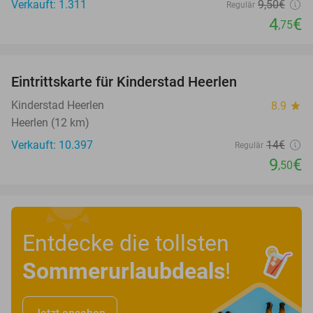
Verkauft: 1.311
9
,50
€
Regulär
4
€
,75
favorite_border
Eintrittskarte für Kinderstad Heerlen
32%
Kinderstad Heerlen
8.9
star
Heerlen (12 km)
Verkauft: 10.397
14€
Regulär
9
€
,50
Entdecke die tollsten
Sommerurlaubdeals
!