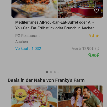
favorite_border
Mediterranes All-You-Can-Eat-Buffet oder All-
You-Can-Eat-Frühstück oder Brunch in Aachen
PG Restaurant
9.4
star
Aachen
Verkauft: 1.032
12
,90
€
Regulär
9
€
,90
Deals in der Nähe von Franky's Farm
37%