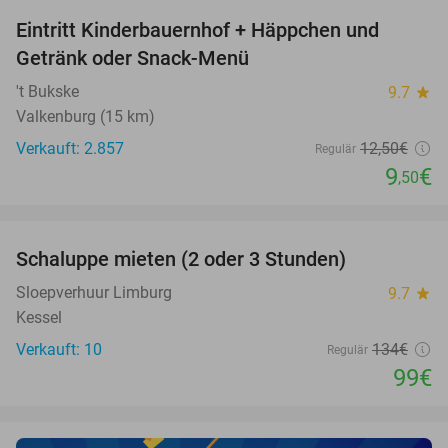
Eintritt Kinderbauernhof + Häppchen und
24%
Getränk oder Snack-Menü
't Bukske
9.7
star
Valkenburg (15 km)
Verkauft: 2.857
12
,50
€
Regulär
9
€
,50
favorite_border
Schaluppe mieten (2 oder 3 Stunden)
26%
NEW
TODAY
Sloepverhuur Limburg
9.7
star
Kessel
Verkauft: 10
134€
Regulär
99€