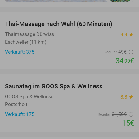
favorite_border
Thai-Massage nach Wahl (60 Minuten)
29%
Thaimassage Dürwiss
9.9
star
Eschweiler (11 km)
Verkauft: 375
49€
Regulär
34
€
,90
favorite_border
Saunatag im GOOS Spa & Wellness
52%
GOOS Spa & Wellness
8.8
star
Posterholt
Verkauft: 175
31
,50
€
Regulär
15€
favorite_border