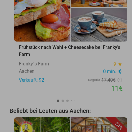
favorite_border
Frühstück nach Wahl + Cheesecake bei Franky's
Farm
Franky´s Farm
9
star
Aachen
0 min.
directions_walk
Verkauft: 92
17
,40
€
Regulär
11€
Beliebt bei Leuten aus Aachen:
24%