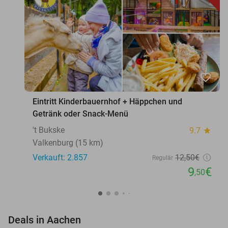
favorite_border
Eintritt Kinderbauernhof + Häppchen und
Getränk oder Snack-Menü
't Bukske
9.7
star
Valkenburg (15 km)
Verkauft: 2.857
12
,50
€
Regulär
9
€
,50
favorite_border
Deals in Aachen