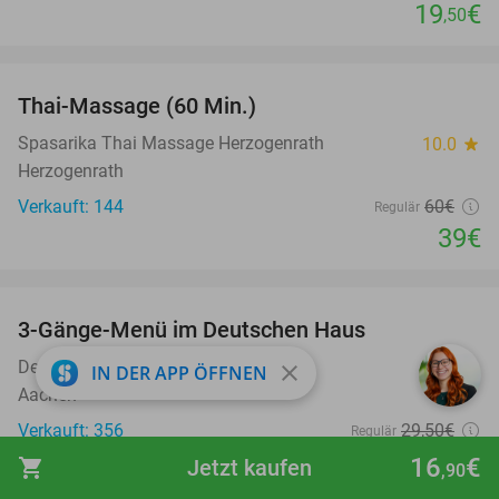
19
€
,50
favorite_border
Thai-Massage (60 Min.)
35%
Spasarika Thai Massage Herzogenrath
10.0
star
Herzogenrath
Verkauft: 144
60€
Regulär
39€
favorite_border
3-Gänge-Menü im Deutschen Haus
33%
Deutsches Haus
9.4
star
close
IN DER APP ÖFFNEN
Aachen
Verkauft: 356
29
,50
€
Regulär
19
€
16
€
,90
shopping_cart
Jetzt kaufen
,90
favorite_border