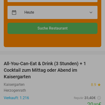
Suche Restaurant
favorite_border
All-You-Can-Eat & Drink (3 Stunden) + 1
33%
Cocktail zum Mittag oder Abend im
Kaisergarten
Kaisergarten
8.9
star
Herzogenrath
Verkauft: 1.216
31
,40
€
Regulär
20
€
,90