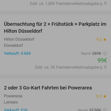
Exkl. ca. 1,80€ Fremdenverkehrsabgabe p. P.
favorite_border
Übernachtung für 2 + Frühstück + Parkplatz im
63%
Hilton Düsseldorf
Hilton Düsseldorf
9.2
star
Düsseldorf
Verkauft: 4.684
269€
Regulär
99€
Exkl. ca. 3€ Fremdenverkehrsabgabe p. P.
favorite_border
2 oder 3 Go-Kart Fahrten bei Powerarea
32%
Powerarea
9.3
star
Lemiers
Verkauft: 616
37
,50
€
Regulär