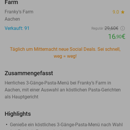
Farm
Franky's Farm
9.0
star
Aachen
Verkauft: 91
29
,60
€
Regulär
16
€
,90
Täglich um Mitternacht neue Social Deals. Sei schnell,
weg = weg!
Zusammengefasst
Herrliches 3-Gänge-Pasta-Menü bei Franky’s Farm in
Aachen, mit einer Auswahl an köstlichen Pasta-Gerichten
als Hauptgericht
Highlights
Genieße ein köstliches 3-Gänge-Pasta-Menü nach Wahl