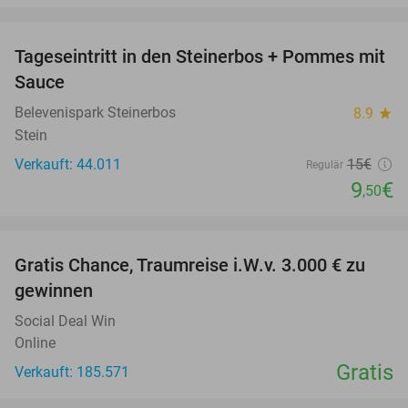
favorite_border
Tageseintritt in den Steinerbos + Pommes mit
37%
Sauce
Belevenispark Steinerbos
8.9
star
Stein
Verkauft: 44.011
15€
Regulär
9
€
,50
favorite_border
Gratis Chance, Traumreise i.W.v. 3.000 € zu
gewinnen
Social Deal Win
Online
Gratis
Verkauft: 185.571
favorite_border