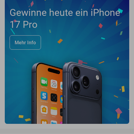
Gewinne heute ein iPhone
17 Pro
Mehr Info
favorite_border