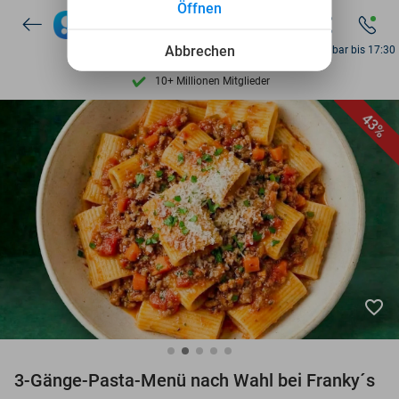
Öffnen
Entdecke 15.000+ Deals
7 Tage die Woche verfügbar
Abbrechen
Erreichbar bis 17:30
10+ Millionen Mitglieder
9,4
basierend auf
206.134 Bewertungen
43%
Entdecke 15.000+ Deals
7 Tage die Woche verfügbar
10+ Millionen Mitglieder
favorite_border
3-Gänge-Pasta-Menü nach Wahl bei Franky´s