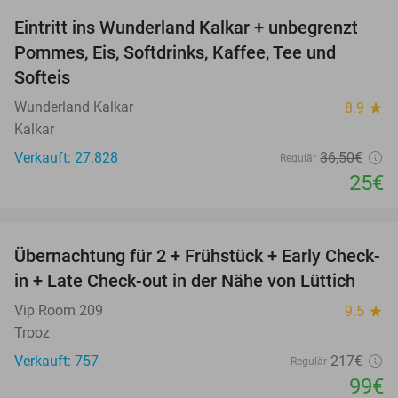
Eintritt ins Wunderland Kalkar + unbegrenzt
32%
Pommes, Eis, Softdrinks, Kaffee, Tee und
Softeis
Wunderland Kalkar
8.9
star
Kalkar
Verkauft: 27.828
36
,50
€
Regulär
25€
favorite_border
Übernachtung für 2 + Frühstück + Early Check-
54%
in + Late Check-out in der Nähe von Lüttich
Vip Room 209
9.5
star
Trooz
Verkauft: 757
217€
Regulär
99€