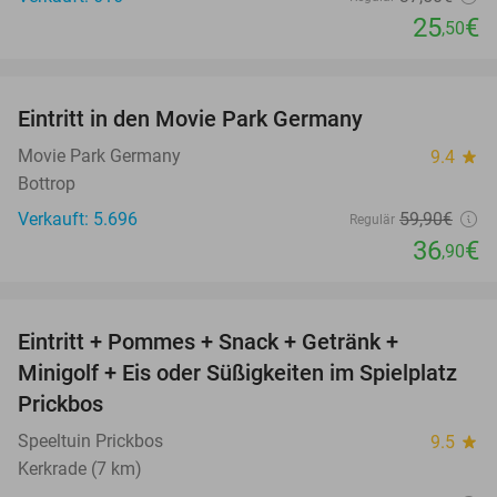
25
€
,50
favorite_border
Eintritt in den Movie Park Germany
38%
Movie Park Germany
9.4
star
Bottrop
Verkauft: 5.696
59
,90
€
Regulär
36
€
,90
favorite_border
Eintritt + Pommes + Snack + Getränk +
50%
Minigolf + Eis oder Süßigkeiten im Spielplatz
Prickbos
Speeltuin Prickbos
9.5
star
Kerkrade (7 km)