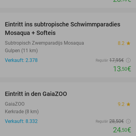
favorite_border
Eintritt ins subtropische Schwimmparadies
25%
Mosaqua + Softeis
Subtropisch Zwemparadijs Mosaqua
8.2
star
Gulpen (11 km)
Verkauft: 2.378
17
,95
€
Regulär
13
€
,50
favorite_border
Eintritt in den GaiaZOO
14%
GaiaZOO
9.2
star
Kerkrade (8 km)
Verkauft: 8.332
28
,50
€
Regulär
24
€
,50