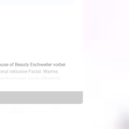
se of Beauty Eschweiler vorbei
nal inklusive Facial. Warme,
ckenmassagen sowie pflegende
chblutung und schenken Dir eine
en Techniken und modernen
Haare sich leichter, gesünder und
erweitern. Perfekt, wenn Dein
den sollen. Während die Kopfhaut