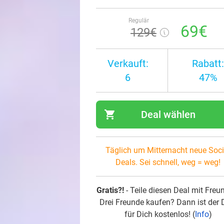
Regulär
69€
129€
Verkauft:
Rabatt:
6
47%
shopping_cart
Deal wählen
navi
Täglich um Mitternacht neue Soci
Deals. Sei schnell, weg = weg!
Gratis?!
- Teile diesen Deal mit Freu
Drei Freunde kaufen? Dann ist der 
für Dich kostenlos! (
Info
)