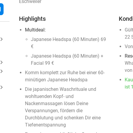
Eschweiler
l
Highlights
Kond
Multideal:
Gül
22 
ard_arrow_right
Japanese Headspa (60 Minuten) 69
€
Von
Japanese Headspa (60 Minuten) +
Res
ard_arrow_right
Facial 99 €
Wha
von
ard_arrow_right
Komm komplett zur Ruhe bei einer 60-
minütigen Japanese Headspa
Kau
ard_arrow_right
ist 
Die japanischen Waschrituale und
wohltuenden Kopf- und
Nackenmassagen lösen Deine
Verspannungen, fördern die
Durchblutung und schenken Dir eine
Tiefenentspannung