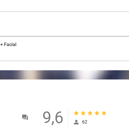
entspannt, erhält die Haut eine aufpolsternde Pflege, w
feuchtigkeitsspendenden Wirkstoffen versorgt. So ent
das Stress löst, die Sinne beruhigt und den Teint genau
Erlebe es selbst!
+ Facial
outlined
9,6
62