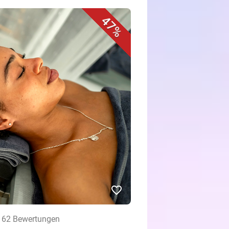
47%
favorite_border
• 62 Bewertungen