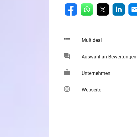
whatsapp
linkedin
fb
mai
list
keybo
Multideal
chat
Auswahl an Bewertungen
keybo
work
keybo
Unternehmen
language
keybo
Webseite