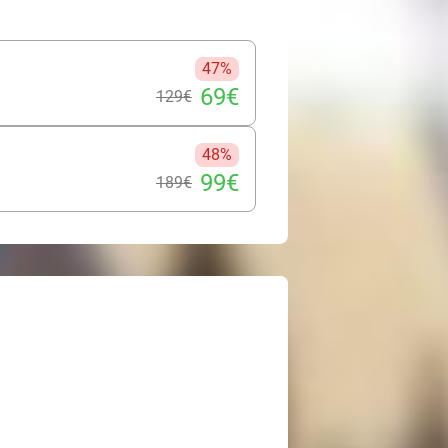
ird gründlich gereinigt und mit
steht ein harmonisches Treatment,
so strahlen lässt wie den Geist.
47%
69€
129€
48%
99€
189€