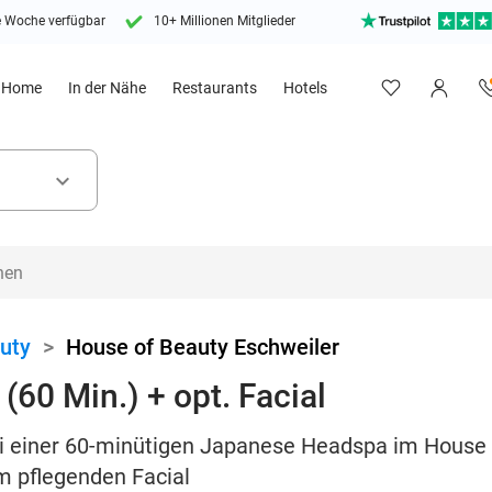
e Woche verfügbar
10+ Millionen Mitglieder
Home
In der Nähe
Restaurants
Hotels
keyboard_arrow_down
uty
>
House of Beauty Eschweiler
60 Min.) + opt. Facial
 einer 60-minütigen Japanese Headspa im House o
m pflegenden Facial