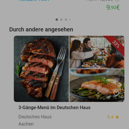
9
€
,90
Durch andere angesehen
33%
favorite_border
3-Gänge-Menü im Deutschen Haus
Deutsches Haus
9.4
star
Aachen