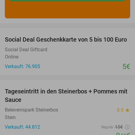
favorite_border
Social Deal Geschenkkarte von 5 bis 100 Euro
Social Deal Giftcard
Online
5€
Verkauft: 76.905
favorite_border
Tageseintritt in den Steinerbos + Pommes mit
37%
Sauce
Belevenispark Steinerbos
8.9
star
Stein
Verkauft: 44.812
15€
Regulär