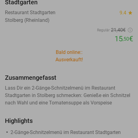
Stadtgarten
Restaurant Stadtgarten
9.4
star
Stolberg (Rheinland)
21
,40
€
Regulär
15
€
,50
Bald online::
Ausverkauft!
Zusammengefasst
Lass Dir ein 2-Gänge-Schnitzelmenü im Restaurant
Stadtgarten in Stolberg schmecken: Genieße ein Schnitzel
nach Wahl und eine Tomatensuppe als Vorspeise
Highlights
2-Gänge-Schnitzelmenü im Restaurant Stadtgarten