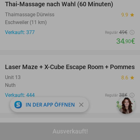
Thai-Massage nach Wahl (60 Minuten)
29%
Thaimassage Dürwiss
9.9
star
Eschweiler (11 km)
Verkauft: 377
49€
Regulär
34
€
,90
favorite_border
Laser Maze + X-Cube Escape Room + Pommes
39%
Unit 13
8.6
star
Nuth
Verkauft: 444
38€
Regulär
23
€
close
IN DER APP ÖFFNEN
,25
favorite_border
Eintritt in den Saunapark Return
22%
Ausverkauft!