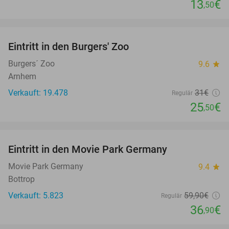
13
€
,50
favorite_border
Eintritt in den Burgers' Zoo
18%
Burgers´ Zoo
9.6
star
Arnhem
Verkauft: 19.478
31€
Regulär
25
€
,50
favorite_border
Eintritt in den Movie Park Germany
38%
Movie Park Germany
9.4
star
Bottrop
Verkauft: 5.823
59
,90
€
Regulär
36
€
,90
favorite_border