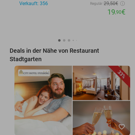
Verkauft: 356
29
,50
€
Regulär
19
€
,90
Deals in der Nähe von Restaurant
Stadtgarten
33%
favorite_border