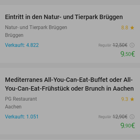
favorite_border
Eintritt in den Natur- und Tierpark Brüggen
24%
Natur- und Tierpark Brüggen
8.8
star
Brüggen
Verkauft: 4.822
12
,50
€
Regulär
9
€
,50
favorite_border
Mediterranes All-You-Can-Eat-Buffet oder All-
23%
You-Can-Eat-Frühstück oder Brunch in Aachen
PG Restaurant
9.3
star
Aachen
Verkauft: 1.051
12
,90
€
Regulär
9
€
,90