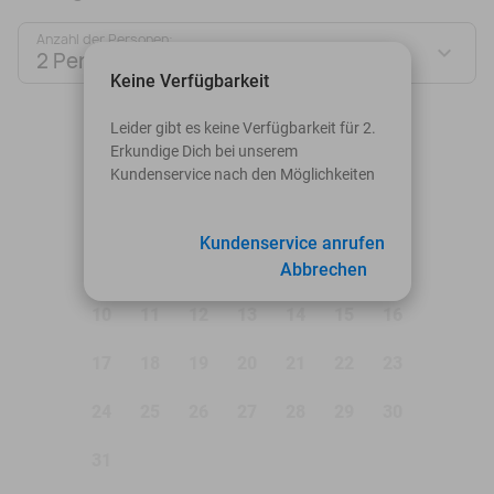
Anzahl der Personen:
2 Personen
Keine Verfügbarkeit
August 2026
Leider gibt es keine Verfügbarkeit für 2.
Erkundige Dich bei unserem
Mo
Di
Mi
Do
Fr
Sa
So
Kundenservice nach den Möglichkeiten
1
2
Kundenservice anrufen
3
4
5
6
7
8
9
Abbrechen
10
11
12
13
14
15
16
17
18
19
20
21
22
23
24
25
26
27
28
29
30
31