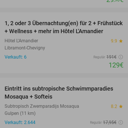
favorite_border
1, 2 oder 3 Übernachtung(en) für 2 + Frühstück
32%
NEW
+ Wellness + mehr im Hôtel L'Amandier
TODAY
Hôtel L'Amandier
9.9
star
Libramont-Chevigny
Verkauft: 6
191€
Regulär
129€
favorite_border
Eintritt ins subtropische Schwimmparadies
25%
Mosaqua + Softeis
Subtropisch Zwemparadijs Mosaqua
8.2
star
Gulpen (11 km)
Verkauft: 2.644
17
,95
€
Regulär