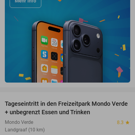
Mehr Info
favorite_border
Tageseintritt in den Freizeitpark Mondo Verde
25%
+ unbegrenzt Essen und Trinken
Mondo Verde
8.3
star
Landgraaf (10 km)