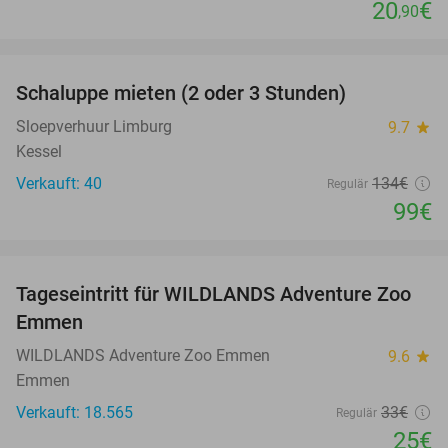
20
€
,90
favorite_border
Schaluppe mieten (2 oder 3 Stunden)
26%
Sloepverhuur Limburg
9.7
star
Kessel
Verkauft: 40
134€
Regulär
99€
favorite_border
Tageseintritt für WILDLANDS Adventure Zoo
24%
Emmen
WILDLANDS Adventure Zoo Emmen
9.6
star
Emmen
Verkauft: 18.565
33€
Regulär
25€