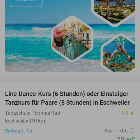
favorite_border
Line Dance-Kurs (6 Stunden) oder Einsteiger-
57%
Tanzkurs für Paare (8 Stunden) in Eschweiler
Tanzschule Thomas Rath
10.0
star
Eschweiler (10 km)
Verkauft: 15
70€
Regulär
29
€
,90