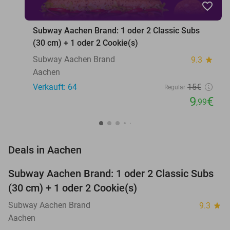
favorite_border
Subway Aachen Brand: 1 oder 2 Classic Subs
(30 cm) + 1 oder 2 Cookie(s)
Subway Aachen Brand
9.3
star
Aachen
Verkauft: 64
15€
Regulär
9
€
,99
favorite_border
Deals in Aachen
Subway Aachen Brand: 1 oder 2 Classic Subs
33%
(30 cm) + 1 oder 2 Cookie(s)
Subway Aachen Brand
9.3
star
Aachen