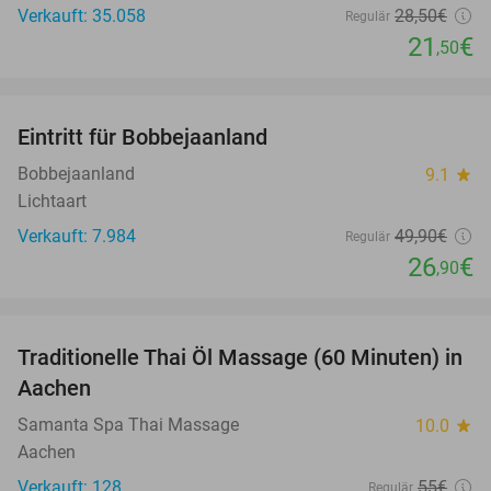
Verkauft: 35.058
28
,50
€
Regulär
21
€
,50
favorite_border
Eintritt für Bobbejaanland
46%
Bobbejaanland
9.1
star
Lichtaart
Verkauft: 7.984
49
,90
€
Regulär
26
€
,90
favorite_border
Traditionelle Thai Öl Massage (60 Minuten) in
36%
Aachen
Samanta Spa Thai Massage
10.0
star
Aachen
Verkauft: 128
55€
Regulär