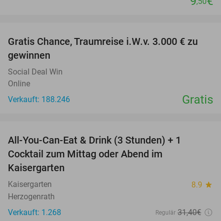
9
€
,50
favorite_border
Gratis Chance, Traumreise i.W.v. 3.000 € zu
gewinnen
Social Deal Win
Online
Gratis
Verkauft: 188.246
favorite_border
All-You-Can-Eat & Drink (3 Stunden) + 1
33%
Cocktail zum Mittag oder Abend im
Kaisergarten
Kaisergarten
8.9
star
Herzogenrath
Verkauft: 1.268
31
,40
€
Regulär