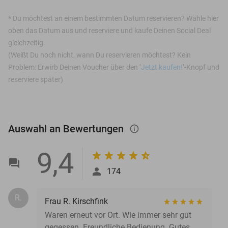
*
Du möchtest an einem bestimmten Datum reservieren? Wähle hier
oben das Datum aus und reserviere und kaufe Deinen Social Deal
gleichzeitig.
(Weißt Du noch nicht, wann Du reservieren möchtest? Kein
Problem: Erwirb Deinen Voucher über den ‘
Jetzt kaufen!
’-Knopf und
reserviere später)
Auswahl an Bewertungen
info_outlined
9,4
174
R.
Frau R. Kirschfink
Waren erneut vor Ort. Wie immer sehr gut
gegessen. Freundliche Bedienung. Gutes