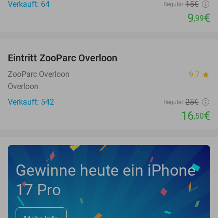
Verkauft: 64
15€
Regulär
9
€
,99
favorite_border
Eintritt ZooParc Overloon
34%
NEW
TODAY
ZooParc Overloon
9.7
star
Overloon
Verkauft: 542
25€
Regulär
16
€
,50
Gewinne heute ein iPhone
17 Pro