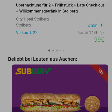
Übernachtung für 2 + Frühstück + Late Check-out
+ Willkommensgetränk in Stolberg
City Hotel Stolberg
Stolberg
2 min.
directions_walk
Verkauft: 22
148€
Regulär
99€
Beliebt bei Leuten aus Aachen:
33%