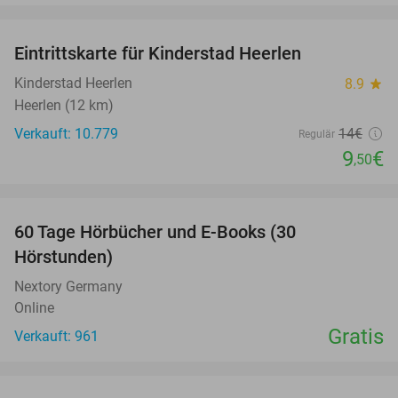
favorite_border
Eintrittskarte für Kinderstad Heerlen
32%
Kinderstad Heerlen
8.9
star
Heerlen (12 km)
Verkauft: 10.779
14€
Regulär
9
€
,50
favorite_border
60 Tage Hörbücher und E-Books (30
Hörstunden)
Nextory Germany
Online
Gratis
Verkauft: 961
favorite_border