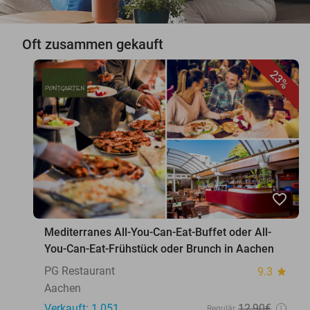
Oft zusammen gekauft
23%
favorite_border
Mediterranes All-You-Can-Eat-Buffet oder All-
You-Can-Eat-Frühstück oder Brunch in Aachen
PG Restaurant
9.3
star
Aachen
Verkauft: 1.051
12
,90
€
Regulär