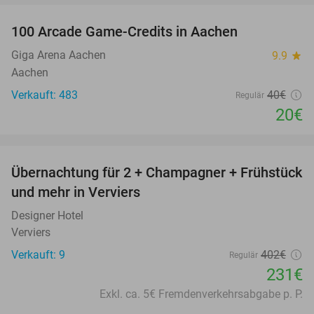
100 Arcade Game-Credits in Aachen
50%
Giga Arena Aachen
9.9
star
Aachen
Verkauft: 483
40€
Regulär
20€
favorite_border
Übernachtung für 2 + Champagner + Frühstück
43%
und mehr in Verviers
Designer Hotel
Verviers
Verkauft: 9
402€
Regulär
231€
Exkl. ca. 5€ Fremdenverkehrsabgabe p. P.