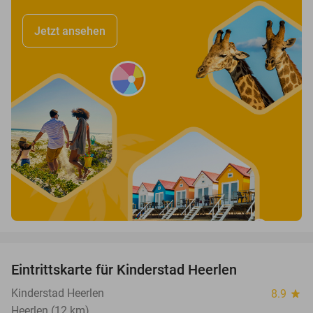
Jetzt ansehen
favorite_border
Eintrittskarte für Kinderstad Heerlen
32%
Kinderstad Heerlen
8.9
star
Heerlen (12 km)