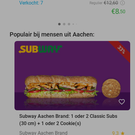
Verkocht: 7
€12
,60
Regulier
€8
,50
Populair bij mensen uit Aachen:
33%
favorite_border
Subway Aachen Brand: 1 oder 2 Classic Subs
(30 cm) + 1 oder 2 Cookie(s)
Subway Aachen Brand
9.3
star