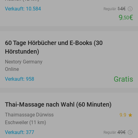
Verkauft: 10.584
14€
Regulär
9
€
,50
favorite_border
60 Tage Hörbücher und E-Books (30
Hörstunden)
Nextory Germany
Online
Gratis
Verkauft: 958
favorite_border
Thai-Massage nach Wahl (60 Minuten)
29%
Thaimassage Dürwiss
9.9
star
Eschweiler (11 km)
Verkauft: 377
49€
Regulär