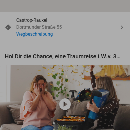
Castrop-Rauxel
Dortmunder Straße 55
Wegbeschreibung
Hol Dir die Chance, eine Traumreise i.W.v. 3.000 € zu gewinnen!
play_circle