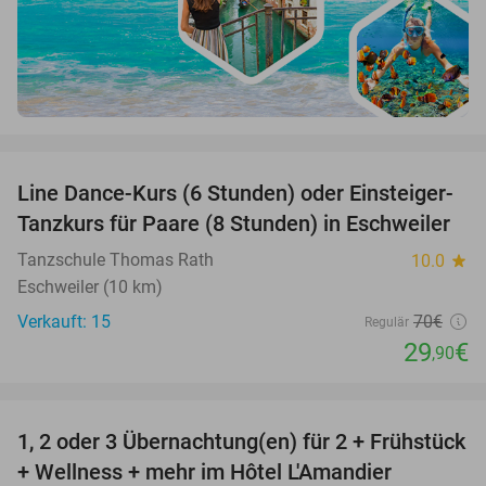
favorite_border
Line Dance-Kurs (6 Stunden) oder Einsteiger-
57%
Tanzkurs für Paare (8 Stunden) in Eschweiler
Tanzschule Thomas Rath
10.0
star
Eschweiler (10 km)
Verkauft: 15
70€
Regulär
29
€
,90
favorite_border
1, 2 oder 3 Übernachtung(en) für 2 + Frühstück
32%
NEW
+ Wellness + mehr im Hôtel L'Amandier
TODAY