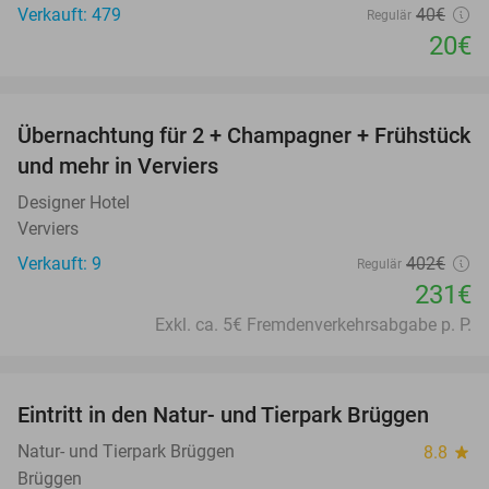
Verkauft: 479
40€
Regulär
20€
favorite_border
Übernachtung für 2 + Champagner + Frühstück
43%
und mehr in Verviers
Designer Hotel
Verviers
Verkauft: 9
402€
Regulär
231€
Exkl. ca. 5€ Fremdenverkehrsabgabe p. P.
favorite_border
Eintritt in den Natur- und Tierpark Brüggen
24%
Natur- und Tierpark Brüggen
8.8
star
Brüggen