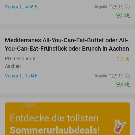
Verkauft: 4.695
12
,50
€
Regulär
9
€
,50
favorite_border
Mediterranes All-You-Can-Eat-Buffet oder All-
23%
You-Can-Eat-Frühstück oder Brunch in Aachen
PG Restaurant
9.3
star
Aachen
Verkauft: 1.045
12
,90
€
Regulär
9
€
,90
Entdecke die tollsten
Sommerurlaubdeals
!