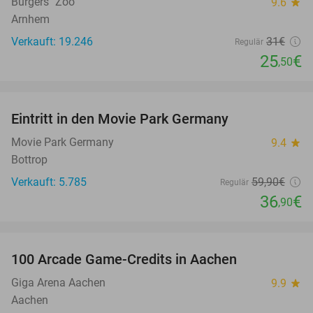
Burgers´ Zoo
9.6
star
Arnhem
Verkauft: 19.246
31€
Regulär
25
€
,50
favorite_border
Eintritt in den Movie Park Germany
38%
Movie Park Germany
9.4
star
Bottrop
Verkauft: 5.785
59
,90
€
Regulär
36
€
,90
favorite_border
100 Arcade Game-Credits in Aachen
50%
Giga Arena Aachen
9.9
star
Aachen