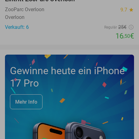
34%
NEW
TODAY
ZooParc Overloon
9.7
star
Overloon
Verkauft: 6
25€
Regulär
16
€
,50
Gewinne heute ein iPhone
17 Pro
Mehr Info