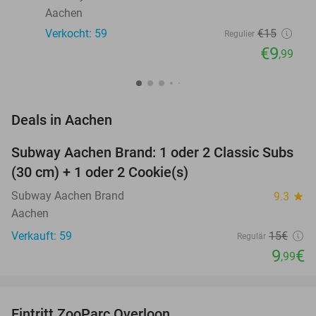
Aachen
Verkocht: 59
€15
Regulier
€9
,99
favorite_border
Deals in Aachen
Subway Aachen Brand: 1 oder 2 Classic Subs
33%
(30 cm) + 1 oder 2 Cookie(s)
Subway Aachen Brand
9.3
star
Aachen
Verkauft: 59
15€
Regulär
9
€
,99
favorite_border
Eintritt ZooParc Overloon