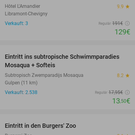
Hôtel L'Amandier
9.9
star
Libramont-Chevigny
Verkauft: 3
191€
Regulär
129€
favorite_border
Eintritt ins subtropische Schwimmparadies
25%
Mosaqua + Softeis
Subtropisch Zwemparadijs Mosaqua
8.2
star
Gulpen (11 km)
Verkauft: 2.538
17
,95
€
Regulär
13
€
,50
favorite_border
Eintritt in den Burgers' Zoo
18%