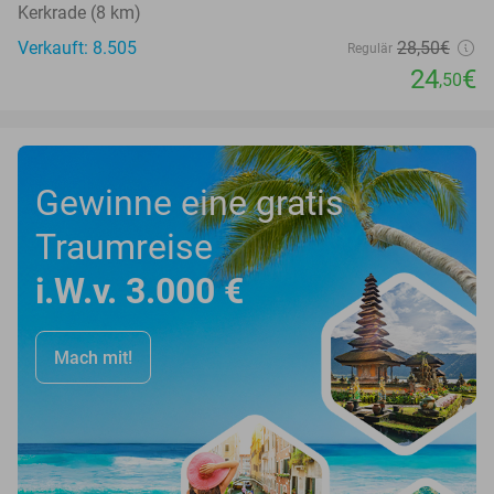
Kerkrade (8 km)
Verkauft: 8.505
28
,50
€
Regulär
24
€
,50
Gewinne eine gratis
Traumreise
i.W.v. 3.000 €
Mach mit!