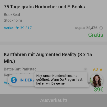
100%
75 Tage gratis Hörbücher und E-Books
BookBeat
Stockholm
Verkauft: 39.317
22
,47
€
Regulär
Gratis
favorite_border
Kartfahren mit Augmented Reality (3 x 15
35%
Min.)
BattleKart Parkstad
9.3
star
Kerkrade (8 km)
close
IN DER APP ÖFFNEN
Verkauft: 891
60€
Regulär
39€
favorite_border
Ausverkauft!