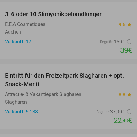
3, 6 oder 10 Slimyonikbehandlungen
74%
E.E.A Cosmetiques
9.6
star
Aachen
Verkauft: 17
150€
Regulär
39€
favorite_border
Eintritt für den Freizeitpark Slagharen + opt.
41%
Snack-Menü
Attractie- & Vakantiepark Slagharen
8.8
star
Slagharen
Verkauft: 5.138
37
,90
€
Regulär
22
€
,40
favorite_border