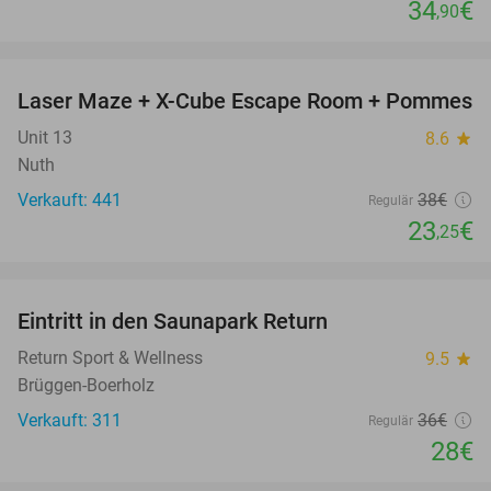
34
€
,90
favorite_border
Laser Maze + X-Cube Escape Room + Pommes
39%
Unit 13
8.6
star
Nuth
Verkauft: 441
38€
Regulär
23
€
,25
favorite_border
Eintritt in den Saunapark Return
22%
Return Sport & Wellness
9.5
star
Brüggen-Boerholz
Verkauft: 311
36€
Regulär
28€
favorite_border