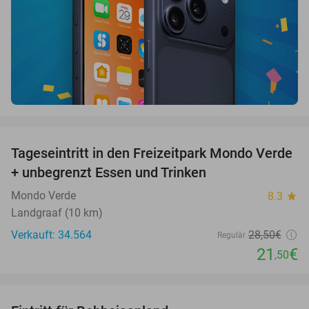
favorite_border
Tageseintritt in den Freizeitpark Mondo Verde
25%
+ unbegrenzt Essen und Trinken
Mondo Verde
8.3
star
Landgraaf (10 km)
Verkauft: 34.564
28
,50
€
Regulär
21
€
,50
favorite_border