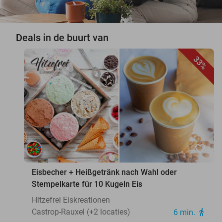
Deals in de buurt van
33%
favorite_border
Eisbecher + Heißgetränk nach Wahl oder
Stempelkarte für 10 Kugeln Eis
Hitzefrei Eiskreationen
Castrop-Rauxel (+2 locaties)
6 min.
directions_walk