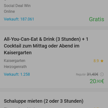
Social Deal Win
Online
Gratis
Verkauft: 187.061
favorite_border
All-You-Can-Eat & Drink (3 Stunden) + 1
33%
Cocktail zum Mittag oder Abend im
Kaisergarten
Kaisergarten
8.9
star
Herzogenrath
Verkauft: 1.258
31
,40
€
Regulär
20
€
,90
favorite_border
Schaluppe mieten (2 oder 3 Stunden)
26%