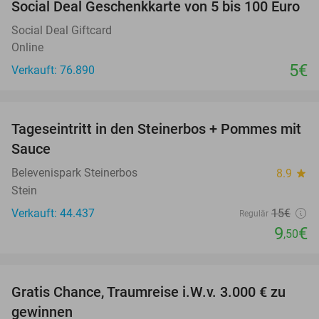
Social Deal Geschenkkarte von 5 bis 100 Euro
Social Deal Giftcard
Online
5€
Verkauft: 76.890
favorite_border
Tageseintritt in den Steinerbos + Pommes mit
37%
Sauce
Belevenispark Steinerbos
8.9
star
Stein
Verkauft: 44.437
15€
Regulär
9
€
,50
favorite_border
Gratis Chance, Traumreise i.W.v. 3.000 € zu
gewinnen