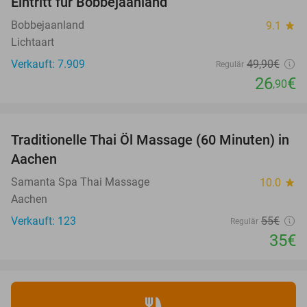
Eintritt für Bobbejaanland
46%
Bobbejaanland
9.1
star
Lichtaart
Verkauft: 7.909
49
,90
€
Regulär
26
€
,90
favorite_border
Traditionelle Thai Öl Massage (60 Minuten) in
36%
Aachen
Samanta Spa Thai Massage
10.0
star
Aachen
Verkauft: 123
55€
Regulär
35€