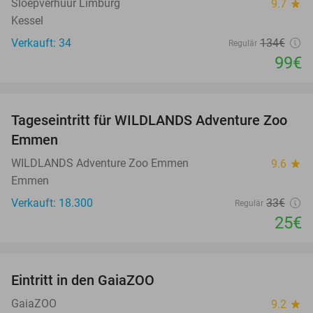
Sloepverhuur Limburg
9.7
star
Kessel
Verkauft: 34
134€
Regulär
99€
favorite_border
Tageseintritt für WILDLANDS Adventure Zoo
24%
Emmen
WILDLANDS Adventure Zoo Emmen
9.6
star
Emmen
Verkauft: 18.300
33€
Regulär
25€
favorite_border
Eintritt in den GaiaZOO
14%
GaiaZOO
9.2
star