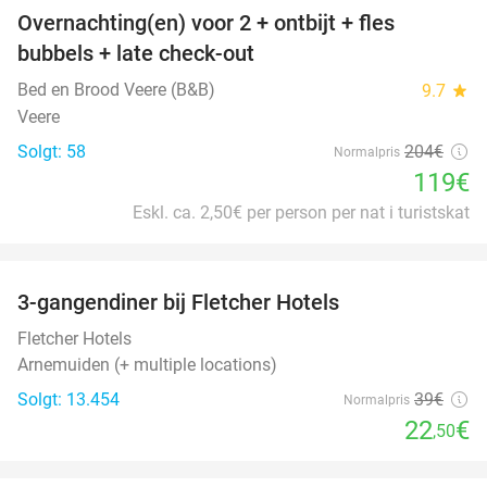
Overnachting(en) voor 2 + ontbijt + fles
42%
bubbels + late check-out
Bed en Brood Veere (B&B)
9.7
star
Veere
Solgt: 58
204€
Normalpris
119€
Eskl. ca. 2,50€ per person per nat i turistskat
favorite_border
3-gangendiner bij Fletcher Hotels
42%
Fletcher Hotels
Arnemuiden (+ multiple locations)
Solgt: 13.454
39€
Normalpris
22
€
,50
favorite_border