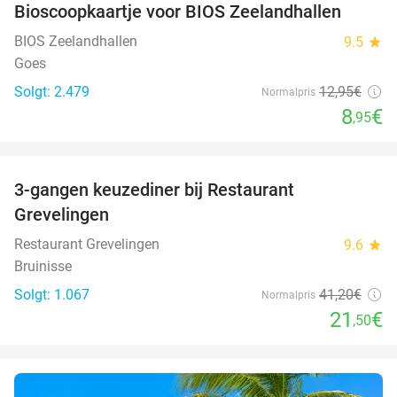
Bioscoopkaartje voor BIOS Zeelandhallen
31%
BIOS Zeelandhallen
9.5
star
Goes
Solgt: 2.479
12
,95
€
Normalpris
8
€
,95
favorite_border
3-gangen keuzediner bij Restaurant
48%
Grevelingen
Restaurant Grevelingen
9.6
star
Bruinisse
Solgt: 1.067
41
,20
€
Normalpris
21
€
,50