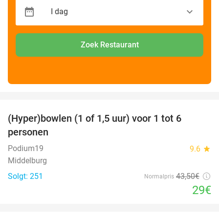
Zoek Restaurant
favorite_border
(Hyper)bowlen (1 of 1,5 uur) voor 1 tot 6
33%
personen
Podium19
9.6
star
Middelburg
Solgt: 251
43
,50
€
Normalpris
29€
favorite_border