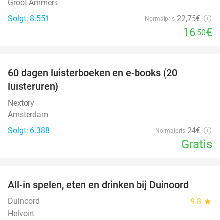
Groot-Ammers
Solgt: 8.551
22
,75
€
Normalpris
16
€
,50
favorite_border
100%
60 dagen luisterboeken en e-books (20
luisteruren)
Nextory
Amsterdam
Solgt: 6.388
24€
Normalpris
Gratis
favorite_border
All-in spelen, eten en drinken bij Duinoord
19%
Duinoord
9.8
star
Helvoirt