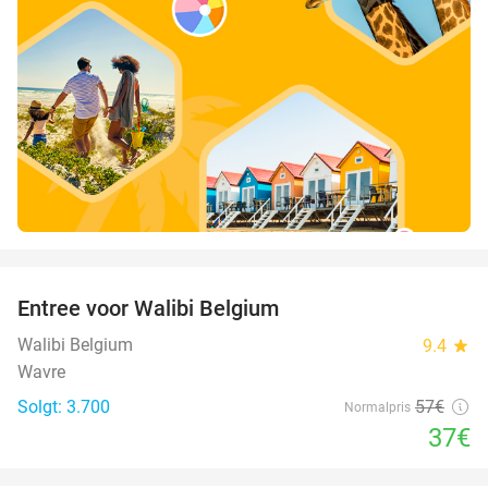
favorite_border
Entree voor Walibi Belgium
35%
Walibi Belgium
9.4
star
Wavre
Solgt: 3.700
57€
Normalpris
37€
favorite_border