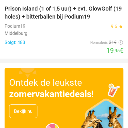
Prison Island (1 of 1,5 uur) + evt. GlowGolf (19
36%
holes) + bitterballen bij Podium19
Podium19
9.6
star
Middelburg
Solgt: 483
31€
Normalpris
19
€
,95
Ontdek de leukste
zomervakantiedeals
!
Bekijk nu