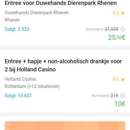
Entree voor Ouwehands Dierenpark Rhenen
19%
Ouwehands Dierenpark Rhenen
9.5
star
Rhenen
Solgt: 2.923
31
,50
€
Normalpris
25
€
,50
favorite_border
Entree + hapje + non-alcoholisch drankje voor
52%
2 bij Holland Casino
Holland Casino
9.6
star
Rotterdam (+12 lokationer)
Solgt: 10.601
21€
Normalpris
10€