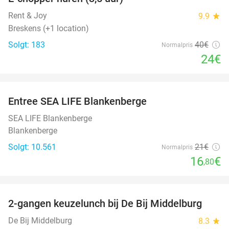
40%
Rent & Joy
9.9
star
Breskens (+1 location)
Solgt: 183
40€
Normalpris
24€
favorite_border
Entree SEA LIFE Blankenberge
20%
SEA LIFE Blankenberge
Blankenberge
Solgt: 10.561
21€
Normalpris
16
€
,80
favorite_border
2-gangen keuzelunch bij De Bij Middelburg
42%
De Bij Middelburg
8.3
star