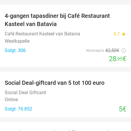
favorite_border
4-gangen tapasdiner bij Café Restaurant
32%
Kasteel van Batavia
Café Restaurant Kasteel van Batavia
9.7
star
Westkapelle
Solgt: 306
42
,50
€
Normalpris
28
€
,95
favorite_border
Social Deal-giftcard van 5 tot 100 euro
Social Deal Giftcard
Online
5€
Solgt: 76.852
favorite_border