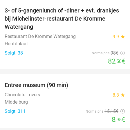
3- of 5-gangenlunch of -diner + evt. drankjes
16%
bij Michelinster-restaurant De Kromme
Watergang
Restaurant De Kromme Watergang
9.9
star
Hoofdplaat
Solgt: 38
98€
Normalpris
82
€
,50
favorite_border
Entree museum (90 min)
41%
Chocolate Lovers
8.8
star
Middelburg
Solgt: 311
15
,15
€
Normalpris
8
€
,95
favorite_border