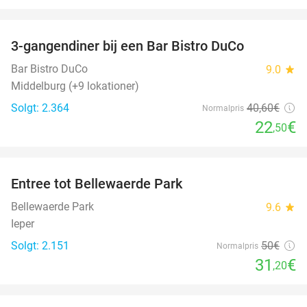
favorite_border
3-gangendiner bij een Bar Bistro DuCo
45%
Bar Bistro DuCo
9.0
star
Middelburg (+9 lokationer)
Solgt: 2.364
40
,60
€
Normalpris
22
€
,50
favorite_border
Entree tot Bellewaerde Park
38%
Bellewaerde Park
9.6
star
Ieper
Solgt: 2.151
50€
Normalpris
31
€
,20
favorite_border