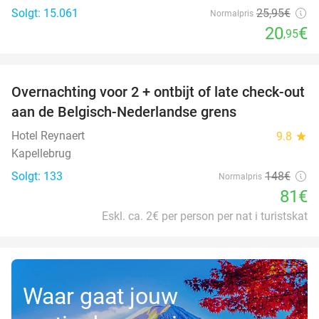
Solgt: 15.061
25
,95
€
Normalpris
20
€
,95
favorite_border
Overnachting voor 2 + ontbijt of late check-out
45%
aan de Belgisch-Nederlandse grens
Hotel Reynaert
9.8
star
Kapellebrug
Solgt: 133
148€
Normalpris
81€
Eskl. ca. 2€ per person per nat i turistskat
Waar gaat jouw