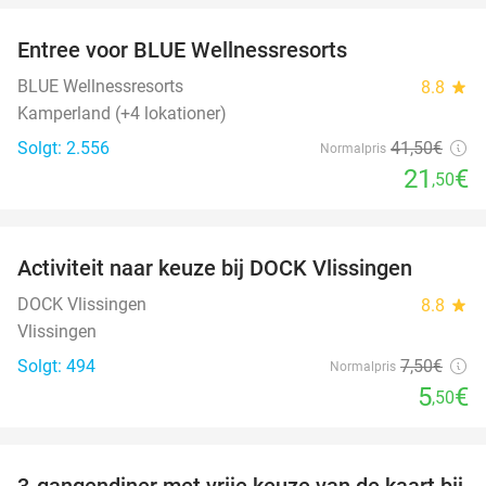
Entree voor BLUE Wellnessresorts
48%
BLUE Wellnessresorts
8.8
star
Kamperland (+4 lokationer)
Solgt: 2.556
41
,50
€
Normalpris
21
€
,50
favorite_border
Activiteit naar keuze bij DOCK Vlissingen
27%
DOCK Vlissingen
8.8
star
Vlissingen
Solgt: 494
7
,50
€
Normalpris
5
€
,50
favorite_border
3-gangendiner met vrije keuze van de kaart bij