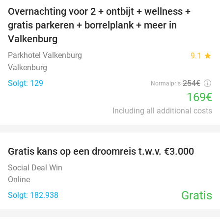
Overnachting voor 2 + ontbijt + wellness +
33%
gratis parkeren + borrelplank + meer in
Valkenburg
Parkhotel Valkenburg
9.1
star
Valkenburg
Solgt: 129
254€
Normalpris
169€
Including all additional costs
favorite_border
Gratis kans op een droomreis t.w.v. €3.000
Social Deal Win
Online
Gratis
Solgt: 182.938
favorite_border