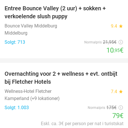
Entree Bounce Valley (2 uur) + sokken +
50%
verkoelende slush puppy
Bounce Valley Middelburg
9.4
star
Middelburg
Solgt: 713
21
,95
€
Normalpris
10
€
,95
favorite_border
Overnachting voor 2 + wellness + evt. ontbijt
55%
bij Fletcher Hotels
Wellness-Hotel Fletcher
7.4
star
Kamperland (+9 lokationer)
Solgt: 1.003
175€
Normalpris
79€
Eskl. ca. 3€ per person per nat i turistskat