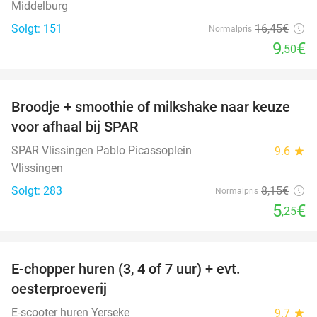
Middelburg
Solgt: 151
16
,45
€
Normalpris
9
€
,50
favorite_border
Broodje + smoothie of milkshake naar keuze
36%
voor afhaal bij SPAR
SPAR Vlissingen Pablo Picassoplein
9.6
star
Vlissingen
Solgt: 283
8
,15
€
Normalpris
5
€
,25
favorite_border
E-chopper huren (3, 4 of 7 uur) + evt.
39%
oesterproeverij
E-scooter huren Yerseke
9.7
star