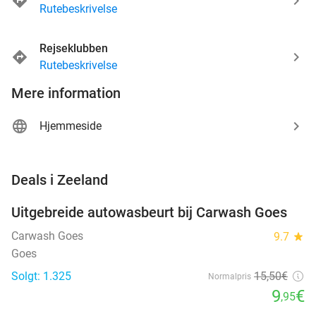
Rutebeskrivelse
Rejseklubben
Rutebeskrivelse
Mere information
Hjemmeside
favorite_border
Deals i Zeeland
Uitgebreide autowasbeurt bij Carwash Goes
36%
Carwash Goes
9.7
star
Goes
Solgt: 1.325
15
,50
€
Normalpris
9
€
,95