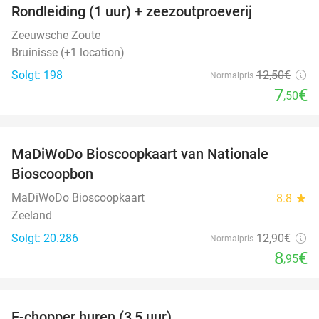
Rondleiding (1 uur) + zeezoutproeverij
40%
Zeeuwsche Zoute
Bruinisse (+1 location)
Solgt: 198
12
,50
€
Normalpris
7
€
,50
favorite_border
MaDiWoDo Bioscoopkaart van Nationale
31%
Bioscoopbon
MaDiWoDo Bioscoopkaart
8.8
star
Zeeland
Solgt: 20.286
12
,90
€
Normalpris
8
€
,95
favorite_border
E-chopper huren (3,5 uur)