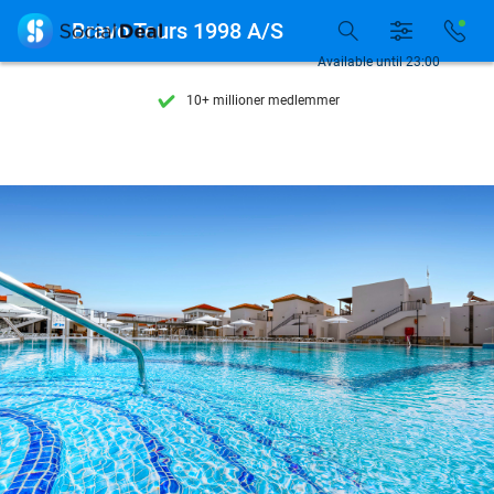
Se flere end 15.000 deals

Bravo Tours 1998 A/S
Tilgængelig 7 dage om ugen
Available until 23:00
10+ millioner medlemmer
9,4
baseret på
205.916 anmeldelser
Se flere end 15.000 deals
Tilgængelig 7 dage om ugen
10+ millioner medlemmer