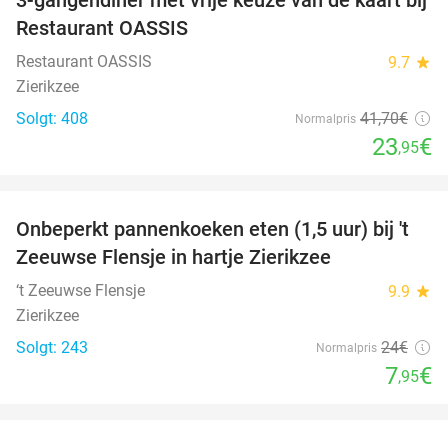
43%
Restaurant OASSIS
Restaurant OASSIS
9.7
star
Zierikzee
Solgt: 408
41
,70
€
Normalpris
23
€
,95
favorite_border
Onbeperkt pannenkoeken eten (1,5 uur) bij 't
67%
Zeeuwse Flensje in hartje Zierikzee
‘t Zeeuwse Flensje
9.9
star
Zierikzee
Solgt: 243
24€
Normalpris
7
€
,95
favorite_border