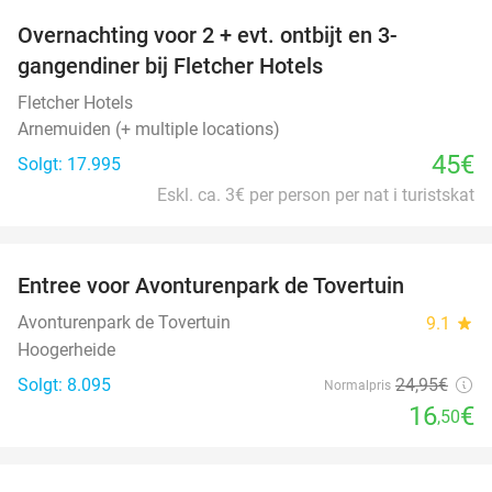
Overnachting voor 2 + evt. ontbijt en 3-
gangendiner bij Fletcher Hotels
Fletcher Hotels
Arnemuiden (+ multiple locations)
45€
Solgt: 17.995
Eskl. ca. 3€ per person per nat i turistskat
favorite_border
Entree voor Avonturenpark de Tovertuin
34%
Avonturenpark de Tovertuin
9.1
star
Hoogerheide
Solgt: 8.095
24
,95
€
Normalpris
16
€
,50
favorite_border