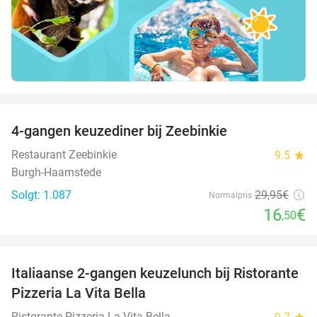
favorite_border
4-gangen keuzediner bij Zeebinkie
45%
Restaurant Zeebinkie
9.5
star
Burgh-Haamstede
Solgt: 1.087
29
,95
€
Normalpris
16
€
,50
favorite_border
Italiaanse 2-gangen keuzelunch bij Ristorante
41%
Pizzeria La Vita Bella
Ristorante Pizzeria La Vita Bella
star