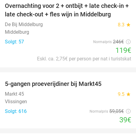
Overnachting voor 2 + ontbijt + late check-in +
52%
late check-out + fles wijn in Middelburg
De Bij Middelburg
8.3
star
Middelburg
Solgt: 57
246€
Normalpris
119€
Eskl. ca. 2,75€ per person per nat i turistskat
favorite_border
5-gangen proeverijdiner bij Markt45
34%
Markt 45
9.5
star
Vlissingen
Solgt: 616
59
,05
€
Normalpris
39€
favorite_border