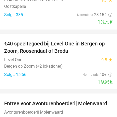
9.7
Oostkapelle
Solgt: 385
23
,15
€
Normalpris
13
€
,75
favorite_border
€40 speeltegoed bij Level One in Bergen op
50%
Zoom, Roosendaal of Breda
Level One
9.5
star
Bergen op Zoom (+2 lokationer)
Solgt: 1.256
40€
Normalpris
19
€
,95
favorite_border
Entree voor Avonturenboerderij Molenwaard
27%
Avonturenboerderij Molenwaard