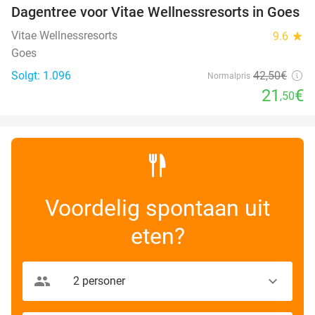
Dagentree voor Vitae Wellnessresorts in Goes
49%
Vitae Wellnessresorts
9.6
star
Goes
Solgt: 1.096
42
,50
€
Normalpris
21
€
,50
Voordelig spontaan uit
eten?