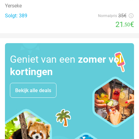
Yerseke
Solgt: 389
35€
Normalpris
21
€
,50
Geniet van een
zomer vol
kortingen
Bekijk alle deals