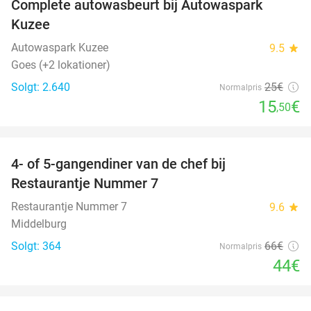
Complete autowasbeurt bij Autowaspark
38%
Kuzee
Autowaspark Kuzee
9.5
star
Goes (+2 lokationer)
Solgt: 2.640
25€
Normalpris
15
€
,50
favorite_border
4- of 5-gangendiner van de chef bij
33%
Restaurantje Nummer 7
Restaurantje Nummer 7
9.6
star
Middelburg
Solgt: 364
66€
Normalpris
44€
favorite_border