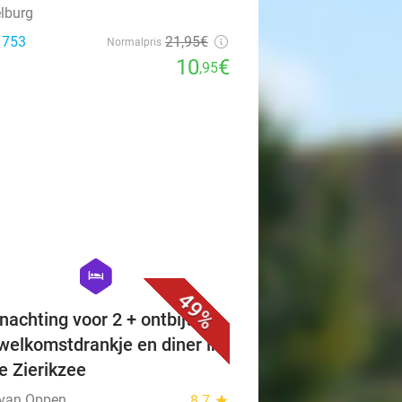
lburg
: 753
21
,95
€
Normalpris
10
€
,95
favorite_border
hexagon
hotel
49%
nachting voor 2 + ontbijt +
 welkomstdrankje en diner in
je Zierikzee
 van Oppen
8.7
star