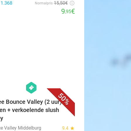
 1.368
15
,50
€
Normalpris
9
€
,95
favorite_border
hexagon
events
50%
ee Bounce Valley (2 uur) +
en + verkoelende slush
py
e Valley Middelburg
9.4
star