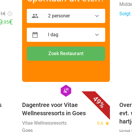
Midde
31€
Solgt
2 personer
9
€
,95
I dag
Zoek Restaurant
favorite_border
favorite_border
hexagon
wellness
49%
s
Dagentree voor Vitae
Over
Wellnessresorts in Goes
evt.
hart
Vitae Wellnessresorts
9.6
star
Goes
Hotel