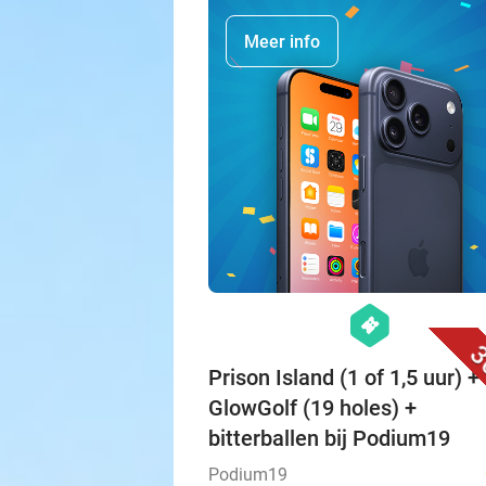
Meer info
hexagon
events
3
Prison Island (1 of 1,5 uur) + 
GlowGolf (19 holes) +
bitterballen bij Podium19
Podium19