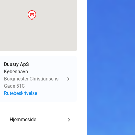
store
Duusty ApS
København
Borgmester Christiansens
Gade 51C
Rutebeskrivelse
keyboard_arrow_right
Hjemmeside