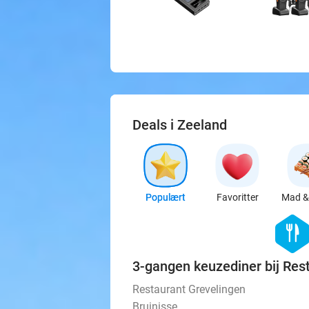
Deals i Zeeland
Populært
Favoritter
Mad & 
hexago
food
3-gangen keuzediner bij Res
Restaurant Grevelingen
Bruinisse