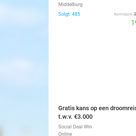
Middelburg
Solgt: 485
Normalpris
1
Gratis kans op een droomrei
t.w.v. €3.000
Social Deal Win
Online