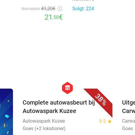
41
,20
€
Solgt: 224
Normalpris
21
€
,50
favorite_border
hexagon
store
38%
n
Complete autowasbeurt bij
Uitg
Autowaspark Kuzee
Car
Autowaspark Kuzee
Carwa
9.5
star
Goes (+2 lokationer)
Goes