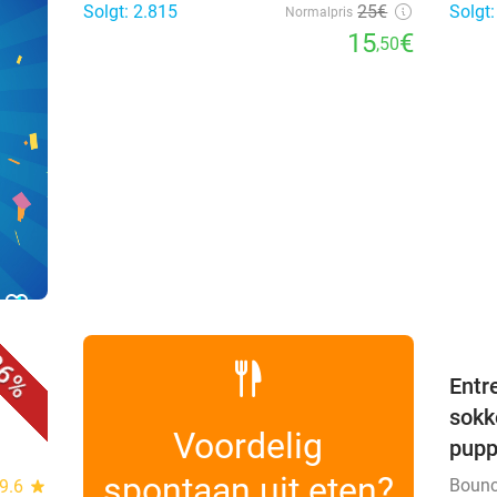
Solgt: 2.815
25€
Solgt:
Normalpris
15
€
,50
favorite_border
6%
evt.
Entr
sokk
Voordelig
pup
spontaan uit eten?
Bounc
9.6
star