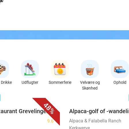
Drikke
Udflugter
Sommerferie
Velvære og
Ophold
Skønhed
favorite_border
n
48%
taurant Grevelingen
Alpaca-golf of -wandel
Alpaca & Falabella Ranch
9.6
star
Kerkwerve