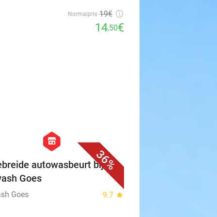
19€
Normalpris
14
€
,50
favorite_border
hexagon
store
36%
ebreide autowasbeurt bij
wash Goes
sh Goes
9.7
star