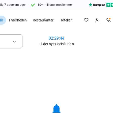
lig 7 dage om ugen
10+ millioner medlemmer
em
I nærheden
Restauranter
Hoteller
02:29:42
keyboard_arrow_down
Til det nye Social Deals
notifications