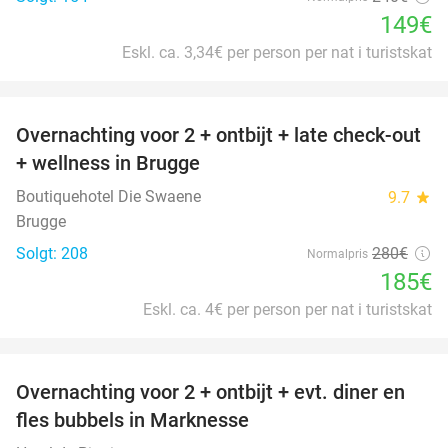
149€
Eskl. ca. 3,34€ per person per nat i turistskat
favorite_border
Overnachting voor 2 + ontbijt + late check-out
34%
+ wellness in Brugge
Boutiquehotel Die Swaene
9.7
star
Brugge
Solgt: 208
280€
Normalpris
185€
Eskl. ca. 4€ per person per nat i turistskat
favorite_border
Overnachting voor 2 + ontbijt + evt. diner en
37%
fles bubbels in Marknesse