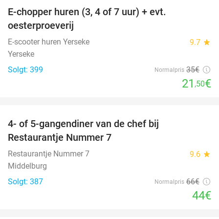
E-chopper huren (3, 4 of 7 uur) + evt.
39%
oesterproeverij
E-scooter huren Yerseke
9.7
star
Yerseke
Solgt: 399
35€
Normalpris
21
€
,50
favorite_border
4- of 5-gangendiner van de chef bij
33%
Restaurantje Nummer 7
Restaurantje Nummer 7
9.6
star
Middelburg
Solgt: 387
66€
Normalpris
44€
favorite_border