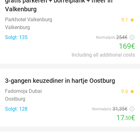
gratis parkeren + borrelplank + meer in
Valkenburg
Parkhotel Valkenburg
9.1
star
Valkenburg
Solgt: 135
254€
Normalpris
169€
Including all additional costs
favorite_border
3-gangen keuzediner in hartje Oostburg
44%
Fadomoja Dubai
9.6
star
Oostburg
Solgt: 128
31
,35
€
Normalpris
17
€
,50
favorite_border