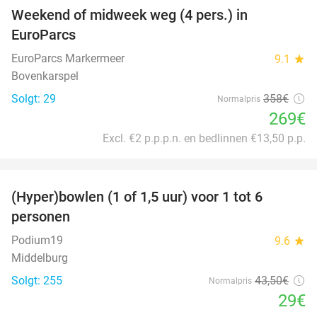
Weekend of midweek weg (4 pers.) in
25%
EuroParcs
EuroParcs Markermeer
9.1
star
Bovenkarspel
Solgt: 29
358€
Normalpris
269€
Excl. €2 p.p.p.n. en bedlinnen €13,50 p.p.
favorite_border
(Hyper)bowlen (1 of 1,5 uur) voor 1 tot 6
33%
personen
Podium19
9.6
star
Middelburg
Solgt: 255
43
,50
€
Normalpris
29€