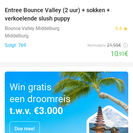
Entree Bounce Valley (2 uur) + sokken +
50%
verkoelende slush puppy
Bounce Valley Middelburg
9.4
star
Middelburg
Solgt: 769
21
,95
€
Normalpris
10
€
,95
Win gratis
een droomreis
t.w.v. €3.000
Doe mee!