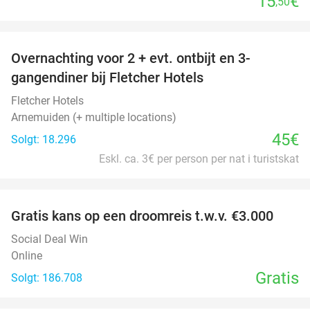
15
€
,50
favorite_border
Overnachting voor 2 + evt. ontbijt en 3-
gangendiner bij Fletcher Hotels
Fletcher Hotels
Arnemuiden (+ multiple locations)
45€
Solgt: 18.296
Eskl. ca. 3€ per person per nat i turistskat
favorite_border
Gratis kans op een droomreis t.w.v. €3.000
Social Deal Win
Online
Gratis
Solgt: 186.708