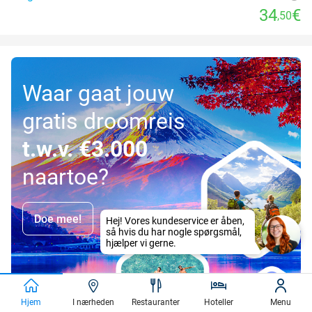
34
€
,50
Waar gaat jouw
gratis droomreis
t.w.v. €3.000
naartoe?
Doe mee!
Hjem
I nærheden
Restauranter
Hoteller
Menu