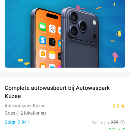
favorite_border
Complete autowasbeurt bij Autowaspark
38%
Kuzee
Autowaspark Kuzee
9.5
star
Goes (+2 lokationer)
Solgt: 2.941
25€
Normalpris