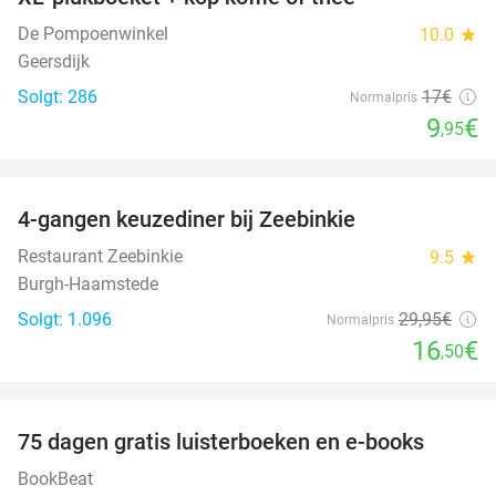
41%
De Pompoenwinkel
10.0
star
Geersdijk
Solgt: 286
17€
Normalpris
9
€
,95
favorite_border
4-gangen keuzediner bij Zeebinkie
45%
Restaurant Zeebinkie
9.5
star
Burgh-Haamstede
Solgt: 1.096
29
,95
€
Normalpris
16
€
,50
favorite_border
100%
75 dagen gratis luisterboeken en e-books
BookBeat