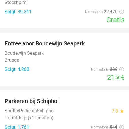
Stockholm
Solgt: 39.311
22
,47
€
Normalpris
Gratis
favorite_border
Entree voor Boudewijn Seapark
35%
Boudewijn Seapark
Brugge
Solgt: 4.260
33€
Normalpris
21
€
,50
favorite_border
Parkeren bij Schiphol
36%
ShuttleParkerenSchiphol
7.8
star
Hoofddorp (+1 location)
Solgt: 1.761
54€
Normalpris