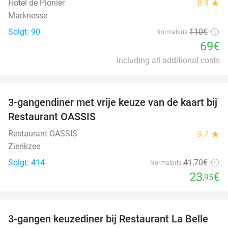
Hotel de Pionier
8.9
star
Marknesse
Solgt: 90
110€
Normalpris
69€
Including all additional costs
favorite_border
3-gangendiner met vrije keuze van de kaart bij
43%
Restaurant OASSIS
Restaurant OASSIS
9.7
star
Zierikzee
Solgt: 414
41
,70
€
Normalpris
23
€
,95
favorite_border
3-gangen keuzediner bij Restaurant La Belle
47%