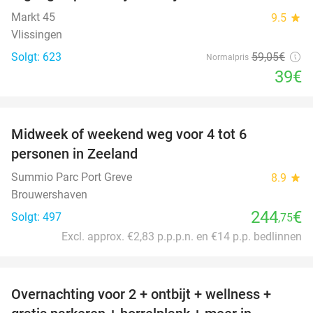
Markt 45
9.5
star
Vlissingen
Solgt: 623
59
,05
€
Normalpris
39€
favorite_border
Midweek of weekend weg voor 4 tot 6
personen in Zeeland
Summio Parc Port Greve
8.9
star
Brouwershaven
244
€
Solgt: 497
,75
Excl. approx. €2,83 p.p.p.n. en €14 p.p. bedlinnen
favorite_border
Overnachting voor 2 + ontbijt + wellness +
33%