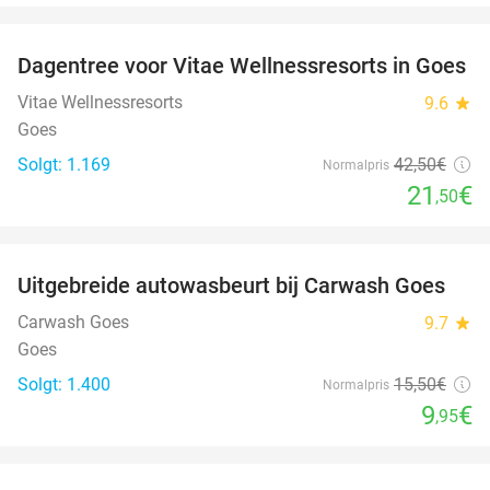
favorite_border
Dagentree voor Vitae Wellnessresorts in Goes
49%
Vitae Wellnessresorts
9.6
star
Goes
Solgt: 1.169
42
,50
€
Normalpris
21
€
,50
favorite_border
Uitgebreide autowasbeurt bij Carwash Goes
36%
Carwash Goes
9.7
star
Goes
Solgt: 1.400
15
,50
€
Normalpris
9
€
,95
favorite_border