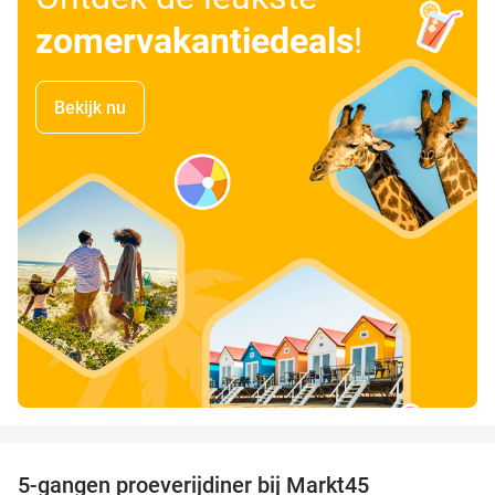
zomervakantiedeals
!
Bekijk nu
favorite_border
5-gangen proeverijdiner bij Markt45
34%