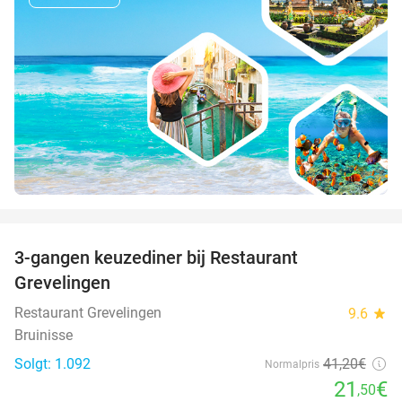
favorite_border
3-gangen keuzediner bij Restaurant
48%
Grevelingen
Restaurant Grevelingen
9.6
star
Bruinisse
Solgt: 1.092
41
,20
€
Normalpris
21
€
,50