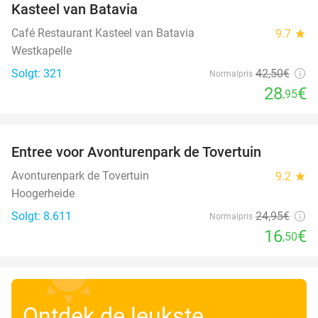
Kasteel van Batavia
Café Restaurant Kasteel van Batavia
9.7
star
Westkapelle
Solgt: 321
42
,50
€
Normalpris
28
€
,95
favorite_border
Entree voor Avonturenpark de Tovertuin
34%
Avonturenpark de Tovertuin
9.2
star
Hoogerheide
Solgt: 8.611
24
,95
€
Normalpris
16
€
,50
Ontdek de leukste