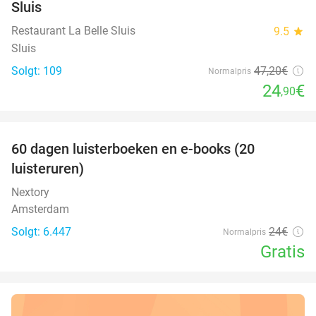
Sluis
Restaurant La Belle Sluis
9.5
star
Sluis
Solgt: 109
47
,20
€
Normalpris
24
€
,90
favorite_border
100%
60 dagen luisterboeken en e-books (20
luisteruren)
Nextory
Amsterdam
Solgt: 6.447
24€
Normalpris
Gratis