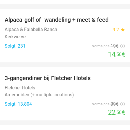
favorite_border
Alpaca-golf of -wandeling + meet & feed
24%
Alpaca & Falabella Ranch
9.2
star
Kerkwerve
Solgt: 231
19€
Normalpris
14
€
,50
favorite_border
3-gangendiner bij Fletcher Hotels
42%
Fletcher Hotels
Arnemuiden (+ multiple locations)
Solgt: 13.804
39€
Normalpris
22
€
,50
favorite_border