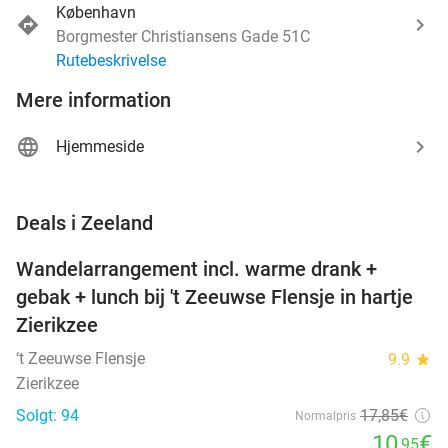
København
Borgmester Christiansens Gade 51C
Rutebeskrivelse
Mere information
Hjemmeside
favorite_border
Deals i Zeeland
Wandelarrangement incl. warme drank +
39%
NYT I
gebak + lunch bij 't Zeeuwse Flensje in hartje
DAG
Zierikzee
‘t Zeeuwse Flensje
9.9
star
Zierikzee
Solgt: 94
17
,85
€
Normalpris
10
€
,95