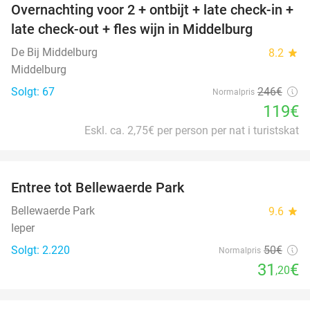
Overnachting voor 2 + ontbijt + late check-in +
52%
late check-out + fles wijn in Middelburg
De Bij Middelburg
8.2
star
Middelburg
Solgt: 67
246€
Normalpris
119€
Eskl. ca. 2,75€ per person per nat i turistskat
favorite_border
Entree tot Bellewaerde Park
38%
Bellewaerde Park
9.6
star
Ieper
Solgt: 2.220
50€
Normalpris
31
€
,20
favorite_border