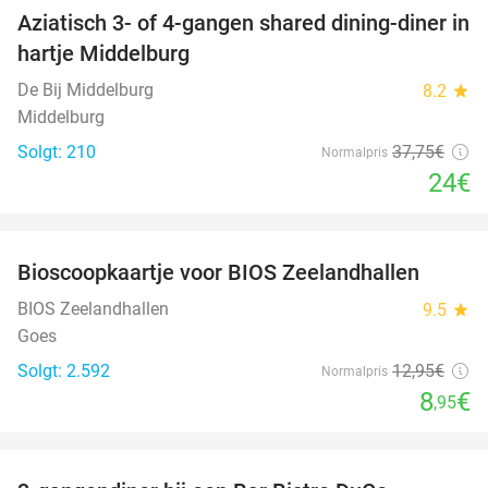
Aziatisch 3- of 4-gangen shared dining-diner in
36%
hartje Middelburg
De Bij Middelburg
8.2
star
Middelburg
Solgt: 210
37
,75
€
Normalpris
24€
favorite_border
Bioscoopkaartje voor BIOS Zeelandhallen
31%
BIOS Zeelandhallen
9.5
star
Goes
Solgt: 2.592
12
,95
€
Normalpris
8
€
,95
favorite_border