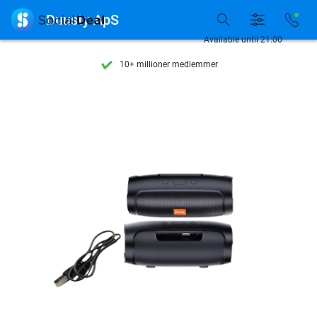
Se flere end 15.000 deals

Duusty ApS
Tilgængelig 7 dage om ugen
Available until 21:00
10+ millioner medlemmer
9,4
baseret på
206.226 anmeldelser
Se flere end 15.000 deals
Tilgængelig 7 dage om ugen
10+ millioner medlemmer