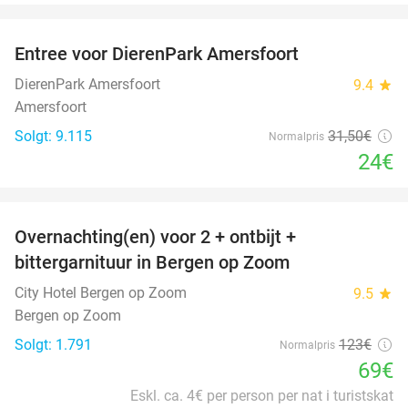
favorite_border
Entree voor DierenPark Amersfoort
24%
DierenPark Amersfoort
9.4
star
Amersfoort
Solgt: 9.115
31
,50
€
Normalpris
24€
favorite_border
Overnachting(en) voor 2 + ontbijt +
44%
bittergarnituur in Bergen op Zoom
City Hotel Bergen op Zoom
9.5
star
Bergen op Zoom
Solgt: 1.791
123€
Normalpris
69€
Eskl. ca. 4€ per person per nat i turistskat