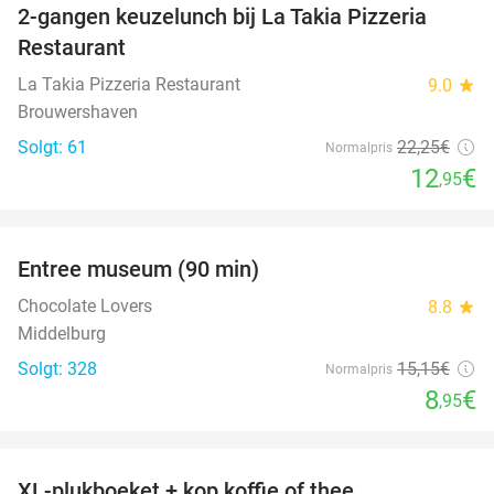
2-gangen keuzelunch bij La Takia Pizzeria
42%
Restaurant
La Takia Pizzeria Restaurant
9.0
star
Brouwershaven
Solgt: 61
22
,25
€
Normalpris
12
€
,95
favorite_border
Entree museum (90 min)
41%
Chocolate Lovers
8.8
star
Middelburg
Solgt: 328
15
,15
€
Normalpris
8
€
,95
favorite_border
XL-plukboeket + kop koffie of thee