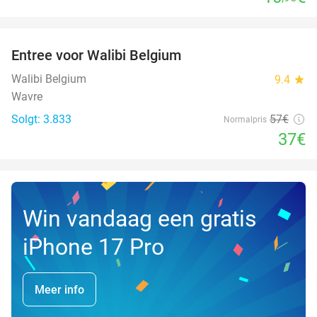
favorite_border
Entree voor Walibi Belgium
35%
Walibi Belgium
9.4
star
Wavre
Solgt: 3.833
57€
Normalpris
37€
Win vandaag een gratis
iPhone 17 Pro
Meer info