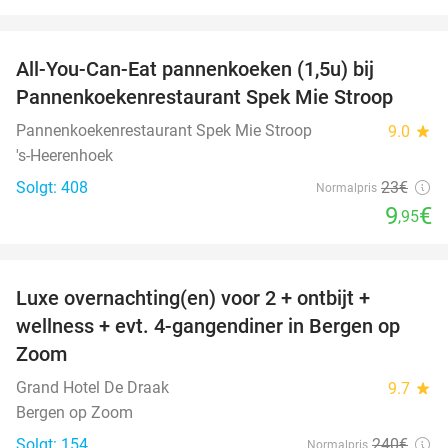
favorite_border
All-You-Can-Eat pannenkoeken (1,5u) bij
57%
Pannenkoekenrestaurant Spek Mie Stroop
Pannenkoekenrestaurant Spek Mie Stroop
9.0
star
's-Heerenhoek
Solgt: 408
23€
Normalpris
9
€
,95
favorite_border
Luxe overnachting(en) voor 2 + ontbijt +
38%
wellness + evt. 4-gangendiner in Bergen op
Zoom
Grand Hotel De Draak
9.7
star
Bergen op Zoom
Solgt: 154
240€
Normalpris