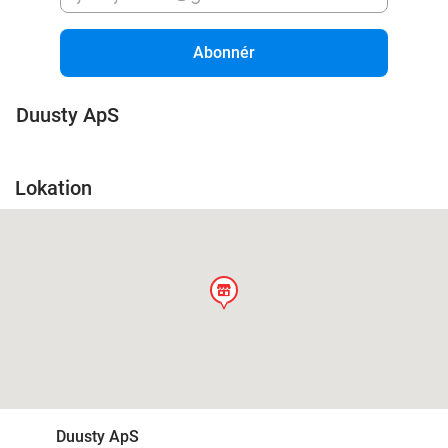
Abonnér
Duusty ApS
Lokation
store
Duusty ApS