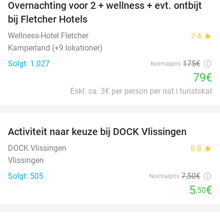
Overnachting voor 2 + wellness + evt. ontbijt
55%
bij Fletcher Hotels
Wellness-Hotel Fletcher
7.4
star
Kamperland (+9 lokationer)
Solgt: 1.027
175€
Normalpris
79€
Eskl. ca. 3€ per person per nat i turistskat
favorite_border
Activiteit naar keuze bij DOCK Vlissingen
27%
DOCK Vlissingen
8.8
star
Vlissingen
Solgt: 505
7
,50
€
Normalpris
5
€
,50
favorite_border