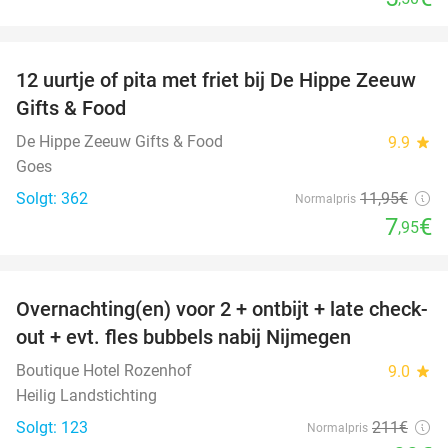
favorite_border
12 uurtje of pita met friet bij De Hippe Zeeuw
33%
Gifts & Food
De Hippe Zeeuw Gifts & Food
9.9
star
Goes
Solgt: 362
11
,95
€
Normalpris
7
€
,95
favorite_border
Overnachting(en) voor 2 + ontbijt + late check-
53%
out + evt. fles bubbels nabij Nijmegen
Boutique Hotel Rozenhof
9.0
star
Heilig Landstichting
Solgt: 123
211€
Normalpris