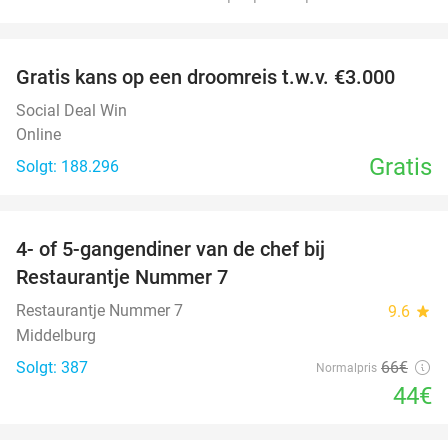
favorite_border
Gratis kans op een droomreis t.w.v. €3.000
Social Deal Win
Online
Gratis
Solgt: 188.296
favorite_border
4- of 5-gangendiner van de chef bij
33%
Restaurantje Nummer 7
Restaurantje Nummer 7
9.6
star
Middelburg
Solgt: 387
66€
Normalpris
44€
favorite_border