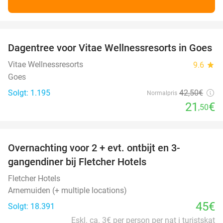
favorite_border
Dagentree voor Vitae Wellnessresorts in Goes
49%
Vitae Wellnessresorts
9.6
star
Goes
Solgt: 1.195
42
,50
€
Normalpris
21
€
,50
favorite_border
Overnachting voor 2 + evt. ontbijt en 3-
gangendiner bij Fletcher Hotels
Fletcher Hotels
Arnemuiden (+ multiple locations)
45€
Solgt: 18.391
Eskl. ca. 3€ per person per nat i turistskat