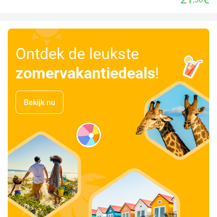
Ontdek de leukste
zomervakantiedeals
!
Bekijk nu