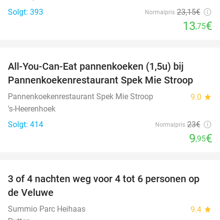
Solgt: 393
23
,15
€
Normalpris
13
€
,75
favorite_border
All-You-Can-Eat pannenkoeken (1,5u) bij
57%
Pannenkoekenrestaurant Spek Mie Stroop
Pannenkoekenrestaurant Spek Mie Stroop
9.0
star
's-Heerenhoek
Solgt: 414
23€
Normalpris
9
€
,95
favorite_border
3 of 4 nachten weg voor 4 tot 6 personen op
de Veluwe
Summio Parc Heihaas
9.4
star