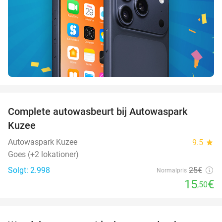
favorite_border
Complete autowasbeurt bij Autowaspark
38%
Kuzee
Autowaspark Kuzee
9.5
star
Goes (+2 lokationer)
Solgt: 2.998
25€
Normalpris
15
€
,50
favorite_border