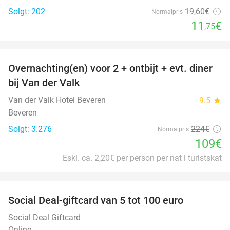
Solgt: 202
19
,60
€
Normalpris
11
€
,75
favorite_border
Overnachting(en) voor 2 + ontbijt + evt. diner
51%
bij Van der Valk
Van der Valk Hotel Beveren
9.5
star
Beveren
Solgt: 3.276
224€
Normalpris
109€
Eskl. ca. 2,20€ per person per nat i turistskat
favorite_border
Social Deal-giftcard van 5 tot 100 euro
Social Deal Giftcard
Online