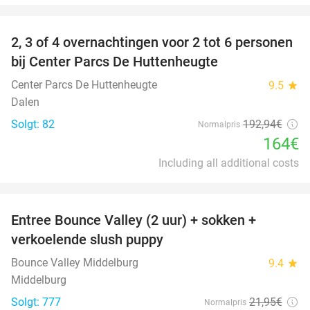
favorite_border
2, 3 of 4 overnachtingen voor 2 tot 6 personen
15%
bij Center Parcs De Huttenheugte
Center Parcs De Huttenheugte
9.5
star
Dalen
Solgt: 82
192
,94
€
Normalpris
164€
Including all additional costs
favorite_border
Entree Bounce Valley (2 uur) + sokken +
50%
verkoelende slush puppy
Bounce Valley Middelburg
9.4
star
Middelburg
Solgt: 777
21
,95
€
Normalpris