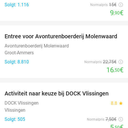
Solgt: 1.116
15€
Normalpris
9
€
,90
favorite_border
Entree voor Avonturenboerderij Molenwaard
27%
Avonturenboerderij Molenwaard
Groot-Ammers
Solgt: 8.810
22
,75
€
Normalpris
16
€
,50
favorite_border
Activiteit naar keuze bij DOCK Vlissingen
27%
DOCK Vlissingen
8.8
star
Vlissingen
Solgt: 505
7
,50
€
Normalpris
5
€
,50