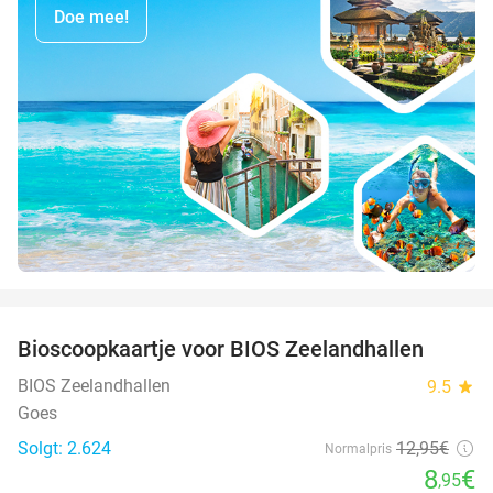
Doe mee!
favorite_border
Bioscoopkaartje voor BIOS Zeelandhallen
31%
BIOS Zeelandhallen
9.5
star
Goes
Solgt: 2.624
12
,95
€
Normalpris
8
€
,95