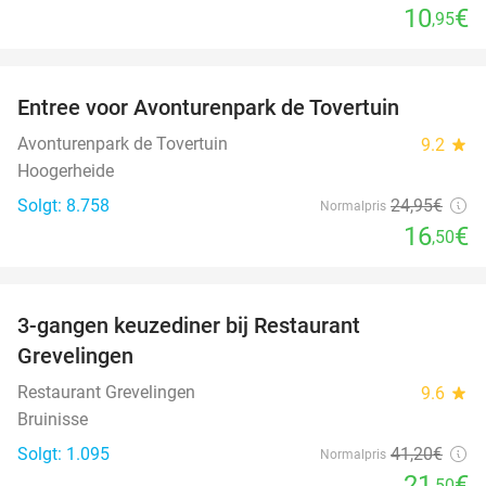
10
€
,95
favorite_border
Entree voor Avonturenpark de Tovertuin
34%
Avonturenpark de Tovertuin
9.2
star
Hoogerheide
Solgt: 8.758
24
,95
€
Normalpris
16
€
,50
favorite_border
3-gangen keuzediner bij Restaurant
48%
Grevelingen
Restaurant Grevelingen
9.6
star
Bruinisse
Solgt: 1.095
41
,20
€
Normalpris
21
€
,50