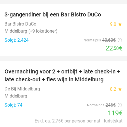
favorite_border
3-gangendiner bij een Bar Bistro DuCo
45%
Bar Bistro DuCo
9.0
star
Middelburg (+9 lokationer)
Solgt: 2.424
40
,60
€
Normalpris
22
€
,50
favorite_border
Overnachting voor 2 + ontbijt + late check-in +
52%
late check-out + fles wijn in Middelburg
De Bij Middelburg
8.2
star
Middelburg
Solgt: 74
246€
Normalpris
119€
Eskl. ca. 2,75€ per person per nat i turistskat