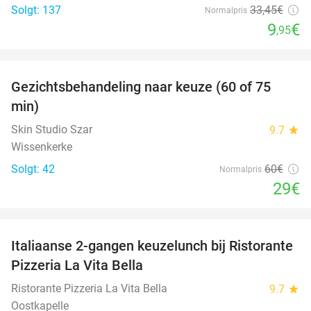
Solgt: 137
33
,45
€
Normalpris
9
€
,95
favorite_border
Gezichtsbehandeling naar keuze (60 of 75
52%
min)
Skin Studio Szar
9.7
star
Wissenkerke
Solgt: 42
60€
Normalpris
29€
favorite_border
Italiaanse 2-gangen keuzelunch bij Ristorante
41%
Pizzeria La Vita Bella
Ristorante Pizzeria La Vita Bella
9.7
star
Oostkapelle