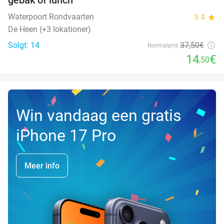
DAG
Waterpoort Rondvaarten
9.4
star
De Heen (+3 lokationer)
Solgt: 14
37
,50
€
Normalpris
14
€
,50
Win vandaag een gratis
iPhone 17 Pro
Meer info