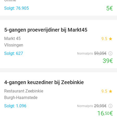
5€
Solgt: 76.905
favorite_border
5-gangen proeverijdiner bij Markt45
34%
Markt 45
9.5
star
Vlissingen
Solgt: 627
59
,05
€
Normalpris
39€
favorite_border
4-gangen keuzediner bij Zeebinkie
45%
Restaurant Zeebinkie
9.5
star
Burgh-Haamstede
Solgt: 1.096
29
,95
€
Normalpris
16
€
,50