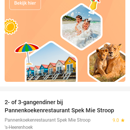
Bekijk hier
favorite_border
2- of 3-gangendiner bij
40%
Pannenkoekenrestaurant Spek Mie Stroop
Pannenkoekenrestaurant Spek Mie Stroop
9.0
star
's-Heerenhoek