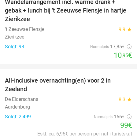
Wandelarrangement incl. warme drank +
39%
gebak + lunch bij 't Zeeuwse Flensje in hartje
Zierikzee
‘t Zeeuwse Flensje
9.9
star
Zierikzee
Solgt: 98
17
,85
€
Normalpris
10
€
,95
favorite_border
All-inclusive overnachting(en) voor 2 in
40%
Zeeland
De Elderschans
8.3
star
Aardenburg
Solgt: 2.499
166€
Normalpris
99€
Eskl. ca. 6,95€ per person per nat i turistskat