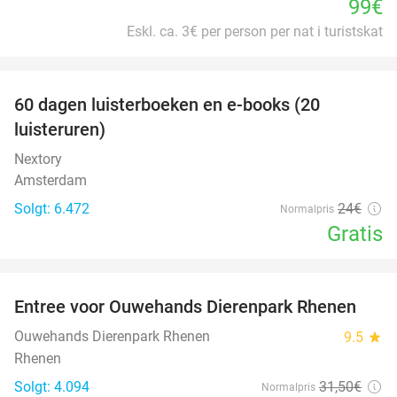
99€
Eskl. ca. 3€ per person per nat i turistskat
favorite_border
100%
60 dagen luisterboeken en e-books (20
luisteruren)
Nextory
Amsterdam
Solgt: 6.472
24€
Normalpris
Gratis
favorite_border
Entree voor Ouwehands Dierenpark Rhenen
19%
Ouwehands Dierenpark Rhenen
9.5
star
Rhenen
Solgt: 4.094
31
,50
€
Normalpris