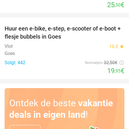
25
€
,50
favorite_border
Huur een e-bike, e-step, e-scooter of e-boot +
39%
flesje bubbels in Goes
Vlot
10.0
star
Goes
Solgt: 442
32
,50
€
Normalpris
19
€
,95
Ontdek de beste
vakantie
deals in eigen land
!