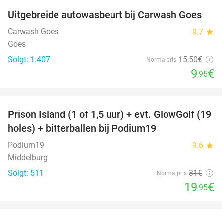
Uitgebreide autowasbeurt bij Carwash Goes
36%
Carwash Goes
9.7
star
Goes
Solgt: 1.407
15
,50
€
Normalpris
9
€
,95
favorite_border
Prison Island (1 of 1,5 uur) + evt. GlowGolf (19
36%
holes) + bitterballen bij Podium19
Podium19
9.6
star
Middelburg
Solgt: 511
31€
Normalpris
19
€
,95
favorite_border