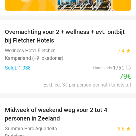
favorite_border
Overnachting voor 2 + wellness + evt. ontbijt
55%
bij Fletcher Hotels
Wellness-Hotel Fletcher
7.4
star
Kamperland (+9 lokationer)
Solgt: 1.038
175€
Normalpris
79€
Eskl. ca. 3€ per person per nat i turistskat
favorite_border
Midweek of weekend weg voor 2 tot 4
personen in Zeeland
Summio Parc Aquadelta
8.6
star