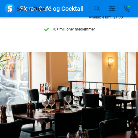
Se flere end 15.000 deals

Floras Café og Cocktail
Tilgængelig 7 dage om ugen
Available until 21:00
10+ millioner medlemmer
9,4
baseret på
206.310 anmeldelser
Se flere end 15.000 deals
Tilgængelig 7 dage om ugen
10+ millioner medlemmer