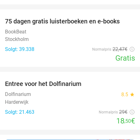
favorite_border
100%
75 dagen gratis luisterboeken en e-books
BookBeat
Stockholm
Solgt: 39.338
22
,47
€
Normalpris
Gratis
favorite_border
Entree voor het Dolfinarium
36%
Dolfinarium
8.5
star
Harderwijk
Solgt: 21.463
29€
Normalpris
18
€
,50