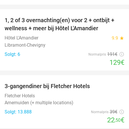
favorite_border
1, 2 of 3 overnachting(en) voor 2 + ontbijt +
32%
NYT I
wellness + meer bij Hôtel L'Amandier
DAG
Hôtel L'Amandier
9.9
star
Libramont-Chevigny
Solgt: 6
191€
Normalpris
129€
favorite_border
3-gangendiner bij Fletcher Hotels
42%
Fletcher Hotels
Arnemuiden (+ multiple locations)
Solgt: 13.888
39€
Normalpris
22
€
,50