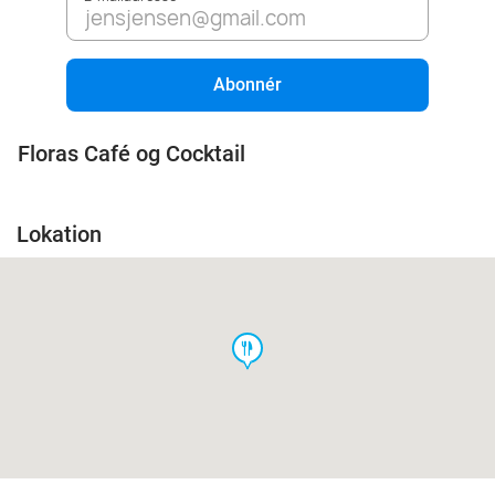
Abonnér
Floras Café og Cocktail
Lokation
food