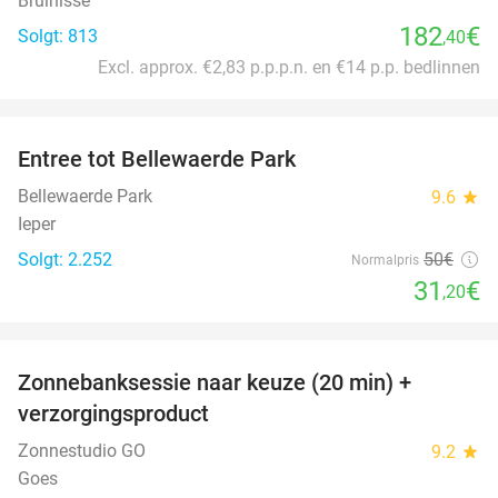
Bruinisse
182
€
Solgt: 813
,40
Excl. approx. €2,83 p.p.p.n. en €14 p.p. bedlinnen
favorite_border
Entree tot Bellewaerde Park
38%
Bellewaerde Park
9.6
star
Ieper
Solgt: 2.252
50€
Normalpris
31
€
,20
favorite_border
Zonnebanksessie naar keuze (20 min) +
70%
verzorgingsproduct
Zonnestudio GO
9.2
star
Goes