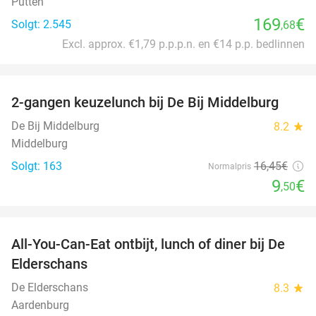
Putten
169
€
Solgt: 2.545
,68
Excl. approx. €1,79 p.p.p.n. en €14 p.p. bedlinnen
favorite_border
2-gangen keuzelunch bij De Bij Middelburg
42%
De Bij Middelburg
8.2
star
Middelburg
Solgt: 163
16
,45
€
Normalpris
9
€
,50
favorite_border
All-You-Can-Eat ontbijt, lunch of diner bij De
34%
Elderschans
De Elderschans
8.3
star
Aardenburg