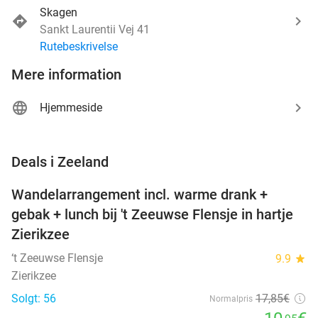
Skagen
Sankt Laurentii Vej 41
Rutebeskrivelse
Mere information
Hjemmeside
favorite_border
Deals i Zeeland
Wandelarrangement incl. warme drank +
39%
NYT I
gebak + lunch bij 't Zeeuwse Flensje in hartje
DAG
Zierikzee
‘t Zeeuwse Flensje
9.9
star
Zierikzee
Solgt: 56
17
,85
€
Normalpris