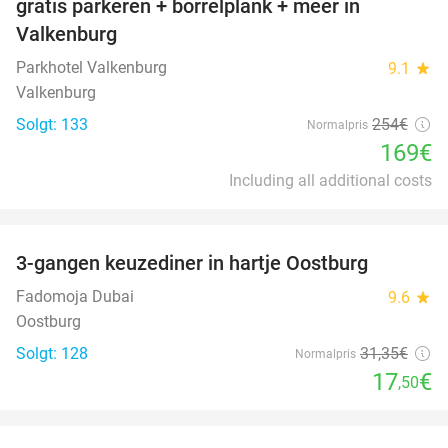
gratis parkeren + borrelplank + meer in
Valkenburg
Parkhotel Valkenburg
9.1
star
Valkenburg
Solgt: 133
254€
Normalpris
169€
Including all additional costs
favorite_border
3-gangen keuzediner in hartje Oostburg
44%
Fadomoja Dubai
9.6
star
Oostburg
Solgt: 128
31
,35
€
Normalpris
17
€
,50
favorite_border