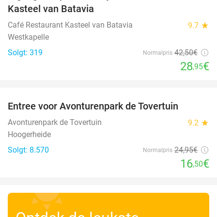
Kasteel van Batavia
Café Restaurant Kasteel van Batavia
9.7
star
Westkapelle
Solgt: 319
42
,50
€
Normalpris
28
€
,95
favorite_border
Entree voor Avonturenpark de Tovertuin
34%
Avonturenpark de Tovertuin
9.2
star
Hoogerheide
Solgt: 8.570
24
,95
€
Normalpris
16
€
,50