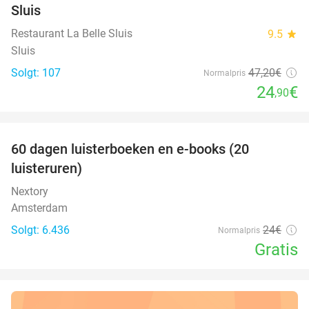
Sluis
Restaurant La Belle Sluis
9.5
star
Sluis
Solgt: 107
47
,20
€
Normalpris
24
€
,90
favorite_border
100%
60 dagen luisterboeken en e-books (20
luisteruren)
Nextory
Amsterdam
Solgt: 6.436
24€
Normalpris
Gratis