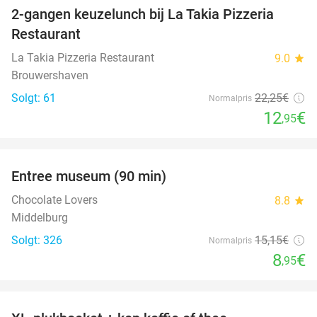
2-gangen keuzelunch bij La Takia Pizzeria
42%
Restaurant
La Takia Pizzeria Restaurant
9.0
star
Brouwershaven
Solgt: 61
22
,25
€
Normalpris
12
€
,95
favorite_border
Entree museum (90 min)
41%
Chocolate Lovers
8.8
star
Middelburg
Solgt: 326
15
,15
€
Normalpris
8
€
,95
favorite_border