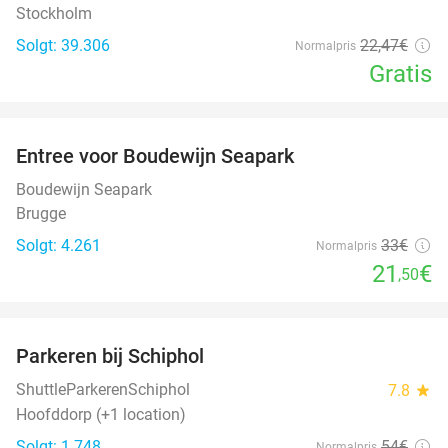
Stockholm
Solgt: 39.306
22
,47
€
Normalpris
Gratis
favorite_border
Entree voor Boudewijn Seapark
35%
Boudewijn Seapark
Brugge
Solgt: 4.261
33€
Normalpris
21
€
,50
favorite_border
Parkeren bij Schiphol
36%
ShuttleParkerenSchiphol
7.8
star
Hoofddorp (+1 location)
Solgt: 1.748
54€
Normalpris