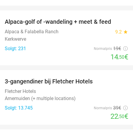
favorite_border
Alpaca-golf of -wandeling + meet & feed
24%
Alpaca & Falabella Ranch
9.2
star
Kerkwerve
Solgt: 231
19€
Normalpris
14
€
,50
favorite_border
3-gangendiner bij Fletcher Hotels
42%
Fletcher Hotels
Arnemuiden (+ multiple locations)
Solgt: 13.745
39€
Normalpris
22
€
,50
favorite_border