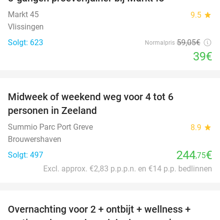
34%
Markt 45
9.5
star
Vlissingen
Solgt: 623
59
,05
€
Normalpris
39€
favorite_border
Midweek of weekend weg voor 4 tot 6
personen in Zeeland
Summio Parc Port Greve
8.9
star
Brouwershaven
244
€
Solgt: 497
,75
Excl. approx. €2,83 p.p.p.n. en €14 p.p. bedlinnen
favorite_border
Overnachting voor 2 + ontbijt + wellness +
33%