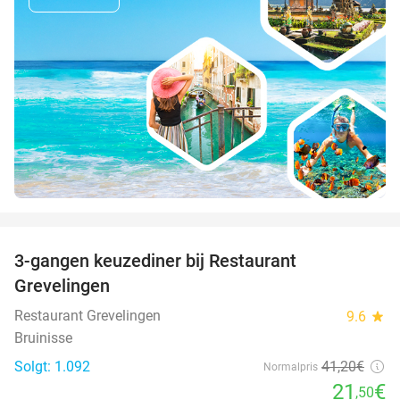
favorite_border
3-gangen keuzediner bij Restaurant
48%
Grevelingen
Restaurant Grevelingen
9.6
star
Bruinisse
Solgt: 1.092
41
,20
€
Normalpris
21
€
,50