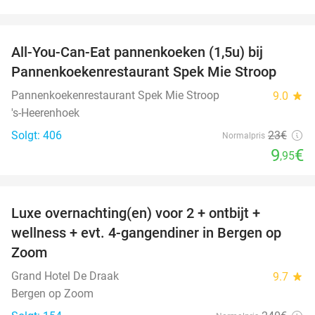
favorite_border
All-You-Can-Eat pannenkoeken (1,5u) bij
57%
Pannenkoekenrestaurant Spek Mie Stroop
Pannenkoekenrestaurant Spek Mie Stroop
9.0
star
's-Heerenhoek
Solgt: 406
23€
Normalpris
9
€
,95
favorite_border
Luxe overnachting(en) voor 2 + ontbijt +
38%
wellness + evt. 4-gangendiner in Bergen op
Zoom
Grand Hotel De Draak
9.7
star
Bergen op Zoom