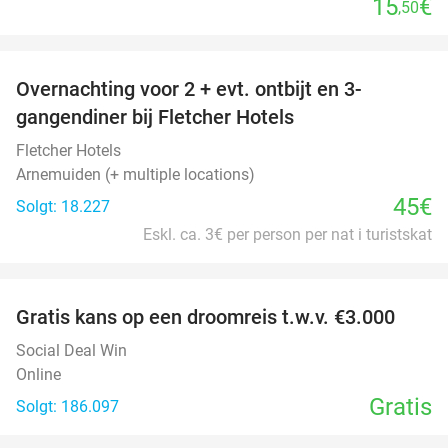
15
€
,50
favorite_border
Overnachting voor 2 + evt. ontbijt en 3-
gangendiner bij Fletcher Hotels
Fletcher Hotels
Arnemuiden (+ multiple locations)
45€
Solgt: 18.227
Eskl. ca. 3€ per person per nat i turistskat
favorite_border
Gratis kans op een droomreis t.w.v. €3.000
Social Deal Win
Online
Gratis
Solgt: 186.097