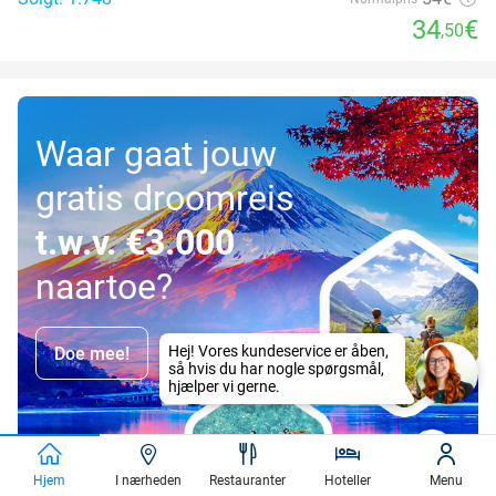
34
€
,50
Waar gaat jouw
gratis droomreis
t.w.v. €3.000
naartoe?
Doe mee!
Hjem
I nærheden
Restauranter
Hoteller
Menu