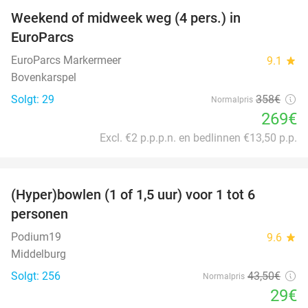
Weekend of midweek weg (4 pers.) in
25%
EuroParcs
EuroParcs Markermeer
9.1
star
Bovenkarspel
Solgt: 29
358€
Normalpris
269€
Excl. €2 p.p.p.n. en bedlinnen €13,50 p.p.
favorite_border
(Hyper)bowlen (1 of 1,5 uur) voor 1 tot 6
33%
personen
Podium19
9.6
star
Middelburg
Solgt: 256
43
,50
€
Normalpris
29€