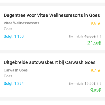
favorite_border
Dagentree voor Vitae Wellnessresorts in Goes
49%
Vitae Wellnessresorts
9.6
star
Goes
Solgt: 1.160
42
,50
€
Normalpris
21
€
,50
favorite_border
Uitgebreide autowasbeurt bij Carwash Goes
36%
Carwash Goes
9.7
star
Goes
Solgt: 1.394
15
,50
€
Normalpris
9
€
,95
favorite_border