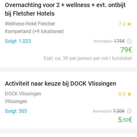
Overnachting voor 2 + wellness + evt. ontbijt
55%
bij Fletcher Hotels
Wellness-Hotel Fletcher
7.4
star
Kamperland (+9 lokationer)
Solgt: 1.023
175€
Normalpris
79€
Eskl. ca. 3€ per person per nat i turistskat
favorite_border
Activiteit naar keuze bij DOCK Vlissingen
27%
DOCK Vlissingen
8.8
star
Vlissingen
Solgt: 505
7
,50
€
Normalpris
5
€
,50
favorite_border