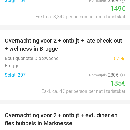
Solgt: 154
240€
Normalpris
149€
Eskl. ca. 3,34€ per person per nat i turistskat
favorite_border
Overnachting voor 2 + ontbijt + late check-out
34%
+ wellness in Brugge
Boutiquehotel Die Swaene
9.7
star
Brugge
Solgt: 207
280€
Normalpris
185€
Eskl. ca. 4€ per person per nat i turistskat
favorite_border
Overnachting voor 2 + ontbijt + evt. diner en
37%
fles bubbels in Marknesse