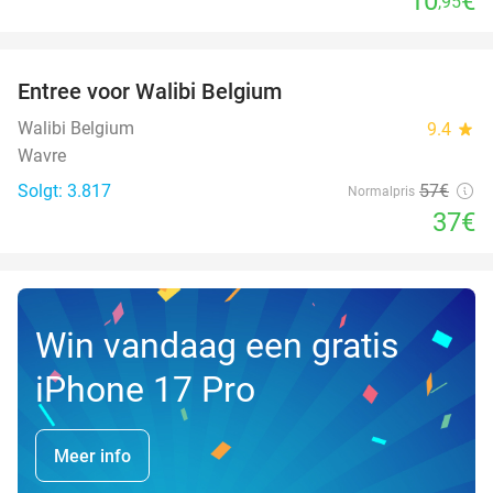
10
€
,95
favorite_border
Entree voor Walibi Belgium
35%
Walibi Belgium
9.4
star
Wavre
Solgt: 3.817
57€
Normalpris
37€
Win vandaag een gratis
iPhone 17 Pro
Meer info