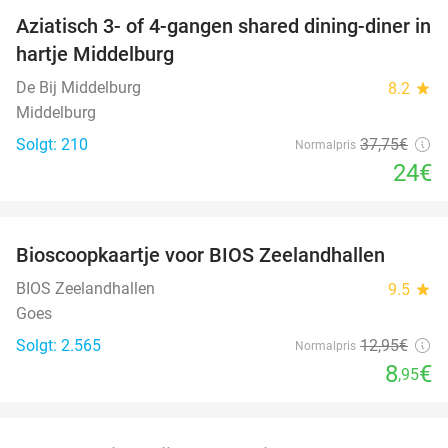
Aziatisch 3- of 4-gangen shared dining-diner in
36%
hartje Middelburg
De Bij Middelburg
8.2
star
Middelburg
Solgt: 210
37
,75
€
Normalpris
24€
favorite_border
Bioscoopkaartje voor BIOS Zeelandhallen
31%
BIOS Zeelandhallen
9.5
star
Goes
Solgt: 2.565
12
,95
€
Normalpris
8
€
,95
favorite_border