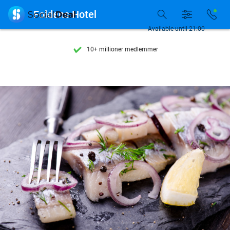
Se flere end 15.000 deals

Foldens Hotel
Tilgængelig 7 dage om ugen
Available until 21:00
10+ millioner medlemmer
9,4
baseret på
206.170 anmeldelser
Se flere end 15.000 deals
Tilgængelig 7 dage om ugen
10+ millioner medlemmer