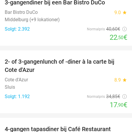
3-gangendiner bij een Bar Bistro DuCo
45%
Bar Bistro DuCo
9.0
star
Middelburg (+9 lokationer)
Solgt: 2.392
40
,60
€
Normalpris
22
€
,50
favorite_border
2- of 3-gangenlunch of -diner à la carte bij
49%
Cote d'Azur
Cote d'Azur
8.9
star
Sluis
Solgt: 1.192
34
,85
€
Normalpris
17
€
,90
favorite_border
4-gangen tapasdiner bij Café Restaurant
32%