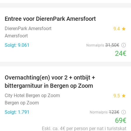
favorite_border
Entree voor DierenPark Amersfoort
24%
DierenPark Amersfoort
9.4
star
Amersfoort
Solgt: 9.061
31
,50
€
Normalpris
24€
favorite_border
Overnachting(en) voor 2 + ontbijt +
44%
bittergarnituur in Bergen op Zoom
City Hotel Bergen op Zoom
9.5
star
Bergen op Zoom
Solgt: 1.791
123€
Normalpris
69€
Eskl. ca. 4€ per person per nat i turistskat