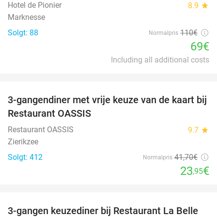
Hotel de Pionier
8.9
star
Marknesse
Solgt: 88
110€
Normalpris
69€
Including all additional costs
favorite_border
3-gangendiner met vrije keuze van de kaart bij
43%
Restaurant OASSIS
Restaurant OASSIS
9.7
star
Zierikzee
Solgt: 412
41
,70
€
Normalpris
23
€
,95
favorite_border
3-gangen keuzediner bij Restaurant La Belle
47%