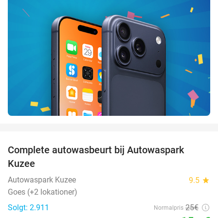
favorite_border
Complete autowasbeurt bij Autowaspark
38%
Kuzee
Autowaspark Kuzee
9.5
star
Goes (+2 lokationer)
Solgt: 2.911
25€
Normalpris