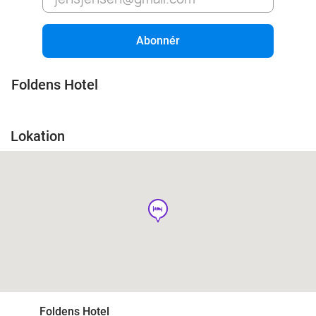
Abonnér
Foldens Hotel
Lokation
hotel
Foldens Hotel