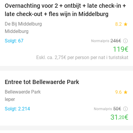
Overnachting voor 2 + ontbijt + late check-in +
52%
late check-out + fles wijn in Middelburg
De Bij Middelburg
8.2
star
Middelburg
Solgt: 67
246€
Normalpris
119€
Eskl. ca. 2,75€ per person per nat i turistskat
favorite_border
Entree tot Bellewaerde Park
38%
Bellewaerde Park
9.6
star
Ieper
Solgt: 2.214
50€
Normalpris
31
€
,20
favorite_border