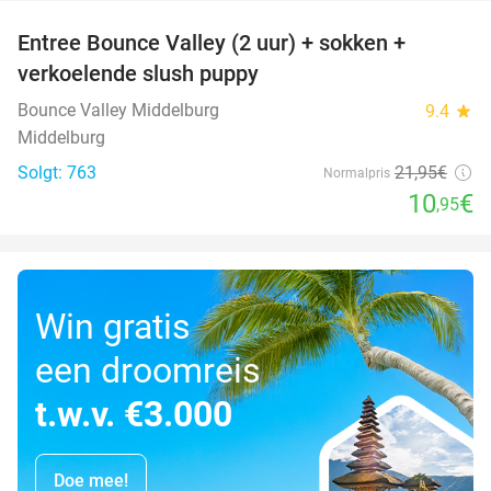
Entree Bounce Valley (2 uur) + sokken +
50%
verkoelende slush puppy
Bounce Valley Middelburg
9.4
star
Middelburg
Solgt: 763
21
,95
€
Normalpris
10
€
,95
Win gratis
een droomreis
t.w.v. €3.000
Doe mee!