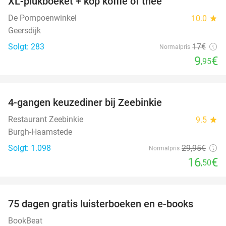
XL-plukboeket + kop koffie of thee
41%
De Pompoenwinkel
10.0
star
Geersdijk
Solgt: 283
17€
Normalpris
9
€
,95
favorite_border
4-gangen keuzediner bij Zeebinkie
45%
Restaurant Zeebinkie
9.5
star
Burgh-Haamstede
Solgt: 1.098
29
,95
€
Normalpris
16
€
,50
favorite_border
100%
75 dagen gratis luisterboeken en e-books
BookBeat