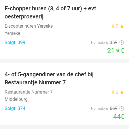
E-chopper huren (3, 4 of 7 uur) + evt.
39%
oesterproeverij
E-scooter huren Yerseke
9.7
star
Yerseke
Solgt: 399
35€
Normalpris
21
€
,50
favorite_border
4- of 5-gangendiner van de chef bij
33%
Restaurantje Nummer 7
Restaurantje Nummer 7
9.6
star
Middelburg
Solgt: 374
66€
Normalpris
44€
favorite_border