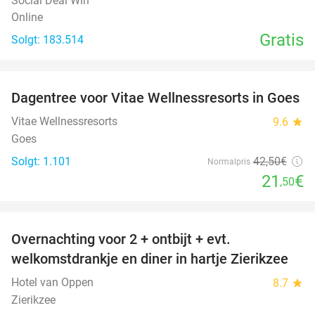
Social Deal Win
Online
Gratis
Solgt: 183.514
favorite_border
Dagentree voor Vitae Wellnessresorts in Goes
49%
Vitae Wellnessresorts
9.6
star
Goes
Solgt: 1.101
42
,50
€
Normalpris
21
€
,50
favorite_border
Overnachting voor 2 + ontbijt + evt.
49%
welkomstdrankje en diner in hartje Zierikzee
Hotel van Oppen
8.7
star
Zierikzee