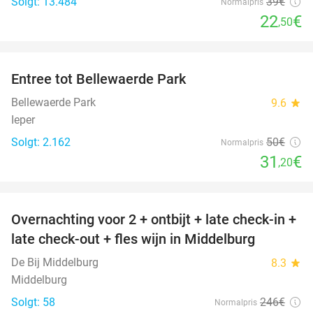
Solgt: 13.484
39€
Normalpris
22
€
,50
favorite_border
Entree tot Bellewaerde Park
38%
Bellewaerde Park
9.6
star
Ieper
Solgt: 2.162
50€
Normalpris
31
€
,20
favorite_border
Overnachting voor 2 + ontbijt + late check-in +
52%
late check-out + fles wijn in Middelburg
De Bij Middelburg
8.3
star
Middelburg
Solgt: 58
246€
Normalpris