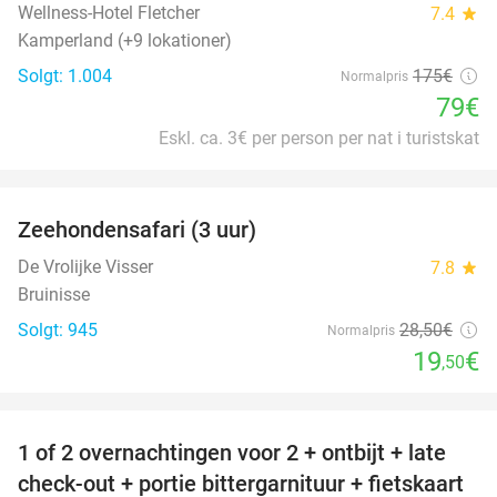
Wellness-Hotel Fletcher
7.4
star
Kamperland (+9 lokationer)
Solgt: 1.004
175€
Normalpris
79€
Eskl. ca. 3€ per person per nat i turistskat
favorite_border
Zeehondensafari (3 uur)
32%
De Vrolijke Visser
7.8
star
Bruinisse
Solgt: 945
28
,50
€
Normalpris
19
€
,50
favorite_border
1 of 2 overnachtingen voor 2 + ontbijt + late
59%
check-out + portie bittergarnituur + fietskaart