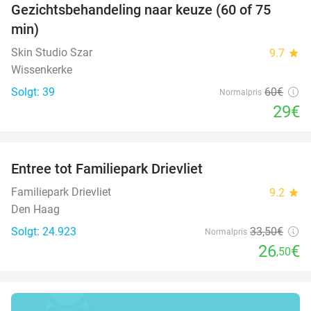
Gezichtsbehandeling naar keuze (60 of 75
52%
min)
Skin Studio Szar
9.7
star
Wissenkerke
Solgt: 39
60€
Normalpris
29€
favorite_border
Entree tot Familiepark Drievliet
21%
Familiepark Drievliet
9.2
star
Den Haag
Solgt: 24.923
33
,50
€
Normalpris
26
€
,50