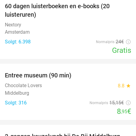
100%
60 dagen luisterboeken en e-books (20
luisteruren)
Nextory
Amsterdam
Solgt: 6.398
24€
Normalpris
Gratis
favorite_border
Entree museum (90 min)
41%
Chocolate Lovers
8.8
star
Middelburg
Solgt: 316
15
,15
€
Normalpris
8
€
,95
favorite_border