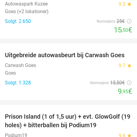
Autowaspark Kuzee
9.5
star
Goes (+2 lokationer)
Solgt: 2.650
25€
Normalpris
15
€
,50
favorite_border
Uitgebreide autowasbeurt bij Carwash Goes
36%
Carwash Goes
9.7
star
Goes
Solgt: 1.328
15
,50
€
Normalpris
9
€
,95
favorite_border
Prison Island (1 of 1,5 uur) + evt. GlowGolf (19
36%
holes) + bitterballen bij Podium19
Podium19
9.6
star