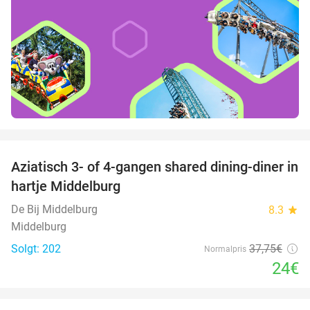
favorite_border
Aziatisch 3- of 4-gangen shared dining-diner in
36%
hartje Middelburg
De Bij Middelburg
8.3
star
Middelburg
Solgt: 202
37
,75
€
Normalpris
24€
favorite_border