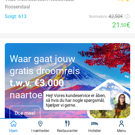
Roosendaal
Solgt: 613
42
,50
€
Normalpris
21
€
,50
Waar gaat jouw
gratis droomreis
t.w.v. €3.000
naartoe?
Doe mee!
Hjem
I nærheden
Restauranter
Hoteller
Menu