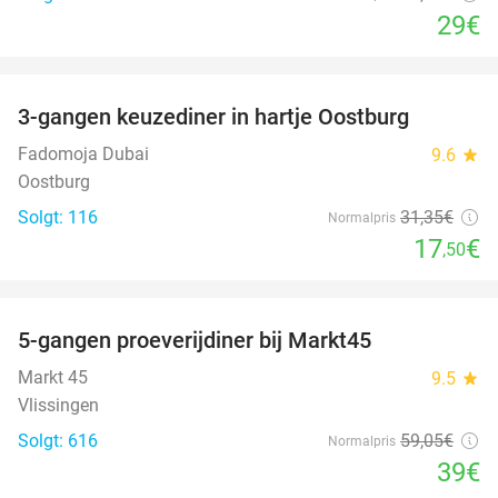
29€
favorite_border
3-gangen keuzediner in hartje Oostburg
44%
Fadomoja Dubai
9.6
star
Oostburg
Solgt: 116
31
,35
€
Normalpris
17
€
,50
favorite_border
5-gangen proeverijdiner bij Markt45
34%
Markt 45
9.5
star
Vlissingen
Solgt: 616
59
,05
€
Normalpris
39€