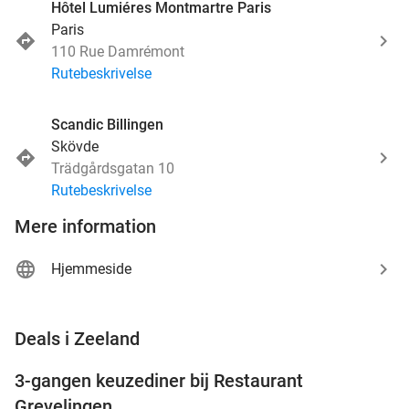
Hôtel Lumiéres Montmartre Paris
Paris
110 Rue Damrémont
Rutebeskrivelse
Scandic Billingen
Skövde
Trädgårdsgatan 10
Rutebeskrivelse
Mere information
Hjemmeside
favorite_border
Deals i Zeeland
3-gangen keuzediner bij Restaurant
48%
Grevelingen