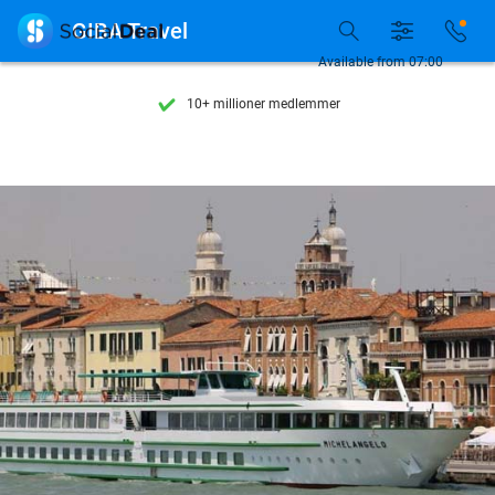
Se flere end 15.000 deals

GIBA Travel
Tilgængelig 7 dage om ugen
Available from 07:00
10+ millioner medlemmer
9,4
baseret på
205.981 anmeldelser
Se flere end 15.000 deals
Tilgængelig 7 dage om ugen
10+ millioner medlemmer