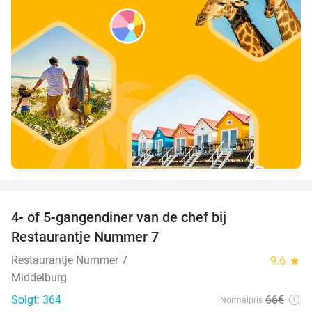
favorite_border
4- of 5-gangendiner van de chef bij
33%
Restaurantje Nummer 7
Restaurantje Nummer 7
9.6
star
Middelburg
Solgt: 364
66€
Normalpris