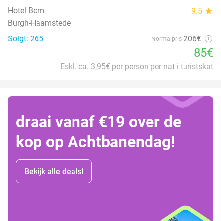
Hotel Bom
9.5
star
Burgh-Haamstede
Solgt: 265
206€
Normalpris
85€
Eskl. ca. 3,95€ per person per nat i turistskat
draai vanaf €19 over de
kop op Achtbanendag!
Bekijk alle deals!