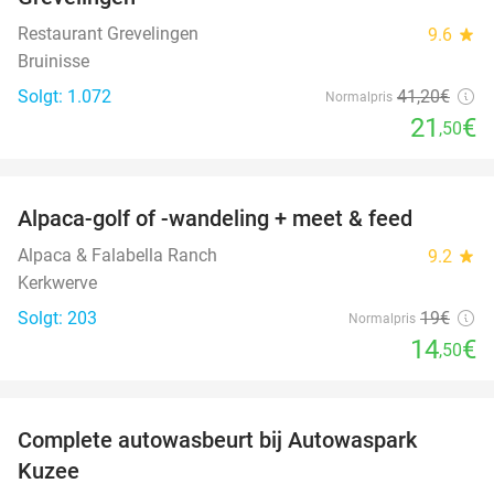
Restaurant Grevelingen
9.6
star
Bruinisse
Solgt: 1.072
41
,20
€
Normalpris
21
€
,50
favorite_border
Alpaca-golf of -wandeling + meet & feed
24%
Alpaca & Falabella Ranch
9.2
star
Kerkwerve
Solgt: 203
19€
Normalpris
14
€
,50
favorite_border
Complete autowasbeurt bij Autowaspark
38%
Kuzee