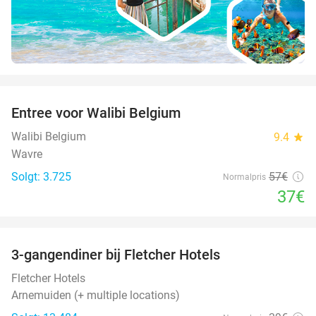
favorite_border
Entree voor Walibi Belgium
35%
Walibi Belgium
9.4
star
Wavre
Solgt: 3.725
57€
Normalpris
37€
favorite_border
3-gangendiner bij Fletcher Hotels
42%
Fletcher Hotels
Arnemuiden (+ multiple locations)