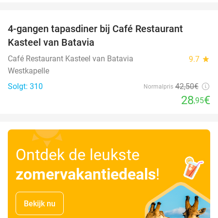
favorite_border
4-gangen tapasdiner bij Café Restaurant
32%
Kasteel van Batavia
Café Restaurant Kasteel van Batavia
9.7
star
Westkapelle
Solgt: 310
42
,50
€
Normalpris
28
€
,95
Ontdek de leukste
zomervakantiedeals
!
Bekijk nu