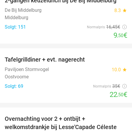
2-gangen keuzelunch bij De Bij Middelburg
42%
De Bij Middelburg
8.3
star
Middelburg
Solgt: 151
16
,45
€
Normalpris
9
€
,50
favorite_border
Tafelgrilldiner + evt. nagerecht
36%
Paviljoen Stormvogel
10.0
star
Oostvoorne
Solgt: 69
35€
Normalpris
22
€
,50
favorite_border
Overnachting voor 2 + ontbijt +
33%
welkomstdrankje bij Lesse'Capade Céleste