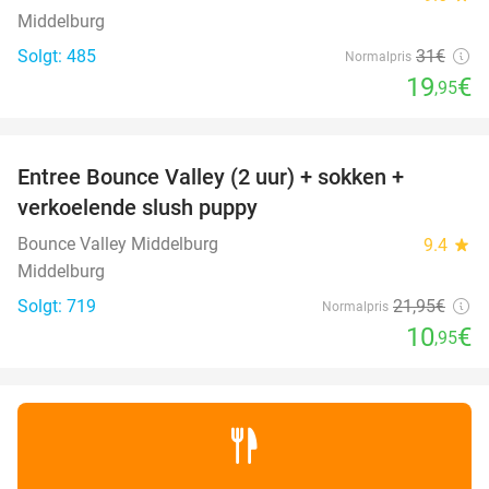
Middelburg
Solgt: 485
31€
Normalpris
19
€
,95
favorite_border
Entree Bounce Valley (2 uur) + sokken +
50%
verkoelende slush puppy
Bounce Valley Middelburg
9.4
star
Middelburg
Solgt: 719
21
,95
€
Normalpris
10
€
,95