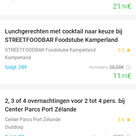
21
€
,50
favorite_border
Lunchgerechten met cocktail naar keuze bij
41%
STREETFOODBAR Foodstube Kamperland
STREETFOODBAR Foodstube Kamperland
9.5
star
Kamperland
Solgt: 249
20
,20
€
Normalpris
11
€
,95
favorite_border
2, 3 of 4 overnachtingen voor 2 tot 4 pers. bij
17%
Center Parcs Port Zélande
Center Parcs Port Zélande
8.9
star
Ouddorp