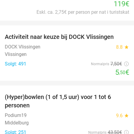
119€
Eskl. ca. 2,75€ per person per nat i turistskat
favorite_border
Activiteit naar keuze bij DOCK Vlissingen
27%
DOCK Vlissingen
8.8
star
Vlissingen
Solgt: 491
7
,50
€
Normalpris
5
€
,50
favorite_border
(Hyper)bowlen (1 of 1,5 uur) voor 1 tot 6
33%
personen
Podium19
9.6
star
Middelburg
Solgt: 251
43
,50
€
Normalpris