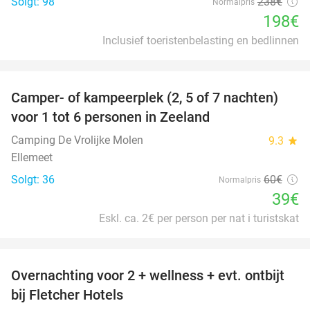
Solgt: 98
238€
Normalpris
198€
Inclusief toeristenbelasting en bedlinnen
favorite_border
Camper- of kampeerplek (2, 5 of 7 nachten)
35%
voor 1 tot 6 personen in Zeeland
Camping De Vrolijke Molen
9.3
star
Ellemeet
Solgt: 36
60€
Normalpris
39€
Eskl. ca. 2€ per person per nat i turistskat
favorite_border
Overnachting voor 2 + wellness + evt. ontbijt
55%
bij Fletcher Hotels