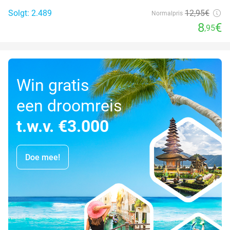
Solgt: 2.489
12
,95
€
Normalpris
8
€
,95
Win gratis
een droomreis
t.w.v. €3.000
Doe mee!