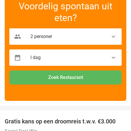
Voordelig spontaan uit
eten?
Zoek Restaurant
favorite_border
Gratis kans op een droomreis t.w.v. €3.000