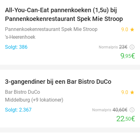
All-You-Can-Eat pannenkoeken (1,5u) bij
57%
Pannenkoekenrestaurant Spek Mie Stroop
Pannenkoekenrestaurant Spek Mie Stroop
9.0
star
's-Heerenhoek
Solgt: 386
23€
Normalpris
9
€
,95
favorite_border
3-gangendiner bij een Bar Bistro DuCo
45%
Bar Bistro DuCo
9.0
star
Middelburg (+9 lokationer)
Solgt: 2.367
40
,60
€
Normalpris
22
€
,50
favorite_border