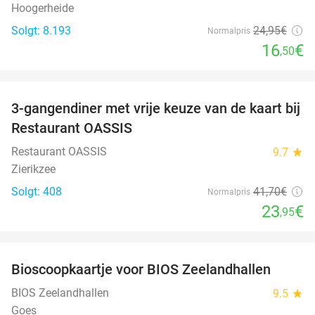
Hoogerheide
Solgt: 8.193
24
,95
€
Normalpris
16
€
,50
favorite_border
3-gangendiner met vrije keuze van de kaart bij
43%
Restaurant OASSIS
Restaurant OASSIS
9.7
star
Zierikzee
Solgt: 408
41
,70
€
Normalpris
23
€
,95
favorite_border
Bioscoopkaartje voor BIOS Zeelandhallen
31%
BIOS Zeelandhallen
9.5
star
Goes