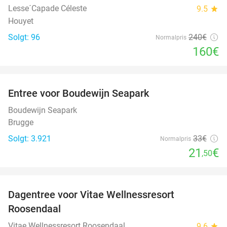
Lesse´Capade Céleste
9.5
star
Houyet
Solgt: 96
240€
Normalpris
160€
favorite_border
Entree voor Boudewijn Seapark
35%
Boudewijn Seapark
Brugge
Solgt: 3.921
33€
Normalpris
21
€
,50
favorite_border
Dagentree voor Vitae Wellnessresort
49%
Roosendaal
Vitae Wellnessresort Roosendaal
9.6
star