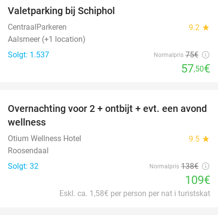
Valetparking bij Schiphol
23%
CentraalParkeren
9.2
star
Aalsmeer (+1 location)
Solgt: 1.537
75€
Normalpris
57
€
,50
favorite_border
Overnachting voor 2 + ontbijt + evt. een avond
21%
wellness
Otium Wellness Hotel
9.5
star
Roosendaal
Solgt: 32
138€
Normalpris
109€
Eskl. ca. 1,58€ per person per nat i turistskat
favorite_border