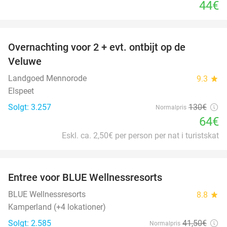
44€
favorite_border
Overnachting voor 2 + evt. ontbijt op de
51%
Veluwe
Landgoed Mennorode
9.3
star
Elspeet
Solgt: 3.257
130€
Normalpris
64€
Eskl. ca. 2,50€ per person per nat i turistskat
favorite_border
Entree voor BLUE Wellnessresorts
48%
BLUE Wellnessresorts
8.8
star
Kamperland (+4 lokationer)
Solgt: 2.585
41
,50
€
Normalpris