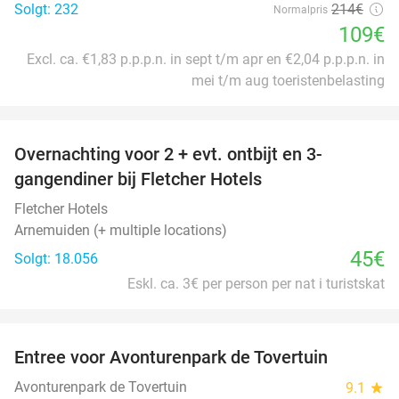
Solgt: 232
214€
Normalpris
109€
Excl. ca. €1,83 p.p.p.n. in sept t/m apr en €2,04 p.p.p.n. in
mei t/m aug toeristenbelasting
favorite_border
Overnachting voor 2 + evt. ontbijt en 3-
gangendiner bij Fletcher Hotels
Fletcher Hotels
Arnemuiden (+ multiple locations)
45€
Solgt: 18.056
Eskl. ca. 3€ per person per nat i turistskat
favorite_border
Entree voor Avonturenpark de Tovertuin
34%
Avonturenpark de Tovertuin
9.1
star