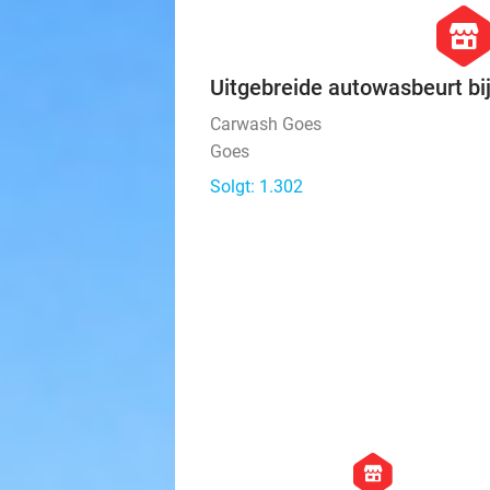
hexago
store
Uitgebreide autowasbeurt b
Carwash Goes
Goes
Solgt: 1.302
hexagon
store