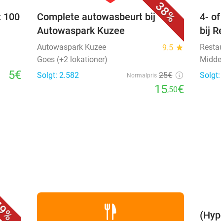
38%
t 100
Complete autowasbeurt bij
4- o
Autowaspark Kuzee
bij 
Autowaspark Kuzee
Resta
9.5
star
Goes (+2 lokationer)
Midde
5€
Solgt: 2.582
25€
Solgt
Normalpris
15
€
,50
favorite_border
9%
(Hyp