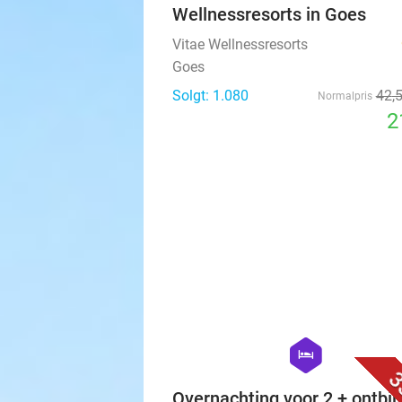
Wellnessresorts in Goes
Vitae Wellnessresorts
Goes
Solgt: 1.080
42
,
Normalpris
2
hexagon
hotel
3
Overnachting voor 2 + ontbijt