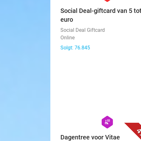
Social Deal-giftcard van 5 to
euro
Social Deal Giftcard
Online
Solgt: 76.845
hexagon
wellness
4
Dagentree voor Vitae