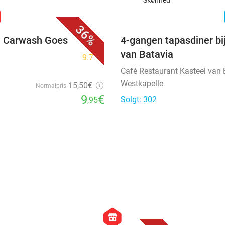
Skønhed
favorite_border
n
36%
ij Carwash Goes
4-gangen tapasdiner bi
van Batavia
9.7
star
Café Restaurant Kasteel van 
Westkapelle
15
,50
€
Normalpris
9
€
Solgt: 302
,95
favorite_border
favorite_border
hexagon
store