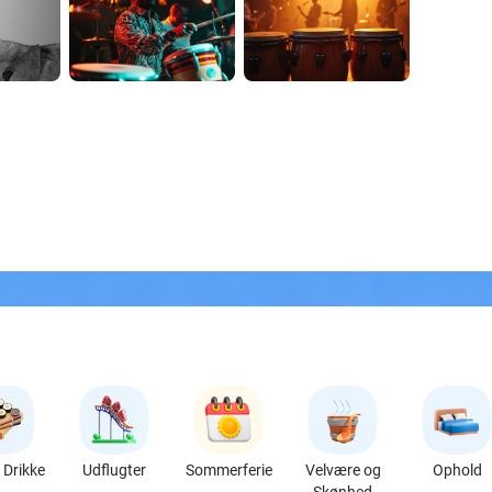
Drikke
Udflugter
Sommerferie
Velvære og
Ophold