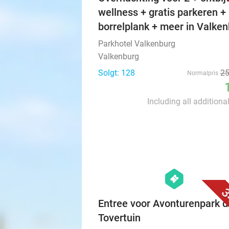
wellness + gratis parkeren +
borrelplank + meer in Valke
Parkhotel Valkenburg
Valkenburg
Solgt: 128
2
Normalpris
Including all additiona
hexagon
events
3
Entree voor Avonturenpark d
Tovertuin