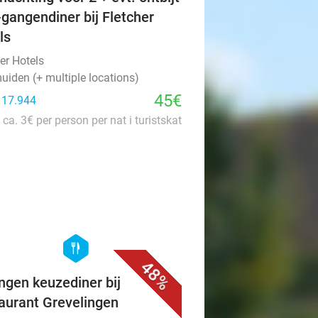
-gangendiner bij Fletcher
ls
er Hotels
uiden (+ multiple locations)
45€
: 17.944
 ca. 3€ per person per nat i turistskat
favorite_border
hexagon
food
48%
ngen keuzediner bij
aurant Grevelingen