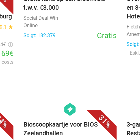
t.w.v. €3.000
en 3
nburg
Hote
Social Deal Win
Online
Fletch
9.1
star
Gratis
Arnem
Solgt: 182.379
Solgt
54€
169€
Eskl.
l costs
favorite_border
favorite_border
hexagon
events
4%
31%
e
Bioscoopkaartje voor BIOS
3-ga
Zeelandhallen
Rest