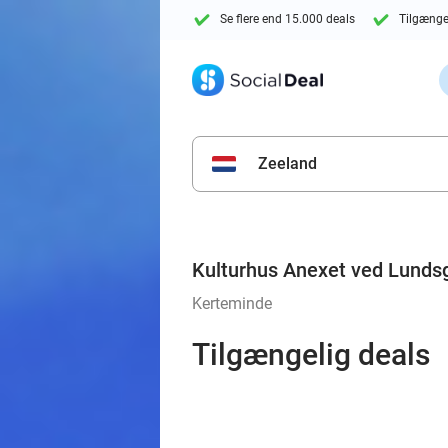
Se flere end 15.000 deals
Tilgænge
Zeeland
Kulturhus Anexet ved Lunds
Kerteminde
Tilgængelig deals