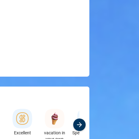
Excellent
vacation in
Specialbutikker
Sport