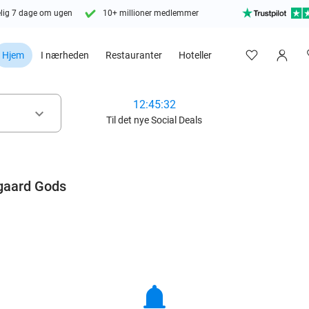
lig 7 dage om ugen
10+ millioner medlemmer
Hjem
I nærheden
Restauranter
Hoteller
12:45:31
keyboard_arrow_down
Til det nye Social Deals
gaard Gods
notifications