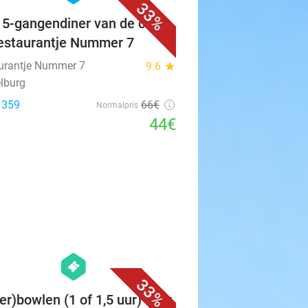
33%
f 5-gangendiner van de chef
Restaurantje Nummer 7
urantje Nummer 7
9.6
star
lburg
: 359
66€
Normalpris
44€
favorite_border
hexagon
events
33%
er)bowlen (1 of 1,5 uur) voor