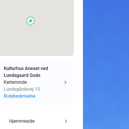
events
Kulturhus Anexet ved
Lundsgaard Gods
Kerteminde
Lundsgårdsvej 15
Rutebeskrivelse
keyboard_arrow_right
Hjemmeside