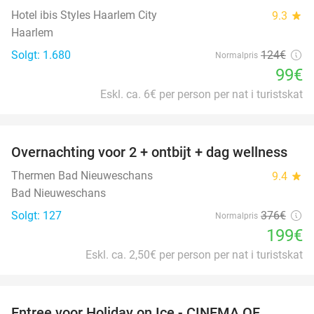
Hotel ibis Styles Haarlem City
9.3
star
Haarlem
Solgt: 1.680
124€
Normalpris
99€
Eskl. ca. 6€ per person per nat i turistskat
favorite_border
Overnachting voor 2 + ontbijt + dag wellness
47%
Thermen Bad Nieuweschans
9.4
star
Bad Nieuweschans
Solgt: 127
376€
Normalpris
199€
Eskl. ca. 2,50€ per person per nat i turistskat
favorite_border
Entree voor Holiday on Ice - CINEMA OF