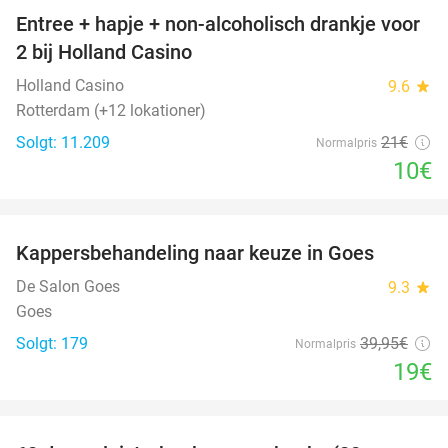
Entree + hapje + non-alcoholisch drankje voor
52%
2 bij Holland Casino
Holland Casino
9.6
star
Rotterdam (+12 lokationer)
Solgt: 11.209
21€
Normalpris
10€
favorite_border
Kappersbehandeling naar keuze in Goes
52%
De Salon Goes
9.3
star
Goes
Solgt: 179
39
,95
€
Normalpris
19€
favorite_border