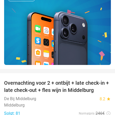
favorite_border
Overnachting voor 2 + ontbijt + late check-in +
52%
late check-out + fles wijn in Middelburg
De Bij Middelburg
8.2
star
Middelburg
Solgt: 81
246€
Normalpris