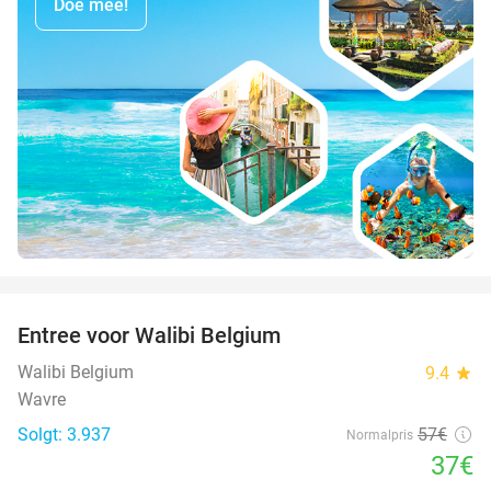
Doe mee!
favorite_border
Entree voor Walibi Belgium
35%
Walibi Belgium
9.4
star
Wavre
Solgt: 3.937
57€
Normalpris
37€