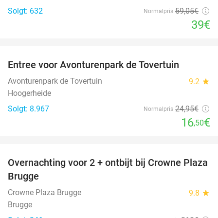
Solgt: 632
59
,05
€
Normalpris
39€
favorite_border
Entree voor Avonturenpark de Tovertuin
34%
Avonturenpark de Tovertuin
9.2
star
Hoogerheide
Solgt: 8.967
24
,95
€
Normalpris
16
€
,50
favorite_border
Overnachting voor 2 + ontbijt bij Crowne Plaza
44%
Brugge
Crowne Plaza Brugge
9.8
star
Brugge