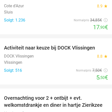
Cote d'Azur
8.9
star
Sluis
Solgt: 1.236
34
,85
€
Normalpris
17
€
,90
favorite_border
Activiteit naar keuze bij DOCK Vlissingen
27%
DOCK Vlissingen
8.8
star
Vlissingen
Solgt: 516
7
,50
€
Normalpris
5
€
,50
favorite_border
Overnachting voor 2 + ontbijt + evt.
49%
welkomstdrankje en diner in hartje Zierikzee