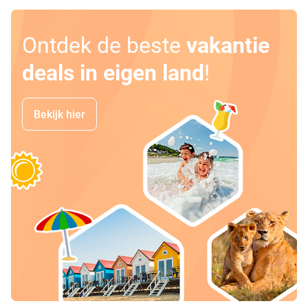
Ontdek de beste
vakantie
deals in eigen land
!
Bekijk hier