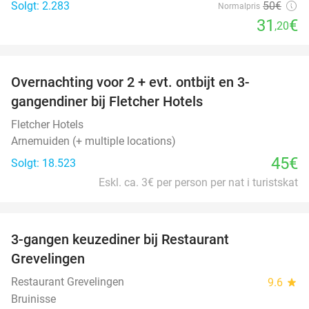
Solgt: 2.283
50€
Normalpris
31
€
,20
favorite_border
Overnachting voor 2 + evt. ontbijt en 3-
gangendiner bij Fletcher Hotels
Fletcher Hotels
Arnemuiden (+ multiple locations)
45€
Solgt: 18.523
Eskl. ca. 3€ per person per nat i turistskat
favorite_border
3-gangen keuzediner bij Restaurant
48%
Grevelingen
Restaurant Grevelingen
9.6
star
Bruinisse