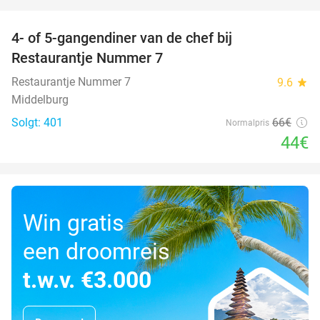
favorite_border
4- of 5-gangendiner van de chef bij
33%
Restaurantje Nummer 7
Restaurantje Nummer 7
9.6
star
Middelburg
Solgt: 401
66€
Normalpris
44€
Win gratis
een droomreis
t.w.v. €3.000