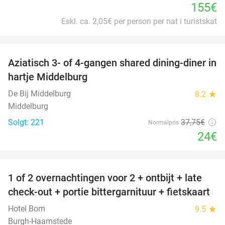
155€
Eskl. ca. 2,05€ per person per nat i turistskat
favorite_border
Aziatisch 3- of 4-gangen shared dining-diner in
36%
hartje Middelburg
De Bij Middelburg
8.2
star
Middelburg
Solgt: 221
37
,75
€
Normalpris
24€
favorite_border
1 of 2 overnachtingen voor 2 + ontbijt + late
59%
check-out + portie bittergarnituur + fietskaart
Hotel Bom
9.5
star
Burgh-Haamstede