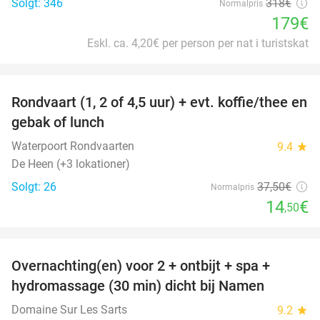
Solgt: 346
318€
Normalpris
179€
Eskl. ca. 4,20€ per person per nat i turistskat
favorite_border
Rondvaart (1, 2 of 4,5 uur) + evt. koffie/thee en
61%
gebak of lunch
Waterpoort Rondvaarten
9.4
star
De Heen (+3 lokationer)
Solgt: 26
37
,50
€
Normalpris
14
€
,50
favorite_border
Overnachting(en) voor 2 + ontbijt + spa +
30%
hydromassage (30 min) dicht bij Namen
Domaine Sur Les Sarts
9.2
star