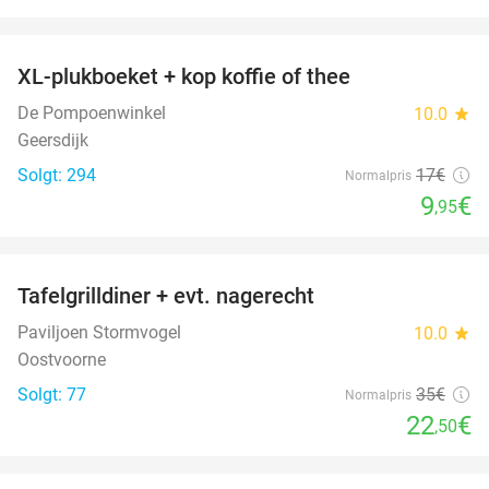
favorite_border
XL-plukboeket + kop koffie of thee
41%
De Pompoenwinkel
10.0
star
Geersdijk
Solgt: 294
17€
Normalpris
9
€
,95
favorite_border
Tafelgrilldiner + evt. nagerecht
36%
Paviljoen Stormvogel
10.0
star
Oostvoorne
Solgt: 77
35€
Normalpris
22
€
,50
favorite_border