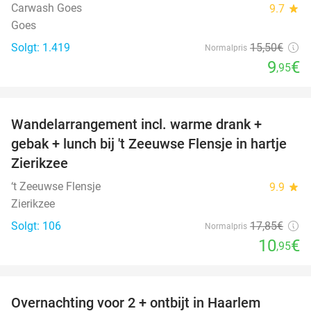
Carwash Goes
9.7
star
Goes
Solgt: 1.419
15
,50
€
Normalpris
9
€
,95
favorite_border
Wandelarrangement incl. warme drank +
39%
gebak + lunch bij 't Zeeuwse Flensje in hartje
Zierikzee
‘t Zeeuwse Flensje
9.9
star
Zierikzee
Solgt: 106
17
,85
€
Normalpris
10
€
,95
favorite_border
Overnachting voor 2 + ontbijt in Haarlem
20%