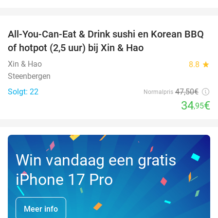
favorite_border
All-You-Can-Eat & Drink sushi en Korean BBQ
26%
NYT I
of hotpot (2,5 uur) bij Xin & Hao
DAG
Xin & Hao
8.8
star
Steenbergen
Solgt: 22
47
,50
€
Normalpris
34
€
,95
Win vandaag een gratis
iPhone 17 Pro
Meer info