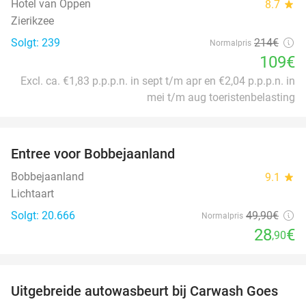
Hotel van Oppen
8.7
star
Zierikzee
Solgt: 239
214€
Normalpris
109€
Excl. ca. €1,83 p.p.p.n. in sept t/m apr en €2,04 p.p.p.n. in
mei t/m aug toeristenbelasting
favorite_border
Entree voor Bobbejaanland
42%
Bobbejaanland
9.1
star
Lichtaart
Solgt: 20.666
49
,90
€
Normalpris
28
€
,90
favorite_border
Uitgebreide autowasbeurt bij Carwash Goes
36%