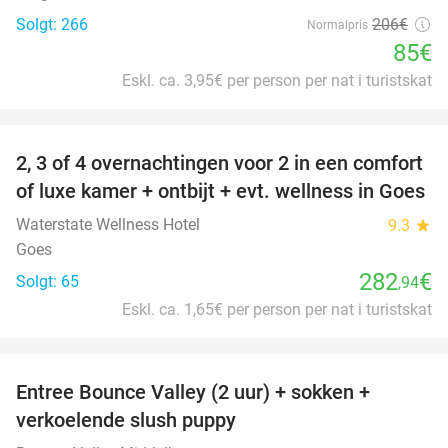
Solgt: 266
206€
Normalpris
85€
Eskl. ca. 3,95€ per person per nat i turistskat
favorite_border
2, 3 of 4 overnachtingen voor 2 in een comfort
of luxe kamer + ontbijt + evt. wellness in Goes
Waterstate Wellness Hotel
9.3
star
Goes
282
€
Solgt: 65
,94
Eskl. ca. 1,65€ per person per nat i turistskat
favorite_border
Entree Bounce Valley (2 uur) + sokken +
50%
verkoelende slush puppy