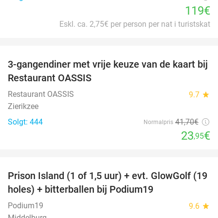
119€
Eskl. ca. 2,75€ per person per nat i turistskat
favorite_border
3-gangendiner met vrije keuze van de kaart bij
43%
Restaurant OASSIS
Restaurant OASSIS
9.7
star
Zierikzee
Solgt: 444
41
,70
€
Normalpris
23
€
,95
favorite_border
Prison Island (1 of 1,5 uur) + evt. GlowGolf (19
36%
holes) + bitterballen bij Podium19
Podium19
9.6
star
Middelburg