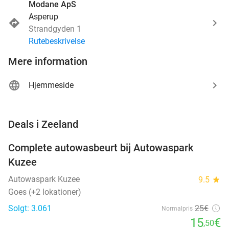
Modane ApS
Asperup
Strandgyden 1
Rutebeskrivelse
Mere information
Hjemmeside
favorite_border
Deals i Zeeland
Complete autowasbeurt bij Autowaspark
38%
Kuzee
Autowaspark Kuzee
9.5
star
Goes (+2 lokationer)
Solgt: 3.061
25€
Normalpris
15
€
,50