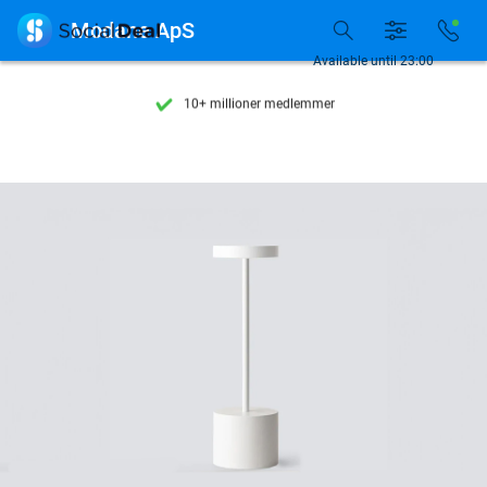
Se flere end 15.000 deals

Modane ApS
Tilgængelig 7 dage om ugen
Available until 23:00
10+ millioner medlemmer
9,4
baseret på
206.441 anmeldelser
Se flere end 15.000 deals
Tilgængelig 7 dage om ugen
10+ millioner medlemmer