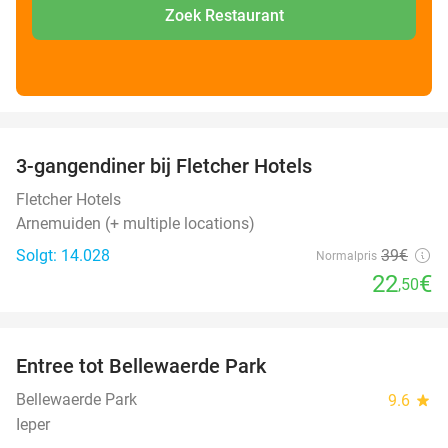
Zoek Restaurant
favorite_border
3-gangendiner bij Fletcher Hotels
42%
Fletcher Hotels
Arnemuiden (+ multiple locations)
Solgt: 14.028
39€
Normalpris
22
€
,50
favorite_border
Entree tot Bellewaerde Park
38%
Bellewaerde Park
9.6
star
Ieper