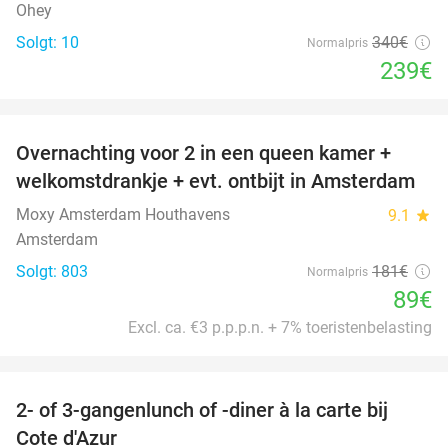
Ohey
Solgt: 10
340€
Normalpris
239€
favorite_border
Overnachting voor 2 in een queen kamer +
51%
welkomstdrankje + evt. ontbijt in Amsterdam
Moxy Amsterdam Houthavens
9.1
star
Amsterdam
Solgt: 803
181€
Normalpris
89€
Excl. ca. €3 p.p.p.n. + 7% toeristenbelasting
favorite_border
2- of 3-gangenlunch of -diner à la carte bij
49%
Cote d'Azur