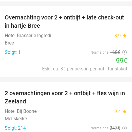
favorite_border
Overnachting voor 2 + ontbijt + late check-out
41%
NYT I
in hartje Bree
DAG
Hotel Brasserie Ingredi
8.9
star
Bree
Solgt: 1
168€
Normalpris
99€
Eskl. ca. 3€ per person per nat i turistskat
favorite_border
2 overnachtingen voor 2 + ontbijt + fles wijn in
55%
Zeeland
Hotel Bij Boone
9.4
star
Meliskerke
Solgt: 214
347€
Normalpris