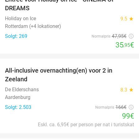
25%
DREAMS
Holiday on Ice
9.5
star
Rotterdam (+4 lokationer)
Solgt: 269
47
,95
€
Normalpris
35
€
,95
favorite_border
All-inclusive overnachting(en) voor 2 in
40%
Zeeland
De Elderschans
8.3
star
Aardenburg
Solgt: 2.503
166€
Normalpris
99€
Eskl. ca. 6,95€ per person per nat i turistskat