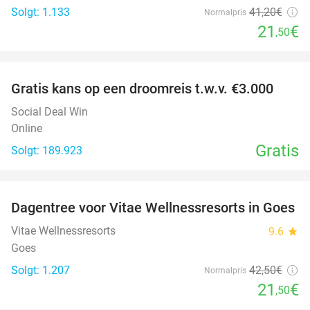
Solgt: 1.133
41
,20
€
Normalpris
21
€
,50
favorite_border
Gratis kans op een droomreis t.w.v. €3.000
Social Deal Win
Online
Gratis
Solgt: 189.923
favorite_border
Dagentree voor Vitae Wellnessresorts in Goes
49%
Vitae Wellnessresorts
9.6
star
Goes
Solgt: 1.207
42
,50
€
Normalpris
21
€
,50