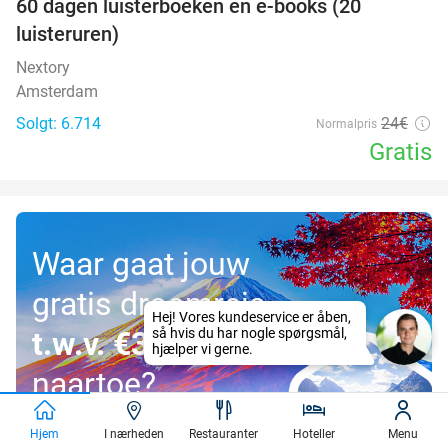
100%
60 dagen luisterboeken en e-books (20
luisteruren)
Nextory
Amsterdam
Solgt: 6.714
24€
Normalpris
Gratis
Waar gaat jouw
gratis droomreis
t.w.v. €3.000
naartoe?
Hjem
I nærheden
Restauranter
Hoteller
Menu
Doe mee!