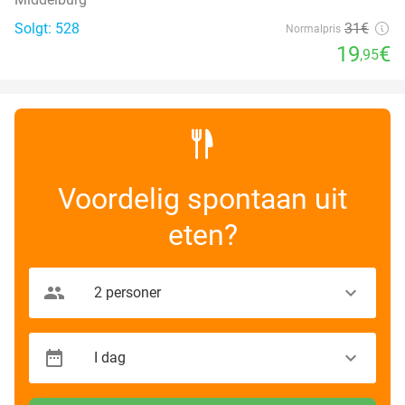
Solgt: 528
31€
Normalpris
19
€
,95
Voordelig spontaan uit
eten?