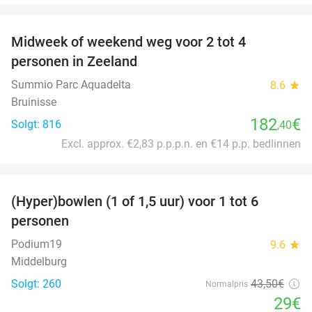
favorite_border
Midweek of weekend weg voor 2 tot 4
personen in Zeeland
Summio Parc Aquadelta
8.6
star
Bruinisse
182
€
Solgt: 816
,40
Excl. approx. €2,83 p.p.p.n. en €14 p.p. bedlinnen
favorite_border
(Hyper)bowlen (1 of 1,5 uur) voor 1 tot 6
33%
personen
Podium19
9.6
star
Middelburg
Solgt: 260
43
,50
€
Normalpris
29€