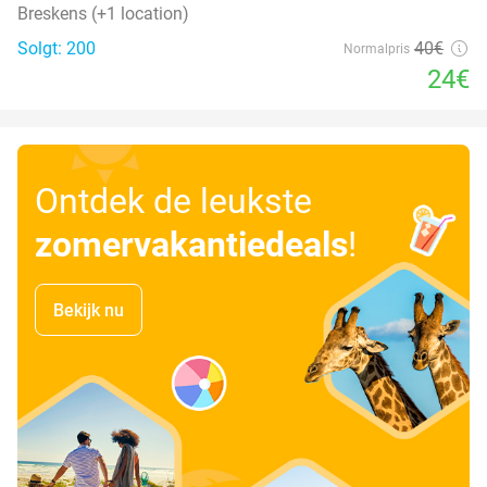
Breskens (+1 location)
Solgt: 200
40€
Normalpris
24€
Ontdek de leukste
zomervakantiedeals
!
Bekijk nu