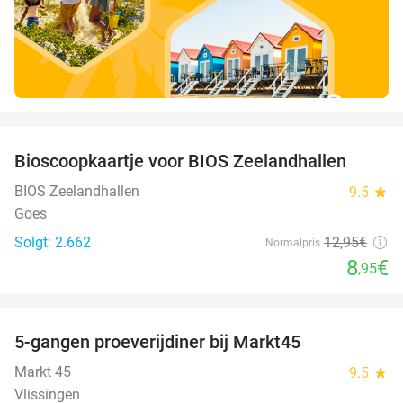
favorite_border
Bioscoopkaartje voor BIOS Zeelandhallen
31%
BIOS Zeelandhallen
9.5
star
Goes
Solgt: 2.662
12
,95
€
Normalpris
8
€
,95
favorite_border
5-gangen proeverijdiner bij Markt45
34%
Markt 45
9.5
star
Vlissingen