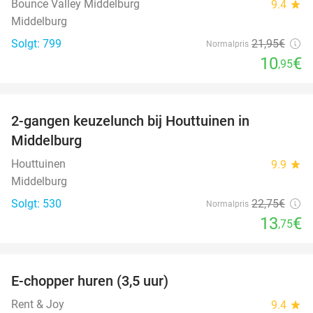
Bounce Valley Middelburg
9.4
star
Middelburg
Solgt: 799
21
,95
€
Normalpris
10
€
,95
favorite_border
2-gangen keuzelunch bij Houttuinen in
40%
Middelburg
Houttuinen
9.9
star
Middelburg
Solgt: 530
22
,75
€
Normalpris
13
€
,75
favorite_border
E-chopper huren (3,5 uur)
40%
Rent & Joy
9.4
star