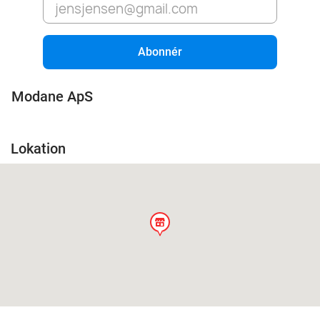
Abonnér
Modane ApS
Lokation
store