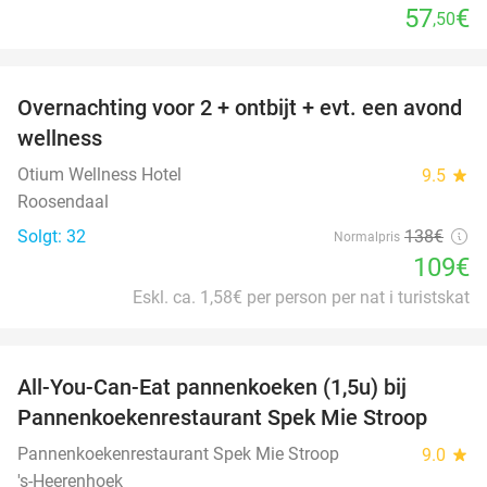
57
€
,50
favorite_border
Overnachting voor 2 + ontbijt + evt. een avond
21%
wellness
Otium Wellness Hotel
9.5
star
Roosendaal
Solgt: 32
138€
Normalpris
109€
Eskl. ca. 1,58€ per person per nat i turistskat
favorite_border
All-You-Can-Eat pannenkoeken (1,5u) bij
57%
Pannenkoekenrestaurant Spek Mie Stroop
Pannenkoekenrestaurant Spek Mie Stroop
9.0
star
's-Heerenhoek