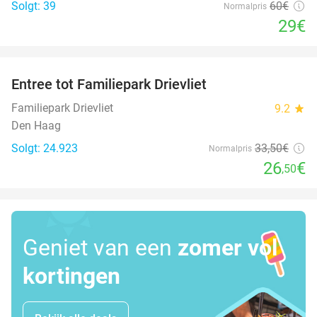
Solgt: 39
60€
Normalpris
29€
favorite_border
Entree tot Familiepark Drievliet
21%
Familiepark Drievliet
9.2
star
Den Haag
Solgt: 24.923
33
,50
€
Normalpris
26
€
,50
Geniet van een
zomer vol
kortingen