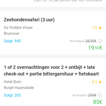
Eskl. ca. 3€ per person per nat i turistskat
favorite_border
Zeehondensafari (3 uur)
32%
De Vrolijke Visser
7.8
star
Bruinisse
Solgt: 945
28
,50
€
Normalpris
19
€
,50
favorite_border
1 of 2 overnachtingen voor 2 + ontbijt + late
59%
check-out + portie bittergarnituur + fietskaart
Hotel Bom
9.5
star
Burgh-Haamstede
Solgt: 265
206€
Normalpris
85€