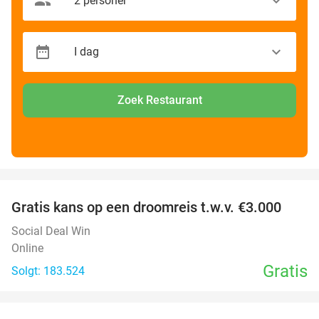
Zoek Restaurant
favorite_border
Gratis kans op een droomreis t.w.v. €3.000
Social Deal Win
Online
Gratis
Solgt: 183.524
favorite_border