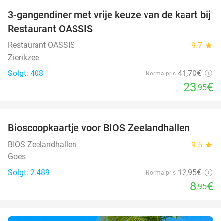
3-gangendiner met vrije keuze van de kaart bij
43%
Restaurant OASSIS
Restaurant OASSIS
9.7
star
Zierikzee
Solgt: 408
41
,70
€
Normalpris
23
€
,95
favorite_border
Bioscoopkaartje voor BIOS Zeelandhallen
31%
BIOS Zeelandhallen
9.5
star
Goes
Solgt: 2.489
12
,95
€
Normalpris
8
€
,95