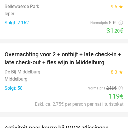
Bellewaerde Park
9.6
star
Ieper
Solgt: 2.162
50€
Normalpris
31
€
,20
favorite_border
Overnachting voor 2 + ontbijt + late check-in +
52%
late check-out + fles wijn in Middelburg
De Bij Middelburg
8.3
star
Middelburg
Solgt: 58
246€
Normalpris
119€
Eskl. ca. 2,75€ per person per nat i turistskat
favorite_border
Activiteit naar keuze bij DOCK Vlissingen