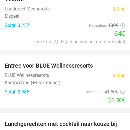
Landgoed Mennorode
9.3
star
Elspeet
Solgt: 3.257
130€
Normalpris
64€
Eskl. ca. 2,50€ per person per nat i turistskat
favorite_border
Entree voor BLUE Wellnessresorts
48%
BLUE Wellnessresorts
8.8
star
Kamperland (+4 lokationer)
Solgt: 2.585
41
,50
€
Normalpris
21
€
,50
favorite_border
Lunchgerechten met cocktail naar keuze bij
41%