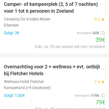
Camper- of kampeerplek (2, 5 of 7 nachten)
35%
voor 1 tot 6 personen in Zeeland
Camping De Vrolijke Molen
9.3
star
Ellemeet
Solgt: 36
60€
Normalpris
39€
Eskl. ca. 2€ per person per nat i turistskat
favorite_border
Overnachting voor 2 + wellness + evt. ontbijt
55%
bij Fletcher Hotels
Wellness-Hotel Fletcher
7.4
star
Kamperland (+9 lokationer)
Solgt: 1.004
175€
Normalpris
79€