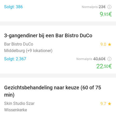
Solgt: 386
23€
Normalpris
9
€
,95
favorite_border
3-gangendiner bij een Bar Bistro DuCo
45%
Bar Bistro DuCo
9.0
star
Middelburg (+9 lokationer)
Solgt: 2.367
40
,60
€
Normalpris
22
€
,50
favorite_border
Gezichtsbehandeling naar keuze (60 of 75
52%
min)
Skin Studio Szar
9.7
star
Wissenkerke