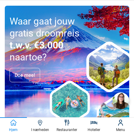
Waar gaat jouw
gratis droomreis
t.w.v. €3.000
naartoe?
Doe mee!
Hjem
I nærheden
Restauranter
Hoteller
Menu