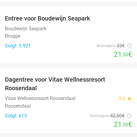
favorite_border
Entree voor Boudewijn Seapark
35%
Boudewijn Seapark
Brugge
Solgt: 3.921
33€
Normalpris
21
€
,50
favorite_border
Dagentree voor Vitae Wellnessresort
49%
Roosendaal
Vitae Wellnessresort Roosendaal
9.6
star
Roosendaal
Solgt: 613
42
,50
€
Normalpris
21
€
,50