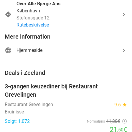
Over Alle Bjerge Aps
København
Stefansgade 12
Rutebeskrivelse
Mere information
Hjemmeside
favorite_border
Deals i Zeeland
3-gangen keuzediner bij Restaurant
48%
Grevelingen
Restaurant Grevelingen
9.6
star
Bruinisse
Solgt: 1.072
41
,20
€
Normalpris
21
€
,50