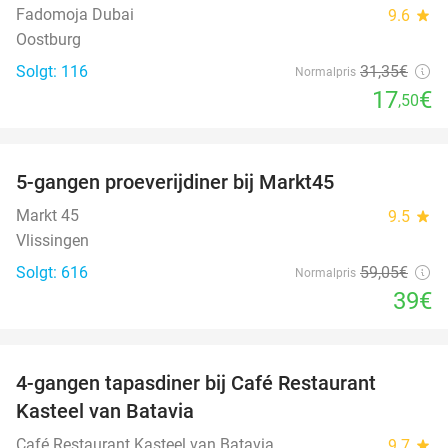
Fadomoja Dubai
9.6
star
Oostburg
Solgt: 116
31
,35
€
Normalpris
17
€
,50
favorite_border
5-gangen proeverijdiner bij Markt45
34%
Markt 45
9.5
star
Vlissingen
Solgt: 616
59
,05
€
Normalpris
39€
favorite_border
4-gangen tapasdiner bij Café Restaurant
32%
Kasteel van Batavia
Café Restaurant Kasteel van Batavia
9.7
star