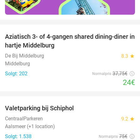
favorite_border
Aziatisch 3- of 4-gangen shared dining-diner in
36%
hartje Middelburg
De Bij Middelburg
8.3
star
Middelburg
Solgt: 202
37
,75
€
Normalpris
24€
favorite_border
Valetparking bij Schiphol
23%
CentraalParkeren
9.2
star
Aalsmeer (+1 location)
Solgt: 1.538
75€
Normalpris