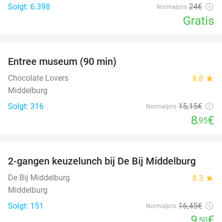
Solgt: 6.398
24€
Normalpris
Gratis
favorite_border
Entree museum (90 min)
41%
Chocolate Lovers
8.8
star
Middelburg
Solgt: 316
15
,15
€
Normalpris
8
€
,95
favorite_border
2-gangen keuzelunch bij De Bij Middelburg
42%
De Bij Middelburg
8.3
star
Middelburg
Solgt: 151
16
,45
€
Normalpris
9
€
,50