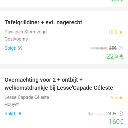
favorite_border
Tafelgrilldiner + evt. nagerecht
36%
Paviljoen Stormvogel
10.0
star
Oostvoorne
Solgt: 69
35€
Normalpris
22
€
,50
favorite_border
Overnachting voor 2 + ontbijt +
33%
welkomstdrankje bij Lesse'Capade Céleste
Lesse´Capade Céleste
9.5
star
Houyet
Solgt: 96
240€
Normalpris
160€