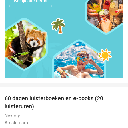
Bekijk alle deals
favorite_border
100%
60 dagen luisterboeken en e-books (20
luisteruren)
Nextory
Amsterdam