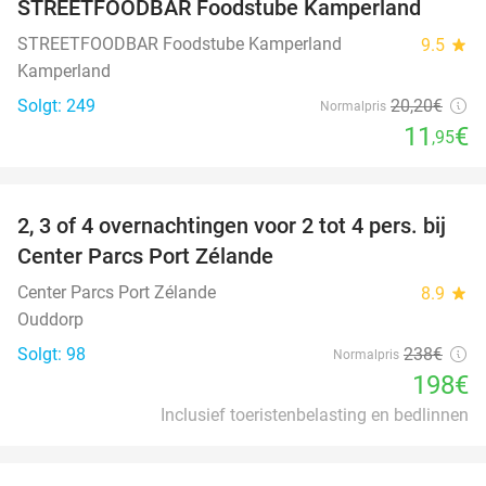
STREETFOODBAR Foodstube Kamperland
STREETFOODBAR Foodstube Kamperland
9.5
star
Kamperland
Solgt: 249
20
,20
€
Normalpris
11
€
,95
favorite_border
2, 3 of 4 overnachtingen voor 2 tot 4 pers. bij
17%
Center Parcs Port Zélande
Center Parcs Port Zélande
8.9
star
Ouddorp
Solgt: 98
238€
Normalpris
198€
Inclusief toeristenbelasting en bedlinnen
favorite_border