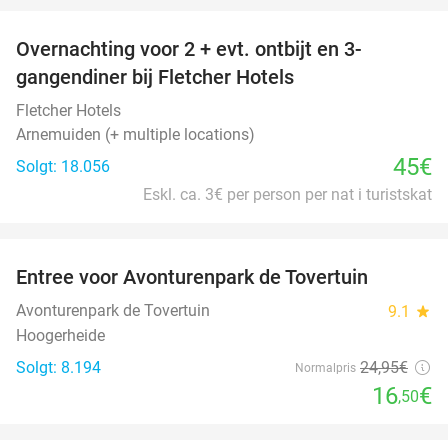
Overnachting voor 2 + evt. ontbijt en 3-
gangendiner bij Fletcher Hotels
Fletcher Hotels
Arnemuiden (+ multiple locations)
45€
Solgt: 18.056
Eskl. ca. 3€ per person per nat i turistskat
favorite_border
Entree voor Avonturenpark de Tovertuin
34%
Avonturenpark de Tovertuin
9.1
star
Hoogerheide
Solgt: 8.194
24
,95
€
Normalpris
16
€
,50
favorite_border