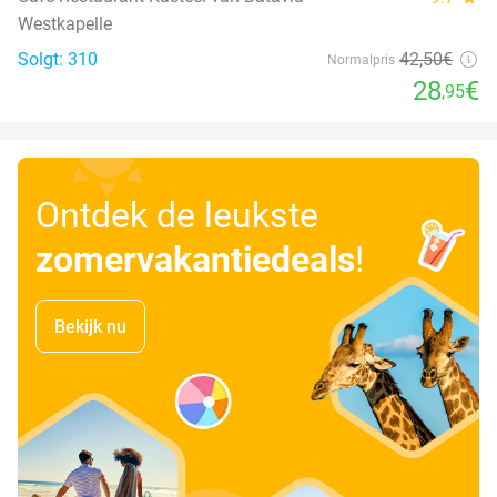
Westkapelle
Solgt: 310
42
,50
€
Normalpris
28
€
,95
Ontdek de leukste
zomervakantiedeals
!
Bekijk nu