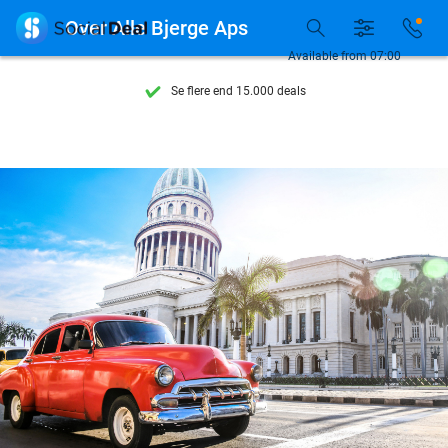

Over Alle Bjerge Aps
Available from 07:00
Se flere end 15.000 deals
Tilgængelig 7 dage om ugen
10+ millioner medlemmer
9,4
baseret på
205.983 anmeldelser
Se flere end 15.000 deals
Tilgængelig 7 dage om ugen
10+ millioner medlemmer