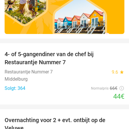
favorite_border
4- of 5-gangendiner van de chef bij
33%
Restaurantje Nummer 7
Restaurantje Nummer 7
9.6
star
Middelburg
Solgt: 364
66€
Normalpris
44€
favorite_border
Overnachting voor 2 + evt. ontbijt op de
51%
Veluwe