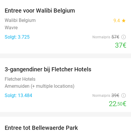
Entree voor Walibi Belgium
35%
Walibi Belgium
9.4
star
Wavre
Solgt: 3.725
57€
Normalpris
37€
favorite_border
3-gangendiner bij Fletcher Hotels
42%
Fletcher Hotels
Arnemuiden (+ multiple locations)
Solgt: 13.484
39€
Normalpris
22
€
,50
favorite_border
Entree tot Bellewaerde Park
38%