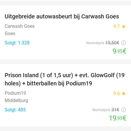
favorite_border
Uitgebreide autowasbeurt bij Carwash Goes
36%
Carwash Goes
9.7
star
Goes
Solgt: 1.328
15
,50
€
Normalpris
9
€
,95
favorite_border
Prison Island (1 of 1,5 uur) + evt. GlowGolf (19
36%
holes) + bitterballen bij Podium19
Podium19
9.6
star
Middelburg
Solgt: 485
31€
Normalpris
19
€
,95
favorite_border