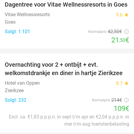
Dagentree voor Vitae Wellnessresorts in Goes
49%
Vitae Wellnessresorts
9.6
star
Goes
Solgt: 1.101
42
,50
€
Normalpris
21
€
,50
favorite_border
Overnachting voor 2 + ontbijt + evt.
49%
welkomstdrankje en diner in hartje Zierikzee
Hotel van Oppen
8.7
star
Zierikzee
Solgt: 232
214€
Normalpris
109€
Excl. ca. €1,83 p.p.p.n. in sept t/m apr en €2,04 p.p.p.n. in
mei t/m aug toeristenbelasting
favorite_border