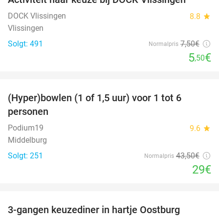
27%
DOCK Vlissingen
8.8
star
Vlissingen
Solgt: 491
7
,50
€
Normalpris
5
€
,50
favorite_border
(Hyper)bowlen (1 of 1,5 uur) voor 1 tot 6
33%
personen
Podium19
9.6
star
Middelburg
Solgt: 251
43
,50
€
Normalpris
29€
favorite_border
3-gangen keuzediner in hartje Oostburg
44%