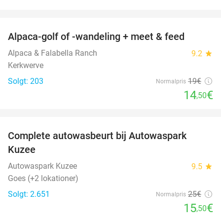
favorite_border
Alpaca-golf of -wandeling + meet & feed
24%
Alpaca & Falabella Ranch
9.2
star
Kerkwerve
Solgt: 203
19€
Normalpris
14
€
,50
favorite_border
Complete autowasbeurt bij Autowaspark
38%
Kuzee
Autowaspark Kuzee
9.5
star
Goes (+2 lokationer)
Solgt: 2.651
25€
Normalpris
15
€
,50