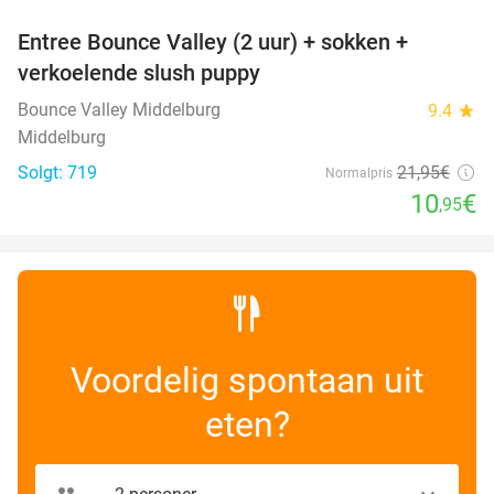
Entree Bounce Valley (2 uur) + sokken +
50%
verkoelende slush puppy
Bounce Valley Middelburg
9.4
star
Middelburg
Solgt: 719
21
,95
€
Normalpris
10
€
,95
Voordelig spontaan uit
eten?