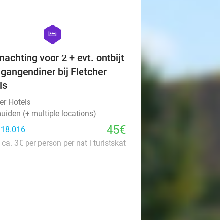
favorite_border
hexagon
hotel
nachting voor 2 + evt. ontbijt
-gangendiner bij Fletcher
ls
er Hotels
uiden (+ multiple locations)
45€
: 18.016
 ca. 3€ per person per nat i turistskat