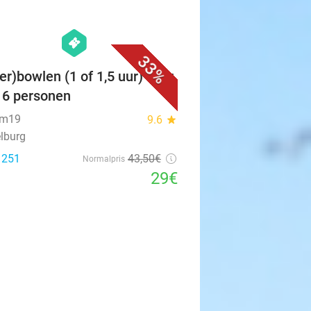
favorite_border
hexagon
events
33%
er)bowlen (1 of 1,5 uur) voor
t 6 personen
um19
9.6
star
lburg
: 251
43
,50
€
Normalpris
29€