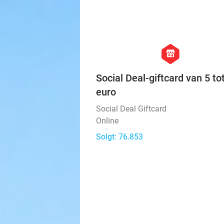
hexagon
store
Social Deal-giftcard van 5 to
euro
Social Deal Giftcard
Online
Solgt: 76.853