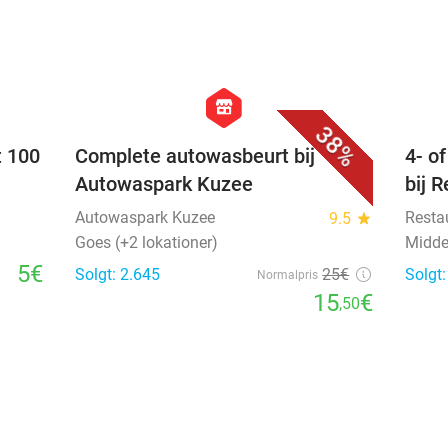
favorite_border
favorite_border
hexagon
store
38%
t 100
Complete autowasbeurt bij
4- o
Autowaspark Kuzee
bij 
Autowaspark Kuzee
Resta
9.5
star
Goes (+2 lokationer)
Midde
5€
Solgt: 2.645
25€
Solgt
Normalpris
15
€
,50