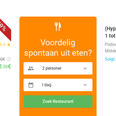
favorite_border
9%
(Hyp
1 to
Voordelig
Podi
9.6
star
spontaan uit eten?
Midde
50
€
Solgt
1
€
,50
2 personer
I dag
Zoek Restaurant