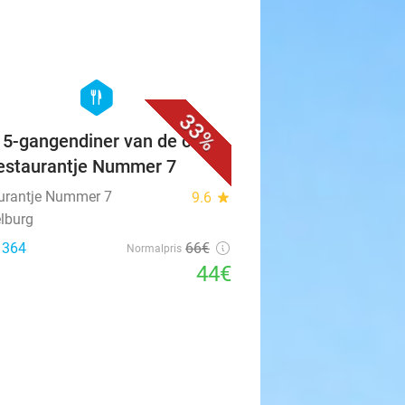
favorite_border
hexagon
food
33%
f 5-gangendiner van de chef
Restaurantje Nummer 7
urantje Nummer 7
9.6
star
lburg
: 364
66€
Normalpris
44€