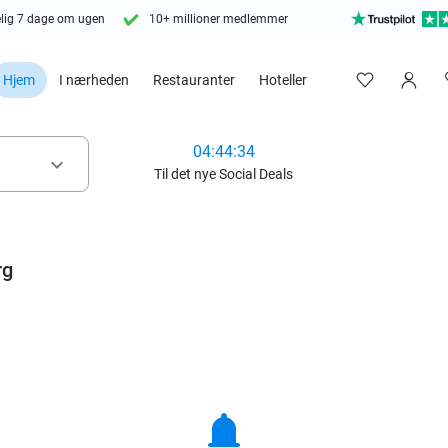
lig 7 dage om ugen
10+ millioner medlemmer
Hjem
I nærheden
Restauranter
Hoteller
04:44:32
keyboard_arrow_down
Til det nye Social Deals
rg
notifications