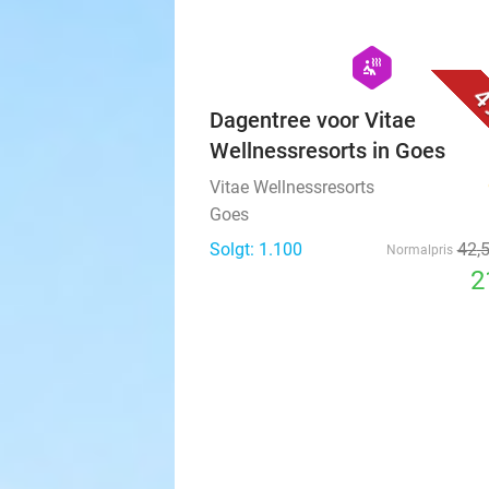
hexagon
wellness
4
Dagentree voor Vitae
Wellnessresorts in Goes
Vitae Wellnessresorts
Goes
Solgt: 1.100
42
,
Normalpris
2