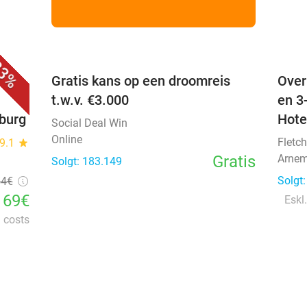
favorite_border
favorite_border
3%
 +
Gratis kans op een droomreis
Over
t.w.v. €3.000
en 3
nburg
Hote
Social Deal Win
Online
Fletch
9.1
star
Gratis
Arnem
Solgt: 183.149
Solgt
54€
169€
Eskl.
l costs