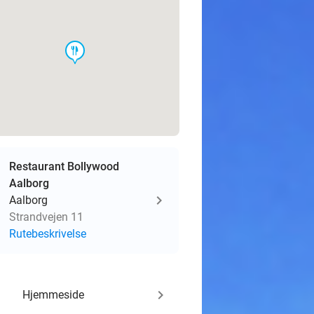
food
Restaurant Bollywood
Aalborg
Aalborg
Strandvejen 11
Rutebeskrivelse
keyboard_arrow_right
Hjemmeside