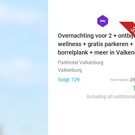
hexagon
hotel
3
Overnachting voor 2 + ontbijt
wellness + gratis parkeren +
borrelplank + meer in Valke
Parkhotel Valkenburg
Valkenburg
Solgt: 129
2
Normalpris
Including all additiona