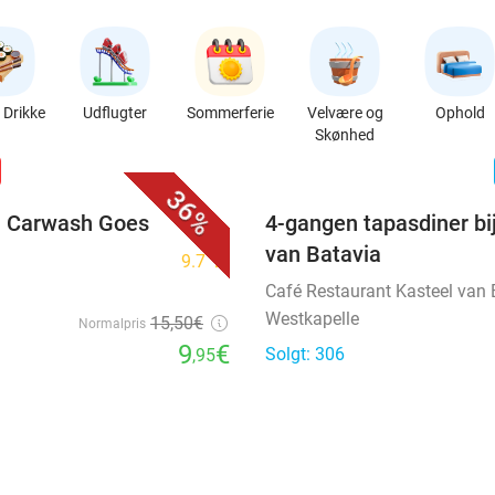
Drikke
Udflugter
Sommerferie
Velvære og
Ophold
Skønhed
favorite_border
n
36%
ij Carwash Goes
4-gangen tapasdiner bi
van Batavia
9.7
star
Café Restaurant Kasteel van 
Westkapelle
15
,50
€
Normalpris
9
€
Solgt: 306
,95