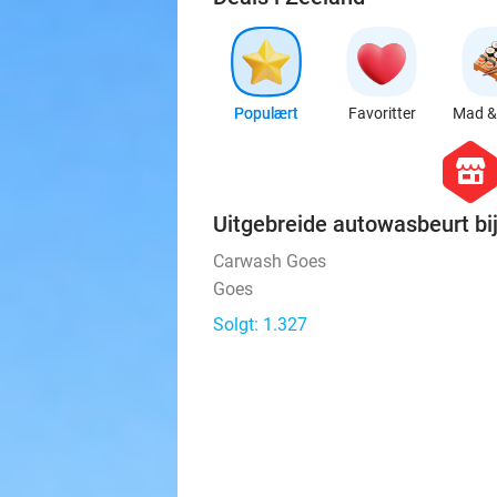
Deals i Zeeland
Populært
Favoritter
Mad & 
hexago
store
Uitgebreide autowasbeurt b
Carwash Goes
Goes
Solgt: 1.327