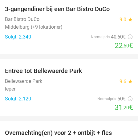
3-gangendiner bij een Bar Bistro DuCo
45%
Bar Bistro DuCo
9.0
star
Middelburg (+9 lokationer)
Solgt: 2.340
40
,60
€
Normalpris
22
€
,50
favorite_border
Entree tot Bellewaerde Park
38%
Bellewaerde Park
9.6
star
Ieper
Solgt: 2.120
50€
Normalpris
31
€
,20
favorite_border
Overnachting(en) voor 2 + ontbijt + fles
42%