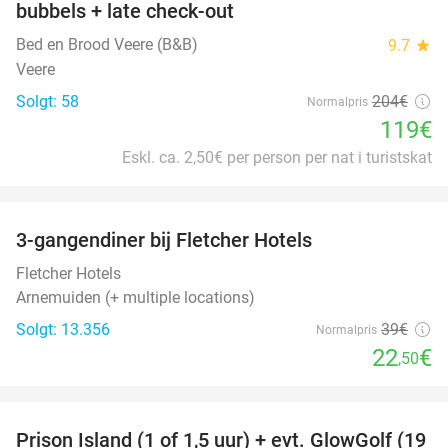
bubbels + late check-out
Bed en Brood Veere (B&B)
9.7
star
Veere
Solgt: 58
204€
Normalpris
119€
Eskl. ca. 2,50€ per person per nat i turistskat
favorite_border
3-gangendiner bij Fletcher Hotels
42%
Fletcher Hotels
Arnemuiden (+ multiple locations)
Solgt: 13.356
39€
Normalpris
22
€
,50
favorite_border
Prison Island (1 of 1,5 uur) + evt. GlowGolf (19
36%