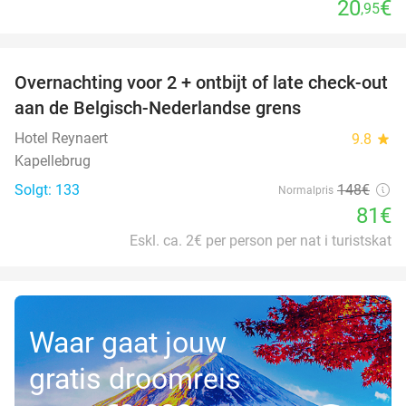
20
€
,95
favorite_border
Overnachting voor 2 + ontbijt of late check-out
45%
aan de Belgisch-Nederlandse grens
Hotel Reynaert
9.8
star
Kapellebrug
Solgt: 133
148€
Normalpris
81€
Eskl. ca. 2€ per person per nat i turistskat
Waar gaat jouw
gratis droomreis