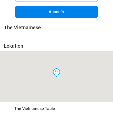
Abonnér
The Vietnamese
Lokation
food
The Vietnamese Table