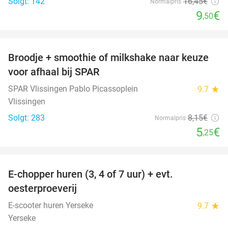
Solgt: 142
16
,45
€
Normalpris
9
€
,50
favorite_border
Broodje + smoothie of milkshake naar keuze
36%
voor afhaal bij SPAR
SPAR Vlissingen Pablo Picassoplein
9.7
star
Vlissingen
Solgt: 283
8
,15
€
Normalpris
5
€
,25
favorite_border
E-chopper huren (3, 4 of 7 uur) + evt.
39%
oesterproeverij
E-scooter huren Yerseke
9.7
star
Yerseke