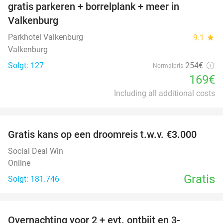
gratis parkeren + borrelplank + meer in
Valkenburg
Parkhotel Valkenburg
9.1
star
Valkenburg
Solgt: 127
254€
Normalpris
169€
Including all additional costs
favorite_border
Gratis kans op een droomreis t.w.v. €3.000
Social Deal Win
Online
Gratis
Solgt: 181.746
favorite_border
Overnachting voor 2 + evt. ontbijt en 3-