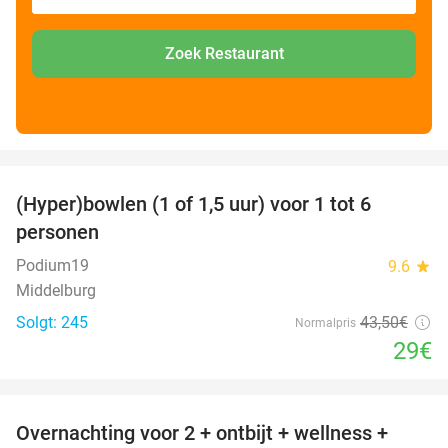
Zoek Restaurant
favorite_border
(Hyper)bowlen (1 of 1,5 uur) voor 1 tot 6
33%
personen
Podium19
9.6
star
Middelburg
Solgt: 245
43
,50
€
Normalpris
29€
favorite_border
Overnachting voor 2 + ontbijt + wellness +
33%