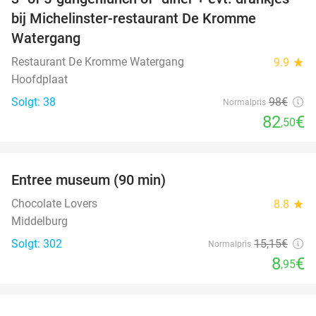
16%
bij Michelinster-restaurant De Kromme
Watergang
Restaurant De Kromme Watergang
9.9
star
Hoofdplaat
Solgt: 38
98€
Normalpris
82
€
,50
favorite_border
Entree museum (90 min)
41%
Chocolate Lovers
8.8
star
Middelburg
Solgt: 302
15
,15
€
Normalpris
8
€
,95
favorite_border