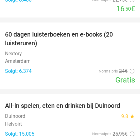
16
€
,50
favorite_border
100%
60 dagen luisterboeken en e-books (20
luisteruren)
Nextory
Amsterdam
Solgt: 6.374
24€
Normalpris
Gratis
favorite_border
All-in spelen, eten en drinken bij Duinoord
19%
Duinoord
9.8
star
Helvoirt
Solgt: 15.005
25
,95
€
Normalpris