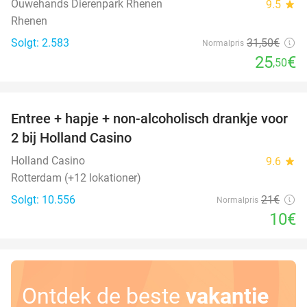
Ouwehands Dierenpark Rhenen
9.5
star
Rhenen
Solgt: 2.583
31
,50
€
Normalpris
25
€
,50
favorite_border
Entree + hapje + non-alcoholisch drankje voor
52%
2 bij Holland Casino
Holland Casino
9.6
star
Rotterdam (+12 lokationer)
Solgt: 10.556
21€
Normalpris
10€
Ontdek de beste
vakantie