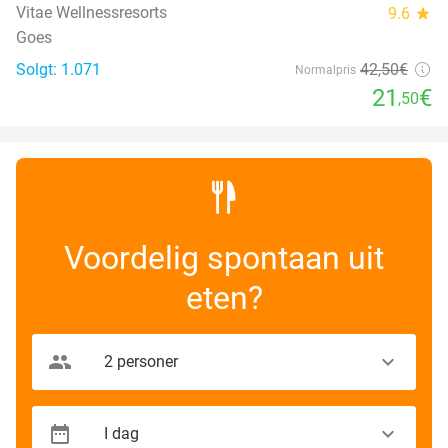
Vitae Wellnessresorts
9.6
star
Goes
Solgt: 1.071
42
,50
€
Normalpris
21
€
,50
Voordelig spontaan uit
eten?