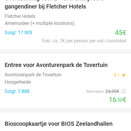
gangendiner bij Fletcher Hotels
Fletcher Hotels
Arnemuiden (+ multiple locations)
45€
Solgt: 17.905
Eskl. ca. 3€ per person per nat i turistskat
favorite_border
Entree voor Avonturenpark de Tovertuin
34%
Avonturenpark de Tovertuin
9.1
star
Hoogerheide
Solgt: 7.888
24
,95
€
Normalpris
16
€
,50
favorite_border
Bioscoopkaartje voor BIOS Zeelandhallen
31%