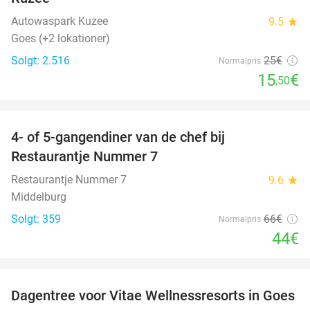
Autowaspark Kuzee
9.5
star
Goes (+2 lokationer)
Solgt: 2.516
25€
Normalpris
15
€
,50
favorite_border
4- of 5-gangendiner van de chef bij
33%
Restaurantje Nummer 7
Restaurantje Nummer 7
9.6
star
Middelburg
Solgt: 359
66€
Normalpris
44€
favorite_border
Dagentree voor Vitae Wellnessresorts in Goes
49%