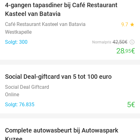
4-gangen tapasdiner bij Café Restaurant
32%
Kasteel van Batavia
Café Restaurant Kasteel van Batavia
9.7
star
Westkapelle
Solgt: 300
42
,50
€
Normalpris
28
€
,95
favorite_border
Social Deal-giftcard van 5 tot 100 euro
Social Deal Giftcard
Online
5€
Solgt: 76.835
favorite_border
Complete autowasbeurt bij Autowaspark
38%
Kuzee