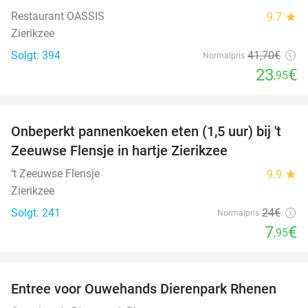
Restaurant OASSIS
9.7
star
Zierikzee
Solgt: 394
41
,70
€
Normalpris
23
€
,95
favorite_border
Onbeperkt pannenkoeken eten (1,5 uur) bij 't
67%
Zeeuwse Flensje in hartje Zierikzee
‘t Zeeuwse Flensje
9.9
star
Zierikzee
Solgt: 241
24€
Normalpris
7
€
,95
favorite_border
Entree voor Ouwehands Dierenpark Rhenen
19%