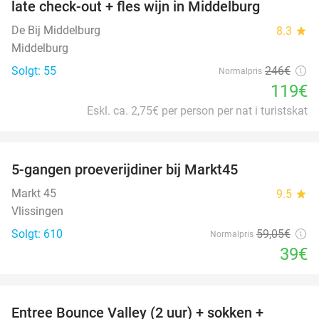
late check-out + fles wijn in Middelburg
De Bij Middelburg
8.3
star
Middelburg
Solgt: 55
246€
Normalpris
119€
Eskl. ca. 2,75€ per person per nat i turistskat
favorite_border
5-gangen proeverijdiner bij Markt45
34%
Markt 45
9.5
star
Vlissingen
Solgt: 610
59
,05
€
Normalpris
39€
favorite_border
Entree Bounce Valley (2 uur) + sokken +
50%