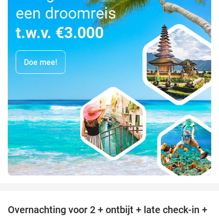
een droomreis
t.w.v. €3.000
Doe mee!
favorite_border
Overnachting voor 2 + ontbijt + late check-in +
52%