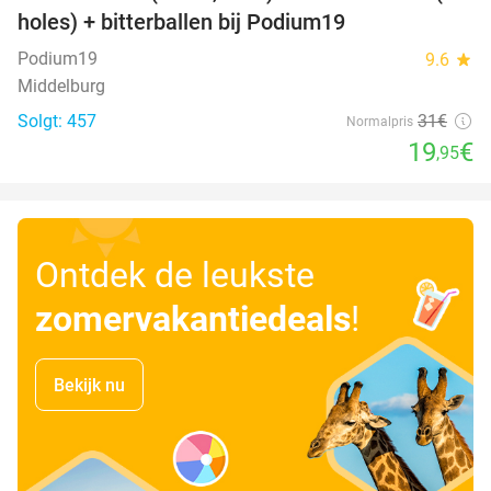
holes) + bitterballen bij Podium19
Podium19
9.6
star
Middelburg
Solgt: 457
31€
Normalpris
19
€
,95
Ontdek de leukste
zomervakantiedeals
!
Bekijk nu