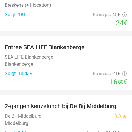
Breskens (+1 location)
Solgt: 181
40€
Normalpris
24€
favorite_border
Entree SEA LIFE Blankenberge
20%
SEA LIFE Blankenberge
Blankenberge
Solgt: 10.439
21€
Normalpris
16
€
,80
favorite_border
2-gangen keuzelunch bij De Bij Middelburg
42%
De Bij Middelburg
8.3
star
Middelburg