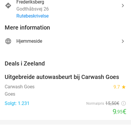
Frederiksberg
Godthåbsvej 26
Rutebeskrivelse
Mere information
Hjemmeside
favorite_border
Deals i Zeeland
Uitgebreide autowasbeurt bij Carwash Goes
36%
Carwash Goes
9.7
star
Goes
Solgt: 1.231
15
,50
€
Normalpris
9
€
,95
favorite_border