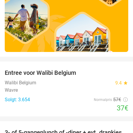
favorite_border
Entree voor Walibi Belgium
35%
Walibi Belgium
9.4
star
Wavre
Solgt: 3.654
57€
Normalpris
37€
favorite_border
3- of 5-gangenlunch of -diner + evt. drankjes