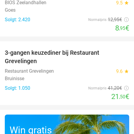
BIOS Zeelandhallen
9.5
star
Goes
Solgt: 2.420
12
,95
€
Normalpris
8
€
,95
favorite_border
3-gangen keuzediner bij Restaurant
48%
Grevelingen
Restaurant Grevelingen
9.6
star
Bruinisse
Solgt: 1.050
41
,20
€
Normalpris
21
€
,50
Win gratis