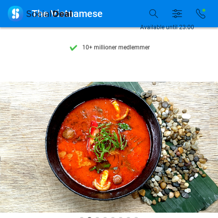
Se flere end 15.000 deals

The Vietnamese
Tilgængelig 7 dage om ugen
Available until 23:00
10+ millioner medlemmer
9,4
baseret på
205.791 anmeldelser
Se flere end 15.000 deals
Tilgængelig 7 dage om ugen
10+ millioner medlemmer