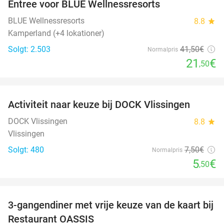
Entree voor BLUE Wellnessresorts
48%
BLUE Wellnessresorts
8.8
star
Kamperland (+4 lokationer)
Solgt: 2.503
41
,50
€
Normalpris
21
€
,50
favorite_border
Activiteit naar keuze bij DOCK Vlissingen
27%
DOCK Vlissingen
8.8
star
Vlissingen
Solgt: 480
7
,50
€
Normalpris
5
€
,50
favorite_border
3-gangendiner met vrije keuze van de kaart bij
43%
Restaurant OASSIS