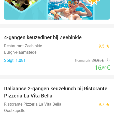
favorite_border
4-gangen keuzediner bij Zeebinkie
45%
Restaurant Zeebinkie
9.5
star
Burgh-Haamstede
Solgt: 1.081
29
,95
€
Normalpris
16
€
,50
favorite_border
Italiaanse 2-gangen keuzelunch bij Ristorante
41%
Pizzeria La Vita Bella
Ristorante Pizzeria La Vita Bella
9.7
star
Oostkapelle