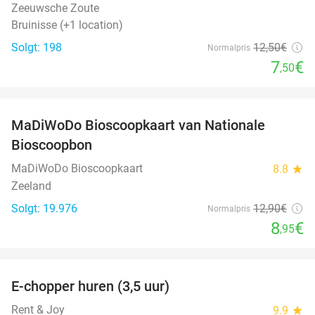
Zeeuwsche Zoute
Bruinisse (+1 location)
Solgt: 198
12
,50
€
Normalpris
7
€
,50
favorite_border
MaDiWoDo Bioscoopkaart van Nationale
31%
Bioscoopbon
MaDiWoDo Bioscoopkaart
8.8
star
Zeeland
Solgt: 19.976
12
,90
€
Normalpris
8
€
,95
favorite_border
E-chopper huren (3,5 uur)
40%
Rent & Joy
9.9
star