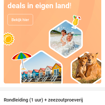
deals in eigen land
!
Bekijk hier
favorite_border
Rondleiding (1 uur) + zeezoutproeverij
40%