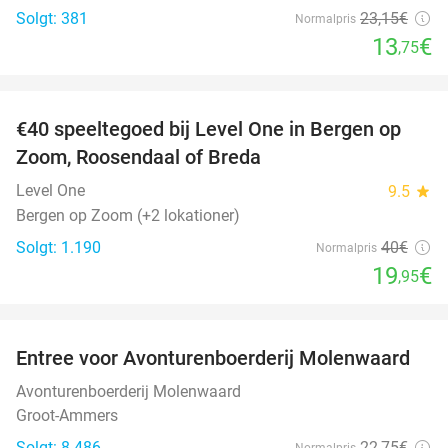
Solgt: 381
23
,15
€
Normalpris
13
€
,75
favorite_border
€40 speeltegoed bij Level One in Bergen op
50%
Zoom, Roosendaal of Breda
Level One
9.5
star
Bergen op Zoom (+2 lokationer)
Solgt: 1.190
40€
Normalpris
19
€
,95
favorite_border
Entree voor Avonturenboerderij Molenwaard
27%
Avonturenboerderij Molenwaard
Groot-Ammers
Solgt: 8.486
22
,75
€
Normalpris