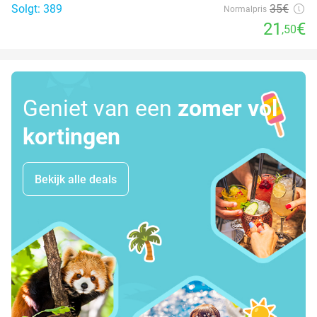
Solgt: 389
35€
Normalpris
21
€
,50
Geniet van een
zomer vol
kortingen
Bekijk alle deals