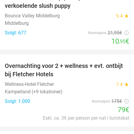
verkoelende slush puppy
Bounce Valley Middelburg
9.4
star
Middelburg
Solgt: 677
21
,95
€
Normalpris
10
€
,95
favorite_border
Overnachting voor 2 + wellness + evt. ontbijt
55%
bij Fletcher Hotels
Wellness-Hotel Fletcher
7.4
star
Kamperland (+9 lokationer)
Solgt: 1.000
175€
Normalpris
79€
Eskl. ca. 3€ per person per nat i turistskat
favorite_border