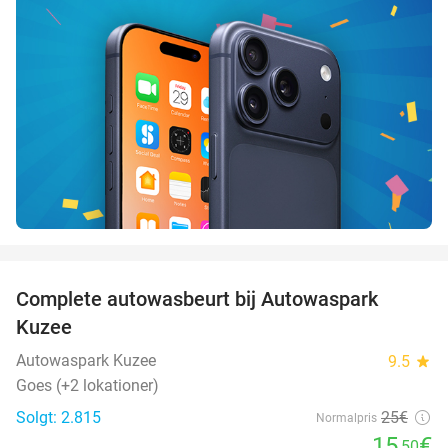
favorite_border
Complete autowasbeurt bij Autowaspark
38%
Kuzee
Autowaspark Kuzee
9.5
star
Goes (+2 lokationer)
Solgt: 2.815
25€
Normalpris
15
€
,50