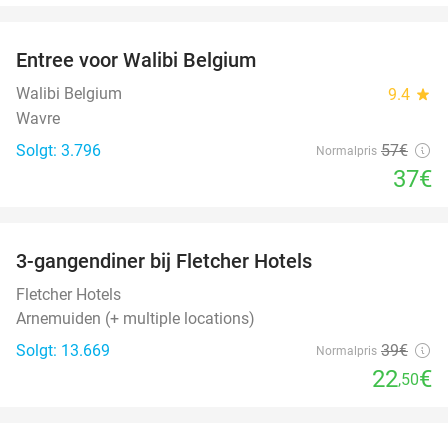
favorite_border
Entree voor Walibi Belgium
35%
Walibi Belgium
9.4
star
Wavre
Solgt: 3.796
57€
Normalpris
37€
favorite_border
3-gangendiner bij Fletcher Hotels
42%
Fletcher Hotels
Arnemuiden (+ multiple locations)
Solgt: 13.669
39€
Normalpris
22
€
,50
favorite_border