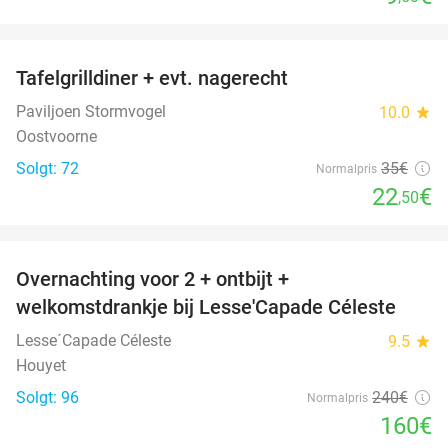
favorite_border
Tafelgrilldiner + evt. nagerecht
36%
Paviljoen Stormvogel
10.0
star
Oostvoorne
Solgt: 72
35€
Normalpris
22
€
,50
favorite_border
Overnachting voor 2 + ontbijt +
33%
welkomstdrankje bij Lesse'Capade Céleste
Lesse´Capade Céleste
9.5
star
Houyet
Solgt: 96
240€
Normalpris
160€