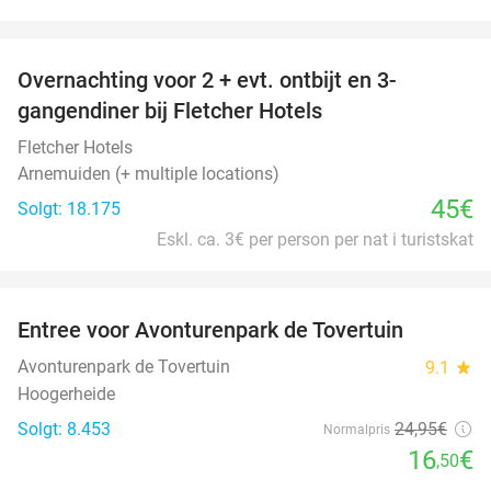
favorite_border
Overnachting voor 2 + evt. ontbijt en 3-
gangendiner bij Fletcher Hotels
Fletcher Hotels
Arnemuiden (+ multiple locations)
45€
Solgt: 18.175
Eskl. ca. 3€ per person per nat i turistskat
favorite_border
Entree voor Avonturenpark de Tovertuin
34%
Avonturenpark de Tovertuin
9.1
star
Hoogerheide
Solgt: 8.453
24
,95
€
Normalpris
16
€
,50