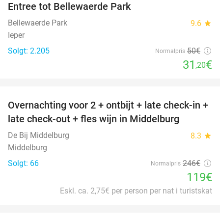
Entree tot Bellewaerde Park
38%
Bellewaerde Park
9.6
star
Ieper
Solgt: 2.205
50€
Normalpris
31
€
,20
favorite_border
Overnachting voor 2 + ontbijt + late check-in +
52%
late check-out + fles wijn in Middelburg
De Bij Middelburg
8.3
star
Middelburg
Solgt: 66
246€
Normalpris
119€
Eskl. ca. 2,75€ per person per nat i turistskat
favorite_border