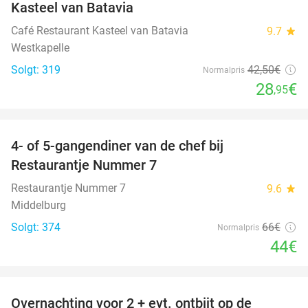
Kasteel van Batavia
Café Restaurant Kasteel van Batavia
9.7
star
Westkapelle
Solgt: 319
42
,50
€
Normalpris
28
€
,95
favorite_border
4- of 5-gangendiner van de chef bij
33%
Restaurantje Nummer 7
Restaurantje Nummer 7
9.6
star
Middelburg
Solgt: 374
66€
Normalpris
44€
favorite_border
Overnachting voor 2 + evt. ontbijt op de