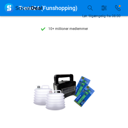
Se flere end 15.000 deals

Trend24 (Funshopping)
Tilgængelig 7 dage om ugen
Lør. tilgængelig fra 08:00
10+ millioner medlemmer
9,4
baseret på
206.108 anmeldelser
Se flere end 15.000 deals
Tilgængelig 7 dage om ugen
10+ millioner medlemmer