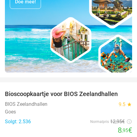
Doe mee!
favorite_border
Bioscoopkaartje voor BIOS Zeelandhallen
31%
BIOS Zeelandhallen
9.5
star
Goes
Solgt: 2.536
12
,95
€
Normalpris
8
€
,95