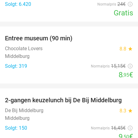
Solgt: 6.420
24€
Normalpris
Gratis
favorite_border
Entree museum (90 min)
41%
Chocolate Lovers
8.8
star
Middelburg
Solgt: 319
15
,15
€
Normalpris
8
€
,95
favorite_border
2-gangen keuzelunch bij De Bij Middelburg
42%
De Bij Middelburg
8.3
star
Middelburg
Solgt: 150
16
,45
€
Normalpris
9
€
,50