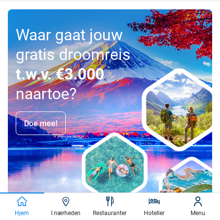
Waar gaat jouw
gratis droomreis
t.w.v. €3.000
naartoe?
Doe mee!
Hjem
I nærheden
Restauranter
Hoteller
Menu