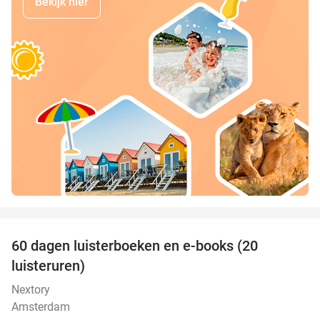
Bekijk hier
favorite_border
100%
60 dagen luisterboeken en e-books (20
luisteruren)
Nextory
Amsterdam