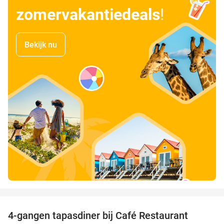
zomervakantiedeals
!
Bekijk nu
favorite_border
4-gangen tapasdiner bij Café Restaurant
32%