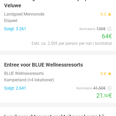
51%
Veluwe
Landgoed Mennorode
9.3
star
Elspeet
Solgt: 3.261
130€
Normalpris
64€
Eskl. ca. 2,50€ per person per nat i turistskat
favorite_border
Entree voor BLUE Wellnessresorts
48%
BLUE Wellnessresorts
8.8
star
Kamperland (+4 lokationer)
Solgt: 2.641
41
,50
€
Normalpris
21
€
,50
favorite_border