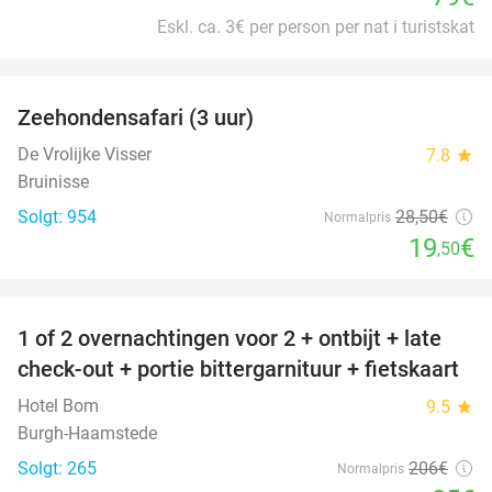
Eskl. ca. 3€ per person per nat i turistskat
favorite_border
Zeehondensafari (3 uur)
32%
De Vrolijke Visser
7.8
star
Bruinisse
Solgt: 954
28
,50
€
Normalpris
19
€
,50
favorite_border
1 of 2 overnachtingen voor 2 + ontbijt + late
59%
check-out + portie bittergarnituur + fietskaart
Hotel Bom
9.5
star
Burgh-Haamstede
Solgt: 265
206€
Normalpris