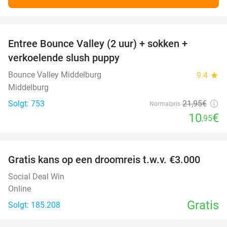
favorite_border
Entree Bounce Valley (2 uur) + sokken +
50%
verkoelende slush puppy
Bounce Valley Middelburg
9.4
star
Middelburg
Solgt: 753
21
,95
€
Normalpris
10
€
,95
favorite_border
Gratis kans op een droomreis t.w.v. €3.000
Social Deal Win
Online
Gratis
Solgt: 185.208
favorite_border