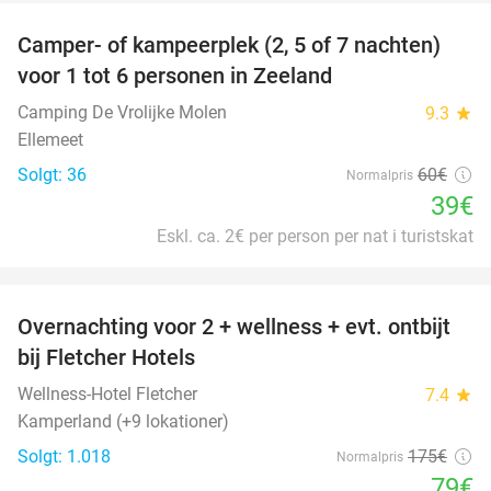
Camper- of kampeerplek (2, 5 of 7 nachten)
35%
voor 1 tot 6 personen in Zeeland
Camping De Vrolijke Molen
9.3
star
Ellemeet
Solgt: 36
60€
Normalpris
39€
Eskl. ca. 2€ per person per nat i turistskat
favorite_border
Overnachting voor 2 + wellness + evt. ontbijt
55%
bij Fletcher Hotels
Wellness-Hotel Fletcher
7.4
star
Kamperland (+9 lokationer)
Solgt: 1.018
175€
Normalpris
79€