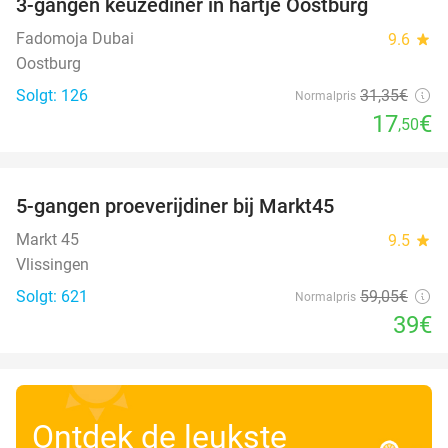
3-gangen keuzediner in hartje Oostburg
44%
Fadomoja Dubai
9.6
star
Oostburg
Solgt: 126
31
,35
€
Normalpris
17
€
,50
favorite_border
5-gangen proeverijdiner bij Markt45
34%
Markt 45
9.5
star
Vlissingen
Solgt: 621
59
,05
€
Normalpris
39€
Ontdek de leukste