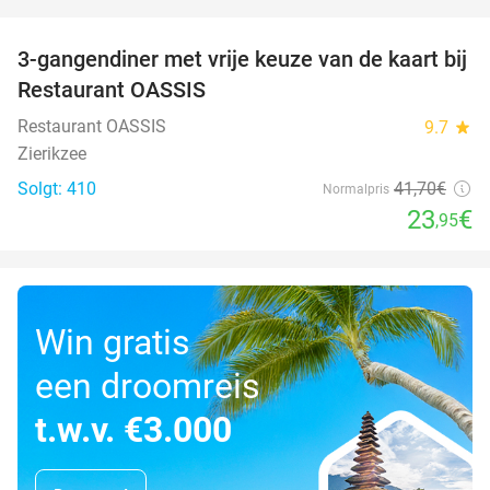
favorite_border
3-gangendiner met vrije keuze van de kaart bij
43%
Restaurant OASSIS
Restaurant OASSIS
9.7
star
Zierikzee
Solgt: 410
41
,70
€
Normalpris
23
€
,95
Win gratis
een droomreis
t.w.v. €3.000