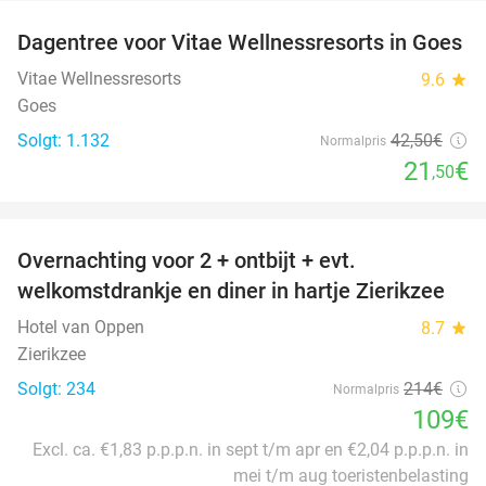
Dagentree voor Vitae Wellnessresorts in Goes
49%
Vitae Wellnessresorts
9.6
star
Goes
Solgt: 1.132
42
,50
€
Normalpris
21
€
,50
favorite_border
Overnachting voor 2 + ontbijt + evt.
49%
welkomstdrankje en diner in hartje Zierikzee
Hotel van Oppen
8.7
star
Zierikzee
Solgt: 234
214€
Normalpris
109€
Excl. ca. €1,83 p.p.p.n. in sept t/m apr en €2,04 p.p.p.n. in
mei t/m aug toeristenbelasting