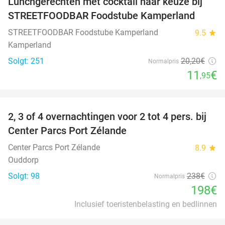
Lunchgerechten met cocktail naar keuze bij
41%
STREETFOODBAR Foodstube Kamperland
STREETFOODBAR Foodstube Kamperland
9.5
star
Kamperland
Solgt: 251
20
,20
€
Normalpris
11
€
,95
favorite_border
2, 3 of 4 overnachtingen voor 2 tot 4 pers. bij
17%
Center Parcs Port Zélande
Center Parcs Port Zélande
8.9
star
Ouddorp
Solgt: 98
238€
Normalpris
198€
Inclusief toeristenbelasting en bedlinnen
favorite_border