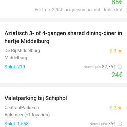
85€
Eskl. ca. 3,95€ per person per nat i turistskat
favorite_border
Aziatisch 3- of 4-gangen shared dining-diner in
36%
hartje Middelburg
De Bij Middelburg
8.3
star
Middelburg
Solgt: 210
37
,75
€
Normalpris
24€
favorite_border
Valetparking bij Schiphol
23%
CentraalParkeren
9.2
star
Aalsmeer (+1 location)
Solgt: 1.568
75€
Normalpris