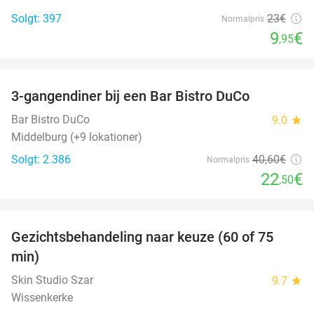
Solgt: 397
23€
Normalpris
9
€
,95
favorite_border
3-gangendiner bij een Bar Bistro DuCo
45%
Bar Bistro DuCo
9.0
star
Middelburg (+9 lokationer)
Solgt: 2.386
40
,60
€
Normalpris
22
€
,50
favorite_border
Gezichtsbehandeling naar keuze (60 of 75
52%
min)
Skin Studio Szar
9.7
star
Wissenkerke