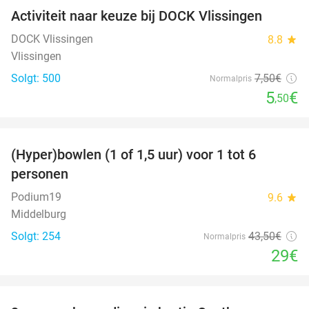
Activiteit naar keuze bij DOCK Vlissingen
27%
DOCK Vlissingen
8.8
star
Vlissingen
Solgt: 500
7
,50
€
Normalpris
5
€
,50
favorite_border
(Hyper)bowlen (1 of 1,5 uur) voor 1 tot 6
33%
personen
Podium19
9.6
star
Middelburg
Solgt: 254
43
,50
€
Normalpris
29€
favorite_border