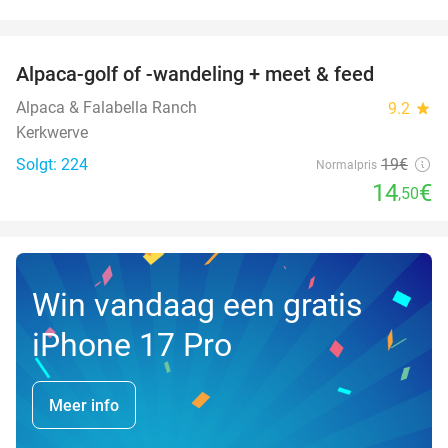
favorite_border
Alpaca-golf of -wandeling + meet & feed
24%
Alpaca & Falabella Ranch
9.2
star
Kerkwerve
Solgt: 224
19€
Normalpris
14
€
,50
Win vandaag een gratis
iPhone 17 Pro
Meer info