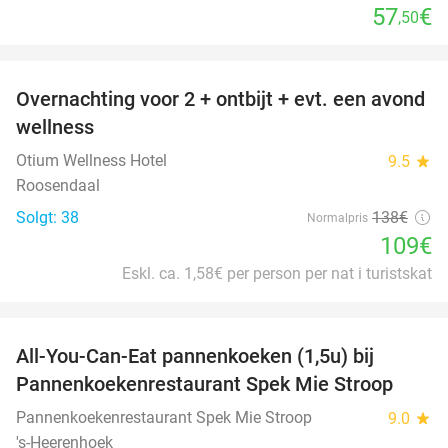
57
€
,50
favorite_border
Overnachting voor 2 + ontbijt + evt. een avond
21%
wellness
Otium Wellness Hotel
9.5
star
Roosendaal
Solgt: 38
138€
Normalpris
109€
Eskl. ca. 1,58€ per person per nat i turistskat
favorite_border
All-You-Can-Eat pannenkoeken (1,5u) bij
57%
Pannenkoekenrestaurant Spek Mie Stroop
Pannenkoekenrestaurant Spek Mie Stroop
9.0
star
's-Heerenhoek