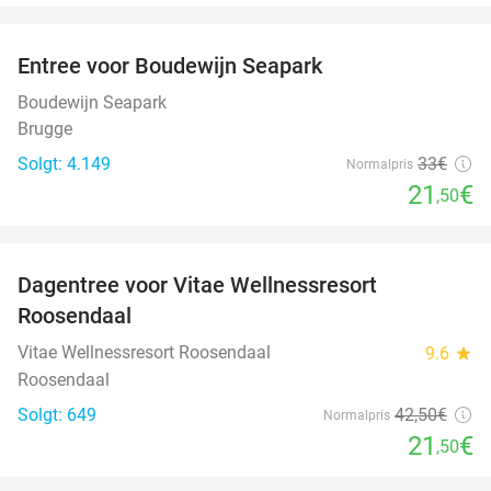
favorite_border
Entree voor Boudewijn Seapark
35%
Boudewijn Seapark
Brugge
Solgt: 4.149
33€
Normalpris
21
€
,50
favorite_border
Dagentree voor Vitae Wellnessresort
49%
Roosendaal
Vitae Wellnessresort Roosendaal
9.6
star
Roosendaal
Solgt: 649
42
,50
€
Normalpris
21
€
,50