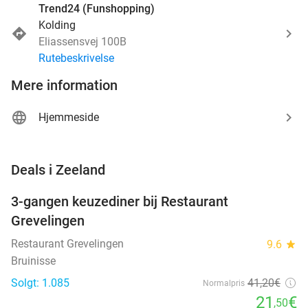
Trend24 (Funshopping)
Kolding
Eliassensvej 100B
Rutebeskrivelse
Mere information
Hjemmeside
favorite_border
Deals i Zeeland
3-gangen keuzediner bij Restaurant
48%
Grevelingen
Restaurant Grevelingen
9.6
star
Bruinisse
Solgt: 1.085
41
,20
€
Normalpris
21
€
,50