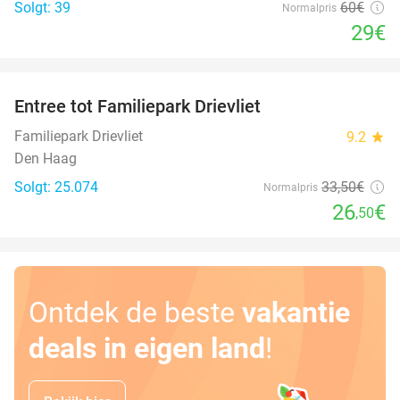
Solgt: 39
60€
Normalpris
29€
favorite_border
Entree tot Familiepark Drievliet
21%
Familiepark Drievliet
9.2
star
Den Haag
Solgt: 25.074
33
,50
€
Normalpris
26
€
,50
Ontdek de beste
vakantie
deals in eigen land
!