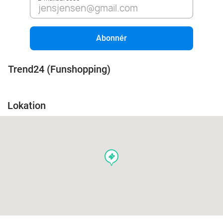
Abonnér
Trend24 (Funshopping)
Lokation
events