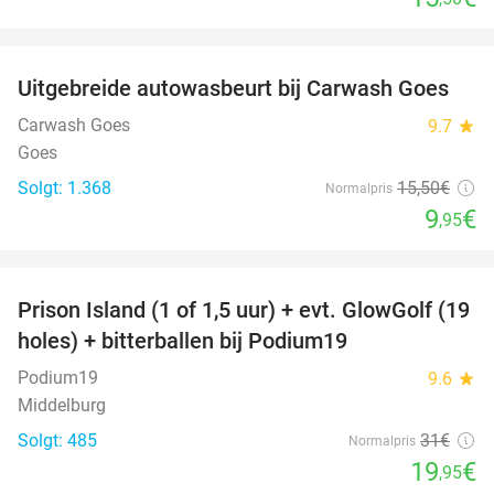
favorite_border
Uitgebreide autowasbeurt bij Carwash Goes
36%
Carwash Goes
9.7
star
Goes
Solgt: 1.368
15
,50
€
Normalpris
9
€
,95
favorite_border
Prison Island (1 of 1,5 uur) + evt. GlowGolf (19
36%
holes) + bitterballen bij Podium19
Podium19
9.6
star
Middelburg
Solgt: 485
31€
Normalpris
19
€
,95