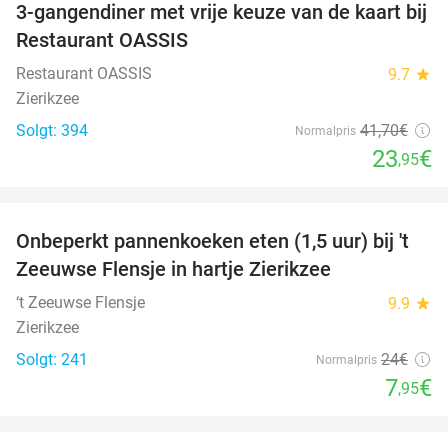
3-gangendiner met vrije keuze van de kaart bij
43%
Restaurant OASSIS
Restaurant OASSIS
9.7
star
Zierikzee
Solgt: 394
41
,70
€
Normalpris
23
€
,95
favorite_border
Onbeperkt pannenkoeken eten (1,5 uur) bij 't
67%
Zeeuwse Flensje in hartje Zierikzee
‘t Zeeuwse Flensje
9.9
star
Zierikzee
Solgt: 241
24€
Normalpris
7
€
,95
favorite_border