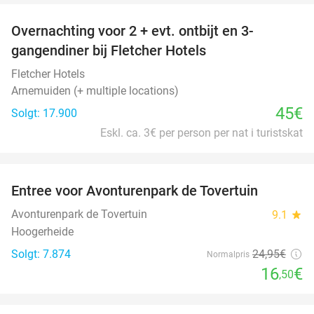
Overnachting voor 2 + evt. ontbijt en 3-
gangendiner bij Fletcher Hotels
Fletcher Hotels
Arnemuiden (+ multiple locations)
45€
Solgt: 17.900
Eskl. ca. 3€ per person per nat i turistskat
favorite_border
Entree voor Avonturenpark de Tovertuin
34%
Avonturenpark de Tovertuin
9.1
star
Hoogerheide
Solgt: 7.874
24
,95
€
Normalpris
16
€
,50
favorite_border