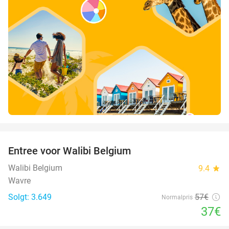
favorite_border
Entree voor Walibi Belgium
35%
Walibi Belgium
9.4
star
Wavre
Solgt: 3.649
57€
Normalpris
37€
favorite_border