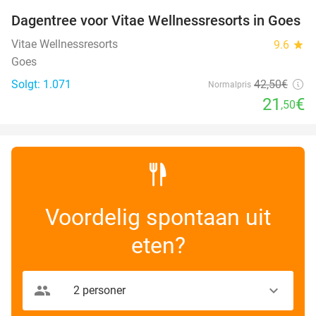
Dagentree voor Vitae Wellnessresorts in Goes
49%
Vitae Wellnessresorts
9.6
star
Goes
Solgt: 1.071
42
,50
€
Normalpris
21
€
,50
Voordelig spontaan uit
eten?