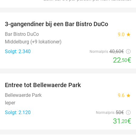
favorite_border
3-gangendiner bij een Bar Bistro DuCo
45%
Bar Bistro DuCo
9.0
star
Middelburg (+9 lokationer)
Solgt: 2.340
40
,60
€
Normalpris
22
€
,50
favorite_border
Entree tot Bellewaerde Park
38%
Bellewaerde Park
9.6
star
Ieper
Solgt: 2.120
50€
Normalpris
31
€
,20
favorite_border