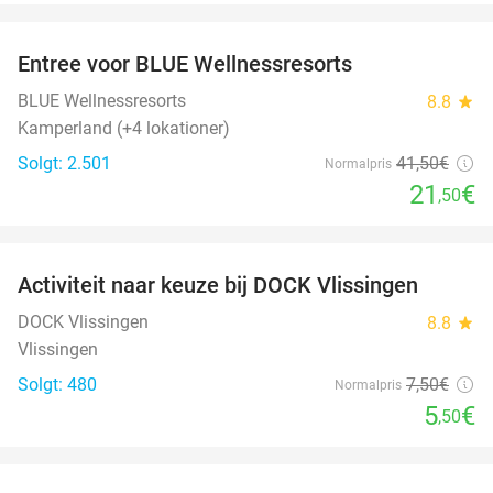
favorite_border
Entree voor BLUE Wellnessresorts
48%
BLUE Wellnessresorts
8.8
star
Kamperland (+4 lokationer)
Solgt: 2.501
41
,50
€
Normalpris
21
€
,50
favorite_border
Activiteit naar keuze bij DOCK Vlissingen
27%
DOCK Vlissingen
8.8
star
Vlissingen
Solgt: 480
7
,50
€
Normalpris
5
€
,50
favorite_border