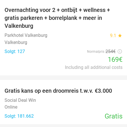
Overnachting voor 2 + ontbijt + wellness +
33%
gratis parkeren + borrelplank + meer in
Valkenburg
Parkhotel Valkenburg
9.1
star
Valkenburg
Solgt: 127
254€
Normalpris
169€
Including all additional costs
favorite_border
Gratis kans op een droomreis t.w.v. €3.000
Social Deal Win
Online
Gratis
Solgt: 181.662
favorite_border