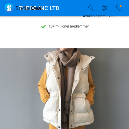
Se flere end 15.000 deals

TURBO INC LTD
Tilgængelig 7 dage om ugen
Available from 07:00
10+ millioner medlemmer
9,4
baseret på
205.790 anmeldelser
Se flere end 15.000 deals
Tilgængelig 7 dage om ugen
10+ millioner medlemmer