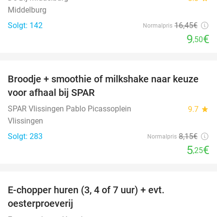
Middelburg
Solgt: 142
16
,45
€
Normalpris
9
€
,50
favorite_border
Broodje + smoothie of milkshake naar keuze
36%
voor afhaal bij SPAR
SPAR Vlissingen Pablo Picassoplein
9.7
star
Vlissingen
Solgt: 283
8
,15
€
Normalpris
5
€
,25
favorite_border
E-chopper huren (3, 4 of 7 uur) + evt.
39%
oesterproeverij