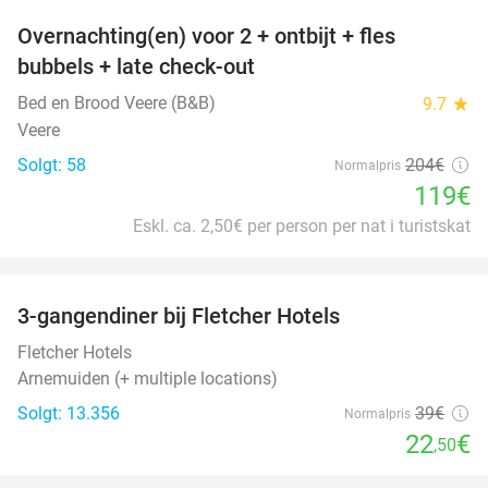
Overnachting(en) voor 2 + ontbijt + fles
42%
bubbels + late check-out
Bed en Brood Veere (B&B)
9.7
star
Veere
Solgt: 58
204€
Normalpris
119€
Eskl. ca. 2,50€ per person per nat i turistskat
favorite_border
3-gangendiner bij Fletcher Hotels
42%
Fletcher Hotels
Arnemuiden (+ multiple locations)
Solgt: 13.356
39€
Normalpris
22
€
,50
favorite_border