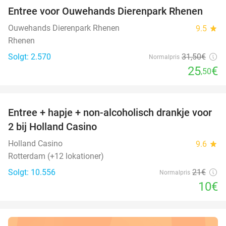
Entree voor Ouwehands Dierenpark Rhenen
19%
Ouwehands Dierenpark Rhenen
9.5
star
Rhenen
Solgt: 2.570
31
,50
€
Normalpris
25
€
,50
favorite_border
Entree + hapje + non-alcoholisch drankje voor
52%
2 bij Holland Casino
Holland Casino
9.6
star
Rotterdam (+12 lokationer)
Solgt: 10.556
21€
Normalpris
10€