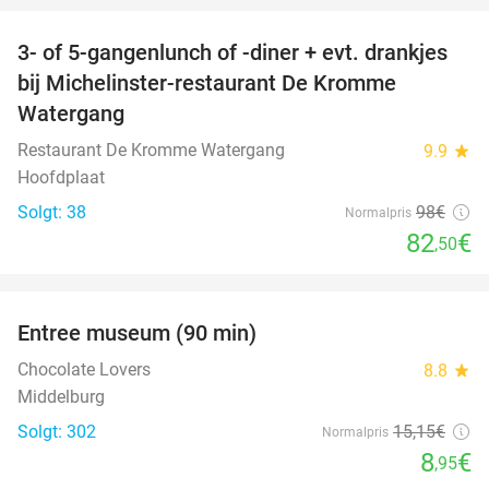
3- of 5-gangenlunch of -diner + evt. drankjes
16%
bij Michelinster-restaurant De Kromme
Watergang
Restaurant De Kromme Watergang
9.9
star
Hoofdplaat
Solgt: 38
98€
Normalpris
82
€
,50
favorite_border
Entree museum (90 min)
41%
Chocolate Lovers
8.8
star
Middelburg
Solgt: 302
15
,15
€
Normalpris
8
€
,95