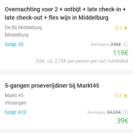
Overnachting voor 2 + ontbijt + late check-in +
52%
late check-out + fles wijn in Middelburg
De Bij Middelburg
8.3
star
Middelburg
Solgt: 55
246€
Normalpris
119€
Eskl. ca. 2,75€ per person per nat i turistskat
favorite_border
5-gangen proeverijdiner bij Markt45
34%
Markt 45
9.5
star
Vlissingen
Solgt: 610
59
,05
€
Normalpris
39€
favorite_border