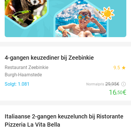
favorite_border
4-gangen keuzediner bij Zeebinkie
45%
Restaurant Zeebinkie
9.5
star
Burgh-Haamstede
Solgt: 1.081
29
,95
€
Normalpris
16
€
,50
favorite_border
Italiaanse 2-gangen keuzelunch bij Ristorante
41%
Pizzeria La Vita Bella