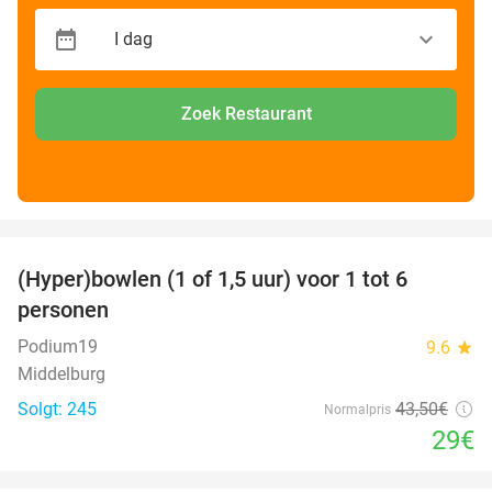
Zoek Restaurant
favorite_border
(Hyper)bowlen (1 of 1,5 uur) voor 1 tot 6
33%
personen
Podium19
9.6
star
Middelburg
Solgt: 245
43
,50
€
Normalpris
29€
favorite_border