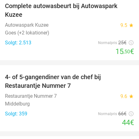
Complete autowasbeurt bij Autowaspark
38%
Kuzee
Autowaspark Kuzee
9.5
star
Goes (+2 lokationer)
Solgt: 2.513
25€
Normalpris
15
€
,50
favorite_border
4- of 5-gangendiner van de chef bij
33%
Restaurantje Nummer 7
Restaurantje Nummer 7
9.6
star
Middelburg
Solgt: 359
66€
Normalpris
44€
favorite_border