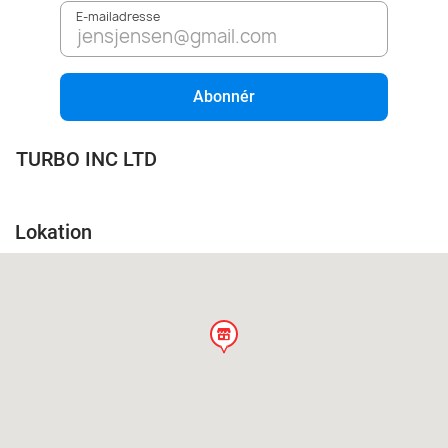
E-mailadresse
Abonnér
TURBO INC LTD
Lokation
store