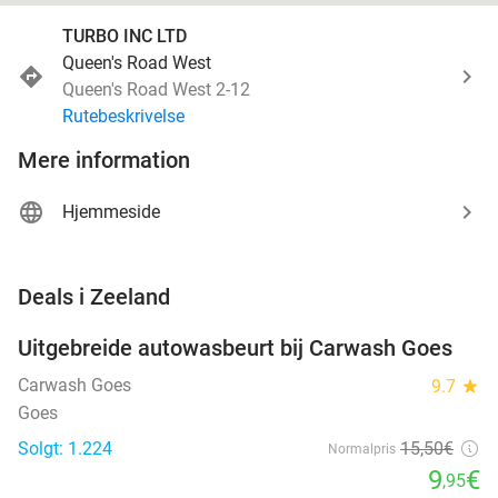
TURBO INC LTD
Queen's Road West
Queen's Road West 2-12
Rutebeskrivelse
Mere information
Hjemmeside
favorite_border
Deals i Zeeland
Uitgebreide autowasbeurt bij Carwash Goes
36%
Carwash Goes
9.7
star
Goes
Solgt: 1.224
15
,50
€
Normalpris
9
€
,95