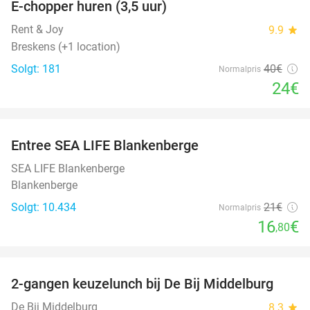
E-chopper huren (3,5 uur)
40%
Rent & Joy
9.9
star
Breskens (+1 location)
Solgt: 181
40€
Normalpris
24€
favorite_border
Entree SEA LIFE Blankenberge
20%
SEA LIFE Blankenberge
Blankenberge
Solgt: 10.434
21€
Normalpris
16
€
,80
favorite_border
2-gangen keuzelunch bij De Bij Middelburg
42%
De Bij Middelburg
8.3
star