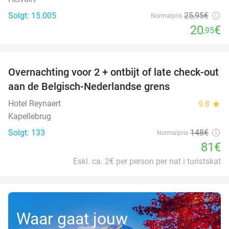
Solgt: 15.005
25
,95
€
Normalpris
20
€
,95
favorite_border
Overnachting voor 2 + ontbijt of late check-out
45%
aan de Belgisch-Nederlandse grens
Hotel Reynaert
9.8
star
Kapellebrug
Solgt: 133
148€
Normalpris
81€
Eskl. ca. 2€ per person per nat i turistskat
Waar gaat jouw