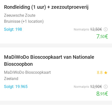
Rondleiding (1 uur) + zeezoutproeverij
40%
Zeeuwsche Zoute
Bruinisse (+1 location)
Solgt: 198
12
,50
€
Normalpris
7
€
,50
favorite_border
MaDiWoDo Bioscoopkaart van Nationale
31%
Bioscoopbon
MaDiWoDo Bioscoopkaart
8.8
star
Zeeland
Solgt: 19.965
12
,90
€
Normalpris
8
€
,95
favorite_border