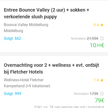
Entree Bounce Valley (2 uur) + sokken +
50%
verkoelende slush puppy
Bounce Valley Middelburg
9.4
star
Middelburg
Solgt: 662
21
,95
€
Normalpris
10
€
,95
favorite_border
Overnachting voor 2 + wellness + evt. ontbijt
55%
bij Fletcher Hotels
Wellness-Hotel Fletcher
7.4
star
Kamperland (+9 lokationer)
Solgt: 999
175€
Normalpris
79€
Eskl. ca. 3€ per person per nat i turistskat