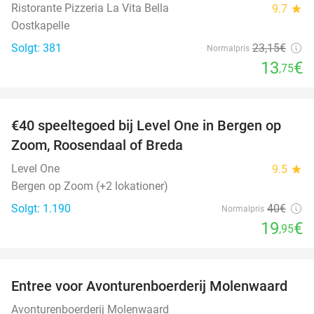
Ristorante Pizzeria La Vita Bella
9.7
star
Oostkapelle
Solgt: 381
23
,15
€
Normalpris
13
€
,75
favorite_border
€40 speeltegoed bij Level One in Bergen op
50%
Zoom, Roosendaal of Breda
Level One
9.5
star
Bergen op Zoom (+2 lokationer)
Solgt: 1.190
40€
Normalpris
19
€
,95
favorite_border
Entree voor Avonturenboerderij Molenwaard
27%
Avonturenboerderij Molenwaard