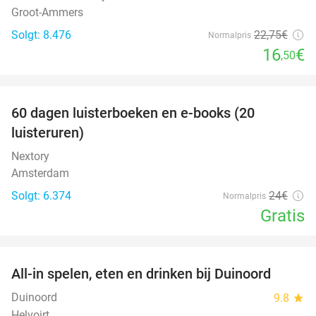
Groot-Ammers
Solgt: 8.476
22
,75
€
Normalpris
16
€
,50
favorite_border
100%
60 dagen luisterboeken en e-books (20
luisteruren)
Nextory
Amsterdam
Solgt: 6.374
24€
Normalpris
Gratis
favorite_border
All-in spelen, eten en drinken bij Duinoord
19%
Duinoord
9.8
star
Helvoirt