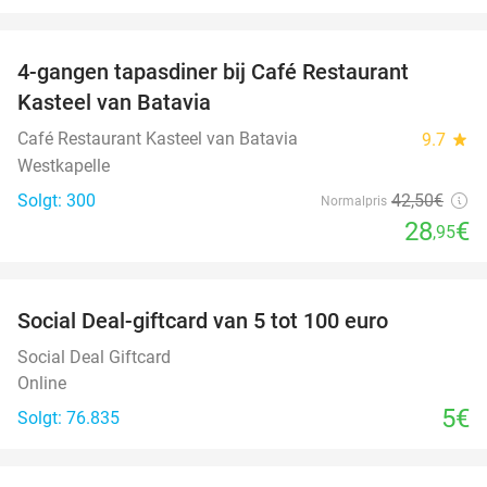
favorite_border
4-gangen tapasdiner bij Café Restaurant
32%
Kasteel van Batavia
Café Restaurant Kasteel van Batavia
9.7
star
Westkapelle
Solgt: 300
42
,50
€
Normalpris
28
€
,95
favorite_border
Social Deal-giftcard van 5 tot 100 euro
Social Deal Giftcard
Online
5€
Solgt: 76.835
favorite_border