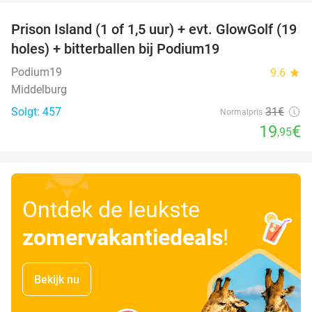
Prison Island (1 of 1,5 uur) + evt. GlowGolf (19
36%
holes) + bitterballen bij Podium19
Podium19
9.6
star
Middelburg
Solgt: 457
31€
Normalpris
19
€
,95
Ontdek de leukste
zomervakantiedeals
!
Bekijk nu