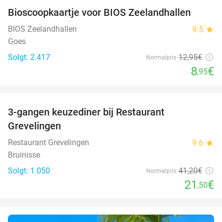
Bioscoopkaartje voor BIOS Zeelandhallen
31%
BIOS Zeelandhallen
9.5
star
Goes
Solgt: 2.417
12
,95
€
Normalpris
8
€
,95
favorite_border
3-gangen keuzediner bij Restaurant
48%
Grevelingen
Restaurant Grevelingen
9.6
star
Bruinisse
Solgt: 1.050
41
,20
€
Normalpris
21
€
,50