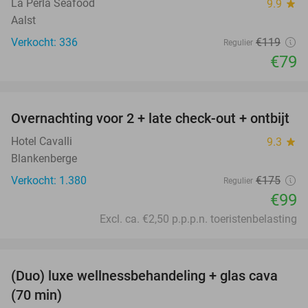
La Perla Seafood
9.9
star
Aalst
Verkocht: 336
€119
Regulier
€79
favorite_border
Overnachting voor 2 + late check-out + ontbijt
43%
Hotel Cavalli
9.3
star
Blankenberge
Verkocht: 1.380
€175
Regulier
€99
Excl. ca. €2,50 p.p.p.n. toeristenbelasting
favorite_border
(Duo) luxe wellnessbehandeling + glas cava
50%
(70 min)