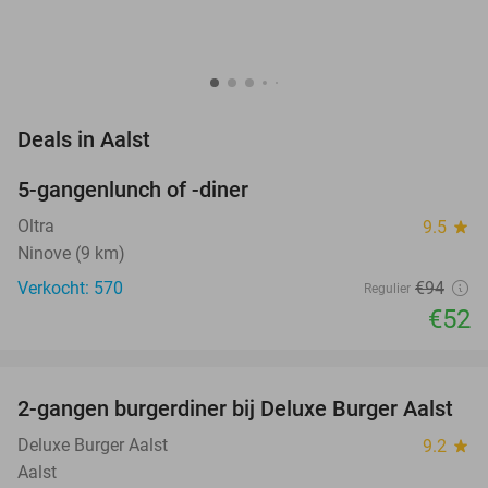
favorite_border
Deals in Aalst
5-gangenlunch of -diner
45%
Oltra
9.5
star
Ninove (9 km)
Verkocht: 570
€94
Regulier
€52
favorite_border
2-gangen burgerdiner bij Deluxe Burger Aalst
38%
Deluxe Burger Aalst
9.2
star
Aalst