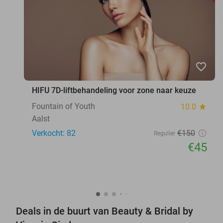
favorite_border
HIFU 7D-liftbehandeling voor zone naar keuze
Fountain of Youth
10.0
star
Aalst
Verkocht: 82
€150
Regulier
€45
Deals in de buurt van Beauty & Bridal by