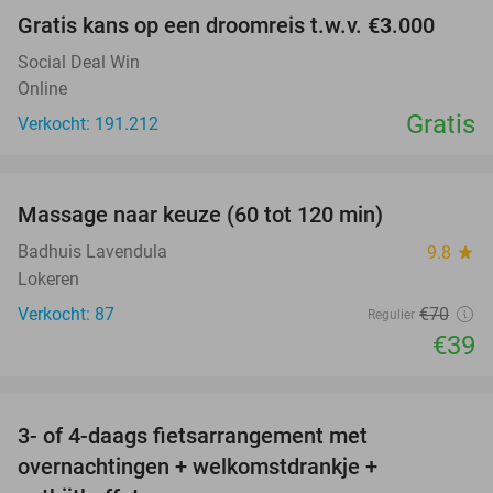
Gratis kans op een droomreis t.w.v. €3.000
Social Deal Win
Online
Gratis
Verkocht: 191.212
favorite_border
Massage naar keuze (60 tot 120 min)
44%
Badhuis Lavendula
9.8
star
Lokeren
Verkocht: 87
€70
Regulier
€39
favorite_border
3- of 4-daags fietsarrangement met
49%
overnachtingen + welkomstdrankje +