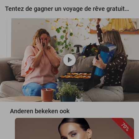
Tentez de gagner un voyage de rêve gratuit d'une valeur de 3.000 € !
play_circle
Anderen bekeken ook
70%