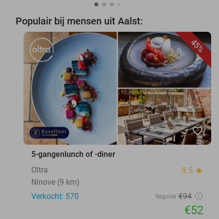
Populair bij mensen uit Aalst:
45%
favorite_border
5-gangenlunch of -diner
Oltra
9.5
star
Ninove (9 km)
Verkocht: 570
€94
Regulier
€52