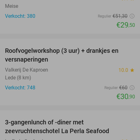
Meise
Verkocht: 380
€51
,30
Regulier
€29
,50
favorite_border
Roofvogelworkshop (3 uur) + drankjes en
49%
versnaperingen
Valkerij De Kaproen
10.0
star
Lede (8 km)
Verkocht: 748
€60
Regulier
€30
,90
favorite_border
3-gangenlunch of -diner met
34%
zeevruchtenschotel La Perla Seafood