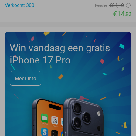
Verkocht: 300
€24
,10
Regulier
€14
,90
Win vandaag een gratis
iPhone 17 Pro
Meer info