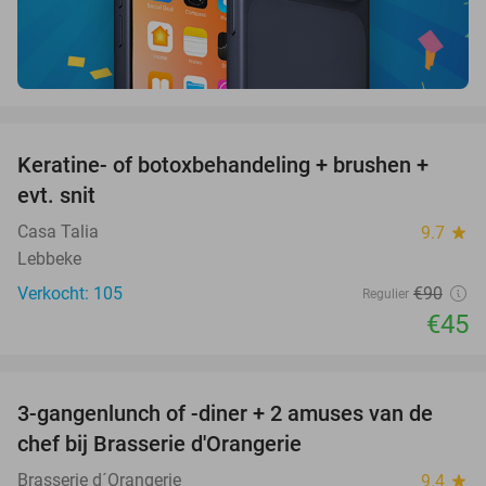
favorite_border
Keratine- of botoxbehandeling + brushen +
50%
evt. snit
Casa Talia
9.7
star
Lebbeke
Verkocht: 105
€90
Regulier
€45
favorite_border
3-gangenlunch of -diner + 2 amuses van de
48%
chef bij Brasserie d'Orangerie
Brasserie d´Orangerie
9.4
star