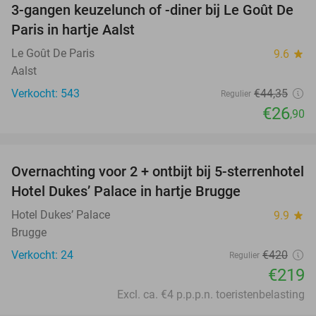
3-gangen keuzelunch of -diner bij Le Goût De
39%
Paris in hartje Aalst
Le Goût De Paris
9.6
star
Aalst
Verkocht: 543
€44
,35
Regulier
€26
,90
favorite_border
Overnachting voor 2 + ontbijt bij 5-sterrenhotel
48%
Hotel Dukes’ Palace in hartje Brugge
Hotel Dukes’ Palace
9.9
star
Brugge
Verkocht: 24
€420
Regulier
€219
Excl. ca. €4 p.p.p.n. toeristenbelasting