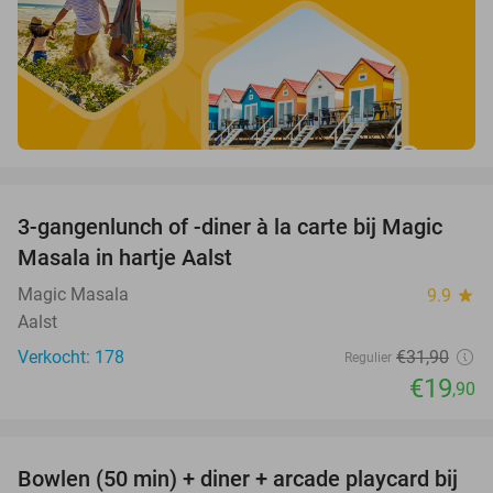
favorite_border
3-gangenlunch of -diner à la carte bij Magic
38%
Masala in hartje Aalst
Magic Masala
9.9
star
Aalst
Verkocht: 178
€31
,90
Regulier
€19
,90
favorite_border
Bowlen (50 min) + diner + arcade playcard bij
38%