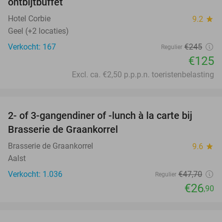
ontbijtbuffet
Hotel Corbie
9.2
star
Geel (+2 locaties)
Verkocht: 167
€245
Regulier
€125
Excl. ca. €2,50 p.p.p.n. toeristenbelasting
favorite_border
2- of 3-gangendiner of -lunch à la carte bij
44%
Brasserie de Graankorrel
Brasserie de Graankorrel
9.6
star
Aalst
Verkocht: 1.036
€47
,70
Regulier
€26
,90
favorite_border