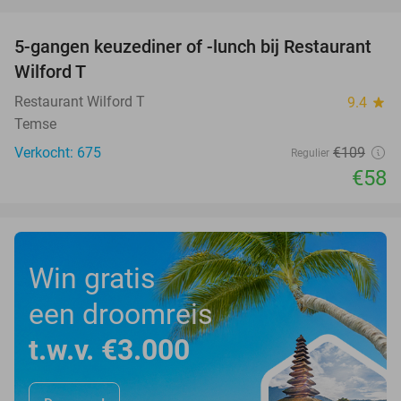
favorite_border
5-gangen keuzediner of -lunch bij Restaurant
47%
Wilford T
Restaurant Wilford T
9.4
star
Temse
Verkocht: 675
€109
Regulier
€58
Win gratis
een droomreis
t.w.v. €3.000