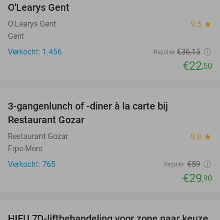
O'Learys Gent
O'Learys Gent
9.5
star
Gent
Verkocht: 1.456
€36
,15
Regulier
€22
,50
favorite_border
3-gangenlunch of -diner à la carte bij
49%
Restaurant Gozar
Restaurant Gozar
9.8
star
Erpe-Mere
Verkocht: 765
€59
Regulier
€29
,90
favorite_border
HIFU 7D-liftbehandeling voor zone naar keuze