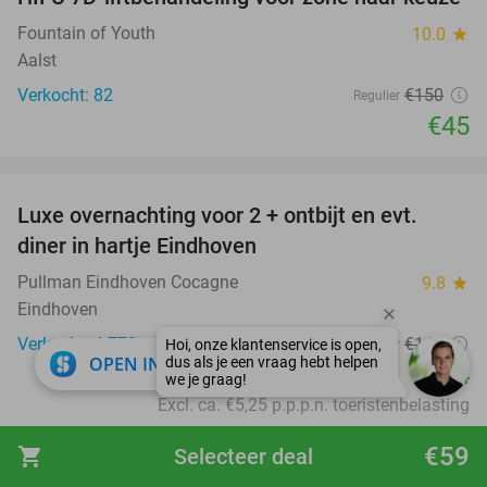
70%
Fountain of Youth
10.0
star
Aalst
Verkocht: 82
€150
Regulier
€45
favorite_border
Luxe overnachting voor 2 + ontbijt en evt.
13%
diner in hartje Eindhoven
Pullman Eindhoven Cocagne
9.8
star
Eindhoven
Verkocht: 4.779
€142
Regulier
close
OPEN IN APP
€124
Excl. ca. €5,25 p.p.p.n. toeristenbelasting
favorite_border
€59
shopping_cart
Selecteer deal