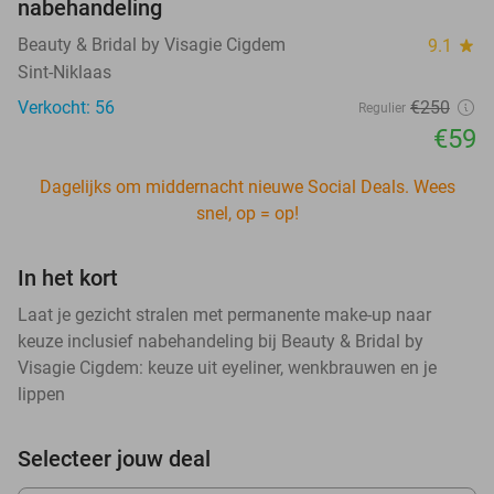
nabehandeling
Beauty & Bridal by Visagie Cigdem
9.1
star
Sint-Niklaas
Verkocht: 56
€250
Regulier
€59
Dagelijks om middernacht nieuwe Social Deals. Wees
snel, op = op!
In het kort
Laat je gezicht stralen met permanente make-up naar
keuze inclusief nabehandeling bij Beauty & Bridal by
Visagie Cigdem: keuze uit eyeliner, wenkbrauwen en je
lippen
Selecteer jouw deal