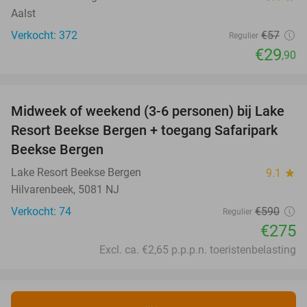
Aalst
Verkocht: 372
€57
Regulier
€29
,90
favorite_border
Midweek of weekend (3-6 personen) bij Lake
53%
Resort Beekse Bergen + toegang Safaripark
Beekse Bergen
Lake Resort Beekse Bergen
9.1
star
Hilvarenbeek, 5081 NJ
Verkocht: 74
€590
Regulier
€275
Excl. ca. €2,65 p.p.p.n. toeristenbelasting