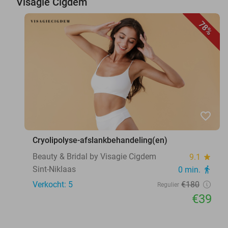
Visagie Cigdem
78%
favorite_border
Cryolipolyse-afslankbehandeling(en)
Beauty & Bridal by Visagie Cigdem
9.1
star
Sint-Niklaas
0 min.
directions_walk
Verkocht: 5
€180
Regulier
€39