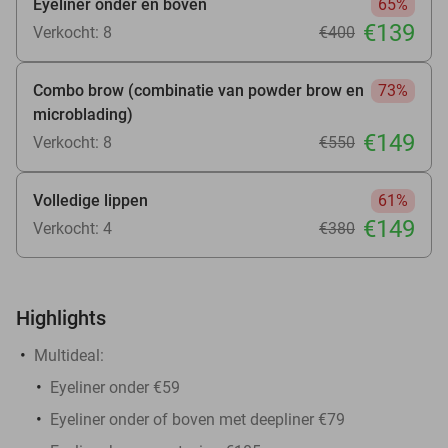
Eyeliner onder én boven
65%
€139
Verkocht: 8
€400
Combo brow (combinatie van powder brow en
73%
microblading)
€149
Verkocht: 8
€550
Volledige lippen
61%
€149
Verkocht: 4
€380
Highlights
Multideal:
Eyeliner onder €59
Eyeliner onder of boven met deepliner €79