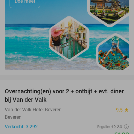
Doe mee!
favorite_border
Overnachting(en) voor 2 + ontbijt + evt. diner
51%
bij Van der Valk
Van der Valk Hotel Beveren
9.5
star
Beveren
Verkocht: 3.292
€224
Regulier