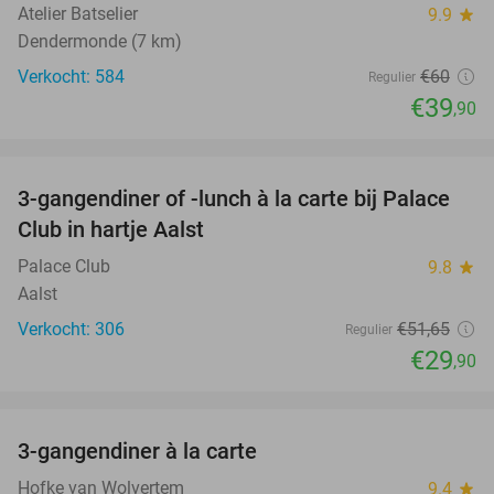
Atelier Batselier
9.9
star
Dendermonde (7 km)
Verkocht: 584
€60
Regulier
€39
,90
favorite_border
3-gangendiner of -lunch à la carte bij Palace
42%
Club in hartje Aalst
Palace Club
9.8
star
Aalst
Verkocht: 306
€51
,65
Regulier
€29
,90
favorite_border
3-gangendiner à la carte
42%
Hofke van Wolvertem
9.4
star