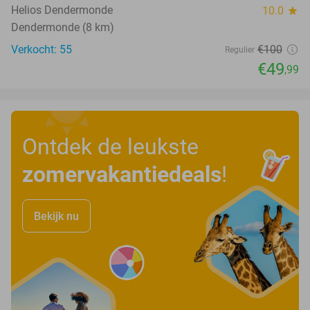
Helios Dendermonde
10.0
star
Dendermonde (8 km)
Verkocht: 55
€100
Regulier
€49
,99
Ontdek de leukste
zomervakantiedeals
!
Bekijk nu