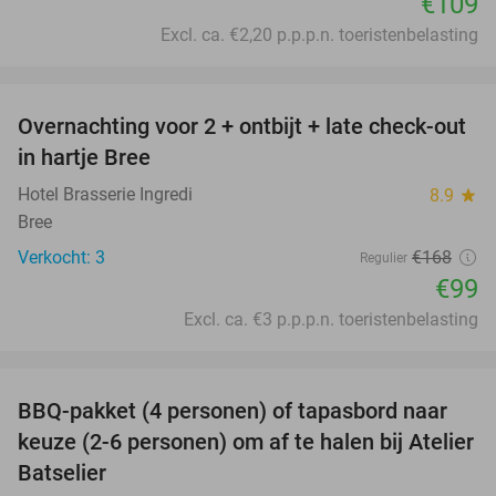
€109
Excl. ca. €2,20 p.p.p.n. toeristenbelasting
favorite_border
Overnachting voor 2 + ontbijt + late check-out
41%
NEW
in hartje Bree
TODAY
Hotel Brasserie Ingredi
8.9
star
Bree
Verkocht: 3
€168
Regulier
€99
Excl. ca. €3 p.p.p.n. toeristenbelasting
favorite_border
BBQ-pakket (4 personen) of tapasbord naar
34%
keuze (2-6 personen) om af te halen bij Atelier
Batselier