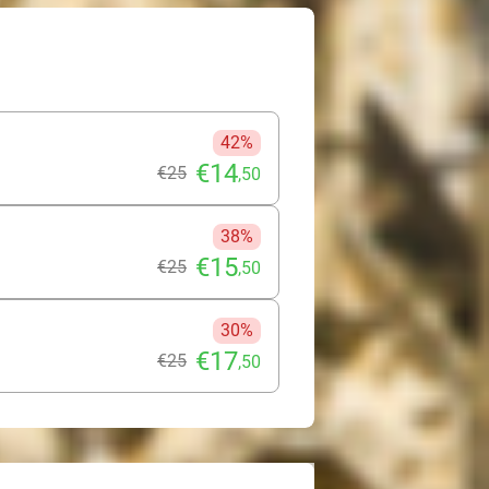
42%
€14
€25
,50
38%
€15
€25
,50
30%
€17
€25
,50