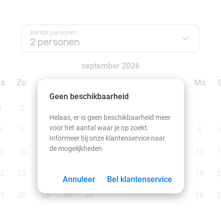
Aantal personen:
2 personen
september 2026
Za
Zo
Ma
Di
Wo
Do
Vr
Za
Zo
Ma
Geen beschikbaarheid
1
2
1
2
3
4
5
6
Helaas, er is geen beschikbaarheid meer
voor het aantal waar je op zoekt.
8
9
7
8
9
10
11
12
13
5
Informeer bij onze klantenservice naar
de mogelijkheden
5
16
14
15
16
17
18
19
20
12
1
2
23
21
22
23
24
25
26
27
19
2
Annuleer
Bel klantenservice
9
30
28
29
30
26
2