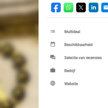
whatsapp
linkedin
fb
mai
list
keybo
Multideal
date_range
keybo
Beschikbaarheid
chat
keybo
Selectie van recensies
work
keybo
Bedrijf
language
keybo
Website