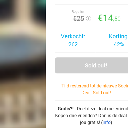
Regulier
€14
€25
,50
Verkocht:
Korting
262
42%
Sold out!
Tijd resterend tot de nieuwe Soci
Deal:
Sold out!
Gratis?!
- Deel deze deal met vrien
Kopen drie vrienden? Dan is de deal
jou gratis! (
info
)