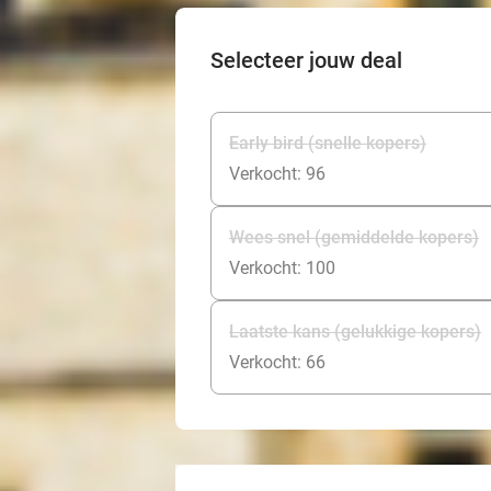
Selecteer jouw deal
Early bird (snelle kopers)
Verkocht: 96
Wees snel (gemiddelde kopers)
Verkocht: 100
Laatste kans (gelukkige kopers)
Verkocht: 66