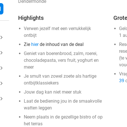
Dendermonde
l
Highlights
Grote
Verwen jezelf met een verrukkelijk
Gel
ontbijt
1 a
ard_arrow_right
Zie
hier
de inhoud van de deal
Res
rese
ard_arrow_right
Geniet van boerenbrood, zalm, roerei,
(te 
chocoladepasta, vers fruit, yoghurt en
vou
meer
ard_arrow_right
Vra
Je smult van zowel zoete als hartige
39
o
ard_arrow_right
ontbijtklassiekers
Jouw dag kan niet meer stuk
ard_arrow_right
Laat de bediening jou in de smaakvolle
watten leggen
Neem plaats in de gezellige bistro of op
het terras