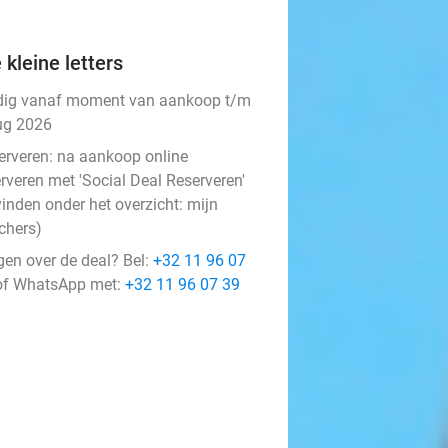
 kleine letters
dig vanaf moment van aankoop t/m
ug 2026
erveren:
na aankoop online
rveren met 'Social Deal Reserveren'
vinden onder het overzicht:
mijn
chers
)
gen over de deal? Bel:
+32 11 96 07
f WhatsApp met:
+32 11 96 07 39