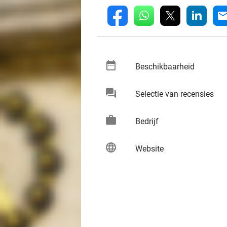
whatsapp
linkedin
fb
mai
date_range
keybo
Beschikbaarheid
chat
keybo
Selectie van recensies
work
keybo
Bedrijf
language
keybo
Website