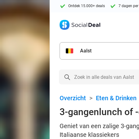
Ontdek 15.000+ deals
7 dagen per
Aalst
Overzicht
>
Eten & Drinken
3-gangenlunch of -d
Geniet van een zalige 3-gange
Italiaanse klassiekers