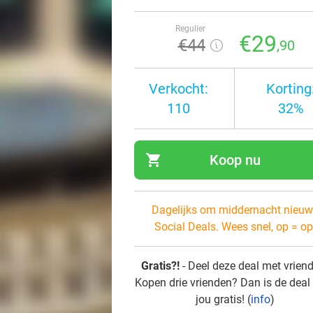
Regulier
€29
€44
,90
Verkocht:
Korting
110
32%
shopping_cart
Koop nu
navi
Dagelijks om middernacht nieuw
Social Deals. Wees snel, op = op
Gratis?!
- Deel deze deal met vrien
Kopen drie vrienden? Dan is de deal
jou gratis! (
info
)