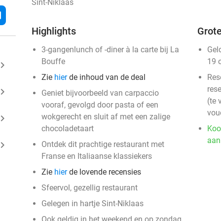
Sint-Niklaas
l
Highlights
Grote
3-gangenlunch of -diner à la carte bij La
Gel
Bouffe
19 
ard_arrow_right
Zie
hier
de inhoud van de deal
Res
rese
ard_arrow_right
Geniet bijvoorbeeld van carpaccio
(te 
vooraf, gevolgd door pasta of een
vou
wokgerecht en sluit af met een zalige
ard_arrow_right
chocoladetaart
Koo
aan
ard_arrow_right
Ontdek dit prachtige restaurant met
Franse en Italiaanse klassiekers
Zie
hier
de lovende recensies
Sfeervol, gezellig restaurant
Gelegen in hartje Sint-Niklaas
Ook geldig in het weekend en op zondag