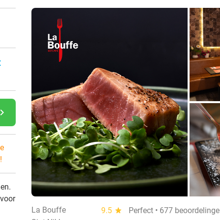
:
gate_next
e
!
den.
 voor
La Bouffe
9.5
star
Perfect • 677 beoordeling