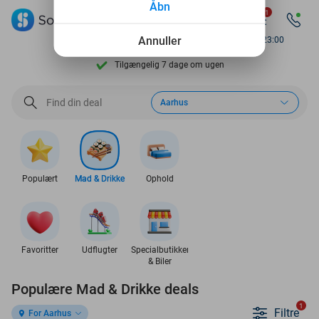
Åbn
1
Se flere end 15.000 deals
Annuller
Available until 23:00
Tilgængelig 7 dage om ugen
10+ millioner medlemmer
Aarhus
9,4
baseret på
206.468 anmeldelser
Se flere end 15.000 deals
Tilgængelig 7 dage om ugen
Populært
Mad & Drikke
Ophold
10+ millioner medlemmer
Favoritter
Udflugter
Specialbutikker
& Biler
Populære Mad & Drikke deals
1
Filtre
For Aarhus