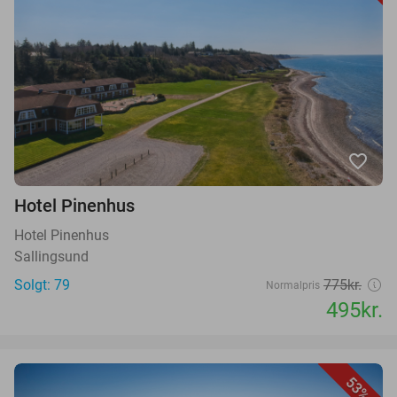
favorite_border
Hotel Pinenhus
Hotel Pinenhus
Sallingsund
Solgt: 79
775kr.
Normalpris
495kr.
53%