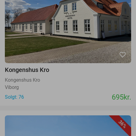
favorite_border
Kongenshus Kro
Kongenshus Kro
Viborg
695kr.
Solgt: 76
36%