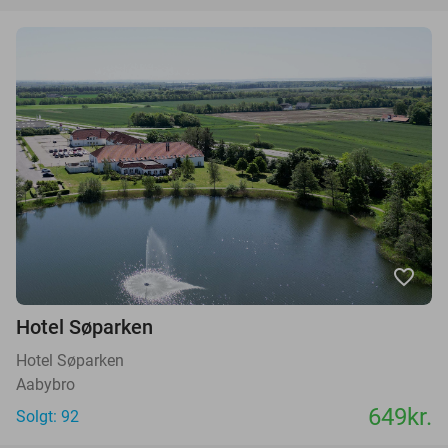
favorite_border
Hotel Søparken
Hotel Søparken
Aabybro
649kr.
Solgt: 92