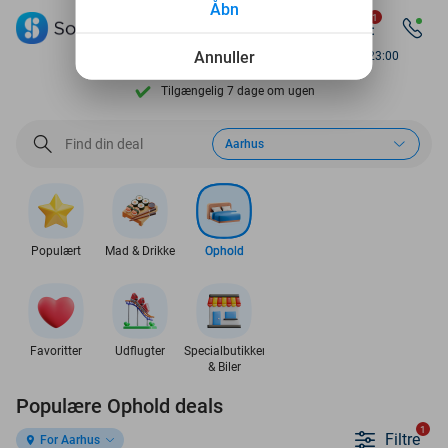
Åbn
1
Se flere end 15.000 deals
Annuller
Available until 23:00
Tilgængelig 7 dage om ugen
10+ millioner medlemmer
Aarhus
9,4
baseret på
205.797 anmeldelser
Se flere end 15.000 deals
Tilgængelig 7 dage om ugen
Populært
Mad & Drikke
Ophold
10+ millioner medlemmer
Favoritter
Udflugter
Specialbutikker
& Biler
Populære Ophold deals
1
Filtre
For Aarhus