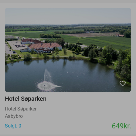
favorite_border
Hotel Søparken
Hotel Søparken
Aabybro
649kr.
Solgt: 0