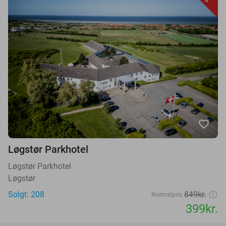
favorite_border
Løgstør Parkhotel
Løgstør Parkhotel
Løgstør
Solgt: 208
849kr.
Normalpris
399kr.