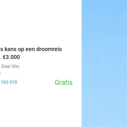
favorite_border
is kans op een droomreis
v. €3.000
l Deal Win
e
Gratis
: 183.519