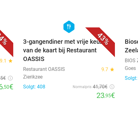
favorite_border
favorite_border
hexagon
food
4%
43%
e
3-gangendiner met vrije keuze
Bios
van de kaart bij Restaurant
Zeel
OASSIS
BIOS 
9.1
star
Goes
Restaurant OASSIS
9.7
star
Zierikzee
95
€
Solgt:
6
€
Solgt: 408
41
,70
€
,50
Normalpris
23
€
,95