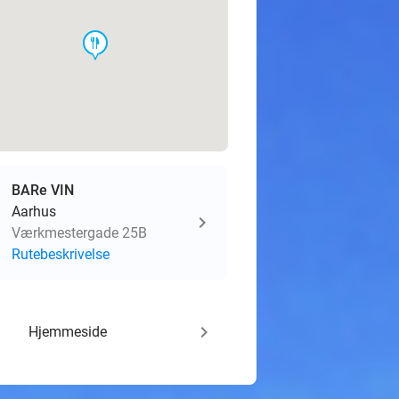
food
BARe VIN
Aarhus
Værkmestergade 25B
Rutebeskrivelse
keyboard_arrow_right
Hjemmeside