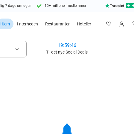
lig 7 dage om ugen
10+ millioner medlemmer
Hjem
I nærheden
Restauranter
Hoteller
19:59:45
keyboard_arrow_down
Til det nye Social Deals
notifications