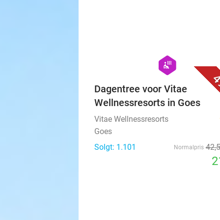
hexagon
wellness
4
Dagentree voor Vitae
Wellnessresorts in Goes
Vitae Wellnessresorts
Goes
Solgt: 1.101
42
,
Normalpris
2