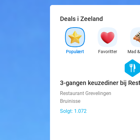
Deals i Zeeland
Populært
Favoritter
Mad & 
hexago
food
3-gangen keuzediner bij Res
Restaurant Grevelingen
Bruinisse
Solgt: 1.072