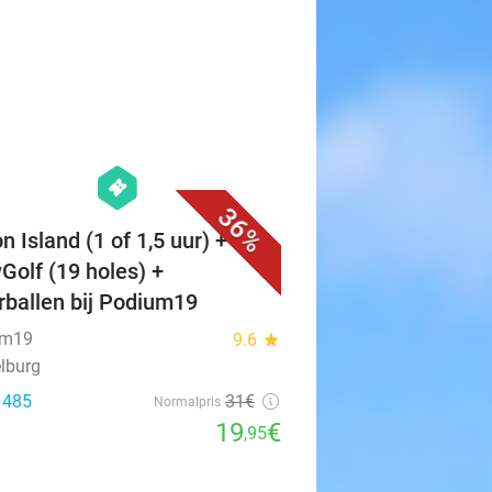
favorite_border
hexagon
events
36%
n Island (1 of 1,5 uur) + evt.
Golf (19 holes) +
erballen bij Podium19
um19
9.6
star
lburg
: 485
31€
Normalpris
19
€
,95