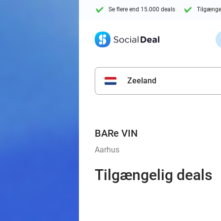
Se flere end 15.000 deals
Tilgænge
Zeeland
BARe VIN
Aarhus
Tilgængelig deals