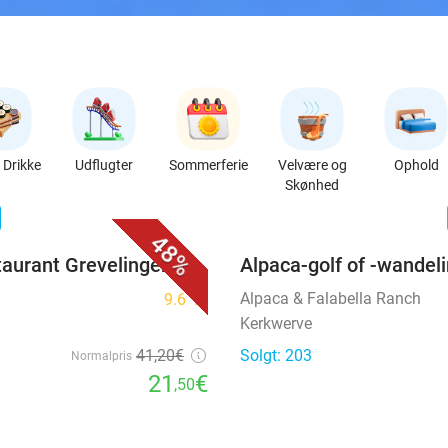
Drikke
Udflugter
Sommerferie
Velvære og
Ophold
Skønhed
favorite_border
n
48%
taurant Grevelingen
Alpaca-golf of -wandel
Alpaca & Falabella Ranch
9.6
star
Kerkwerve
41
,20
€
Solgt: 203
Normalpris
21
€
,50