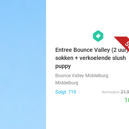
hexagon
events
5
Entree Bounce Valley (2 uur)
sokken + verkoelende slush
puppy
Bounce Valley Middelburg
Middelburg
Solgt: 719
21
,
Normalpris
1