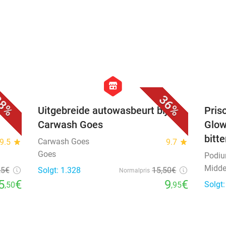
favorite_border
favorite_border
hexagon
store
8%
36%
Uitgebreide autowasbeurt bij
Priso
Carwash Goes
Glow
bitt
Carwash Goes
9.5
star
9.7
star
Goes
Podi
Midde
25€
Solgt: 1.328
15
,50
€
Normalpris
5
€
9
€
Solgt
,50
,95