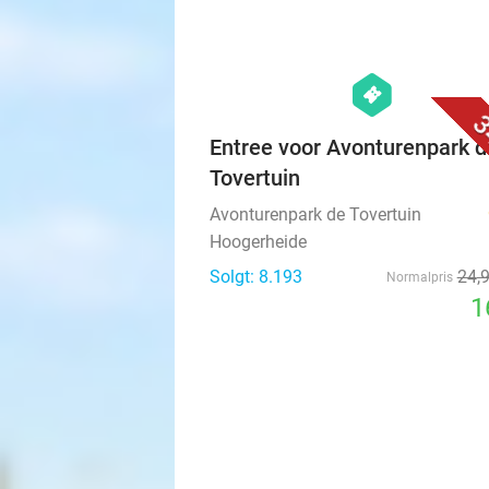
hexagon
events
3
Entree voor Avonturenpark d
Tovertuin
Avonturenpark de Tovertuin
Hoogerheide
Solgt: 8.193
24
,
Normalpris
1