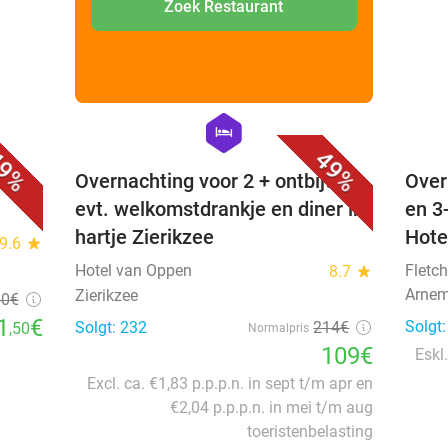
Zoek Restaurant
favorite_border
favorite_border
hexagon
hotel
9%
49%
Overnachting voor 2 + ontbijt +
Over
evt. welkomstdrankje en diner in
en 3
hartje Zierikzee
Hote
9.6
star
Hotel van Oppen
Fletch
8.7
star
Arnem
Zierikzee
50
€
1
€
Solgt
Solgt: 232
214€
,50
Normalpris
109€
Eskl.
Excl. ca. €1,83 p.p.p.n. in sept t/m apr en
€2,04 p.p.p.n. in mei t/m aug
toeristenbelasting