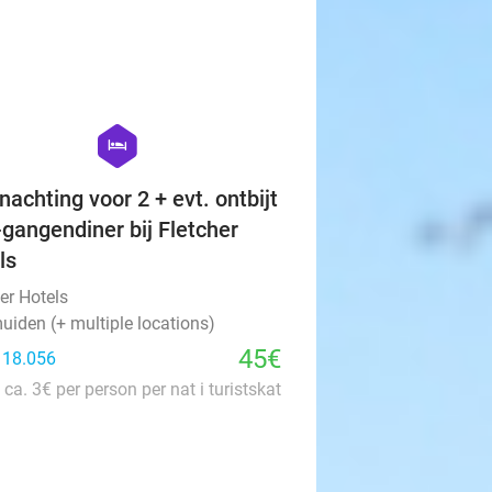
favorite_border
hexagon
hotel
nachting voor 2 + evt. ontbijt
-gangendiner bij Fletcher
ls
er Hotels
uiden (+ multiple locations)
45€
: 18.056
 ca. 3€ per person per nat i turistskat