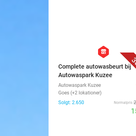
hexagon
store
3
Complete autowasbeurt bij
Autowaspark Kuzee
Autowaspark Kuzee
Goes (+2 lokationer)
Solgt: 2.650
Normalpris
1