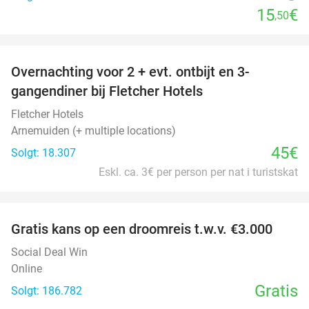
15
€
,50
favorite_border
Overnachting voor 2 + evt. ontbijt en 3-
gangendiner bij Fletcher Hotels
Fletcher Hotels
Arnemuiden (+ multiple locations)
45€
Solgt: 18.307
Eskl. ca. 3€ per person per nat i turistskat
favorite_border
Gratis kans op een droomreis t.w.v. €3.000
Social Deal Win
Online
Gratis
Solgt: 186.782