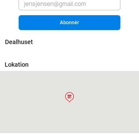
Abonnér
Dealhuset
Lokation
store