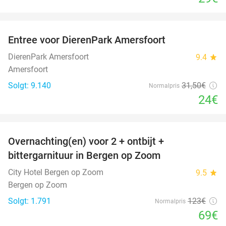
favorite_border
Entree voor DierenPark Amersfoort
24%
DierenPark Amersfoort
9.4
star
Amersfoort
Solgt: 9.140
31
,50
€
Normalpris
24€
favorite_border
Overnachting(en) voor 2 + ontbijt +
44%
bittergarnituur in Bergen op Zoom
City Hotel Bergen op Zoom
9.5
star
Bergen op Zoom
Solgt: 1.791
123€
Normalpris
69€