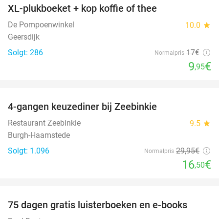
XL-plukboeket + kop koffie of thee
41%
De Pompoenwinkel
10.0
star
Geersdijk
Solgt: 286
17€
Normalpris
9
€
,95
favorite_border
4-gangen keuzediner bij Zeebinkie
45%
Restaurant Zeebinkie
9.5
star
Burgh-Haamstede
Solgt: 1.096
29
,95
€
Normalpris
16
€
,50
favorite_border
100%
75 dagen gratis luisterboeken en e-books