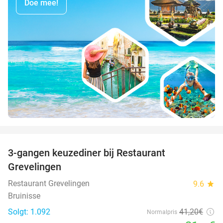
Doe mee!
favorite_border
3-gangen keuzediner bij Restaurant
48%
Grevelingen
Restaurant Grevelingen
9.6
star
Bruinisse
Solgt: 1.092
41
,20
€
Normalpris