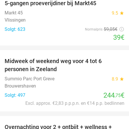
5-gangen proeverijdiner bij Markt45
34%
Markt 45
9.5
star
Vlissingen
Solgt: 623
59
,05
€
Normalpris
39€
favorite_border
Midweek of weekend weg voor 4 tot 6
personen in Zeeland
Summio Parc Port Greve
8.9
star
Brouwershaven
244
€
Solgt: 497
,75
Excl. approx. €2,83 p.p.p.n. en €14 p.p. bedlinnen
favorite_border
Overnachting voor 2 + ontbijt + wellness +