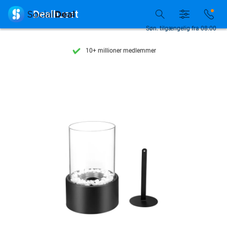
Se flere end 15.000 deals

Dealhuset
Tilgængelig 7 dage om ugen
Søn. tilgængelig fra 08:00
10+ millioner medlemmer
9,4
baseret på
206.233 anmeldelser
Se flere end 15.000 deals
Tilgængelig 7 dage om ugen
10+ millioner medlemmer