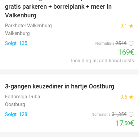
33%
gratis parkeren + borrelplank + meer in
Valkenburg
Parkhotel Valkenburg
9.1
star
Valkenburg
Solgt: 135
254€
Normalpris
169€
Including all additional costs
favorite_border
3-gangen keuzediner in hartje Oostburg
44%
Fadomoja Dubai
9.6
star
Oostburg
Solgt: 128
31
,35
€
Normalpris
17
€
,50
favorite_border