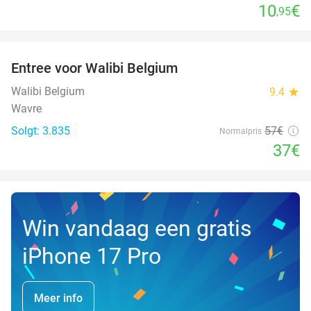
10
€
,95
favorite_border
Entree voor Walibi Belgium
35%
Walibi Belgium
9.4
star
Wavre
Solgt: 3.835
57€
Normalpris
37€
Win vandaag een gratis
iPhone 17 Pro
Meer info