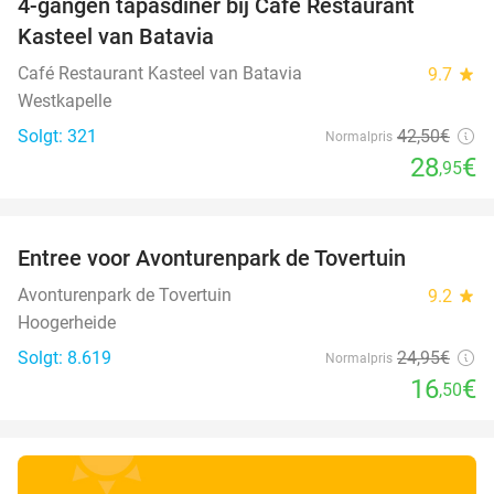
4-gangen tapasdiner bij Café Restaurant
32%
Kasteel van Batavia
Café Restaurant Kasteel van Batavia
9.7
star
Westkapelle
Solgt: 321
42
,50
€
Normalpris
28
€
,95
favorite_border
Entree voor Avonturenpark de Tovertuin
34%
Avonturenpark de Tovertuin
9.2
star
Hoogerheide
Solgt: 8.619
24
,95
€
Normalpris
16
€
,50