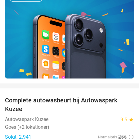
favorite_border
Complete autowasbeurt bij Autowaspark
38%
Kuzee
Autowaspark Kuzee
9.5
star
Goes (+2 lokationer)
Solgt: 2.941
25€
Normalpris