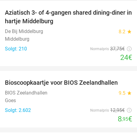
Aziatisch 3- of 4-gangen shared dining-diner in
36%
hartje Middelburg
De Bij Middelburg
8.2
star
Middelburg
Solgt: 210
37
,75
€
Normalpris
24€
favorite_border
Bioscoopkaartje voor BIOS Zeelandhallen
31%
BIOS Zeelandhallen
9.5
star
Goes
Solgt: 2.602
12
,95
€
Normalpris
8
€
,95
favorite_border