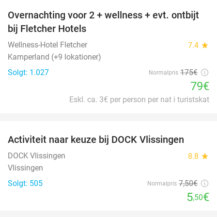
Overnachting voor 2 + wellness + evt. ontbijt
55%
bij Fletcher Hotels
Wellness-Hotel Fletcher
7.4
star
Kamperland (+9 lokationer)
Solgt: 1.027
175€
Normalpris
79€
Eskl. ca. 3€ per person per nat i turistskat
favorite_border
Activiteit naar keuze bij DOCK Vlissingen
27%
DOCK Vlissingen
8.8
star
Vlissingen
Solgt: 505
7
,50
€
Normalpris
5
€
,50
favorite_border