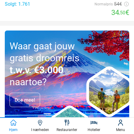
Solgt: 1.761
54€
Normalpris
34
€
,50
Waar gaat jouw
gratis droomreis
t.w.v. €3.000
naartoe?
Doe mee!
Hjem
I nærheden
Restauranter
Hoteller
Menu