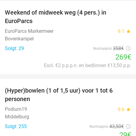
Weekend of midweek weg (4 pers.) in
25%
EuroParcs
EuroParcs Markermeer
9.1
star
Bovenkarspel
Solgt: 29
358€
Normalpris
269€
Excl. €2 p.p.p.n. en bedlinnen €13,50 p.p.
favorite_border
(Hyper)bowlen (1 of 1,5 uur) voor 1 tot 6
33%
personen
Podium19
9.6
star
Middelburg
Solgt: 255
43
,50
€
Normalpris
29€