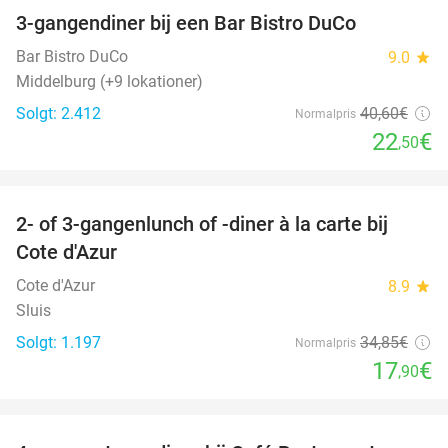
3-gangendiner bij een Bar Bistro DuCo
45%
Bar Bistro DuCo
9.0
star
Middelburg (+9 lokationer)
Solgt: 2.412
40
,60
€
Normalpris
22
€
,50
favorite_border
2- of 3-gangenlunch of -diner à la carte bij
49%
Cote d'Azur
Cote d'Azur
8.9
star
Sluis
Solgt: 1.197
34
,85
€
Normalpris
17
€
,90
favorite_border