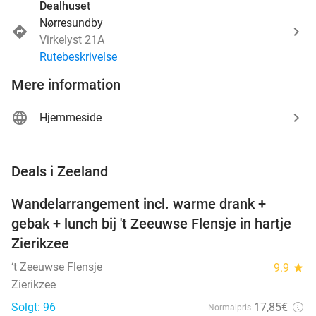
Dealhuset
Nørresundby
Virkelyst 21A
Rutebeskrivelse
Mere information
Hjemmeside
favorite_border
Deals i Zeeland
Wandelarrangement incl. warme drank +
39%
NYT I
gebak + lunch bij 't Zeeuwse Flensje in hartje
DAG
Zierikzee
‘t Zeeuwse Flensje
9.9
star
Zierikzee
Solgt: 96
17
,85
€
Normalpris