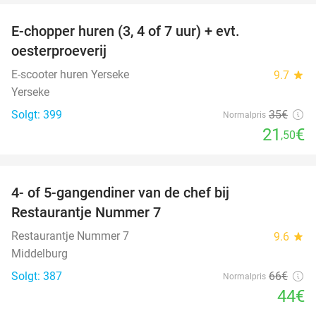
E-chopper huren (3, 4 of 7 uur) + evt.
39%
oesterproeverij
E-scooter huren Yerseke
9.7
star
Yerseke
Solgt: 399
35€
Normalpris
21
€
,50
favorite_border
4- of 5-gangendiner van de chef bij
33%
Restaurantje Nummer 7
Restaurantje Nummer 7
9.6
star
Middelburg
Solgt: 387
66€
Normalpris
44€