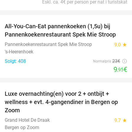
Eskl. ca. 4€ per person per nat i turistskat
favorite_border
All-You-Can-Eat pannenkoeken (1,5u) bij
57%
Pannenkoekenrestaurant Spek Mie Stroop
Pannenkoekenrestaurant Spek Mie Stroop
9.0
star
's-Heerenhoek
Solgt: 408
23€
Normalpris
9
€
,95
favorite_border
Luxe overnachting(en) voor 2 + ontbijt +
38%
wellness + evt. 4-gangendiner in Bergen op
Zoom
Grand Hotel De Draak
9.7
star
Bergen op Zoom