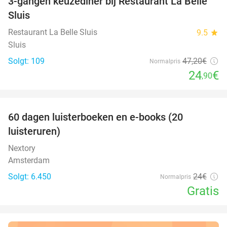
3-gangen keuzediner bij Restaurant La Belle
47%
Sluis
Restaurant La Belle Sluis
9.5
star
Sluis
Solgt: 109
47
,20
€
Normalpris
24
€
,90
favorite_border
100%
60 dagen luisterboeken en e-books (20
luisteruren)
Nextory
Amsterdam
Solgt: 6.450
24€
Normalpris
Gratis