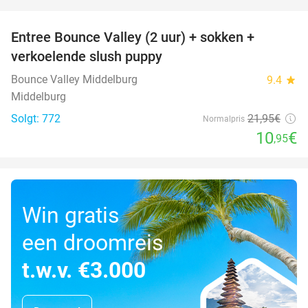
favorite_border
Entree Bounce Valley (2 uur) + sokken +
50%
verkoelende slush puppy
Bounce Valley Middelburg
9.4
star
Middelburg
Solgt: 772
21
,95
€
Normalpris
10
€
,95
Win gratis
een droomreis
t.w.v. €3.000