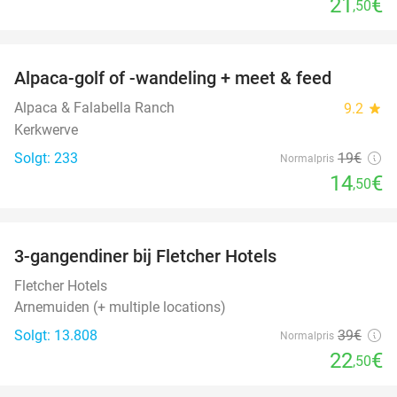
21
€
,50
favorite_border
Alpaca-golf of -wandeling + meet & feed
24%
Alpaca & Falabella Ranch
9.2
star
Kerkwerve
Solgt: 233
19€
Normalpris
14
€
,50
favorite_border
3-gangendiner bij Fletcher Hotels
42%
Fletcher Hotels
Arnemuiden (+ multiple locations)
Solgt: 13.808
39€
Normalpris
22
€
,50
favorite_border