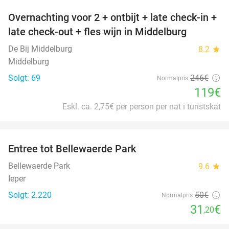
Overnachting voor 2 + ontbijt + late check-in +
52%
late check-out + fles wijn in Middelburg
De Bij Middelburg
8.2
star
Middelburg
Solgt: 69
246€
Normalpris
119€
Eskl. ca. 2,75€ per person per nat i turistskat
favorite_border
Entree tot Bellewaerde Park
38%
Bellewaerde Park
9.6
star
Ieper
Solgt: 2.220
50€
Normalpris
31
€
,20
favorite_border