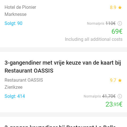
Hotel de Pionier
8.9
star
Marknesse
Solgt: 90
110€
Normalpris
69€
Including all additional costs
favorite_border
3-gangendiner met vrije keuze van de kaart bij
43%
Restaurant OASSIS
Restaurant OASSIS
9.7
star
Zierikzee
Solgt: 414
41
,70
€
Normalpris
23
€
,95
favorite_border