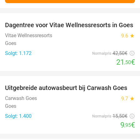
favorite_border
Dagentree voor Vitae Wellnessresorts in Goes
49%
Vitae Wellnessresorts
9.6
star
Goes
Solgt: 1.172
42
,50
€
Normalpris
21
€
,50
favorite_border
Uitgebreide autowasbeurt bij Carwash Goes
36%
Carwash Goes
9.7
star
Goes
Solgt: 1.400
15
,50
€
Normalpris
9
€
,95
favorite_border