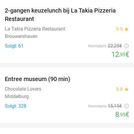
2-gangen keuzelunch bij La Takia Pizzeria
42%
Restaurant
La Takia Pizzeria Restaurant
9.0
star
Brouwershaven
Solgt: 61
22
,25
€
Normalpris
12
€
,95
favorite_border
Entree museum (90 min)
41%
Chocolate Lovers
8.8
star
Middelburg
Solgt: 328
15
,15
€
Normalpris
8
€
,95
favorite_border