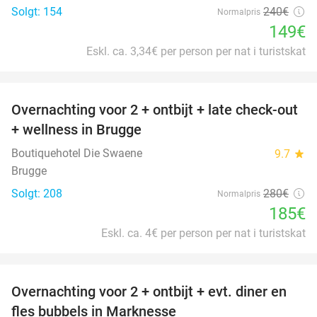
Solgt: 154
240€
Normalpris
149€
Eskl. ca. 3,34€ per person per nat i turistskat
favorite_border
Overnachting voor 2 + ontbijt + late check-out
34%
+ wellness in Brugge
Boutiquehotel Die Swaene
9.7
star
Brugge
Solgt: 208
280€
Normalpris
185€
Eskl. ca. 4€ per person per nat i turistskat
favorite_border
Overnachting voor 2 + ontbijt + evt. diner en
37%
fles bubbels in Marknesse