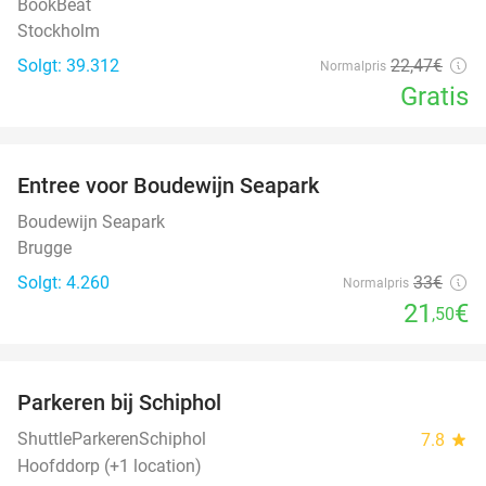
BookBeat
Stockholm
Solgt: 39.312
22
,47
€
Normalpris
Gratis
favorite_border
Entree voor Boudewijn Seapark
35%
Boudewijn Seapark
Brugge
Solgt: 4.260
33€
Normalpris
21
€
,50
favorite_border
Parkeren bij Schiphol
36%
ShuttleParkerenSchiphol
7.8
star
Hoofddorp (+1 location)