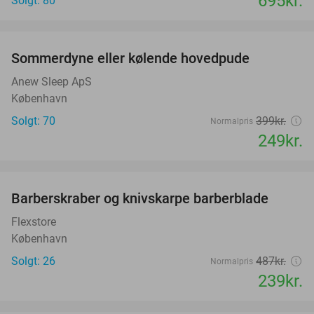
695kr.
Solgt: 80
favorite_border
Sommerdyne eller kølende hovedpude
38%
Anew Sleep ApS
København
Solgt: 70
399kr.
Normalpris
249kr.
favorite_border
Barberskraber og knivskarpe barberblade
51%
Flexstore
København
Solgt: 26
487kr.
Normalpris
239kr.
favorite_border