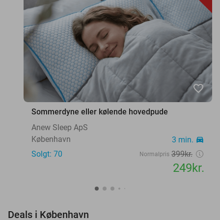
favorite_border
Sommerdyne eller kølende hovedpude
Anew Sleep ApS
København
3 min.
directions_car
Solgt: 70
399kr.
Normalpris
249kr.
favorite_border
Deals i København