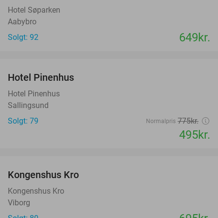
Hotel Søparken
Aabybro
649kr.
Solgt: 92
favorite_border
Hotel Pinenhus
36%
Hotel Pinenhus
Sallingsund
Solgt: 79
775kr.
Normalpris
495kr.
favorite_border
Kongenshus Kro
Kongenshus Kro
Viborg