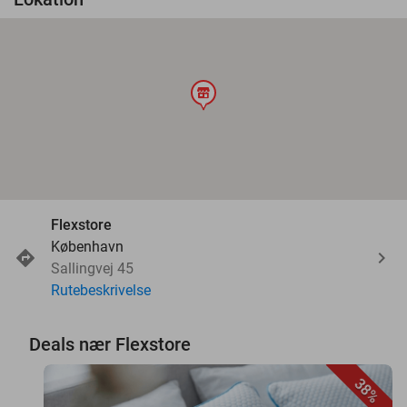
store
Flexstore
København
Sallingvej 45
Rutebeskrivelse
Deals nær Flexstore
38%