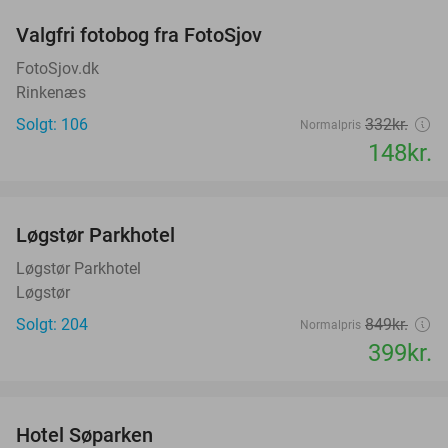
Valgfri fotobog fra FotoSjov
55%
FotoSjov.dk
Rinkenæs
Solgt: 106
332kr.
Normalpris
148kr.
favorite_border
Løgstør Parkhotel
53%
Løgstør Parkhotel
Løgstør
Solgt: 204
849kr.
Normalpris
399kr.
favorite_border
Hotel Søparken