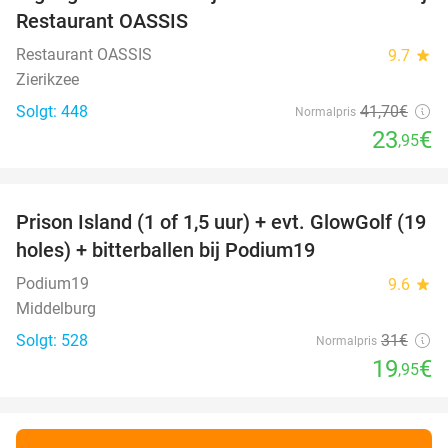
43%
Restaurant OASSIS
Restaurant OASSIS
9.7
star
Zierikzee
Solgt: 448
41
,70
€
Normalpris
23
€
,95
favorite_border
Prison Island (1 of 1,5 uur) + evt. GlowGolf (19
36%
holes) + bitterballen bij Podium19
Podium19
9.6
star
Middelburg
Solgt: 528
31€
Normalpris
19
€
,95