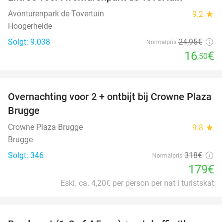
34%
Avonturenpark de Tovertuin
9.2
star
Hoogerheide
Solgt: 9.038
24
,95
€
Normalpris
16
€
,50
favorite_border
Overnachting voor 2 + ontbijt bij Crowne Plaza
44%
Brugge
Crowne Plaza Brugge
9.8
star
Brugge
Solgt: 346
318€
Normalpris
179€
Eskl. ca. 4,20€ per person per nat i turistskat
favorite_border