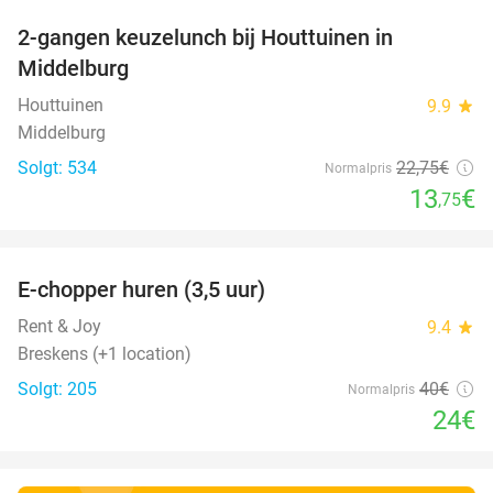
2-gangen keuzelunch bij Houttuinen in
40%
Middelburg
Houttuinen
9.9
star
Middelburg
Solgt: 534
22
,75
€
Normalpris
13
€
,75
favorite_border
E-chopper huren (3,5 uur)
40%
Rent & Joy
9.4
star
Breskens (+1 location)
Solgt: 205
40€
Normalpris
24€