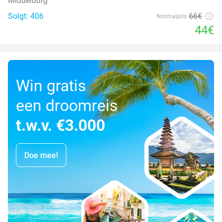
Middelburg
Solgt: 406
66€
Normalpris
44€
Win gratis
een droomreis
t.w.v. €3.000
Doe mee!