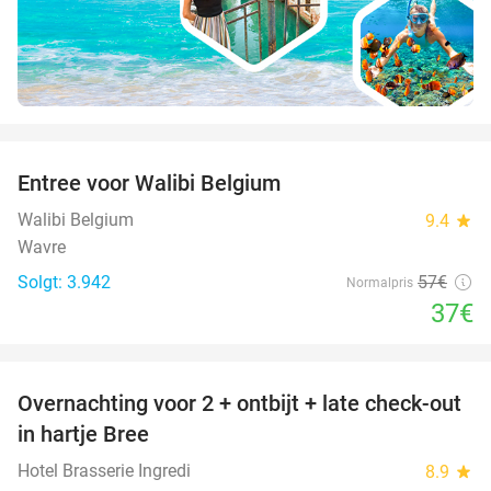
favorite_border
Entree voor Walibi Belgium
35%
Walibi Belgium
9.4
star
Wavre
Solgt: 3.942
57€
Normalpris
37€
favorite_border
Overnachting voor 2 + ontbijt + late check-out
41%
NYT I
in hartje Bree
DAG
Hotel Brasserie Ingredi
8.9
star