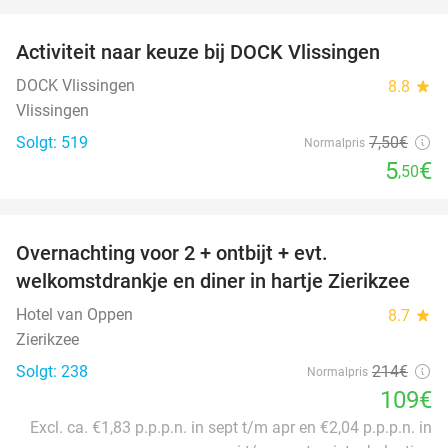
favorite_border
Activiteit naar keuze bij DOCK Vlissingen
27%
DOCK Vlissingen
8.8
star
Vlissingen
Solgt: 519
7
,50
€
Normalpris
5
€
,50
favorite_border
Overnachting voor 2 + ontbijt + evt.
49%
welkomstdrankje en diner in hartje Zierikzee
Hotel van Oppen
8.7
star
Zierikzee
Solgt: 238
214€
Normalpris
109€
Excl. ca. €1,83 p.p.p.n. in sept t/m apr en €2,04 p.p.p.n. in