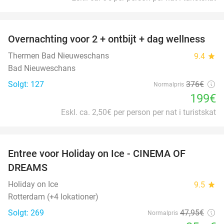
favorite_border
Overnachting voor 2 + ontbijt + dag wellness
47%
Thermen Bad Nieuweschans
9.4
star
Bad Nieuweschans
Solgt: 127
376€
Normalpris
199€
Eskl. ca. 2,50€ per person per nat i turistskat
favorite_border
Entree voor Holiday on Ice - CINEMA OF
25%
DREAMS
Holiday on Ice
9.5
star
Rotterdam (+4 lokationer)
Solgt: 269
47
,95
€
Normalpris