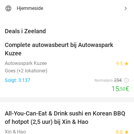
Hjemmeside
favorite_border
Deals i Zeeland
Complete autowasbeurt bij Autowaspark
38%
Kuzee
Autowaspark Kuzee
9.5
star
Goes (+2 lokationer)
Solgt: 3.137
25€
Normalpris
15
€
,50
favorite_border
All-You-Can-Eat & Drink sushi en Korean BBQ
26%
NYT I
of hotpot (2,5 uur) bij Xin & Hao
DAG
Xin & Hao
8.8
star