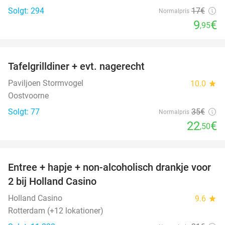
Solgt: 294
17€
Normalpris
9
€
,95
favorite_border
Tafelgrilldiner + evt. nagerecht
36%
Paviljoen Stormvogel
10.0
star
Oostvoorne
Solgt: 77
35€
Normalpris
22
€
,50
favorite_border
Entree + hapje + non-alcoholisch drankje voor
52%
2 bij Holland Casino
Holland Casino
9.6
star
Rotterdam (+12 lokationer)