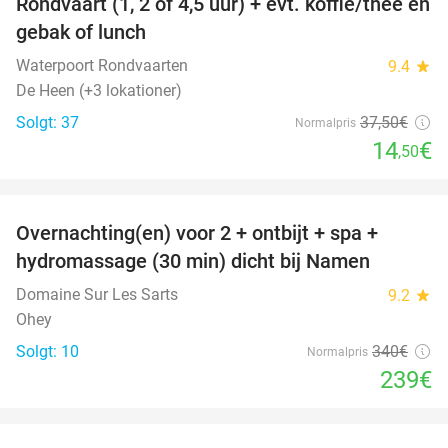
Rondvaart (1, 2 of 4,5 uur) + evt. koffie/thee en
61%
gebak of lunch
Waterpoort Rondvaarten
9.4
star
De Heen (+3 lokationer)
Solgt: 37
37
,50
€
Normalpris
14
€
,50
favorite_border
Overnachting(en) voor 2 + ontbijt + spa +
30%
hydromassage (30 min) dicht bij Namen
Domaine Sur Les Sarts
9.2
star
Ohey
Solgt: 10
340€
Normalpris
239€
favorite_border