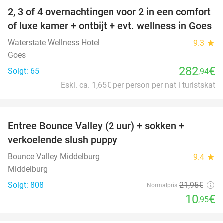
2, 3 of 4 overnachtingen voor 2 in een comfort
of luxe kamer + ontbijt + evt. wellness in Goes
Waterstate Wellness Hotel
9.3
star
Goes
282
€
Solgt: 65
,94
Eskl. ca. 1,65€ per person per nat i turistskat
favorite_border
Entree Bounce Valley (2 uur) + sokken +
50%
verkoelende slush puppy
Bounce Valley Middelburg
9.4
star
Middelburg
Solgt: 808
21
,95
€
Normalpris
10
€
,95
favorite_border