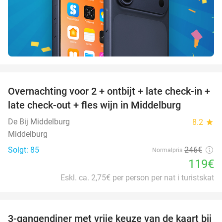
favorite_border
Overnachting voor 2 + ontbijt + late check-in +
52%
late check-out + fles wijn in Middelburg
De Bij Middelburg
8.2
star
Middelburg
Solgt: 85
246€
Normalpris
119€
Eskl. ca. 2,75€ per person per nat i turistskat
favorite_border
3-gangendiner met vrije keuze van de kaart bij