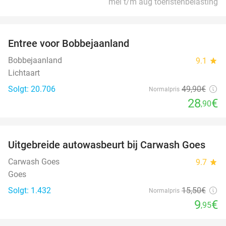
mei t/m aug toeristenbelasting
favorite_border
Entree voor Bobbejaanland
42%
Bobbejaanland
9.1
star
Lichtaart
Solgt: 20.706
49
,90
€
Normalpris
28
€
,90
favorite_border
Uitgebreide autowasbeurt bij Carwash Goes
36%
Carwash Goes
9.7
star
Goes
Solgt: 1.432
15
,50
€
Normalpris
9
€
,95
favorite_border