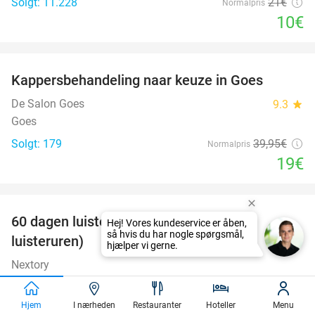
Solgt: 11.228
21€
Normalpris
10€
favorite_border
Kappersbehandeling naar keuze in Goes
52%
De Salon Goes
9.3
star
Goes
Solgt: 179
39
,95
€
Normalpris
19€
favorite_border
100%
60 dagen luisterboeken en e-books (20
luisteruren)
Nextory
Amsterdam
Solgt: 6.726
24€
Normalpris
Hjem
I nærheden
Restauranter
Hoteller
Menu