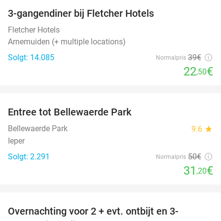
3-gangendiner bij Fletcher Hotels
42%
Fletcher Hotels
Arnemuiden (+ multiple locations)
Solgt: 14.085
39€
Normalpris
22
€
,50
favorite_border
Entree tot Bellewaerde Park
38%
Bellewaerde Park
9.6
star
Ieper
Solgt: 2.291
50€
Normalpris
31
€
,20
favorite_border
Overnachting voor 2 + evt. ontbijt en 3-