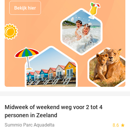
Bekijk hier
favorite_border
Midweek of weekend weg voor 2 tot 4
personen in Zeeland
Summio Parc Aquadelta
8.6
star