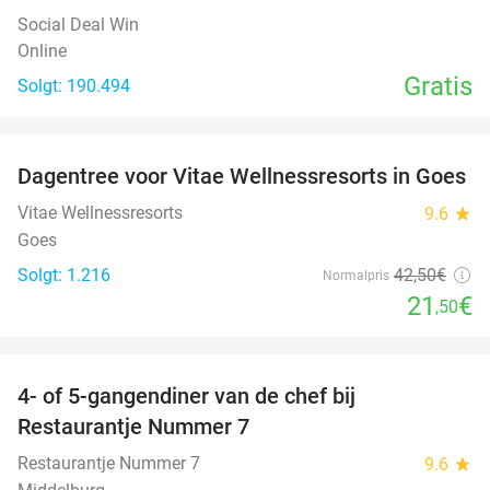
Social Deal Win
Online
Gratis
Solgt: 190.494
favorite_border
Dagentree voor Vitae Wellnessresorts in Goes
49%
Vitae Wellnessresorts
9.6
star
Goes
Solgt: 1.216
42
,50
€
Normalpris
21
€
,50
favorite_border
4- of 5-gangendiner van de chef bij
33%
Restaurantje Nummer 7
Restaurantje Nummer 7
9.6
star