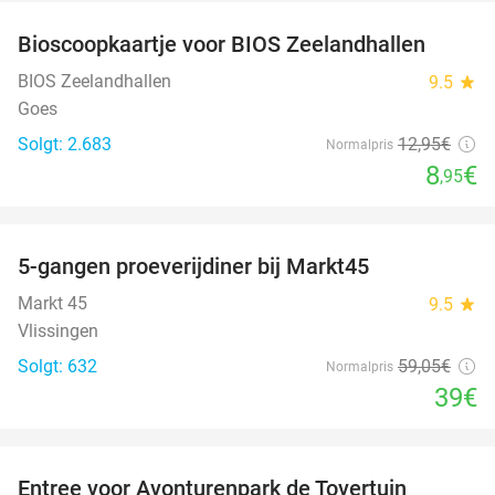
Bioscoopkaartje voor BIOS Zeelandhallen
31%
BIOS Zeelandhallen
9.5
star
Goes
Solgt: 2.683
12
,95
€
Normalpris
8
€
,95
favorite_border
5-gangen proeverijdiner bij Markt45
34%
Markt 45
9.5
star
Vlissingen
Solgt: 632
59
,05
€
Normalpris
39€
favorite_border
Entree voor Avonturenpark de Tovertuin