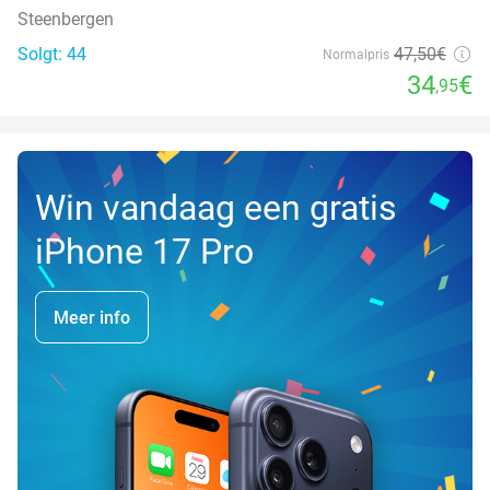
Steenbergen
Solgt: 44
47
,50
€
Normalpris
34
€
,95
Win vandaag een gratis
iPhone 17 Pro
Meer info