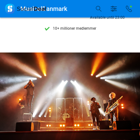
Se flere end 15.000 deals

MusicalDanmark
Tilgængelig 7 dage om ugen
Available until 23:00
10+ millioner medlemmer
9,4
baseret på
206.489 anmeldelser
Se flere end 15.000 deals
Tilgængelig 7 dage om ugen
10+ millioner medlemmer