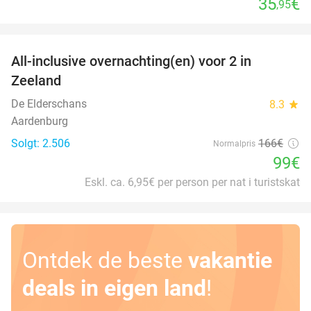
35
€
,95
favorite_border
All-inclusive overnachting(en) voor 2 in
40%
Zeeland
De Elderschans
8.3
star
Aardenburg
Solgt: 2.506
166€
Normalpris
99€
Eskl. ca. 6,95€ per person per nat i turistskat
Ontdek de beste
vakantie
deals in eigen land
!