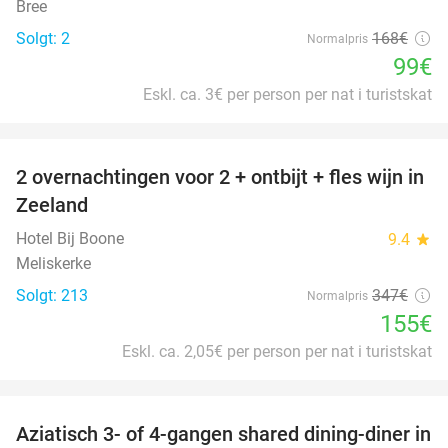
Bree
Solgt: 2
168€
Normalpris
99€
Eskl. ca. 3€ per person per nat i turistskat
favorite_border
2 overnachtingen voor 2 + ontbijt + fles wijn in
55%
Zeeland
Hotel Bij Boone
9.4
star
Meliskerke
Solgt: 213
347€
Normalpris
155€
Eskl. ca. 2,05€ per person per nat i turistskat
favorite_border
Aziatisch 3- of 4-gangen shared dining-diner in
36%