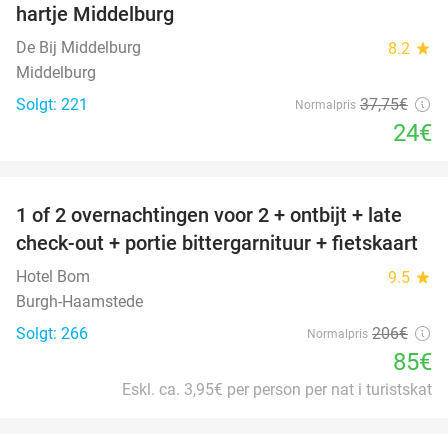
hartje Middelburg
De Bij Middelburg
8.2
star
Middelburg
Solgt: 221
37
,75
€
Normalpris
24€
favorite_border
1 of 2 overnachtingen voor 2 + ontbijt + late
59%
check-out + portie bittergarnituur + fietskaart
Hotel Bom
9.5
star
Burgh-Haamstede
Solgt: 266
206€
Normalpris
85€
Eskl. ca. 3,95€ per person per nat i turistskat
favorite_border