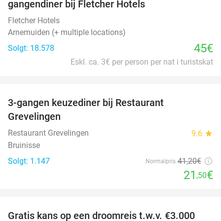
gangendiner bij Fletcher Hotels
Fletcher Hotels
Arnemuiden (+ multiple locations)
45€
Solgt: 18.578
Eskl. ca. 3€ per person per nat i turistskat
favorite_border
3-gangen keuzediner bij Restaurant
48%
Grevelingen
Restaurant Grevelingen
9.6
star
Bruinisse
Solgt: 1.147
41
,20
€
Normalpris
21
€
,50
favorite_border
Gratis kans op een droomreis t.w.v. €3.000