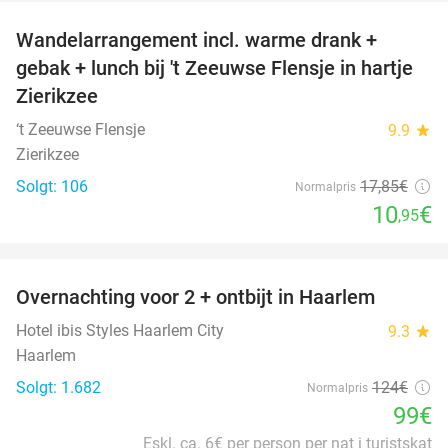
Wandelarrangement incl. warme drank +
39%
gebak + lunch bij 't Zeeuwse Flensje in hartje
Zierikzee
‘t Zeeuwse Flensje
9.9
star
Zierikzee
Solgt: 106
17
,85
€
Normalpris
10
€
,95
favorite_border
Overnachting voor 2 + ontbijt in Haarlem
20%
Hotel ibis Styles Haarlem City
9.3
star
Haarlem
Solgt: 1.682
124€
Normalpris
99€
Eskl. ca. 6€ per person per nat i turistskat