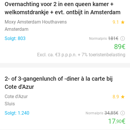
Overnachting voor 2 in een queen kamer +
51%
welkomstdrankje + evt. ontbijt in Amsterdam
Moxy Amsterdam Houthavens
9.1
star
Amsterdam
Solgt: 803
181€
Normalpris
89€
Excl. ca. €3 p.p.p.n. + 7% toeristenbelasting
favorite_border
2- of 3-gangenlunch of -diner à la carte bij
49%
Cote d'Azur
Cote d'Azur
8.9
star
Sluis
Solgt: 1.240
34
,85
€
Normalpris
17
€
,90