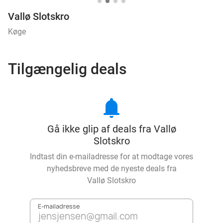
Vallø Slotskro
Køge
Tilgængelig deals
notifications
Gå ikke glip af deals fra Vallø
Slotskro
Indtast din e-mailadresse for at modtage vores
nyhedsbreve med de nyeste deals fra
Vallø Slotskro
E-mailadresse