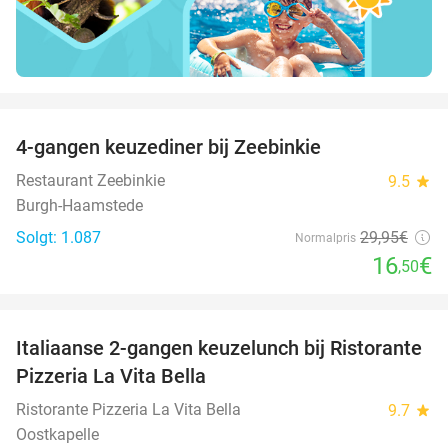
favorite_border
4-gangen keuzediner bij Zeebinkie
45%
Restaurant Zeebinkie
9.5
star
Burgh-Haamstede
Solgt: 1.087
29
,95
€
Normalpris
16
€
,50
favorite_border
Italiaanse 2-gangen keuzelunch bij Ristorante
41%
Pizzeria La Vita Bella
Ristorante Pizzeria La Vita Bella
9.7
star
Oostkapelle