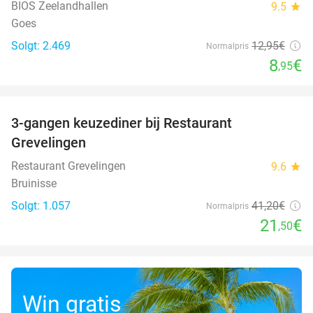
BIOS Zeelandhallen
9.5
star
Goes
Solgt: 2.469
12
,95
€
Normalpris
8
€
,95
favorite_border
3-gangen keuzediner bij Restaurant
48%
Grevelingen
Restaurant Grevelingen
9.6
star
Bruinisse
Solgt: 1.057
41
,20
€
Normalpris
21
€
,50
Win gratis