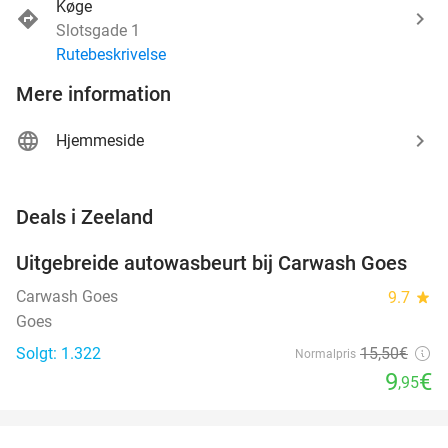
Køge
Slotsgade 1
Rutebeskrivelse
Mere information
Hjemmeside
favorite_border
Deals i Zeeland
Uitgebreide autowasbeurt bij Carwash Goes
36%
Carwash Goes
9.7
star
Goes
Solgt: 1.322
15
,50
€
Normalpris
9
€
,95
favorite_border