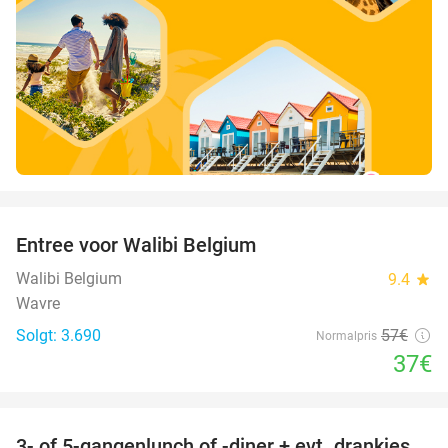
favorite_border
Entree voor Walibi Belgium
35%
Walibi Belgium
9.4
star
Wavre
Solgt: 3.690
57€
Normalpris
37€
favorite_border
3- of 5-gangenlunch of -diner + evt. drankjes