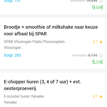
Solgt: 151
16
,45
€
Normalpris
9
€
,50
favorite_border
Broodje + smoothie of milkshake naar keuze
36%
voor afhaal bij SPAR
SPAR Vlissingen Pablo Picassoplein
9.7
star
Vlissingen
Solgt: 283
8
,15
€
Normalpris
5
€
,25
favorite_border
E-chopper huren (3, 4 of 7 uur) + evt.
39%
oesterproeverij
E-scooter huren Yerseke
9.7
star
Yerseke