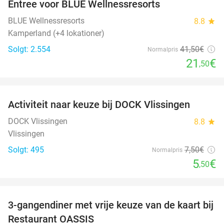
Entree voor BLUE Wellnessresorts
48%
BLUE Wellnessresorts
8.8
star
Kamperland (+4 lokationer)
Solgt: 2.554
41
,50
€
Normalpris
21
€
,50
favorite_border
Activiteit naar keuze bij DOCK Vlissingen
27%
DOCK Vlissingen
8.8
star
Vlissingen
Solgt: 495
7
,50
€
Normalpris
5
€
,50
favorite_border
3-gangendiner met vrije keuze van de kaart bij
43%
Restaurant OASSIS