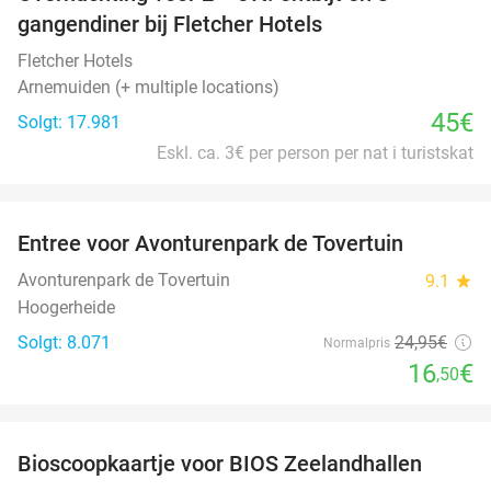
gangendiner bij Fletcher Hotels
Fletcher Hotels
Arnemuiden (+ multiple locations)
45€
Solgt: 17.981
Eskl. ca. 3€ per person per nat i turistskat
favorite_border
Entree voor Avonturenpark de Tovertuin
34%
Avonturenpark de Tovertuin
9.1
star
Hoogerheide
Solgt: 8.071
24
,95
€
Normalpris
16
€
,50
favorite_border
Bioscoopkaartje voor BIOS Zeelandhallen
31%