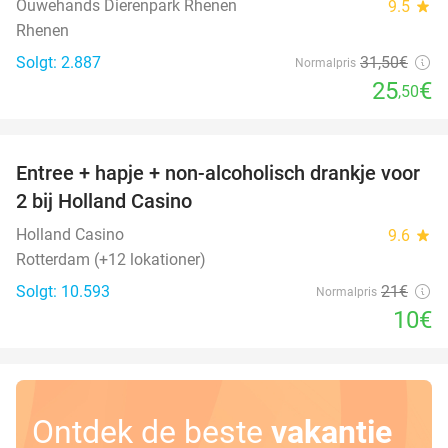
Ouwehands Dierenpark Rhenen
9.5
star
Rhenen
Solgt: 2.887
31
,50
€
Normalpris
25
€
,50
favorite_border
Entree + hapje + non-alcoholisch drankje voor
52%
2 bij Holland Casino
Holland Casino
9.6
star
Rotterdam (+12 lokationer)
Solgt: 10.593
21€
Normalpris
10€
Ontdek de beste
vakantie