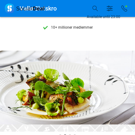
Se flere end 15.000 deals

Vallø Slotskro
Tilgængelig 7 dage om ugen
Available until 23:00
10+ millioner medlemmer
9,4
baseret på
205.886 anmeldelser
Se flere end 15.000 deals
Tilgængelig 7 dage om ugen
10+ millioner medlemmer