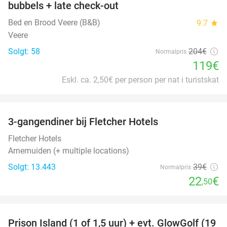
bubbels + late check-out
Bed en Brood Veere (B&B)
9.7
star
Veere
Solgt: 58
204€
Normalpris
119€
Eskl. ca. 2,50€ per person per nat i turistskat
favorite_border
3-gangendiner bij Fletcher Hotels
42%
Fletcher Hotels
Arnemuiden (+ multiple locations)
Solgt: 13.443
39€
Normalpris
22
€
,50
favorite_border
Prison Island (1 of 1,5 uur) + evt. GlowGolf (19
36%