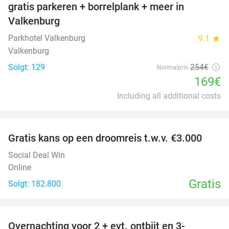
gratis parkeren + borrelplank + meer in
Valkenburg
Parkhotel Valkenburg
9.1
star
Valkenburg
Solgt: 129
254€
Normalpris
169€
Including all additional costs
favorite_border
Gratis kans op een droomreis t.w.v. €3.000
Social Deal Win
Online
Gratis
Solgt: 182.800
favorite_border
Overnachting voor 2 + evt. ontbijt en 3-