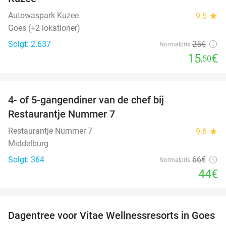
Autowaspark Kuzee
9.5
star
Goes (+2 lokationer)
Solgt: 2.637
25€
Normalpris
15
€
,50
favorite_border
4- of 5-gangendiner van de chef bij
33%
Restaurantje Nummer 7
Restaurantje Nummer 7
9.6
star
Middelburg
Solgt: 364
66€
Normalpris
44€
favorite_border
Dagentree voor Vitae Wellnessresorts in Goes
49%