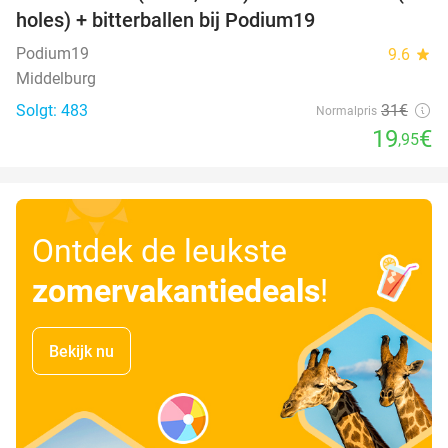
holes) + bitterballen bij Podium19
Podium19
9.6
star
Middelburg
Solgt: 483
31€
Normalpris
19
€
,95
Ontdek de leukste
zomervakantiedeals
!
Bekijk nu