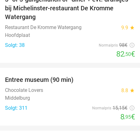
16%
bij Michelinster-restaurant De Kromme
Watergang
Restaurant De Kromme Watergang
9.9
star
Hoofdplaat
Solgt: 38
98€
Normalpris
82
€
,50
favorite_border
Entree museum (90 min)
41%
Chocolate Lovers
8.8
star
Middelburg
Solgt: 311
15
,15
€
Normalpris
8
€
,95
favorite_border