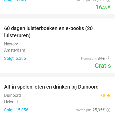
16
€
,50
favorite_border
100%
60 dagen luisterboeken en e-books (20
luisteruren)
Nextory
Amsterdam
Solgt: 6.385
24€
Normalpris
Gratis
favorite_border
All-in spelen, eten en drinken bij Duinoord
19%
Duinoord
9.8
star
Helvoirt
Solgt: 15.056
25
,95
€
Normalpris