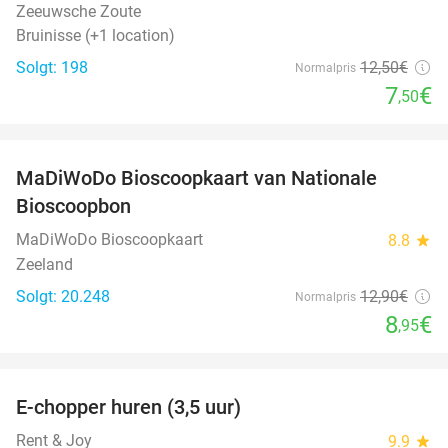
Zeeuwsche Zoute
Bruinisse (+1 location)
Solgt: 198
12
,50
€
Normalpris
7
€
,50
favorite_border
MaDiWoDo Bioscoopkaart van Nationale
31%
Bioscoopbon
MaDiWoDo Bioscoopkaart
8.8
star
Zeeland
Solgt: 20.248
12
,90
€
Normalpris
8
€
,95
favorite_border
E-chopper huren (3,5 uur)
40%
Rent & Joy
9.9
star