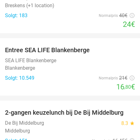
Breskens (+1 location)
Solgt: 183
40€
Normalpris
24€
favorite_border
Entree SEA LIFE Blankenberge
20%
SEA LIFE Blankenberge
Blankenberge
Solgt: 10.549
21€
Normalpris
16
€
,80
favorite_border
2-gangen keuzelunch bij De Bij Middelburg
42%
De Bij Middelburg
8.3
star
Middelburg