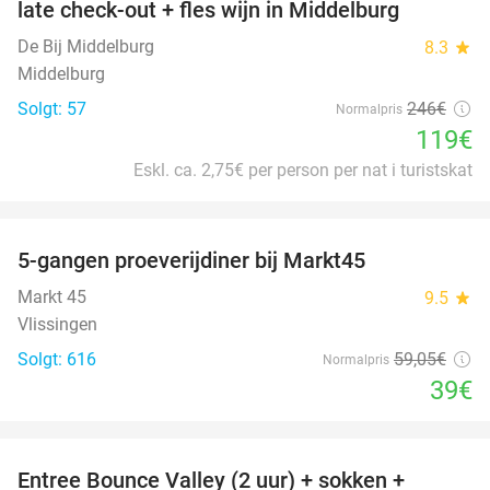
late check-out + fles wijn in Middelburg
De Bij Middelburg
8.3
star
Middelburg
Solgt: 57
246€
Normalpris
119€
Eskl. ca. 2,75€ per person per nat i turistskat
favorite_border
5-gangen proeverijdiner bij Markt45
34%
Markt 45
9.5
star
Vlissingen
Solgt: 616
59
,05
€
Normalpris
39€
favorite_border
Entree Bounce Valley (2 uur) + sokken +
50%