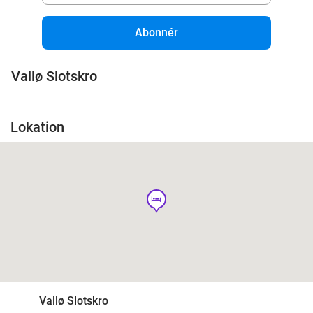
Abonnér
Vallø Slotskro
Lokation
hotel
Vallø Slotskro