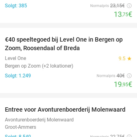
Solgt: 385
23
,15
€
Normalpris
13
€
,75
favorite_border
€40 speeltegoed bij Level One in Bergen op
50%
Zoom, Roosendaal of Breda
Level One
9.5
star
Bergen op Zoom (+2 lokationer)
Solgt: 1.249
40€
Normalpris
19
€
,95
favorite_border
Entree voor Avonturenboerderij Molenwaard
27%
Avonturenboerderij Molenwaard
Groot-Ammers
Solgt: 8.540
22
,75
€
Normalpris