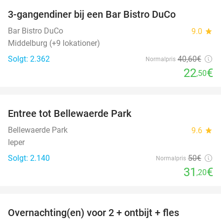
3-gangendiner bij een Bar Bistro DuCo
45%
Bar Bistro DuCo
9.0
star
Middelburg (+9 lokationer)
Solgt: 2.362
40
,60
€
Normalpris
22
€
,50
favorite_border
Entree tot Bellewaerde Park
38%
Bellewaerde Park
9.6
star
Ieper
Solgt: 2.140
50€
Normalpris
31
€
,20
favorite_border
Overnachting(en) voor 2 + ontbijt + fles
42%