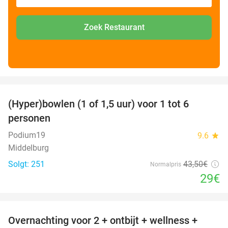
Zoek Restaurant
favorite_border
(Hyper)bowlen (1 of 1,5 uur) voor 1 tot 6
33%
personen
Podium19
9.6
star
Middelburg
Solgt: 251
43
,50
€
Normalpris
29€
favorite_border
Overnachting voor 2 + ontbijt + wellness +
33%