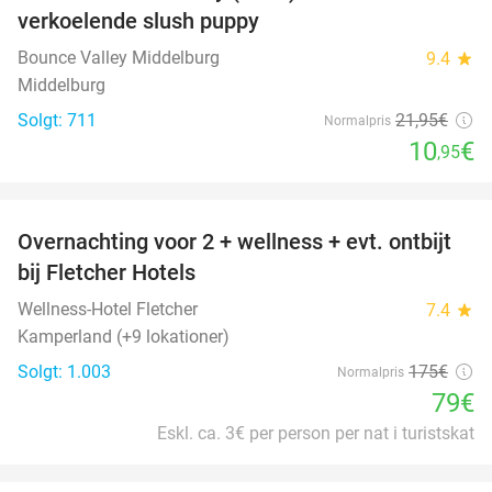
verkoelende slush puppy
Bounce Valley Middelburg
9.4
star
Middelburg
Solgt: 711
21
,95
€
Normalpris
10
€
,95
favorite_border
Overnachting voor 2 + wellness + evt. ontbijt
55%
bij Fletcher Hotels
Wellness-Hotel Fletcher
7.4
star
Kamperland (+9 lokationer)
Solgt: 1.003
175€
Normalpris
79€
Eskl. ca. 3€ per person per nat i turistskat
favorite_border