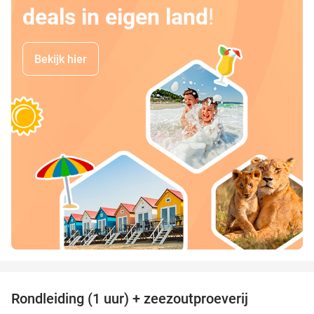
deals in eigen land
!
Bekijk hier
favorite_border
Rondleiding (1 uur) + zeezoutproeverij
40%