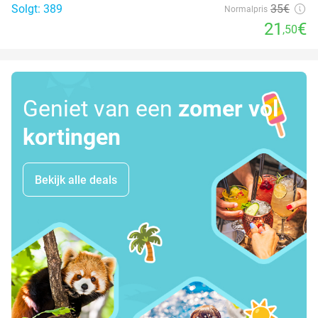
Solgt: 389
35€
Normalpris
21
€
,50
Geniet van een
zomer vol
kortingen
Bekijk alle deals