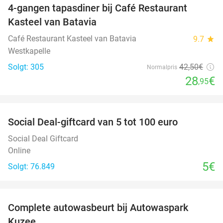
4-gangen tapasdiner bij Café Restaurant
32%
Kasteel van Batavia
Café Restaurant Kasteel van Batavia
9.7
star
Westkapelle
Solgt: 305
42
,50
€
Normalpris
28
€
,95
favorite_border
Social Deal-giftcard van 5 tot 100 euro
Social Deal Giftcard
Online
5€
Solgt: 76.849
favorite_border
Complete autowasbeurt bij Autowaspark
38%
Kuzee