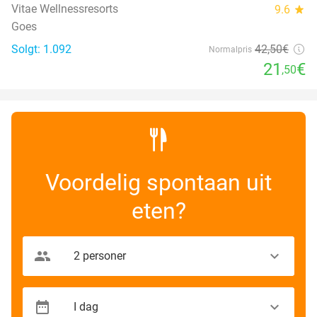
Vitae Wellnessresorts
9.6
star
Goes
Solgt: 1.092
42
,50
€
Normalpris
21
€
,50
Voordelig spontaan uit
eten?