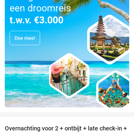
een droomreis
t.w.v. €3.000
Doe mee!
favorite_border
Overnachting voor 2 + ontbijt + late check-in +
52%