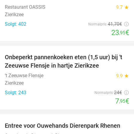
Restaurant OASSIS
9.7
star
Zierikzee
Solgt: 402
41
,70
€
Normalpris
23
€
,95
favorite_border
Onbeperkt pannenkoeken eten (1,5 uur) bij 't
67%
Zeeuwse Flensje in hartje Zierikzee
‘t Zeeuwse Flensje
9.9
star
Zierikzee
Solgt: 243
24€
Normalpris
7
€
,95
favorite_border
Entree voor Ouwehands Dierenpark Rhenen
19%