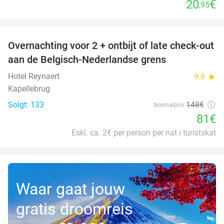
20
€
,95
favorite_border
Overnachting voor 2 + ontbijt of late check-out
45%
aan de Belgisch-Nederlandse grens
Hotel Reynaert
9.8
star
Kapellebrug
Solgt: 133
148€
Normalpris
81€
Eskl. ca. 2€ per person per nat i turistskat
Waar gaat jouw
gratis droomreis