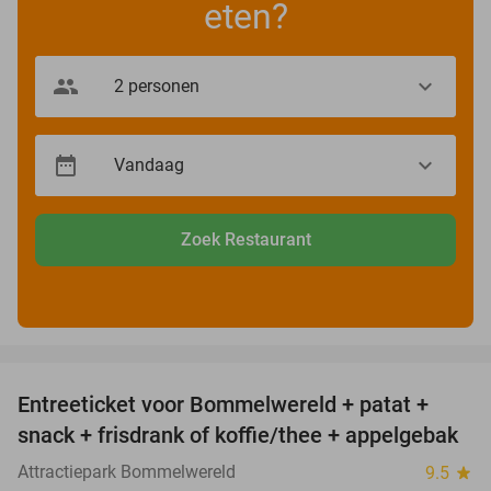
eten?
Zoek Restaurant
favorite_border
Entreeticket voor Bommelwereld + patat +
23%
snack + frisdrank of koffie/thee + appelgebak
Attractiepark Bommelwereld
9.5
star