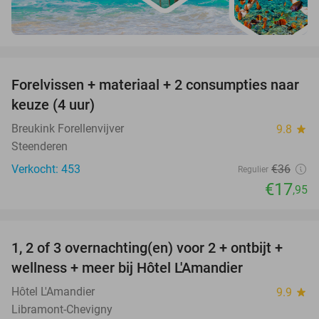
favorite_border
Forelvissen + materiaal + 2 consumpties naar
50%
keuze (4 uur)
Breukink Forellenvijver
9.8
star
Steenderen
Verkocht: 453
€36
Regulier
€17
,95
favorite_border
1, 2 of 3 overnachting(en) voor 2 + ontbijt +
32%
NEW
wellness + meer bij Hôtel L'Amandier
TODAY
Hôtel L'Amandier
9.9
star
Libramont-Chevigny