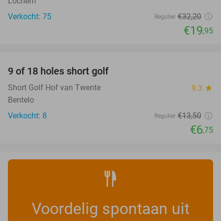
Lochem
Verkocht: 75
€32
,20
Regulier
€19
,95
favorite_border
9 of 18 holes short golf
50%
NEW
TODAY
Short Golf Hof van Twente
9.3
star
Bentelo
Verkocht: 8
€13
,50
Regulier
€6
,75
Voordelig spontaan uit