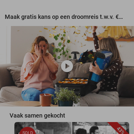
Maak gratis kans op een droomreis t.w.v. €3.000!
play_circle
Vaak samen gekocht
43%
SOLD