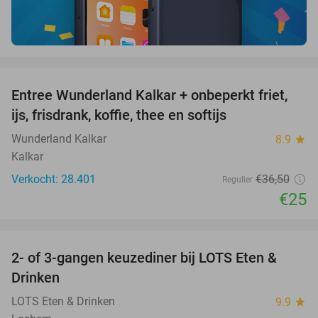
favorite_border
Entree Wunderland Kalkar + onbeperkt friet,
32%
ijs, frisdrank, koffie, thee en softijs
Wunderland Kalkar
8.9
star
Kalkar
Verkocht: 28.401
€36
,50
Regulier
€25
favorite_border
2- of 3-gangen keuzediner bij LOTS Eten &
38%
Drinken
LOTS Eten & Drinken
9.9
star