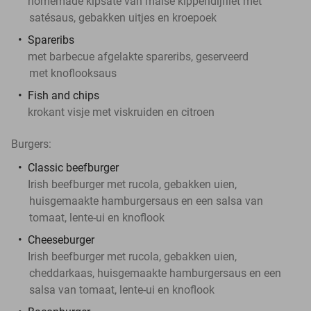
homemade kipsaté van malse kippendijfilet met
satésaus, gebakken uitjes en kroepoek
Spareribs
met barbecue afgelakte spareribs, geserveerd
met knoflooksaus
Fish and chips
krokant visje met viskruiden en citroen
Burgers:
Classic beefburger
Irish beefburger met rucola, gebakken uien,
huisgemaakte hamburgersaus en een salsa van
tomaat, lente-ui en knoflook
Cheeseburger
Irish beefburger met rucola, gebakken uien,
cheddarkaas, huisgemaakte hamburgersaus en een
salsa van tomaat, lente-ui en knoflook