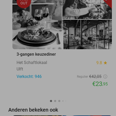
OUT
3-gangen keuzediner
Het Schaftlokaal
9.8
star
Ulft
Verkocht: 946
€42
,05
Regulier
€23
,95
Anderen bekeken ook