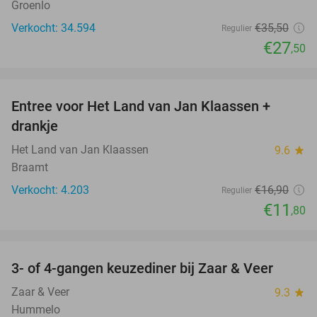
Groenlo
Verkocht: 34.594
€35
,50
Regulier
€27
,50
favorite_border
Entree voor Het Land van Jan Klaassen +
30%
drankje
Het Land van Jan Klaassen
9.6
star
Braamt
Verkocht: 4.203
€16
,90
Regulier
€11
,80
favorite_border
3- of 4-gangen keuzediner bij Zaar & Veer
43%
Zaar & Veer
9.3
star
Hummelo