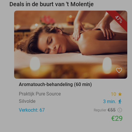
Deals in de buurt van 't Molentje
47%
favorite_border
Aromatouch-behandeling (60 min)
Praktijk Pure Source
10
star
Silvolde
3 min.
directions_walk
Verkocht: 67
€55
Regulier
€29