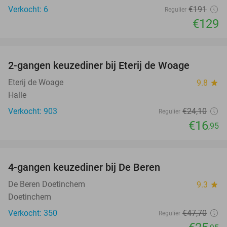
Verkocht: 6
€191
Regulier
€129
favorite_border
2-gangen keuzediner bij Eterij de Woage
30%
Eterij de Woage
9.8
star
Halle
Verkocht: 903
€24
,10
Regulier
€16
,95
favorite_border
4-gangen keuzediner bij De Beren
46%
De Beren Doetinchem
9.3
star
Doetinchem
Verkocht: 350
€47
,70
Regulier