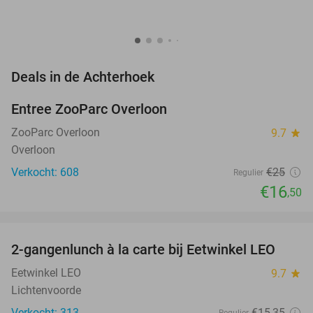
favorite_border
Deals in de Achterhoek
Entree ZooParc Overloon
34%
NEW
TODAY
ZooParc Overloon
9.7
star
Overloon
Verkocht: 608
€25
Regulier
€16
,50
favorite_border
2-gangenlunch à la carte bij Eetwinkel LEO
35%
Eetwinkel LEO
9.7
star
Lichtenvoorde
Verkocht: 313
€15
,35