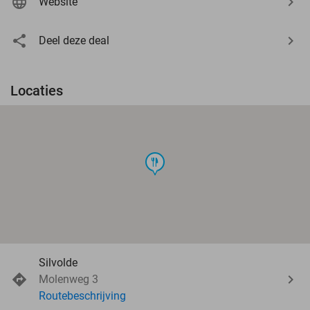
Website
Deel deze deal
Locaties
food
Silvolde
Molenweg 3
Routebeschrijving