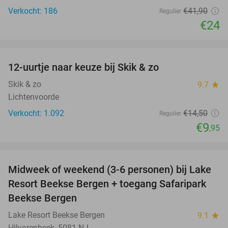
Verkocht: 186
€41
,90
Regulier
€24
favorite_border
12-uurtje naar keuze bij Skik & zo
31%
Skik & zo
9.7
star
Lichtenvoorde
Verkocht: 1.092
€14
,50
Regulier
€9
,95
favorite_border
Midweek of weekend (3-6 personen) bij Lake
53%
Resort Beekse Bergen + toegang Safaripark
Beekse Bergen
Lake Resort Beekse Bergen
9.1
star
Hilvarenbeek, 5081 NJ