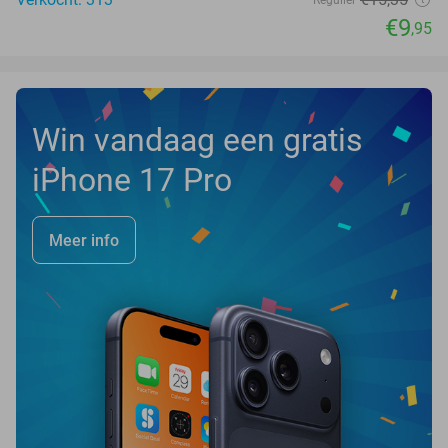
Regulier
€9
,95
Win vandaag een gratis
iPhone 17 Pro
Meer info