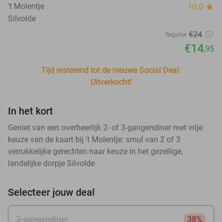
't Molentje
10.0
star
Silvolde
€24
Regulier
€14
,95
Tijd resterend tot de nieuwe Social Deal:
Uitverkocht!
In het kort
Geniet van een overheerlijk 2- of 3-gangendiner met vrije
keuze van de kaart bij 't Molentje: smul van 2 of 3
verrukkelijke gerechten naar keuze in het gezellige,
landelijke dorpje Silvolde
Selecteer jouw deal
2-gangendiner
38%