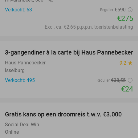
Verkocht: 63
€590
Regulier
€275
Excl. ca. €2,65 p.p.p.n. toeristenbelasting
favorite_border
3-gangendiner à la carte bij Haus Pannebecker
38%
Haus Pannebecker
9.2
star
Isselburg
Verkocht: 495
€38
,55
Regulier
€24
favorite_border
Gratis kans op een droomreis t.w.v. €3.000
Social Deal Win
Online