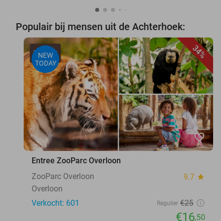
Populair bij mensen uit de Achterhoek:
34%
NEW
TODAY
favorite_border
Entree ZooParc Overloon
ZooParc Overloon
9.7
star
Overloon
Verkocht: 601
€25
Regulier
€16
,50