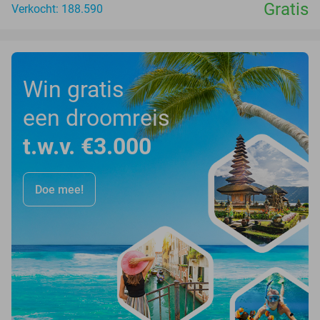
Gratis
Verkocht: 188.590
Win gratis
een droomreis
t.w.v. €3.000
Doe mee!