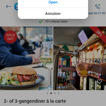
Open
7 dagen per week beschikbaar
Annuleer
Bereikbaar tot 21:00
10+ miljoen leden
9,4
op basis van
206.330 reviews
38%
Ontdek 15.000+ deals
SOLD
OUT
7 dagen per week beschikbaar
10+ miljoen leden
favorite_border
2- of 3-gangendiner à la carte