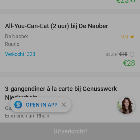
€25
,95
favorite_border
All-You-Can-Eat (2 uur) bij De Naober
42%
De Naober
9.6
star
Ruurlo
Verkocht: 323
€48
Regulier
€28
favorite_border
3-gangendiner à la carte bij Genusswerk
37%
Niederrhein
close
OPEN IN APP
Genusswerk Niederrhein
9.5
star
Emmerich am Rhein
Verkocht: 150
€36
,23
Regulier
Uitverkocht!
€22
,95