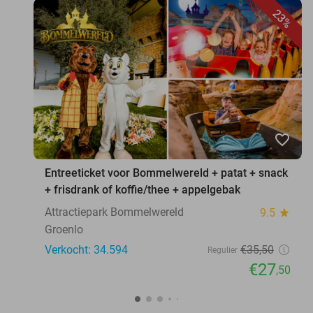
23%
favorite_border
Entreeticket voor Bommelwereld + patat + snack
+ frisdrank of koffie/thee + appelgebak
Attractiepark Bommelwereld
9.5
star
Groenlo
Verkocht: 34.594
€35
,50
Regulier
€27
,50