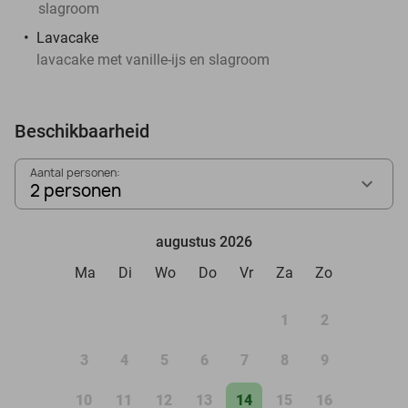
slagroom
Lavacake
lavacake met vanille-ijs en slagroom
Beschikbaarheid
Aantal personen:
2 personen
augustus 2026
Ma
Di
Wo
Do
Vr
Za
Zo
1
2
3
4
5
6
7
8
9
10
11
12
13
14
15
16