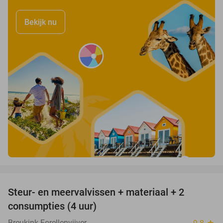
Bekijk nu
favorite_border
Steur- en meervalvissen + materiaal + 2
43%
consumpties (4 uur)
Breukink Forellenvijver