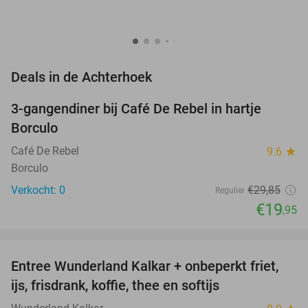
favorite_border
Deals in de Achterhoek
3-gangendiner bij Café De Rebel in hartje
33%
NEW
Borculo
TODAY
Café De Rebel
9.6
star
Borculo
Verkocht: 0
€29
,85
Regulier
€19
,95
favorite_border
Entree Wunderland Kalkar + onbeperkt friet,
32%
ijs, frisdrank, koffie, thee en softijs