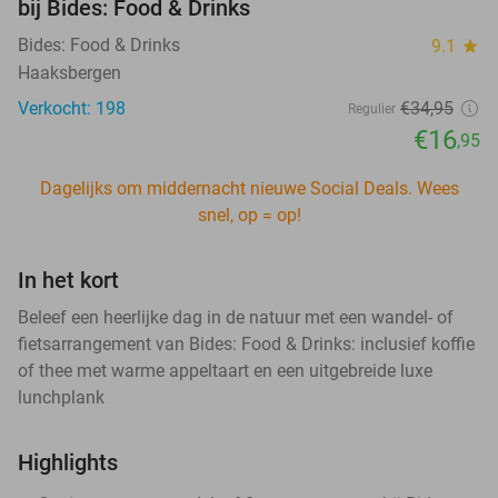
bij Bides: Food & Drinks
Bides: Food & Drinks
9.1
star
Haaksbergen
Verkocht: 198
€34
,95
Regulier
€16
,95
Dagelijks om middernacht nieuwe Social Deals. Wees
snel, op = op!
In het kort
Beleef een heerlijke dag in de natuur met een wandel- of
fietsarrangement van Bides: Food & Drinks: inclusief koffie
of thee met warme appeltaart en een uitgebreide luxe
lunchplank
Highlights