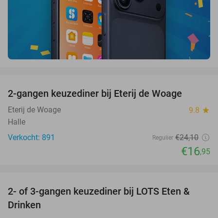
favorite_border
2-gangen keuzediner bij Eterij de Woage
30%
Eterij de Woage
9.8
star
Halle
Verkocht: 891
€24
,10
Regulier
€16
,95
favorite_border
2- of 3-gangen keuzediner bij LOTS Eten &
38%
Drinken