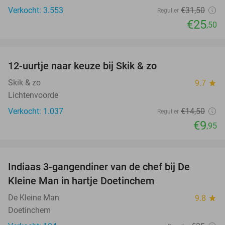
Verkocht: 3.553
€31
,50
Regulier
€25
,50
favorite_border
12-uurtje naar keuze bij Skik & zo
31%
Skik & zo
9.7
star
Lichtenvoorde
Verkocht: 1.037
€14
,50
Regulier
€9
,95
favorite_border
Indiaas 3-gangendiner van de chef bij De
26%
Kleine Man in hartje Doetinchem
De Kleine Man
9.8
star
Doetinchem