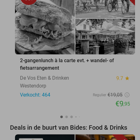
2-gangenlunch à la carte evt. + wandel- of
fietsarrangement
De Vos Eten & Drinken
9.7
star
Westendorp
Verkocht: 464
€19
,05
Regulier
€9
,95
Deals in de buurt van Bides: Food & Drinks