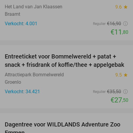
Het Land van Jan Klaassen
9.6
star
Braamt
Verkocht: 4.001
€16
,90
Regulier
€11
,80
favorite_border
Entreeticket voor Bommelwereld + patat +
23%
snack + frisdrank of koffie/thee + appelgebak
Attractiepark Bommelwereld
9.5
star
Groenlo
Verkocht: 34.421
€35
,50
Regulier
€27
,50
favorite_border
Dagentree voor WILDLANDS Adventure Zoo
24%
Emmen