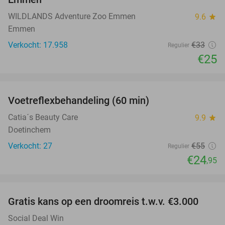
WILDLANDS Adventure Zoo Emmen
9.6
star
Emmen
Verkocht: 17.958
€33
Regulier
€25
favorite_border
Voetreflexbehandeling (60 min)
55%
Catia´s Beauty Care
9.9
star
Doetinchem
Verkocht: 27
€55
Regulier
€24
,95
favorite_border
Gratis kans op een droomreis t.w.v. €3.000
Social Deal Win