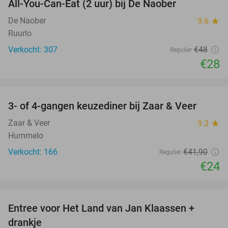
All-You-Can-Eat (2 uur) bij De Naober
42%
De Naober
9.6
star
Ruurlo
Verkocht: 307
€48
Regulier
€28
favorite_border
3- of 4-gangen keuzediner bij Zaar & Veer
43%
Zaar & Veer
9.3
star
Hummelo
Verkocht: 166
€41
,90
Regulier
€24
favorite_border
Entree voor Het Land van Jan Klaassen +
30%
drankje