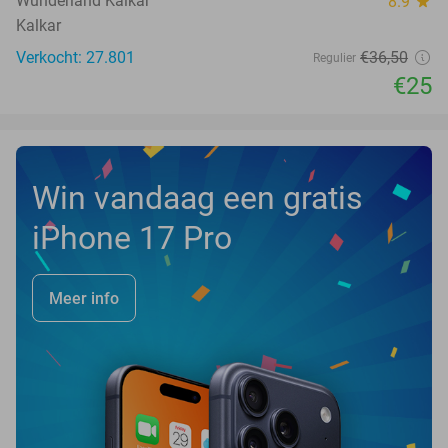
Wunderland Kalkar
8.9
star
Kalkar
Verkocht: 27.801
€36
,50
Regulier
€25
Win vandaag een gratis
iPhone 17 Pro
Meer info