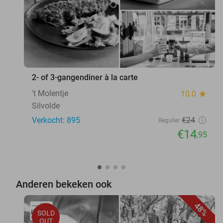
2- of 3-gangendiner à la carte
't Molentje
10.0
star
Silvolde
Verkocht: 895
€24
Regulier
€14
,95
Anderen bekeken ook
48%
SOLD
OUT