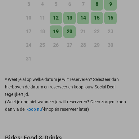
3
4
5
6
7
8
9
10
11
12
13
14
15
16
17
18
19
20
21
22
23
24
25
26
27
28
29
30
31
*
Weet je al op welke datum je wilt reserveren? Selecteer dan
hierboven de datum en reserveer en koop jouw Social Deal
tegelijkertijd.
(Weet je nog niet wanneer je wilt reserveren? Geen zorgen: koop
dan via de ‘
koop nu
’-knop én reserveer later)
Bides: Food & Drinks