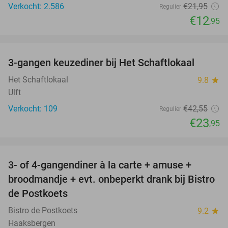
Verkocht: 2.586
€21
,95
Regulier
€12
,95
favorite_border
3-gangen keuzediner bij Het Schaftlokaal
44%
Het Schaftlokaal
9.8
star
Ulft
Verkocht: 109
€42
,55
Regulier
€23
,95
favorite_border
3- of 4-gangendiner à la carte + amuse +
49%
broodmandje + evt. onbeperkt drank bij Bistro
de Postkoets
Bistro de Postkoets
9.2
star
Haaksbergen