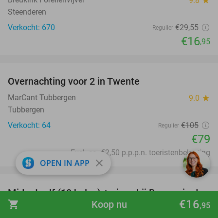
9.8
star
Steenderen
Verkocht: 670
€29
,55
Regulier
€16
,95
favorite_border
Overnachting voor 2 in Twente
25%
MarCant Tubbergen
9.0
star
Tubbergen
Verkocht: 64
€105
Regulier
€79
Excl. ca. €2,50 p.p.p.n. toeristenbelasting
close
OPEN IN APP
favorite_border
Midgetgolf (18 holes) + pizza bij Brasserie de
37%
€16
shopping_cart
Koop nu
Wrange
,95