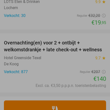
LOTS Eten & Drinken
9.9
star
Lochem
Verkocht: 30
€32
,20
Regulier
€19
,95
favorite_border
Overnachting(en) voor 2 + ontbijt +
32%
welkomstdrankje + late check-out + wellness
Hotel Greenside Texel
9.7
star
De Koog
Verkocht: 877
€207
Regulier
€140
Excl. ca. €3,50 p.p.p.n. toeristenbelasting