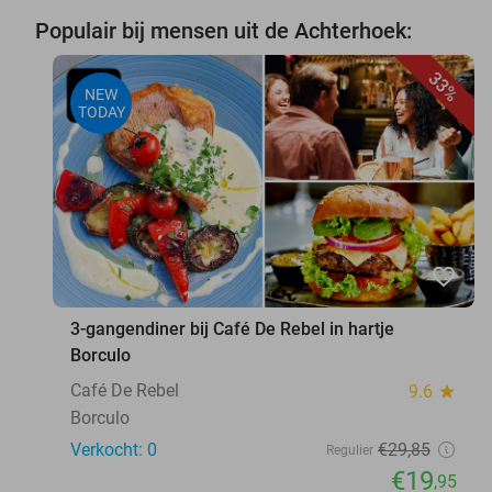
Populair bij mensen uit de Achterhoek:
33%
NEW
TODAY
favorite_border
3-gangendiner bij Café De Rebel in hartje
Borculo
Café De Rebel
9.6
star
Borculo
Verkocht: 0
€29
,85
Regulier
€19
,95