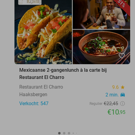
51%
favorite_border
Mexicaanse 2-gangenlunch à la carte bij
Restaurant El Charro
Restaurant El Charro
9.6
star
Haaksbergen
2 min.
directions_car
Verkocht: 547
€22
,45
Regulier
€10
,95