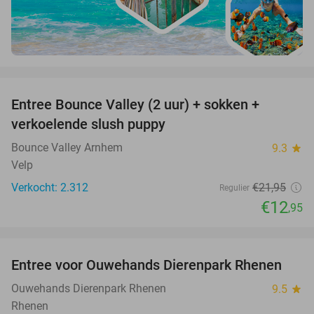
favorite_border
Entree Bounce Valley (2 uur) + sokken +
41%
verkoelende slush puppy
Bounce Valley Arnhem
9.3
star
Velp
Verkocht: 2.312
€21
,95
Regulier
€12
,95
favorite_border
Entree voor Ouwehands Dierenpark Rhenen
19%
Ouwehands Dierenpark Rhenen
9.5
star
Rhenen