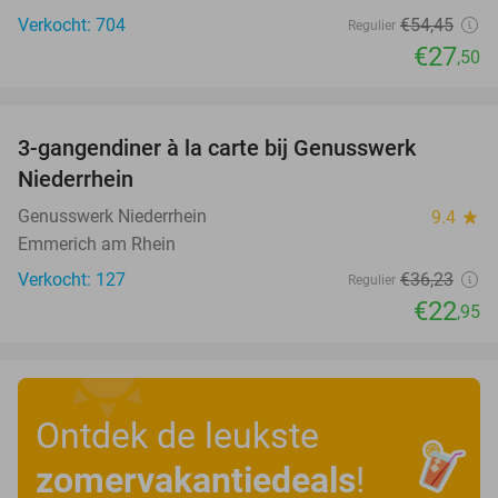
Verkocht: 704
€54
,45
Regulier
€27
,50
favorite_border
3-gangendiner à la carte bij Genusswerk
37%
Niederrhein
Genusswerk Niederrhein
9.4
star
Emmerich am Rhein
Verkocht: 127
€36
,23
Regulier
€22
,95
Ontdek de leukste
zomervakantiedeals
!