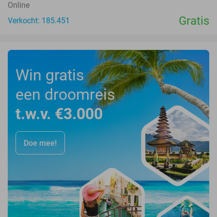
Online
Gratis
Verkocht: 185.451
Win gratis
een droomreis
t.w.v. €3.000
Doe mee!