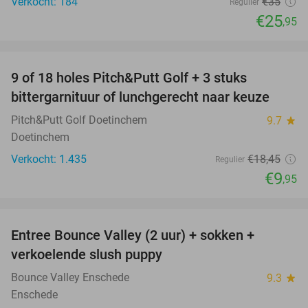
Verkocht: 184
€35
Regulier
€25
,95
favorite_border
9 of 18 holes Pitch&Putt Golf + 3 stuks
46%
bittergarnituur of lunchgerecht naar keuze
Pitch&Putt Golf Doetinchem
9.7
star
Doetinchem
Verkocht: 1.435
€18
,45
Regulier
€9
,95
favorite_border
Entree Bounce Valley (2 uur) + sokken +
41%
verkoelende slush puppy
Bounce Valley Enschede
9.3
star
Enschede