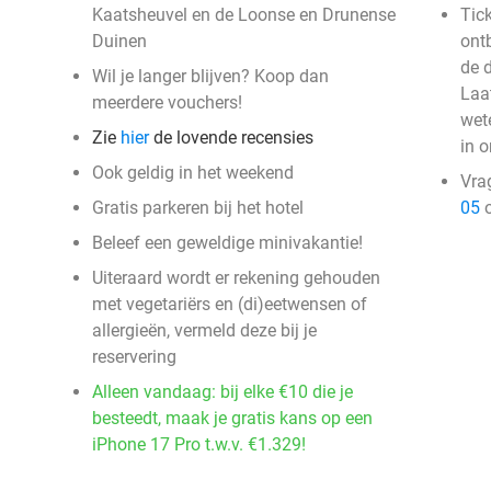
Kaatsheuvel en de Loonse en Drunense
Tick
Duinen
ontb
de 
Wil je langer blijven? Koop dan
Laa
meerdere vouchers!
wete
Zie
hier
de lovende recensies
in 
Ook geldig in het weekend
Vra
Gratis parkeren bij het hotel
05
o
Beleef een geweldige minivakantie!
Uiteraard wordt er rekening gehouden
met vegetariërs en (di)eetwensen of
allergieën, vermeld deze bij je
reservering
Alleen vandaag: bij elke €10 die je
besteedt, maak je gratis kans op een
iPhone 17 Pro t.w.v. €1.329!