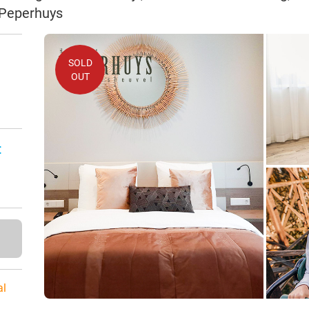
t Peperhuys
SOLD
OUT
:
al