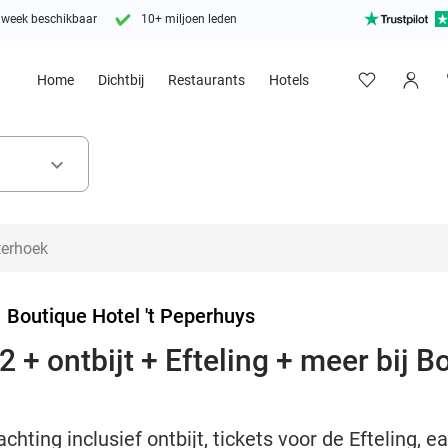
 week beschikbaar
10+ miljoen leden
Home
Dichtbij
Restaurants
Hotels
keyboard_arrow_down
>
Boutique Hotel 't Peperhuys
 + ontbijt + Efteling + meer bij Bo
hting inclusief ontbijt, tickets voor de Efteling, ea