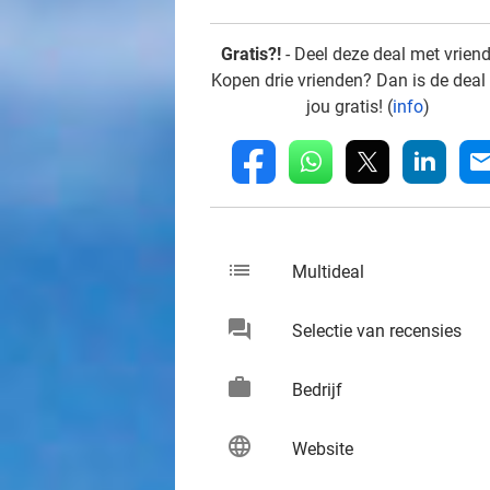
Gratis?!
- Deel deze deal met vrien
Kopen drie vrienden? Dan is de deal
jou gratis! (
info
)
whatsapp
linkedin
fb
mai
list
keybo
Multideal
chat
keybo
Selectie van recensies
work
keybo
Bedrijf
language
keybo
Website