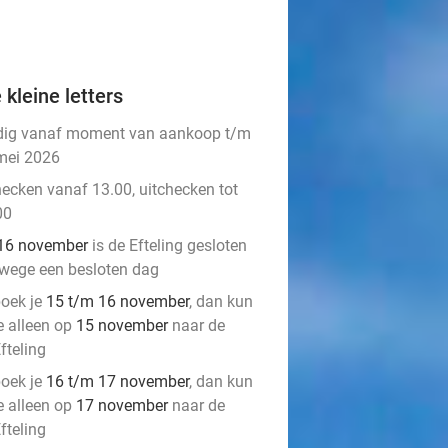
 kleine letters
dig vanaf moment van aankoop t/m
mei 2026
hecken vanaf 13.00, uitchecken tot
00
16 november
is de Efteling gesloten
wege een besloten dag
oek je
15 t/m 16 november
, dan kun
e alleen op
15 november
naar de
fteling
oek je
16 t/m 17 november
, dan kun
e alleen op
17 november
naar de
fteling