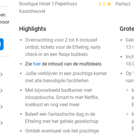
Boutique Hotel 't Peperhuys
9.2
star
Perfect
Kaatsheuvel
den.
 voor
Highlights
Grote
Overnachting voor 2 tot 6 inclusief
Gel
l
ontbijt, tickets voor de Efteling, early
13 
check-in en een flesje bubbels
Inc
Zie
hier
de inhoud van de multideals
10.
Jullie verblijven in een prachtige kamer
Op
ard_arrow_right
met alle benodigde faciliteiten
van
ard_arrow_right
Met bijvoorbeeld badkamer met
b
inloopdouche, Smart-tv met Netflix,
j
koelkast en nog veel meer
E
ard_arrow_right
Beleef een fantastische dag in de
b
Efteling met het gehele gezelschap
j
ard_arrow_right
E
Ontdek eventueel ook het prachtige