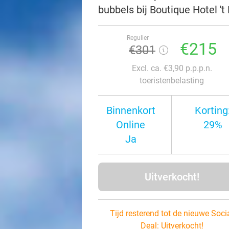
bubbels bij Boutique Hotel '
Regulier
€215
€301
Excl. ca. €3,90 p.p.p.n.
toeristenbelasting
Binnenkort
Korting
Online
29%
Ja
Uitverkocht!
Tijd resterend tot de nieuwe Soci
Deal:
Uitverkocht!