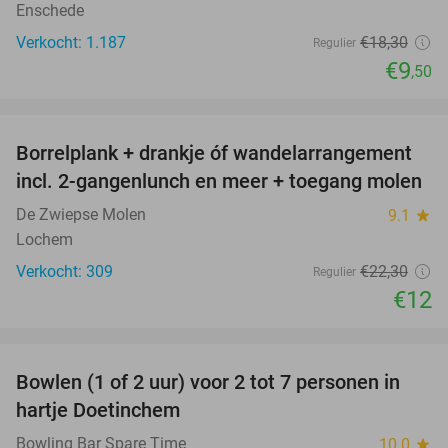
Enschede
Verkocht: 1.187
€18
,30
Regulier
€9
,50
favorite_border
Borrelplank + drankje óf wandelarrangement
46%
incl. 2-gangenlunch en meer + toegang molen
De Zwiepse Molen
9.1
star
Lochem
Verkocht: 309
€22
,30
Regulier
€12
favorite_border
Bowlen (1 of 2 uur) voor 2 tot 7 personen in
43%
hartje Doetinchem
Bowling Bar Spare Time
10.0
star