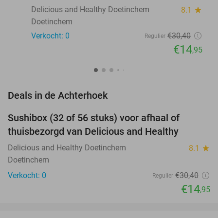
Delicious and Healthy Doetinchem
8.1
star
Doetinchem
Verkocht: 0
€30
,40
Regulier
€14
,95
favorite_border
Deals in de Achterhoek
Sushibox (32 of 56 stuks) voor afhaal of
51%
NEW
thuisbezorgd van Delicious and Healthy
TODAY
Delicious and Healthy Doetinchem
8.1
star
Doetinchem
Verkocht: 0
€30
,40
Regulier
€14
,95
favorite_border