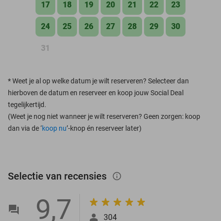
17
18
19
20
21
22
23
24
25
26
27
28
29
30
31
*
Weet je al op welke datum je wilt reserveren? Selecteer dan
hierboven de datum en reserveer en koop jouw Social Deal
tegelijkertijd.
(Weet je nog niet wanneer je wilt reserveren? Geen zorgen: koop
dan via de ‘
koop nu
’-knop én reserveer later)
Selectie van recensies
info_outlined
9,7
304