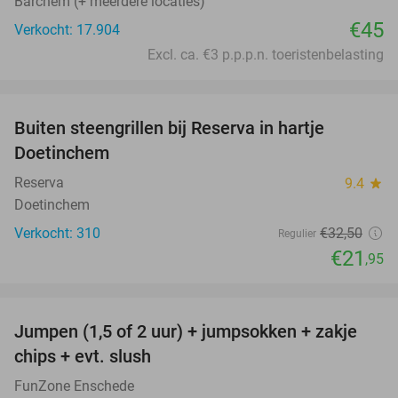
Barchem (+ meerdere locaties)
€45
Verkocht: 17.904
Excl. ca. €3 p.p.p.n. toeristenbelasting
favorite_border
Buiten steengrillen bij Reserva in hartje
32%
Doetinchem
Reserva
9.4
star
Doetinchem
Verkocht: 310
€32
,50
Regulier
€21
,95
favorite_border
Jumpen (1,5 of 2 uur) + jumpsokken + zakje
48%
chips + evt. slush
FunZone Enschede