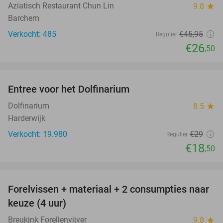
Aziatisch Restaurant Chun Lin
9.8
star
Barchem
Verkocht: 485
€45
,95
Regulier
€26
,50
favorite_border
Entree voor het Dolfinarium
36%
Dolfinarium
8.5
star
Harderwijk
Verkocht: 19.980
€29
Regulier
€18
,50
favorite_border
Forelvissen + materiaal + 2 consumpties naar
50%
keuze (4 uur)
Breukink Forellenvijver
9.8
star