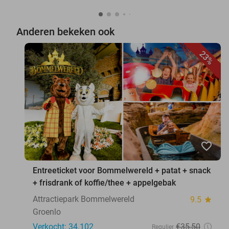
Anderen bekeken ook
23%
favorite_border
Entreeticket voor Bommelwereld + patat + snack
+ frisdrank of koffie/thee + appelgebak
Attractiepark Bommelwereld
9.5
star
Groenlo
Verkocht: 34.102
€35
,50
Regulier