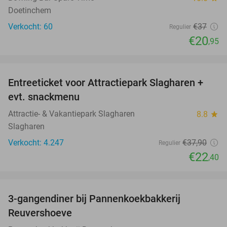
Doetinchem
Verkocht: 60
€37
Regulier
€20
,95
favorite_border
Entreeticket voor Attractiepark Slagharen +
41%
evt. snackmenu
Attractie- & Vakantiepark Slagharen
8.8
star
Slagharen
Verkocht: 4.247
€37
,90
Regulier
€22
,40
favorite_border
3-gangendiner bij Pannenkoekbakkerij
47%
Reuvershoeve