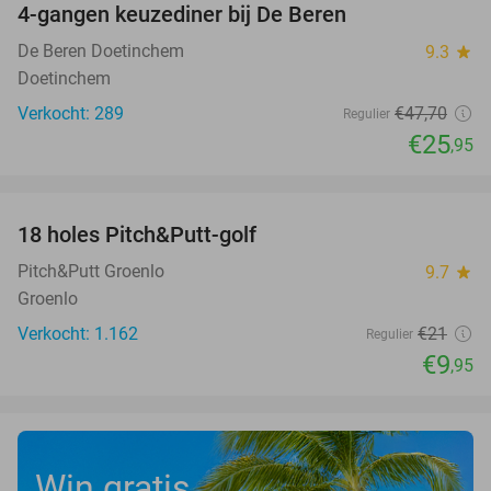
4-gangen keuzediner bij De Beren
46%
De Beren Doetinchem
9.3
star
Doetinchem
Verkocht: 289
€47
,70
Regulier
€25
,95
favorite_border
18 holes Pitch&Putt-golf
53%
Pitch&Putt Groenlo
9.7
star
Groenlo
Verkocht: 1.162
€21
Regulier
€9
,95
Win gratis