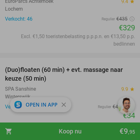
EuroParcs Achterhoek
9.4
star
Lochem
Verkocht: 46
€435
Regulier
€329
Excl. €1,50 toeristenbelasting p.p.p.n. en €13,50 p.p.
bedlinnen
favorite_border
(Duo)floaten (60 min) + evt. massage naar
31%
keuze (50 min)
SPA Sanshine
9.9
star
Winterswijk
close
OPEN IN APP
Verkocht: 34
€49
,50
Regulier
€34
favorite_border
€9
shopping_cart
Koop nu
,95