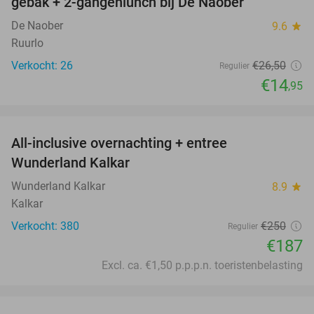
gebak + 2-gangenlunch bij De Naober
De Naober
9.6
star
Ruurlo
Verkocht: 26
€26
,50
Regulier
€14
,95
favorite_border
All-inclusive overnachting + entree
25%
Wunderland Kalkar
Wunderland Kalkar
8.9
star
Kalkar
Verkocht: 380
€250
Regulier
€187
Excl. ca. €1,50 p.p.p.n. toeristenbelasting
favorite_border