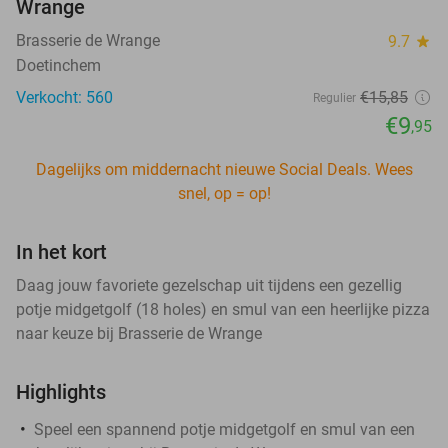
Wrange
Brasserie de Wrange
9.7
star
Doetinchem
Verkocht: 560
€15
,85
Regulier
€9
,95
Dagelijks om middernacht nieuwe Social Deals. Wees
snel, op = op!
In het kort
Daag jouw favoriete gezelschap uit tijdens een gezellig
potje midgetgolf (18 holes) en smul van een heerlijke pizza
naar keuze bij Brasserie de Wrange
Highlights
Speel een spannend potje midgetgolf en smul van een