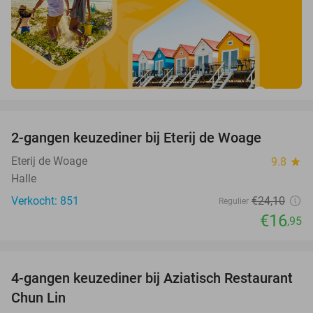
favorite_border
2-gangen keuzediner bij Eterij de Woage
30%
Eterij de Woage
9.8
star
Halle
Verkocht: 851
€24
,10
Regulier
€16
,95
favorite_border
4-gangen keuzediner bij Aziatisch Restaurant
42%
Chun Lin