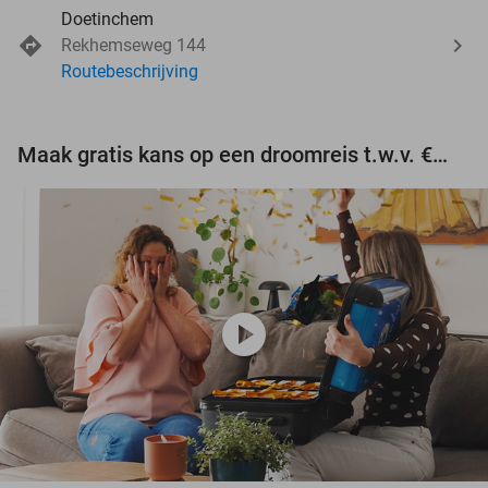
Doetinchem
Rekhemseweg 144
Routebeschrijving
Maak gratis kans op een droomreis t.w.v. €3.000!
play_circle