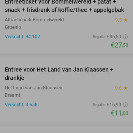
Entreeticket voor Bommelwereld + patat +
23%
snack + frisdrank of koffie/thee + appelgebak
Attractiepark Bommelwereld
9.5
star
Groenlo
Verkocht: 34.102
€35
,50
Regulier
€27
,50
favorite_border
Entree voor Het Land van Jan Klaassen +
30%
drankje
Het Land van Jan Klaassen
9.6
star
Braamt
Verkocht: 3.658
€16
,90
Regulier
€11
,80
favorite_border