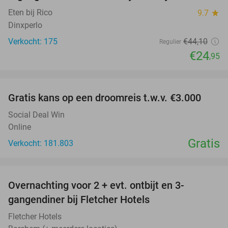
Eten bij Rico
9.7
star
Dinxperlo
Verkocht: 175
€44
,10
Regulier
€24
,95
favorite_border
Gratis kans op een droomreis t.w.v. €3.000
Social Deal Win
Online
Gratis
Verkocht: 181.803
favorite_border
Overnachting voor 2 + evt. ontbijt en 3-
gangendiner bij Fletcher Hotels
Fletcher Hotels