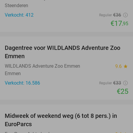
Steenderen
Verkocht: 412
€36
Regulier
€17
,95
favorite_border
Dagentree voor WILDLANDS Adventure Zoo
24%
Emmen
WILDLANDS Adventure Zoo Emmen
9.6
star
Emmen
Verkocht: 16.586
€33
Regulier
€25
favorite_border
Midweek of weekend weg (6 tot 8 pers.) in
24%
EuroParcs