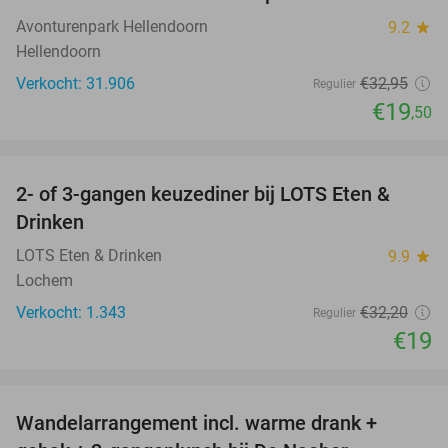
41%
Avonturenpark Hellendoorn
9.2
star
Hellendoorn
Verkocht: 31.906
€32
,95
Regulier
€19
,50
favorite_border
2- of 3-gangen keuzediner bij LOTS Eten &
41%
Drinken
LOTS Eten & Drinken
9.9
star
Lochem
Verkocht: 1.343
€32
,20
Regulier
€19
favorite_border
Wandelarrangement incl. warme drank +
44%