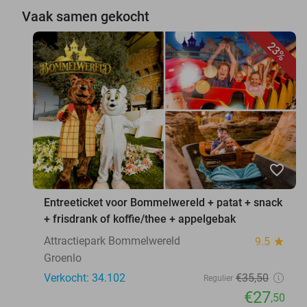
Vaak samen gekocht
23%
favorite_border
Entreeticket voor Bommelwereld + patat + snack
+ frisdrank of koffie/thee + appelgebak
Attractiepark Bommelwereld
9.5
star
Groenlo
Verkocht: 34.102
€35
,50
Regulier
€27
,50