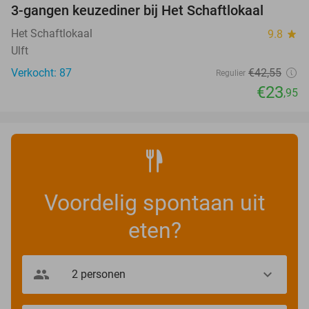
3-gangen keuzediner bij Het Schaftlokaal
44%
Het Schaftlokaal
9.8
star
Ulft
Verkocht: 87
€42
,55
Regulier
€23
,95
Voordelig spontaan uit
eten?