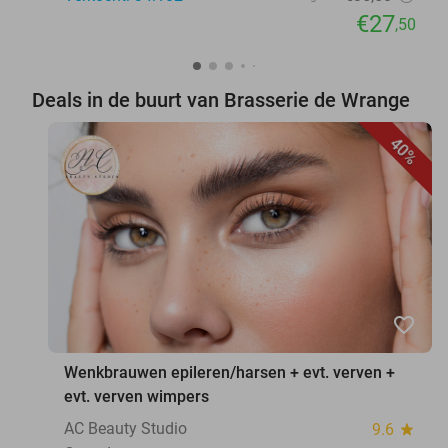
€27
,50
Deals in de buurt van Brasserie de Wrange
40%
favorite_border
Wenkbrauwen epileren/harsen + evt. verven +
evt. verven wimpers
AC Beauty Studio
9.6
star