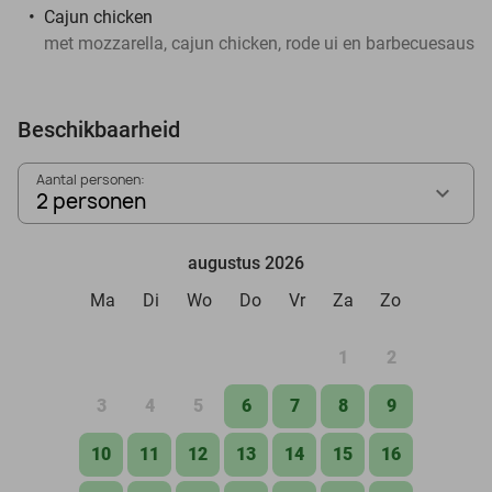
Cajun chicken
met mozzarella, cajun chicken, rode ui en barbecuesaus
Beschikbaarheid
Aantal personen:
2 personen
augustus 2026
Ma
Di
Wo
Do
Vr
Za
Zo
1
2
3
4
5
6
7
8
9
10
11
12
13
14
15
16