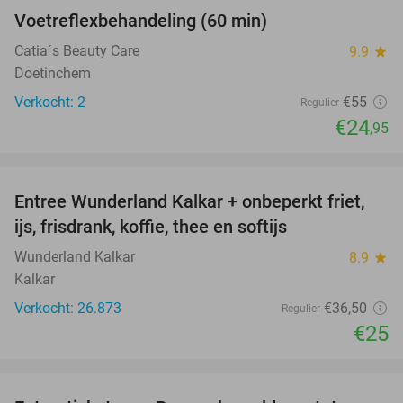
Voetreflexbehandeling (60 min)
55%
NEW
TODAY
Catia´s Beauty Care
9.9
star
Doetinchem
Verkocht: 2
€55
Regulier
€24
,95
favorite_border
Entree Wunderland Kalkar + onbeperkt friet,
32%
ijs, frisdrank, koffie, thee en softijs
Wunderland Kalkar
8.9
star
Kalkar
Verkocht: 26.873
€36
,50
Regulier
€25
favorite_border