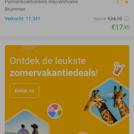
Pannenkoekbakkerij Reuvershoeve
9.7
star
Brummen
Verkocht: 11.341
€34
,10
Regulier
€17
,95
Ontdek de leukste
zomervakantiedeals
!
Bekijk nu