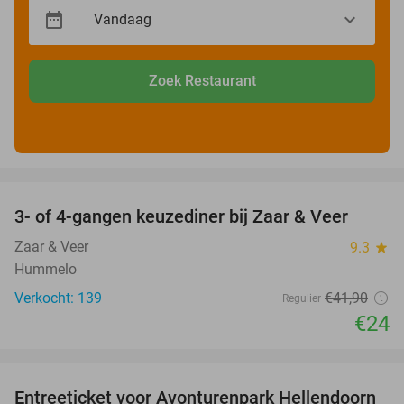
Zoek Restaurant
favorite_border
3- of 4-gangen keuzediner bij Zaar & Veer
43%
Zaar & Veer
9.3
star
Hummelo
Verkocht: 139
€41
,90
Regulier
€24
favorite_border
Entreeticket voor Avonturenpark Hellendoorn