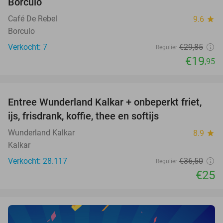
Borculo
TODAY
Café De Rebel
9.6
star
Borculo
Verkocht: 7
€29
,85
Regulier
€19
,95
favorite_border
Entree Wunderland Kalkar + onbeperkt friet,
32%
ijs, frisdrank, koffie, thee en softijs
Wunderland Kalkar
8.9
star
Kalkar
Verkocht: 28.117
€36
,50
Regulier
€25