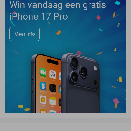
Win vandaag een gratis
iPhone 17 Pro
Meer info
favorite_border