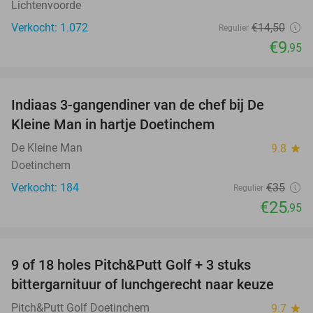
Lichtenvoorde
Verkocht: 1.072
€14
,50
Regulier
€9
,95
favorite_border
Indiaas 3-gangendiner van de chef bij De
26%
Kleine Man in hartje Doetinchem
De Kleine Man
9.8
star
Doetinchem
Verkocht: 184
€35
Regulier
€25
,95
favorite_border
9 of 18 holes Pitch&Putt Golf + 3 stuks
46%
bittergarnituur of lunchgerecht naar keuze
Pitch&Putt Golf Doetinchem
9.7
star