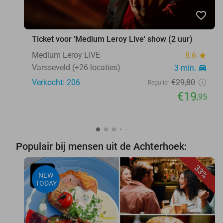
favorite_border
Ticket voor 'Medium Leroy Live' show (2 uur)
Medium Leroy LIVE
8.6
star
Varsseveld (+26 locaties)
3 min.
directions_car
Verkocht: 206
€29
,80
Regulier
€19
,95
Populair bij mensen uit de Achterhoek:
33%
NEW
TODAY