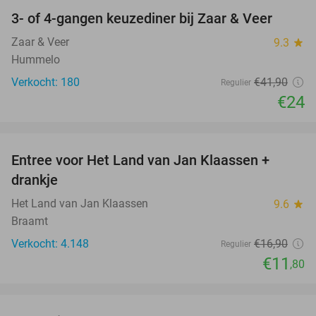
3- of 4-gangen keuzediner bij Zaar & Veer
43%
Zaar & Veer
9.3
star
Hummelo
Verkocht: 180
€41
,90
Regulier
€24
favorite_border
Entree voor Het Land van Jan Klaassen +
30%
drankje
Het Land van Jan Klaassen
9.6
star
Braamt
Verkocht: 4.148
€16
,90
Regulier
€11
,80
favorite_border