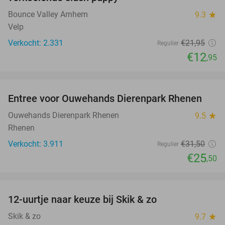
Bounce Valley Arnhem
9.3
star
Velp
Verkocht: 2.331
€21
,95
Regulier
€12
,95
favorite_border
Entree voor Ouwehands Dierenpark Rhenen
19%
Ouwehands Dierenpark Rhenen
9.5
star
Rhenen
Verkocht: 3.911
€31
,50
Regulier
€25
,50
favorite_border
12-uurtje naar keuze bij Skik & zo
31%
Skik & zo
9.7
star