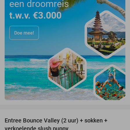
een droomreis
t.w.v. €3.000
Doe mee!
favorite_border
Entree Bounce Valley (2 uur) + sokken +
41%
verkoelende slush puppy