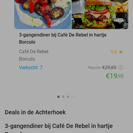
favorite_border
3-gangendiner bij Café De Rebel in hartje
Borculo
Café De Rebel
9.6
star
Borculo
Verkocht: 7
€29
,85
Regulier
€19
,95
favorite_border
Deals in de Achterhoek
3-gangendiner bij Café De Rebel in hartje
33%
NEW