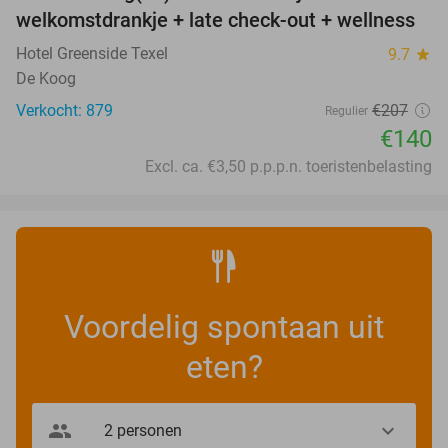
welkomstdrankje + late check-out + wellness
Hotel Greenside Texel
9.7
star
De Koog
Verkocht: 879
€207
Regulier
€140
Excl. ca. €3,50 p.p.p.n. toeristenbelasting
Voordelig spontaan uit
eten?