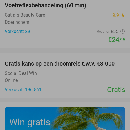
Voetreflexbehandeling (60 min)
55%
Catia´s Beauty Care
9.9
star
Doetinchem
Verkocht: 29
€55
Regulier
€24
,95
favorite_border
Gratis kans op een droomreis t.w.v. €3.000
Social Deal Win
Online
Gratis
Verkocht: 186.861
Win gratis