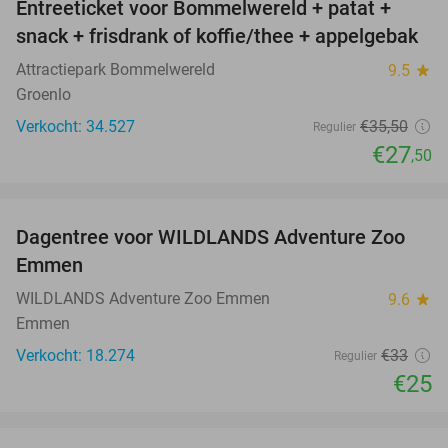
Entreeticket voor Bommelwereld + patat +
23%
snack + frisdrank of koffie/thee + appelgebak
Attractiepark Bommelwereld
9.5
star
Groenlo
Verkocht: 34.527
€35
,50
Regulier
€27
,50
favorite_border
Dagentree voor WILDLANDS Adventure Zoo
24%
Emmen
WILDLANDS Adventure Zoo Emmen
9.6
star
Emmen
Verkocht: 18.274
€33
Regulier
€25
favorite_border