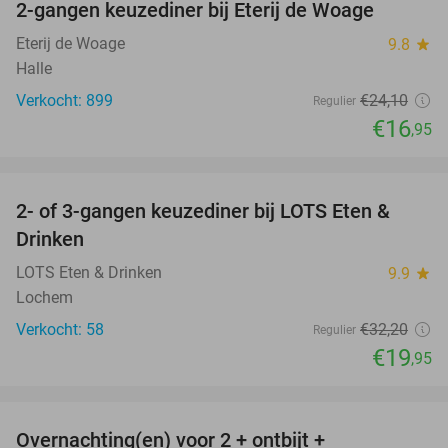
2-gangen keuzediner bij Eterij de Woage
30%
Eterij de Woage
9.8
star
Halle
Verkocht: 899
€24
,10
Regulier
€16
,95
favorite_border
2- of 3-gangen keuzediner bij LOTS Eten &
38%
Drinken
LOTS Eten & Drinken
9.9
star
Lochem
Verkocht: 58
€32
,20
Regulier
€19
,95
favorite_border
Overnachting(en) voor 2 + ontbijt +
32%