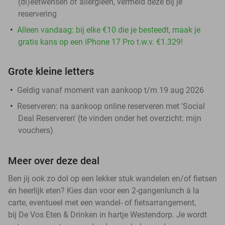
(di)eetwensen of allergieën, vermeld deze bij je
reservering
Alleen vandaag: bij elke €10 die je besteedt, maak je
gratis kans op een iPhone 17 Pro t.w.v. €1.329!
Grote kleine letters
Geldig vanaf moment van aankoop t/m 19 aug 2026
Reserveren:
na aankoop online reserveren met 'Social
Deal Reserveren' (te vinden onder het overzicht:
mijn
vouchers
)
Meer over deze deal
Ben jij ook zo dol op een lekker stuk wandelen en/of fietsen
én heerlijk eten? Kies dan voor een 2-gangenlunch à la
carte, eventueel met een wandel- of fietsarrangement,
bij De Vos Eten & Drinken in hartje Westendorp. Je wordt