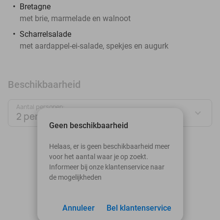
Bretagne
met brie, marmelade en walnoot
Scharrelsalade
met aardappel-ei-salade, spekjes en augurk
Beschikbaarheid
Aantal personen:
2 personen
Geen beschikbaarheid
augustus 2026
Helaas, er is geen beschikbaarheid meer
voor het aantal waar je op zoekt.
Ma
Di
Wo
Do
Vr
Za
Zo
Informeer bij onze klantenservice naar
de mogelijkheden
1
2
3
Annuleer
4
5
Bel klantenservice
6
7
8
9