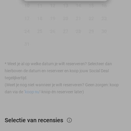
10
11
12
13
14
15
16
17
18
19
20
21
22
23
24
25
26
27
28
29
30
31
*
Weet je al op welke datum je wilt reserveren? Selecteer dan
hierboven de datum en reserveer en koop jouw Social Deal
tegelijkertijd.
(Weet je nog niet wanneer je wilt reserveren? Geen zorgen: koop
dan via de ‘
koop nu
’-knop én reserveer later)
Selectie van recensies
info_outlined