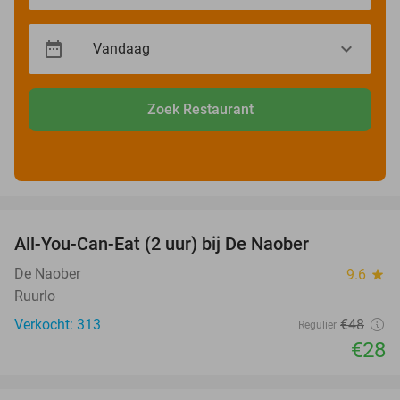
Zoek Restaurant
favorite_border
All-You-Can-Eat (2 uur) bij De Naober
42%
De Naober
9.6
star
Ruurlo
Verkocht: 313
€48
Regulier
€28
favorite_border