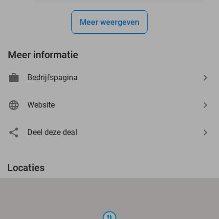
Meer weergeven
Meer informatie
Bedrijfspagina
Website
Deel deze deal
Locaties
food