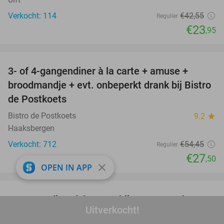
Verkocht: 114
€42
,55
Regulier
€23
,95
favorite_border
3- of 4-gangendiner à la carte + amuse +
49%
broodmandje + evt. onbeperkt drank bij Bistro
de Postkoets
Bistro de Postkoets
9.2
star
Haaksbergen
Verkocht: 712
€54
,45
Regulier
€27
,50
close
OPEN IN APP
favorite_border
3-gangendiner à la carte bij Genusswerk
37%
Uitverkocht!
Niederrhein