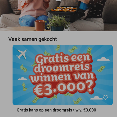
Vaak samen gekocht
favorite_border
Gratis kans op een droomreis t.w.v. €3.000