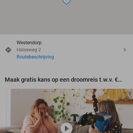
Westendorp
Halseweg 2
Routebeschrijving
Maak gratis kans op een droomreis t.w.v. €3.000!
play_circle