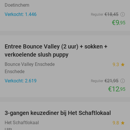
Doetinchem
Verkocht: 1.446
€18
,45
Regulier
€9
,95
favorite_border
Entree Bounce Valley (2 uur) + sokken +
41%
verkoelende slush puppy
Bounce Valley Enschede
9.3
star
Enschede
Verkocht: 2.619
€21
,95
Regulier
€12
,95
favorite_border
3-gangen keuzediner bij Het Schaftlokaal
44%
Het Schaftlokaal
9.8
star
Ulft