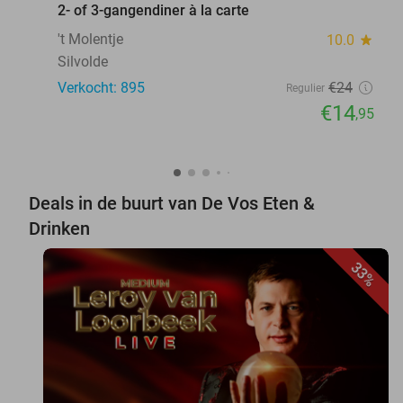
2- of 3-gangendiner à la carte
't Molentje
10.0
star
Silvolde
Verkocht: 895
€24
Regulier
€14
,95
Deals in de buurt van De Vos Eten &
Drinken
33%