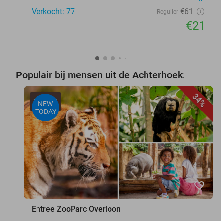
Verkocht: 77
€61
Regulier
€21
Populair bij mensen uit de Achterhoek:
34%
NEW
TODAY
favorite_border
Entree ZooParc Overloon