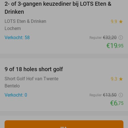
2- of 3-gangen keuzediner bij LOTS Eten &
38%
Drinken
LOTS Eten & Drinken
9.9
star
Lochem
Verkocht: 58
€32
,20
Regulier
€19
,95
favorite_border
9 of 18 holes short golf
50%
NEW
TODAY
Short Golf Hof van Twente
9.3
star
Bentelo
Verkocht: 0
€13
,50
Regulier
€6
,75