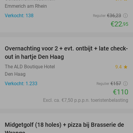
Emmerich am Rhein
Verkocht: 138
€36
,23
Regulier
€22
,95
favorite_border
Overnachting voor 2 + evt. ontbijt + late check-
30%
out in hartje Den Haag
The ALD Boutique Hotel
9.4
star
Den Haag
Verkocht: 1.233
€157
Regulier
€110
Excl. ca. €7,50 p.p.p.n. toeristenbelasting
favorite_border
Midgetgolf (18 holes) + pizza bij Brasserie de
37%