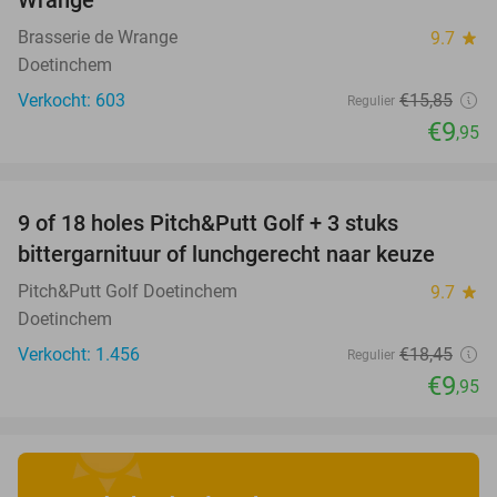
Wrange
Brasserie de Wrange
9.7
star
Doetinchem
Verkocht: 603
€15
,85
Regulier
€9
,95
favorite_border
9 of 18 holes Pitch&Putt Golf + 3 stuks
46%
bittergarnituur of lunchgerecht naar keuze
Pitch&Putt Golf Doetinchem
9.7
star
Doetinchem
Verkocht: 1.456
€18
,45
Regulier
€9
,95