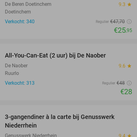
De Beren Doetinchem
9.3
star
Doetinchem
Verkocht: 340
€47
,70
Regulier
€25
,95
favorite_border
All-You-Can-Eat (2 uur) bij De Naober
42%
De Naober
9.6
star
Ruurlo
Verkocht: 313
€48
Regulier
€28
favorite_border
3-gangendiner à la carte bij Genusswerk
37%
Niederrhein
Genusswerk Niederrhein
9.4
star