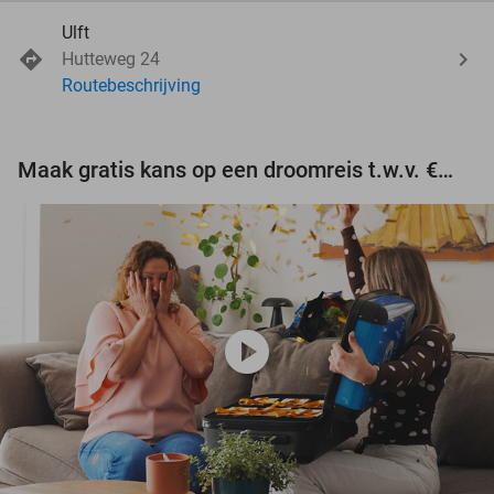
Ulft
Hutteweg 24
Routebeschrijving
Maak gratis kans op een droomreis t.w.v. €3.000!
play_circle