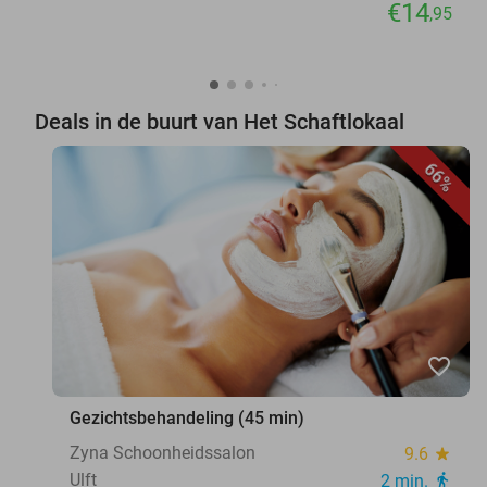
€14
,95
Deals in de buurt van Het Schaftlokaal
66%
favorite_border
Gezichtsbehandeling (45 min)
Zyna Schoonheidssalon
9.6
star
Ulft
2 min.
directions_walk