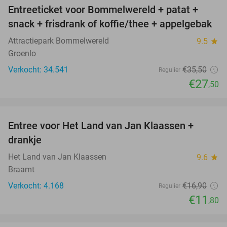
Entreeticket voor Bommelwereld + patat +
23%
snack + frisdrank of koffie/thee + appelgebak
Attractiepark Bommelwereld
9.5
star
Groenlo
Verkocht: 34.541
€35
,50
Regulier
€27
,50
favorite_border
Entree voor Het Land van Jan Klaassen +
30%
drankje
Het Land van Jan Klaassen
9.6
star
Braamt
Verkocht: 4.168
€16
,90
Regulier
€11
,80
favorite_border