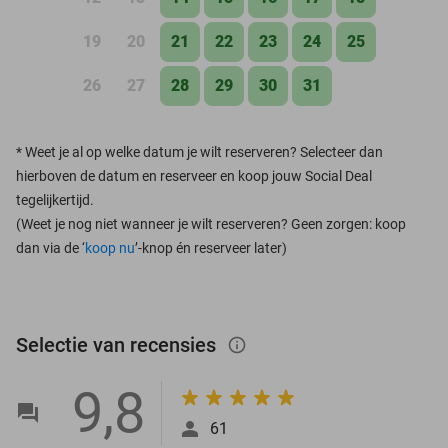
19
20
21
22
23
24
25
26
27
28
29
30
31
*
Weet je al op welke datum je wilt reserveren? Selecteer dan
hierboven de datum en reserveer en koop jouw Social Deal
tegelijkertijd.
(Weet je nog niet wanneer je wilt reserveren? Geen zorgen: koop
dan via de ‘
koop nu
’-knop én reserveer later)
Selectie van recensies
info_outlined
9,8
61