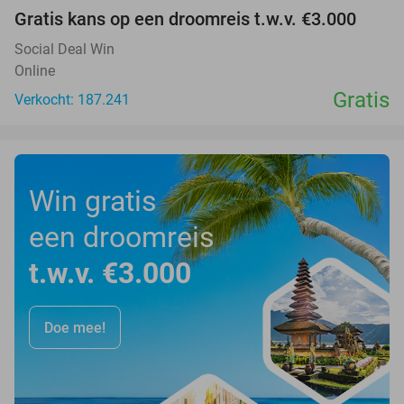
Gratis kans op een droomreis t.w.v. €3.000
Social Deal Win
Online
Gratis
Verkocht: 187.241
Win gratis
een droomreis
t.w.v. €3.000
Doe mee!