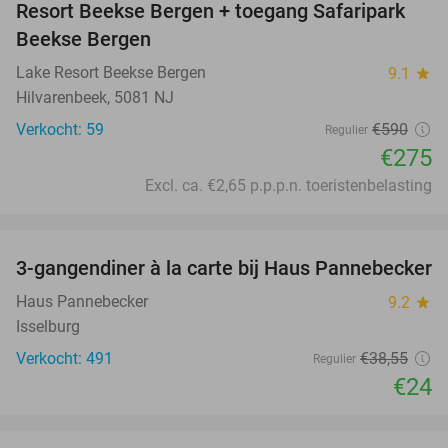
Resort Beekse Bergen + toegang Safaripark
Beekse Bergen
Lake Resort Beekse Bergen
9.1
star
Hilvarenbeek, 5081 NJ
Verkocht: 59
€590
Regulier
€275
Excl. ca. €2,65 p.p.p.n. toeristenbelasting
favorite_border
3-gangendiner à la carte bij Haus Pannebecker
38%
Haus Pannebecker
9.2
star
Isselburg
Verkocht: 491
€38
,55
Regulier
€24
favorite_border