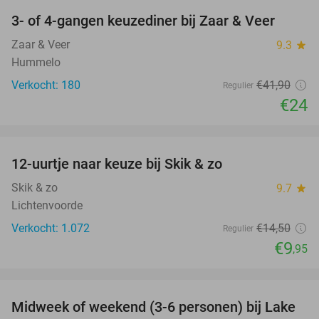
3- of 4-gangen keuzediner bij Zaar & Veer
43%
Zaar & Veer
9.3
star
Hummelo
Verkocht: 180
€41
,90
Regulier
€24
favorite_border
12-uurtje naar keuze bij Skik & zo
31%
Skik & zo
9.7
star
Lichtenvoorde
Verkocht: 1.072
€14
,50
Regulier
€9
,95
favorite_border
Midweek of weekend (3-6 personen) bij Lake
53%