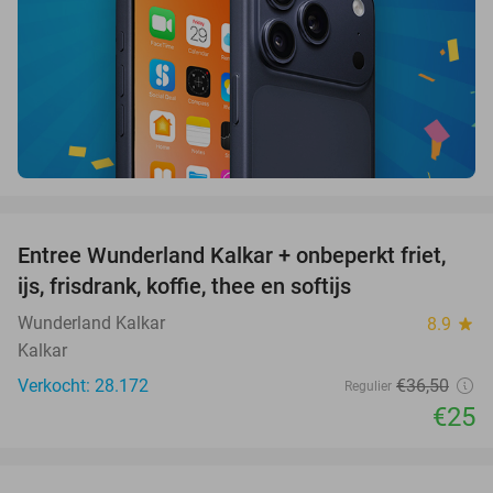
favorite_border
Entree Wunderland Kalkar + onbeperkt friet,
32%
ijs, frisdrank, koffie, thee en softijs
Wunderland Kalkar
8.9
star
Kalkar
Verkocht: 28.172
€36
,50
Regulier
€25
favorite_border