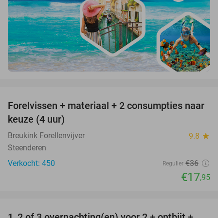
favorite_border
Forelvissen + materiaal + 2 consumpties naar
50%
keuze (4 uur)
Breukink Forellenvijver
9.8
star
Steenderen
Verkocht: 450
€36
Regulier
€17
,95
favorite_border
1, 2 of 3 overnachting(en) voor 2 + ontbijt +