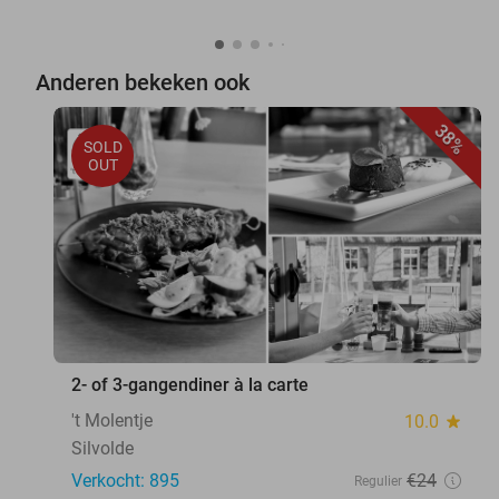
Anderen bekeken ook
38%
SOLD
OUT
2- of 3-gangendiner à la carte
't Molentje
10.0
star
Silvolde
Verkocht: 895
€24
Regulier