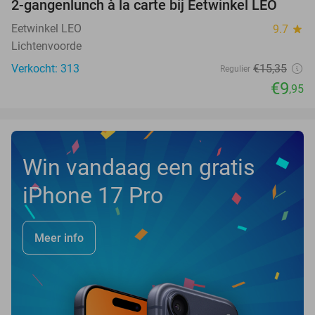
2-gangenlunch à la carte bij Eetwinkel LEO
35%
Eetwinkel LEO
9.7
star
Lichtenvoorde
Verkocht: 313
€15
,35
Regulier
€9
,95
Win vandaag een gratis
iPhone 17 Pro
Meer info