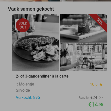
Vaak samen gekocht
38%
SOLD
OUT
2- of 3-gangendiner à la carte
't Molentje
10.0
star
Silvolde
Verkocht: 895
€24
Regulier
€14
,95