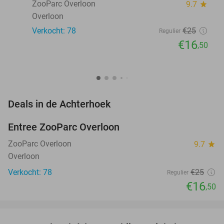
ZooParc Overloon
9.7
star
Overloon
Verkocht: 78
€25
Regulier
€16
,50
favorite_border
Deals in de Achterhoek
Entree ZooParc Overloon
34%
NEW
TODAY
ZooParc Overloon
9.7
star
Overloon
Verkocht: 78
€25
Regulier
€16
,50
favorite_border