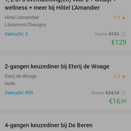
32%
NEW
wellness + meer bij Hôtel L'Amandier
TODAY
Hôtel L'Amandier
9.9
star
Libramont-Chevigny
Verkocht: 3
€191
Regulier
€129
favorite_border
2-gangen keuzediner bij Eterij de Woage
30%
Eterij de Woage
9.8
star
Halle
Verkocht: 899
€24
,10
Regulier
€16
,95
favorite_border
4-gangen keuzediner bij De Beren
46%