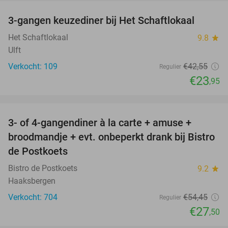
3-gangen keuzediner bij Het Schaftlokaal
44%
Het Schaftlokaal
9.8
star
Ulft
Verkocht: 109
€42
,55
Regulier
€23
,95
favorite_border
3- of 4-gangendiner à la carte + amuse +
49%
broodmandje + evt. onbeperkt drank bij Bistro
de Postkoets
Bistro de Postkoets
9.2
star
Haaksbergen
Verkocht: 704
€54
,45
Regulier
€27
,50