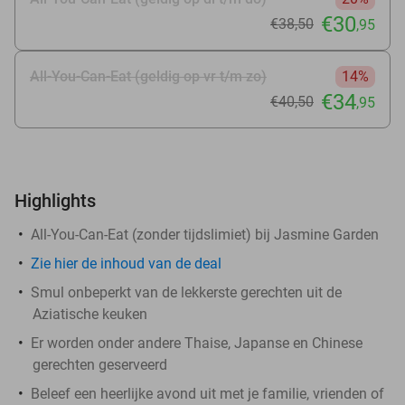
€30
€38
,50
,95
All-You-Can-Eat (geldig op vr t/m zo)
14%
€34
€40
,50
,95
Highlights
All-You-Can-Eat (zonder tijdslimiet) bij Jasmine Garden
Zie
hier
de inhoud van de deal
Smul onbeperkt van de lekkerste gerechten uit de
Aziatische keuken
Er worden onder andere Thaise, Japanse en Chinese
gerechten geserveerd
Beleef een heerlijke avond uit met je familie, vrienden of