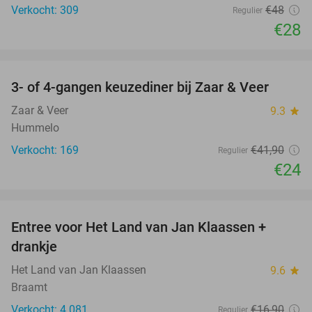
Verkocht: 309
€48
Regulier
€28
favorite_border
3- of 4-gangen keuzediner bij Zaar & Veer
43%
Zaar & Veer
9.3
star
Hummelo
Verkocht: 169
€41
,90
Regulier
€24
favorite_border
Entree voor Het Land van Jan Klaassen +
30%
drankje
Het Land van Jan Klaassen
9.6
star
Braamt
Verkocht: 4.081
€16
,90
Regulier