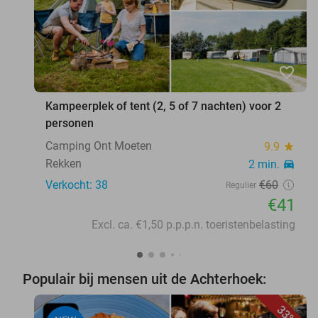
favorite_border
Kampeerplek of tent (2, 5 of 7 nachten) voor 2
personen
Camping Ont Moeten
9.9
star
Rekken
2 min.
directions_car
Verkocht: 38
€60
Regulier
€41
Excl. ca. €1,50 p.p.p.n. toeristenbelasting
Populair bij mensen uit de Achterhoek:
33%