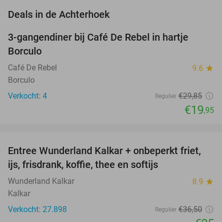
favorite_border
Deals in de Achterhoek
3-gangendiner bij Café De Rebel in hartje
33%
NEW
Borculo
TODAY
Café De Rebel
9.6
star
Borculo
Verkocht: 4
€29
,85
Regulier
€19
,95
favorite_border
Entree Wunderland Kalkar + onbeperkt friet,
32%
ijs, frisdrank, koffie, thee en softijs
Wunderland Kalkar
8.9
star
Kalkar
Verkocht: 27.898
€36
,50
Regulier