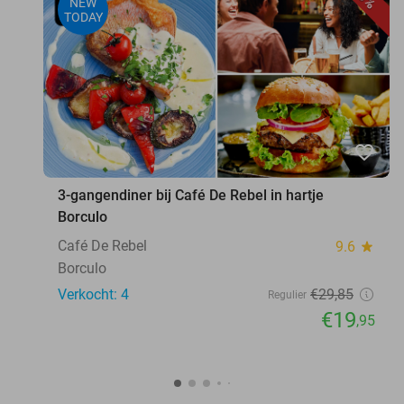
NEW
TODAY
favorite_border
3-gangendiner bij Café De Rebel in hartje
Borculo
Café De Rebel
9.6
star
Borculo
Verkocht: 4
€29
,85
Regulier
€19
,95