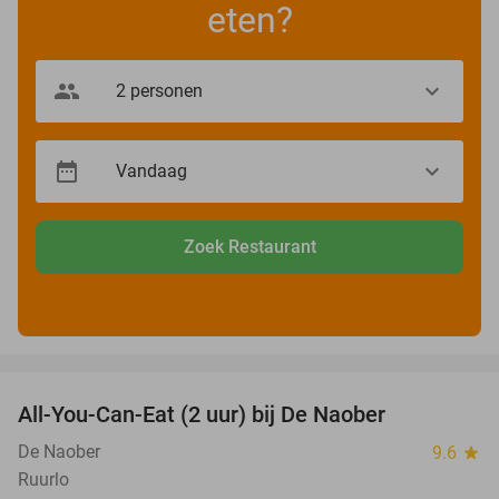
eten?
Zoek Restaurant
favorite_border
All-You-Can-Eat (2 uur) bij De Naober
42%
De Naober
9.6
star
Ruurlo