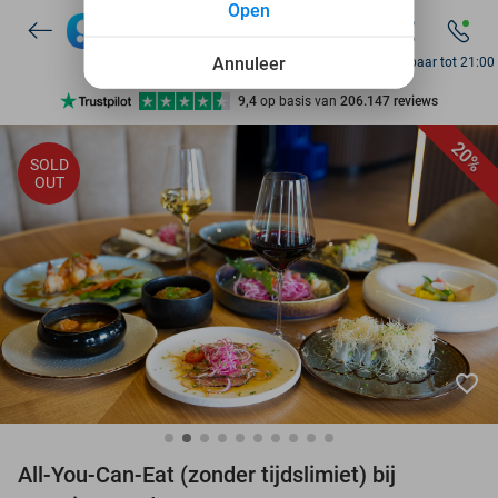
Open
7 dagen per week beschikbaar
10+ miljoen leden
Annuleer
Bereikbaar tot 21:00
9,4
op basis van
206.147 reviews
Ontdek 15.000+ deals
20%
SOLD
7 dagen per week beschikbaar
OUT
10+ miljoen leden
favorite_border
All-You-Can-Eat (zonder tijdslimiet) bij