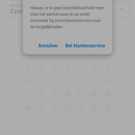
Aantal personen:
Helaas, er is geen beschikbaarheid meer
2 personen
voor het aantal waar je op zoekt.
Informeer bij onze klantenservice naar
de mogelijkheden
augustus 2026
Ma
Di
Wo
Do
Vr
Za
Zo
Annuleer
Bel klantenservice
1
2
3
4
5
6
7
8
9
10
11
12
13
14
15
16
17
18
19
20
21
22
23
24
25
26
27
28
29
30
31