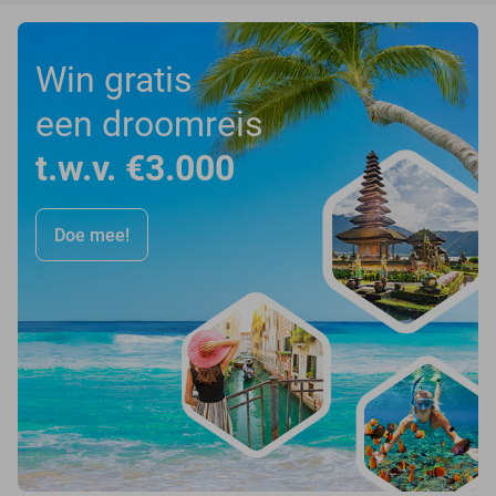
Win gratis
een droomreis
t.w.v. €3.000
Doe mee!