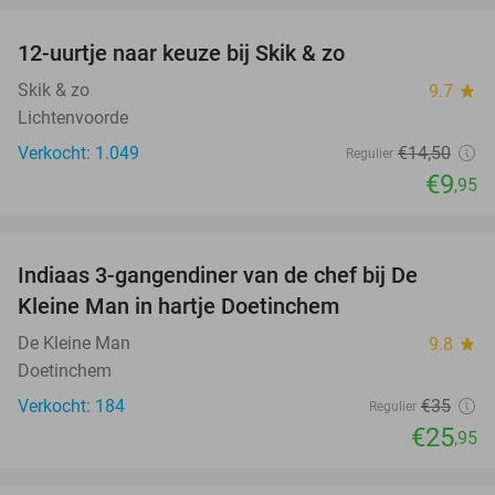
12-uurtje naar keuze bij Skik & zo
31%
Skik & zo
9.7
star
Lichtenvoorde
Verkocht: 1.049
€14
,50
Regulier
€9
,95
favorite_border
Indiaas 3-gangendiner van de chef bij De
26%
Kleine Man in hartje Doetinchem
De Kleine Man
9.8
star
Doetinchem
Verkocht: 184
€35
Regulier
€25
,95
favorite_border