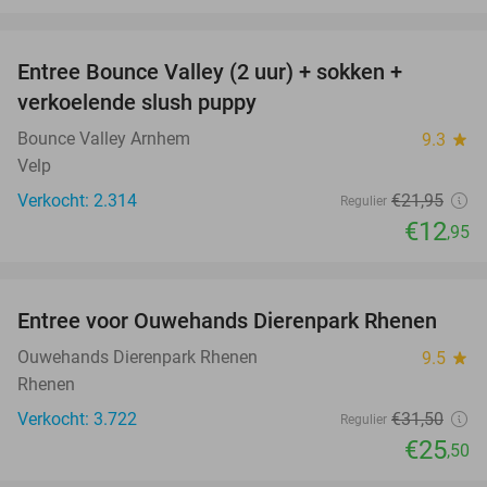
favorite_border
Entree Bounce Valley (2 uur) + sokken +
41%
verkoelende slush puppy
Bounce Valley Arnhem
9.3
star
Velp
Verkocht: 2.314
€21
,95
Regulier
€12
,95
favorite_border
Entree voor Ouwehands Dierenpark Rhenen
19%
Ouwehands Dierenpark Rhenen
9.5
star
Rhenen
Verkocht: 3.722
€31
,50
Regulier
€25
,50
favorite_border