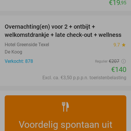
€19
,95
favorite_border
Overnachting(en) voor 2 + ontbijt +
32%
welkomstdrankje + late check-out + wellness
Hotel Greenside Texel
9.7
star
De Koog
Verkocht: 878
€207
Regulier
€140
Excl. ca. €3,50 p.p.p.n. toeristenbelasting
Voordelig spontaan uit