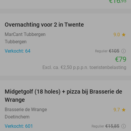
€16
,95
favorite_border
Overnachting voor 2 in Twente
25%
MarCant Tubbergen
9.0
star
Tubbergen
Verkocht: 64
€105
Regulier
€79
Excl. ca. €2,50 p.p.p.n. toeristenbelasting
favorite_border
Midgetgolf (18 holes) + pizza bij Brasserie de
37%
Wrange
Brasserie de Wrange
9.7
star
Doetinchem
Verkocht: 601
€15
,85
Regulier