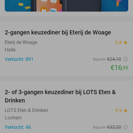
favorite_border
2-gangen keuzediner bij Eterij de Woage
30%
Eterij de Woage
9.8
star
Halle
Verkocht: 891
€24
,10
Regulier
€16
,95
favorite_border
2- of 3-gangen keuzediner bij LOTS Eten &
38%
Drinken
LOTS Eten & Drinken
9.9
star
Lochem
Verkocht: 46
€32
,20
Regulier