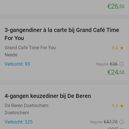
€26
,50
favorite_border
3-gangendiner à la carte bij Grand Café Time
32%
For You
Grand Café Time For You
9.4
star
Neede
Verkocht: 93
€36
Regulier
€24
,50
favorite_border
4-gangen keuzediner bij De Beren
46%
De Beren Doetinchem
9.3
star
Doetinchem
Verkocht: 325
€47
,70
Regulier