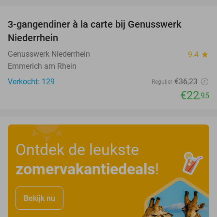
favorite_border
3-gangendiner à la carte bij Genusswerk
37%
Niederrhein
Genusswerk Niederrhein
9.4
star
Emmerich am Rhein
Verkocht: 129
€36
,23
Regulier
€22
,95
Ontdek de leukste
zomervakantiedeals
!
Bekijk nu