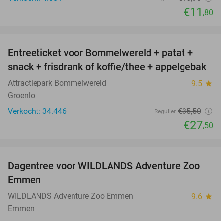
€11
,80
favorite_border
Entreeticket voor Bommelwereld + patat +
23%
snack + frisdrank of koffie/thee + appelgebak
Attractiepark Bommelwereld
9.5
star
Groenlo
Verkocht: 34.446
€35
,50
Regulier
€27
,50
favorite_border
Dagentree voor WILDLANDS Adventure Zoo
24%
Emmen
WILDLANDS Adventure Zoo Emmen
9.6
star
Emmen