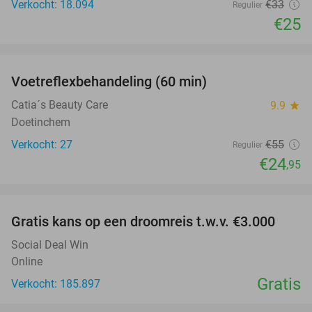
Verkocht: 18.094
€33
Regulier
€25
favorite_border
Voetreflexbehandeling (60 min)
55%
Catia´s Beauty Care
9.9
star
Doetinchem
Verkocht: 27
€55
Regulier
€24
,95
favorite_border
Gratis kans op een droomreis t.w.v. €3.000
Social Deal Win
Online
Gratis
Verkocht: 185.897