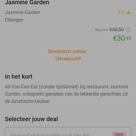
Jasmine Garden
Jasmine Garden
9.9
star
Eibergen
€38
,50
Regulier
€30
,95
Binnenkort online::
Uitverkocht!
In het kort
All-You-Can-Eat (zonder tijdslimiet) bij restaurant Jasmine
Garden: onbeperkt genieten van de lekkerste gerechten uit
de Aziatische keuken
Selecteer jouw deal
All-You-Can-Eat (geldig op di t/m do)
20%