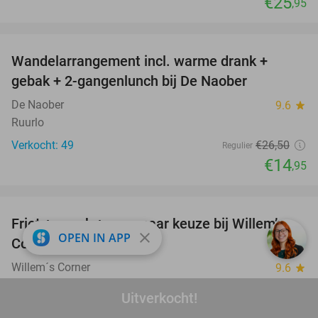
€25
,95
favorite_border
Wandelarrangement incl. warme drank +
44%
gebak + 2-gangenlunch bij De Naober
De Naober
9.6
star
Ruurlo
Verkocht: 49
€26
,50
Regulier
€14
,95
favorite_border
Friet + snack + saus naar keuze bij Willem’s
41%
close
OPEN IN APP
Corner
Willem´s Corner
9.6
star
Doetinchem
Uitverkocht!
Verkocht: 500
€5
,90
Regulier