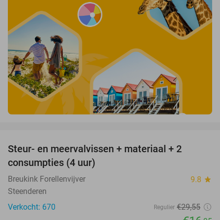
favorite_border
Steur- en meervalvissen + materiaal + 2
43%
consumpties (4 uur)
Breukink Forellenvijver
9.8
star
Steenderen
Verkocht: 670
€29
,55
Regulier