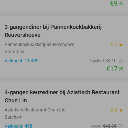
€9
,95
favorite_border
3-gangendiner bij Pannenkoekbakkerij
47%
Reuvershoeve
Pannenkoekbakkerij Reuvershoeve
9.7
star
Brummen
Verkocht: 11.439
€34
,10
Regulier
€17
,95
favorite_border
4-gangen keuzediner bij Aziatisch Restaurant
42%
Chun Lin
Aziatisch Restaurant Chun Lin
9.8
star
Barchem
Verkocht: 498
€45
,95
Regulier