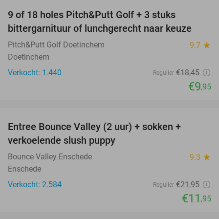
9 of 18 holes Pitch&Putt Golf + 3 stuks
46%
bittergarnituur of lunchgerecht naar keuze
Pitch&Putt Golf Doetinchem
9.7
star
Doetinchem
Verkocht: 1.440
€18
,45
Regulier
€9
,95
favorite_border
Entree Bounce Valley (2 uur) + sokken +
46%
verkoelende slush puppy
Bounce Valley Enschede
9.3
star
Enschede
Verkocht: 2.584
€21
,95
Regulier
€11
,95
favorite_border