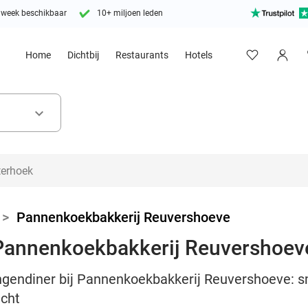
 week beschikbaar
10+ miljoen leden
Home
Dichtbij
Restaurants
Hotels
keyboard_arrow_down
>
Pannenkoekbakkerij Reuvershoeve
 Pannenkoekbakkerij Reuvershoev
angendiner bij Pannenkoekbakkerij Reuvershoeve: 
cht