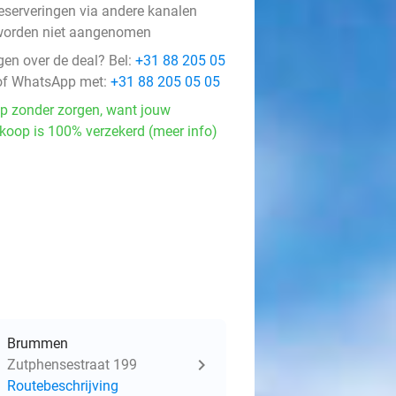
eserveringen via andere kanalen
worden niet aangenomen
gen over de deal? Bel:
+31 88 205 05
f WhatsApp met:
+31 88 205 05 05
p zonder zorgen, want jouw
koop is 100% verzekerd (meer info)
Brummen
Zutphensestraat 199
Routebeschrijving