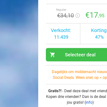
Regulier
€17
€34
,10
,95
Verkocht:
Korting
11.439
47%
shopping_cart
Selecteer deal
navi
Dagelijks om middernacht nieuw
Social Deals. Wees snel, op = op
Gratis?!
- Deel deze deal met vrien
Kopen drie vrienden? Dan is de deal
jou gratis! (
info
)