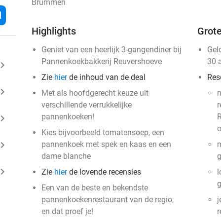
Brummen
l
Highlights
Grote
Geniet van een heerlijk 3-gangendiner bij
Gel
Pannenkoekbakkerij Reuvershoeve
30 
ard_arrow_right
Zie
hier
de inhoud van de deal
Res
ard_arrow_right
Met als hoofdgerecht keuze uit
verschillende verrukkelijke
r
pannenkoeken!
R
ard_arrow_right
o
Kies bijvoorbeeld tomatensoep, een
ard_arrow_right
pannenkoek met spek en kaas en een
m
dame blanche
g
ard_arrow_right
Zie
hier
de lovende recensies
l
Een van de beste en bekendste
pannenkoekenrestaurant van de regio,
j
en dat proef je!
r