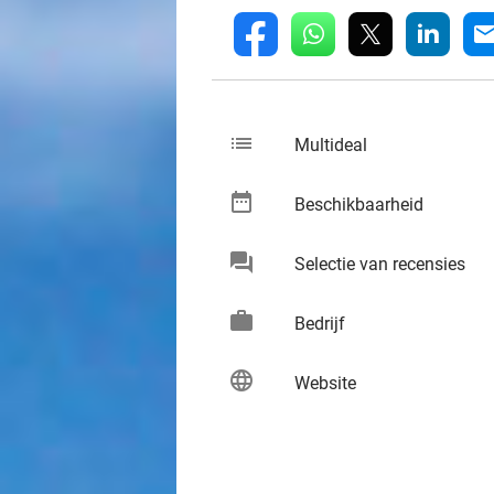
whatsapp
linkedin
fb
mai
list
keybo
Multideal
date_range
keybo
Beschikbaarheid
chat
keybo
Selectie van recensies
work
keybo
Bedrijf
language
keybo
Website