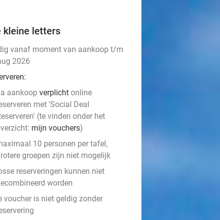
 kleine letters
dig vanaf moment van aankoop t/m
aug 2026
erveren:
na aankoop
verplicht
online
eserveren met 'Social Deal
eserveren' (te vinden onder het
verzicht:
mijn vouchers
)
aximaal 10 personen per tafel,
rotere groepen zijn niet mogelijk
osse reserveringen kunnen niet
gecombineerd worden
e voucher is niet geldig zonder
eservering