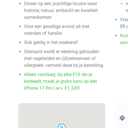
Dineer op een prachtige locatie waar
r
historie, natuur, ambacht en kwaliteit
samenkomen
Vra
Voor een gezellige avond uit met
05
o
vrienden of familie
Koo
Ook geldig in het weekend!
aan
Uiteraard wordt er rekening gehouden
met vegetariërs en (di)eetwensen of
allergieën, vermeld deze bij je bestelling
Alleen vandaag: bij elke €10 die je
besteedt, maak je gratis kans op een
iPhone 17 Pro t.w.v. €1.329!
food