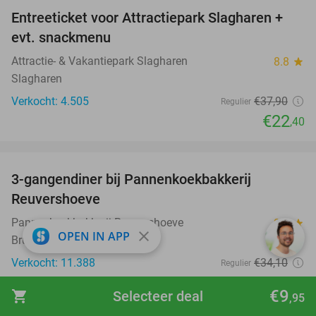
Entreeticket voor Attractiepark Slagharen +
41%
evt. snackmenu
Attractie- & Vakantiepark Slagharen
8.8
star
Slagharen
Verkocht: 4.505
€37
,90
Regulier
€22
,40
favorite_border
3-gangendiner bij Pannenkoekbakkerij
47%
Reuvershoeve
Pannenkoekbakkerij Reuvershoeve
9.7
star
close
OPEN IN APP
Brummen
Verkocht: 11.388
€34
,10
Regulier
€17
,95
€9
shopping_cart
Selecteer deal
,95