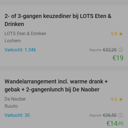
favorite_border
2- of 3-gangen keuzediner bij LOTS Eten &
41%
Drinken
LOTS Eten & Drinken
9.9
star
Lochem
Verkocht: 1.346
€32
,20
Regulier
€19
favorite_border
Wandelarrangement incl. warme drank +
44%
gebak + 2-gangenlunch bij De Naober
De Naober
9.6
star
Ruurlo
Verkocht: 30
€26
,50
Regulier
€14
,95