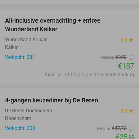
favorite_border
All-inclusive overnachting + entree
25%
Wunderland Kalkar
Wunderland Kalkar
8.9
star
Kalkar
Verkocht: 381
€250
Regulier
€187
Excl. ca. €1,50 p.p.p.n. toeristenbelasting
favorite_border
4-gangen keuzediner bij De Beren
46%
De Beren Doetinchem
9.3
star
Doetinchem
Verkocht: 308
€47
,70
Regulier
€25
,95