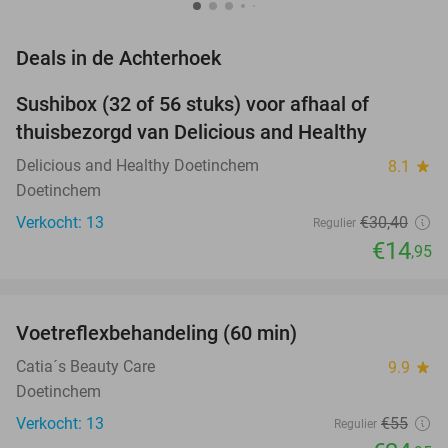
favorite_border
Deals in de Achterhoek
Sushibox (32 of 56 stuks) voor afhaal of
51%
NEW
thuisbezorgd van Delicious and Healthy
TODAY
Delicious and Healthy Doetinchem
8.1
star
Doetinchem
Verkocht: 13
€30
,40
Regulier
€14
,95
favorite_border
Voetreflexbehandeling (60 min)
55%
NEW
TODAY
Catia´s Beauty Care
9.9
star
Doetinchem
Verkocht: 13
€55
Regulier