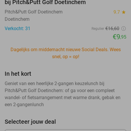
bij Pitch&Putt Golf Doetinchem
Pitch&Putt Golf Doetinchem
9.7
star
Doetinchem
Verkocht: 31
€16
,60
Regulier
€9
,95
Dagelijks om middernacht nieuwe Social Deals. Wees
snel, op = op!
In het kort
Geniet van een heerlijke 2-gangen keuzelunch bij
Pitch&Putt Golf Doetinchem: of ga voor een compleet
wandel- of fietsarrangement met warme drank, gebak en
een 2-gangenlunch
Selecteer jouw deal