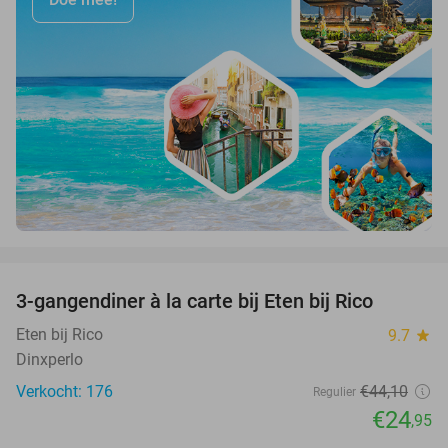
favorite_border
3-gangendiner à la carte bij Eten bij Rico
43%
Eten bij Rico
9.7
star
Dinxperlo
Verkocht: 176
€44
,10
Regulier
€24
,95