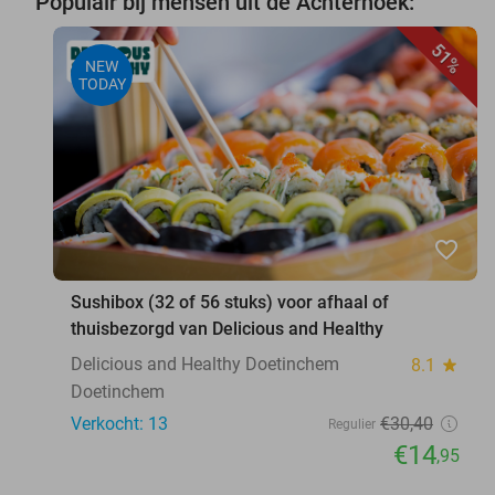
Populair bij mensen uit de Achterhoek:
51%
NEW
TODAY
favorite_border
Sushibox (32 of 56 stuks) voor afhaal of
thuisbezorgd van Delicious and Healthy
Delicious and Healthy Doetinchem
8.1
star
Doetinchem
Verkocht: 13
€30
,40
Regulier
€14
,95