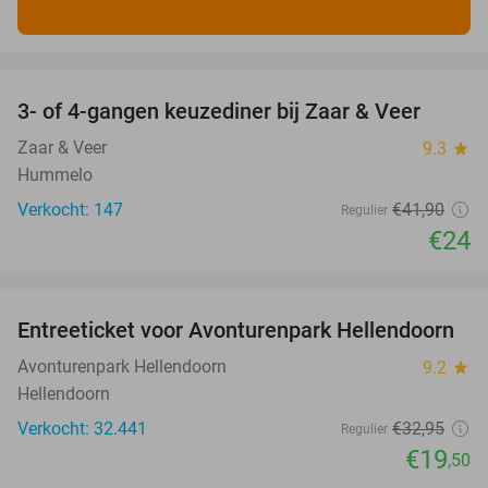
favorite_border
3- of 4-gangen keuzediner bij Zaar & Veer
43%
Zaar & Veer
9.3
star
Hummelo
Verkocht: 147
€41
,90
Regulier
€24
favorite_border
Entreeticket voor Avonturenpark Hellendoorn
41%
Avonturenpark Hellendoorn
9.2
star
Hellendoorn
Verkocht: 32.441
€32
,95
Regulier
€19
,50