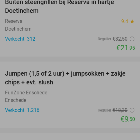
Buiten steengrillen bij Reserva in hartje
32%
Doetinchem
Reserva
9.4
star
Doetinchem
Verkocht: 312
€32
,50
Regulier
€21
,95
favorite_border
Jumpen (1,5 of 2 uur) + jumpsokken + zakje
48%
chips + evt. slush
FunZone Enschede
Enschede
Verkocht: 1.216
€18
,30
Regulier
€9
,50
favorite_border