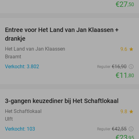
€27
,50
favorite_border
Entree voor Het Land van Jan Klaassen +
30%
drankje
Het Land van Jan Klaassen
9.6
star
Braamt
Verkocht: 3.802
€16
,90
Regulier
€11
,80
favorite_border
3-gangen keuzediner bij Het Schaftlokaal
44%
Het Schaftlokaal
9.8
star
Ulft
Verkocht: 103
€42
,55
Regulier
€23
,95