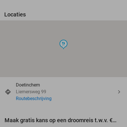
Locaties
food
Doetinchem
Liemersweg 99
Routebeschrijving
Maak gratis kans op een droomreis t.w.v. €3.000!