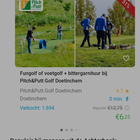
51%
favorite_border
Fungolf of voetgolf + bittergarnituur bij
Pitch&Putt Golf Doetinchem
Pitch&Putt Golf Doetinchem
9.7
star
Doetinchem
0 min.
directions_walk
Verkocht: 1.694
€12
,75
Regulier
€6
,25