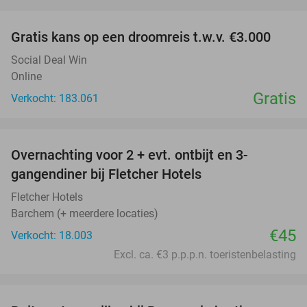
favorite_border
Gratis kans op een droomreis t.w.v. €3.000
Social Deal Win
Online
Gratis
Verkocht: 183.061
favorite_border
Overnachting voor 2 + evt. ontbijt en 3-
gangendiner bij Fletcher Hotels
Fletcher Hotels
Barchem (+ meerdere locaties)
€45
Verkocht: 18.003
Excl. ca. €3 p.p.p.n. toeristenbelasting
favorite_border