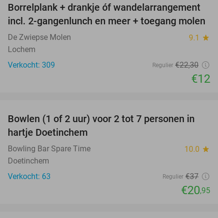
Borrelplank + drankje óf wandelarrangement
46%
incl. 2-gangenlunch en meer + toegang molen
De Zwiepse Molen
9.1
star
Lochem
Verkocht: 309
€22
,30
Regulier
€12
favorite_border
Bowlen (1 of 2 uur) voor 2 tot 7 personen in
43%
hartje Doetinchem
Bowling Bar Spare Time
10.0
star
Doetinchem
Verkocht: 63
€37
Regulier
€20
,95
favorite_border