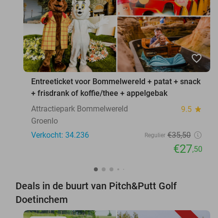
favorite_border
Entreeticket voor Bommelwereld + patat + snack
+ frisdrank of koffie/thee + appelgebak
Attractiepark Bommelwereld
9.5
star
Groenlo
Verkocht: 34.236
€35
,50
Regulier
€27
,50
Deals in de buurt van Pitch&Putt Golf
Doetinchem