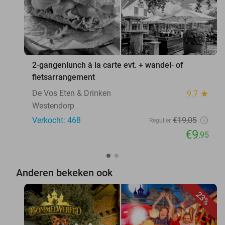
2-gangenlunch à la carte evt. + wandel- of
fietsarrangement
De Vos Eten & Drinken
9.7
star
Westendorp
Verkocht: 468
€19
,05
Regulier
€9
,95
Anderen bekeken ook
23%