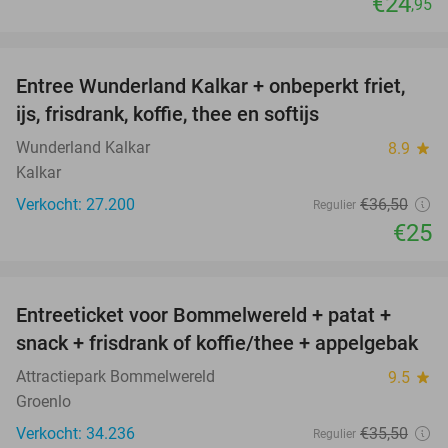
€24
,95
favorite_border
Entree Wunderland Kalkar + onbeperkt friet,
32%
ijs, frisdrank, koffie, thee en softijs
Wunderland Kalkar
8.9
star
Kalkar
Verkocht: 27.200
€36
,50
Regulier
€25
favorite_border
Entreeticket voor Bommelwereld + patat +
23%
snack + frisdrank of koffie/thee + appelgebak
Attractiepark Bommelwereld
9.5
star
Groenlo
Verkocht: 34.236
€35
,50
Regulier