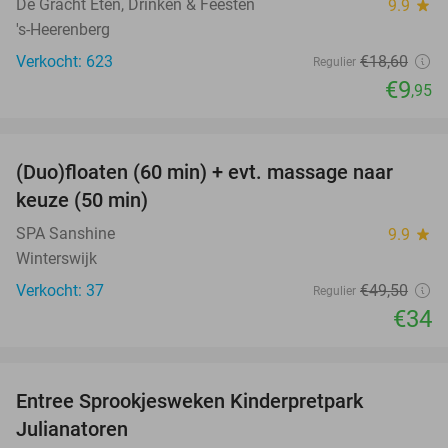
De Gracht Eten, Drinken & Feesten
9.9
star
's-Heerenberg
Verkocht: 623
€18
,60
Regulier
€9
,95
favorite_border
(Duo)floaten (60 min) + evt. massage naar
31%
keuze (50 min)
SPA Sanshine
9.9
star
Winterswijk
Verkocht: 37
€49
,50
Regulier
€34
favorite_border
Entree Sprookjesweken Kinderpretpark
39%
Julianatoren