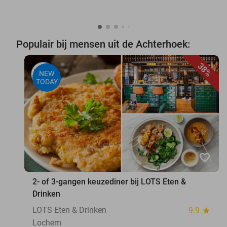
Populair bij mensen uit de Achterhoek:
38%
NEW
TODAY
favorite_border
2- of 3-gangen keuzediner bij LOTS Eten &
Drinken
LOTS Eten & Drinken
9.9
star
Lochem