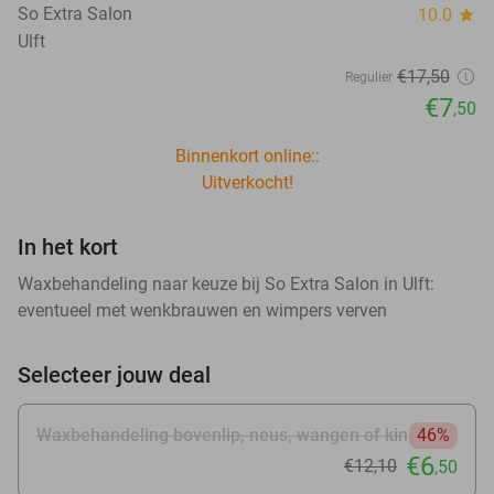
So Extra Salon
10.0
star
Ulft
€17
,50
Regulier
€7
,50
Binnenkort online::
Uitverkocht!
In het kort
Waxbehandeling naar keuze bij So Extra Salon in Ulft:
eventueel met wenkbrauwen en wimpers verven
Selecteer jouw deal
Waxbehandeling bovenlip, neus, wangen of kin
46%
€6
€12
,10
,50