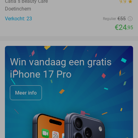
Catia´s Beauty Care
9.9
star
Doetinchem
Verkocht: 23
€55
Regulier
€24
,95
Win vandaag een gratis
iPhone 17 Pro
Meer info