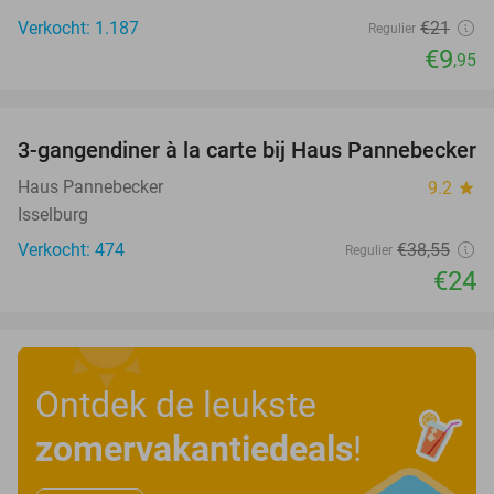
Verkocht: 1.187
€21
Regulier
€9
,95
favorite_border
3-gangendiner à la carte bij Haus Pannebecker
38%
Haus Pannebecker
9.2
star
Isselburg
Verkocht: 474
€38
,55
Regulier
€24
Ontdek de leukste
zomervakantiedeals
!