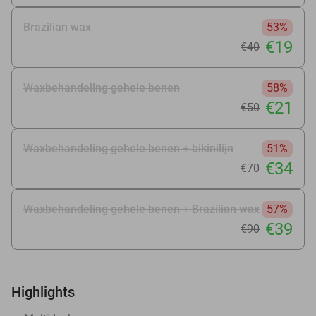
Brazilian wax
53%
€19
€40
Waxbehandeling gehele benen
58%
€21
€50
Waxbehandeling gehele benen + bikinilijn
51%
€34
€70
Waxbehandeling gehele benen + Brazilian wax
57%
€39
€90
Highlights