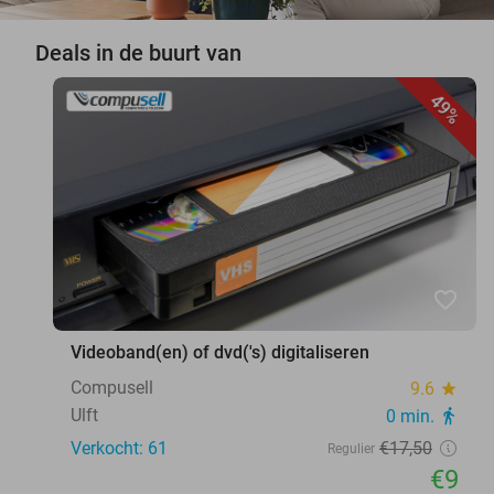
Deals in de buurt van
49%
favorite_border
Videoband(en) of dvd('s) digitaliseren
Compusell
9.6
star
Ulft
0 min.
directions_walk
Verkocht: 61
€17
,50
Regulier
€9