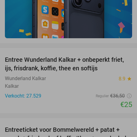
favorite_border
Entree Wunderland Kalkar + onbeperkt friet,
32%
ijs, frisdrank, koffie, thee en softijs
Wunderland Kalkar
8.9
star
Kalkar
Verkocht: 27.529
€36
,50
Regulier
€25
favorite_border
Entreeticket voor Bommelwereld + patat +
23%