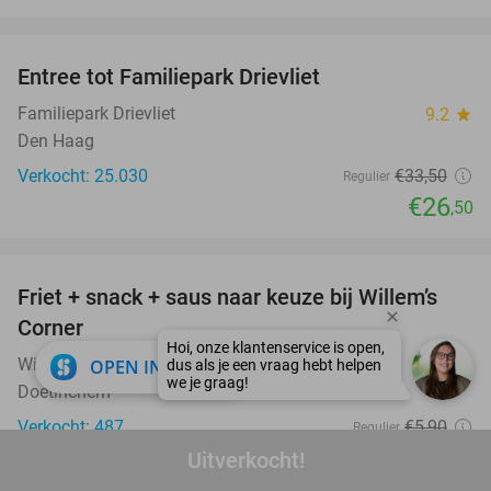
favorite_border
Entree tot Familiepark Drievliet
21%
Familiepark Drievliet
9.2
star
Den Haag
Verkocht: 25.030
€33
,50
Regulier
€26
,50
favorite_border
Friet + snack + saus naar keuze bij Willem’s
41%
Corner
close
Willem´s Corner
OPEN IN APP
9.6
star
Doetinchem
Verkocht: 487
€5
,90
Regulier
€3
Uitverkocht!
,50