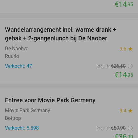
€14
,95
favorite_border
Wandelarrangement incl. warme drank +
44%
gebak + 2-gangenlunch bij De Naober
De Naober
9.6
star
Ruurlo
Verkocht: 47
€26
,50
Regulier
€14
,95
favorite_border
Entree voor Movie Park Germany
38%
Movie Park Germany
9.4
star
Bottrop
Verkocht: 5.598
€59
,90
Regulier
€36
,90