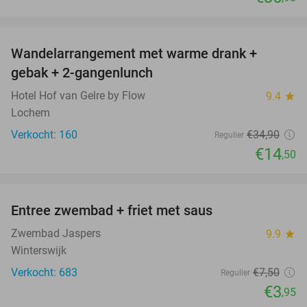
favorite_border
Wandelarrangement met warme drank +
58%
gebak + 2-gangenlunch
Hotel Hof van Gelre by Flow
9.4
star
Lochem
Verkocht: 160
€34
,90
Regulier
€14
,50
favorite_border
Entree zwembad + friet met saus
47%
Zwembad Jaspers
9.9
star
Winterswijk
Verkocht: 683
€7
,50
Regulier
€3
,95