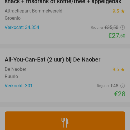
snack + frisdrank of koffie/thee + appelgebak
Attractiepark Bommelwereld
9.5
star
Groenlo
Verkocht: 34.354
€35
,50
Regulier
€27
,50
favorite_border
All-You-Can-Eat (2 uur) bij De Naober
42%
De Naober
9.6
star
Ruurlo
Verkocht: 301
€48
Regulier
€28