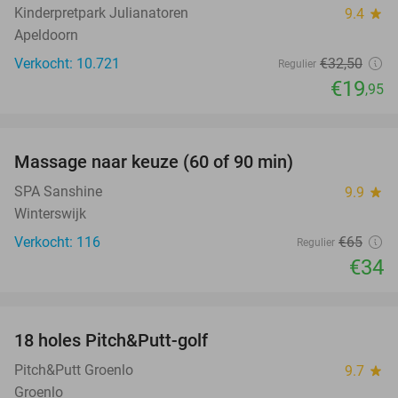
Kinderpretpark Julianatoren
9.4
star
Apeldoorn
Verkocht: 10.721
€32
,50
Regulier
€19
,95
favorite_border
Massage naar keuze (60 of 90 min)
48%
SPA Sanshine
9.9
star
Winterswijk
Verkocht: 116
€65
Regulier
€34
favorite_border
18 holes Pitch&Putt-golf
53%
Pitch&Putt Groenlo
9.7
star
Groenlo