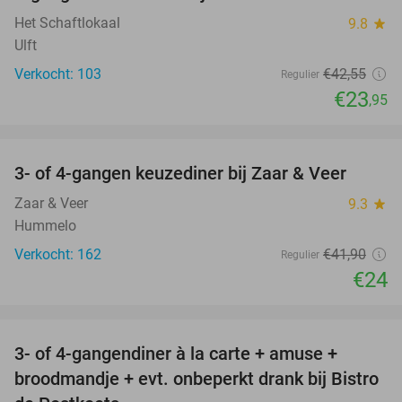
Het Schaftlokaal
9.8
star
Ulft
Verkocht: 103
€42
,55
Regulier
€23
,95
favorite_border
3- of 4-gangen keuzediner bij Zaar & Veer
43%
Zaar & Veer
9.3
star
Hummelo
Verkocht: 162
€41
,90
Regulier
€24
favorite_border
3- of 4-gangendiner à la carte + amuse +
49%
broodmandje + evt. onbeperkt drank bij Bistro