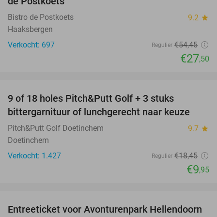
de Postkoets
Bistro de Postkoets
9.2
star
Haaksbergen
Verkocht: 697
€54
,45
Regulier
€27
,50
favorite_border
9 of 18 holes Pitch&Putt Golf + 3 stuks
46%
bittergarnituur of lunchgerecht naar keuze
Pitch&Putt Golf Doetinchem
9.7
star
Doetinchem
Verkocht: 1.427
€18
,45
Regulier
€9
,95
favorite_border
Entreeticket voor Avonturenpark Hellendoorn
41%