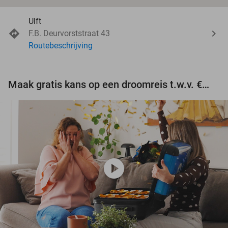
Ulft
F.B. Deurvorststraat 43
Routebeschrijving
Maak gratis kans op een droomreis t.w.v. €3.000!
play_circle