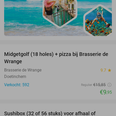
favorite_border
Midgetgolf (18 holes) + pizza bij Brasserie de
37%
Wrange
Brasserie de Wrange
9.7
star
Doetinchem
Verkocht: 592
€15
,85
Regulier
€9
,95
favorite_border
Sushibox (32 of 56 stuks) voor afhaal of
51%