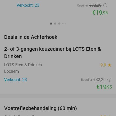
Verkocht: 23
€32
,20
Regulier
€19
,95
favorite_border
Deals in de Achterhoek
2- of 3-gangen keuzediner bij LOTS Eten &
38%
NEW
Drinken
TODAY
LOTS Eten & Drinken
9.9
star
Lochem
Verkocht: 23
€32
,20
Regulier
€19
,95
favorite_border
Voetreflexbehandeling (60 min)
55%