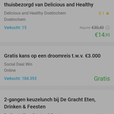
thuisbezorgd van Delicious and Healthy
Delicious and Healthy Doetinchem
8.1
star
Doetinchem
Verkocht: 15
€30
,40
Regulier
€14
,95
favorite_border
Gratis kans op een droomreis t.w.v. €3.000
Social Deal Win
Online
Gratis
Verkocht: 184.393
favorite_border
2-gangen keuzelunch bij De Gracht Eten,
47%
Drinken & Feesten