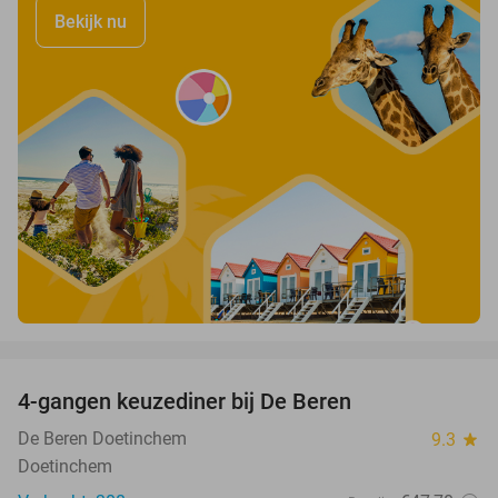
Bekijk nu
favorite_border
4-gangen keuzediner bij De Beren
46%
De Beren Doetinchem
9.3
star
Doetinchem