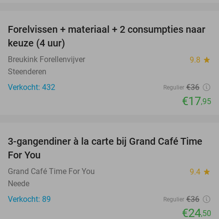
favorite_border
Forelvissen + materiaal + 2 consumpties naar
50%
keuze (4 uur)
Breukink Forellenvijver
9.8
star
Steenderen
Verkocht: 432
€36
Regulier
€17
,95
favorite_border
3-gangendiner à la carte bij Grand Café Time
32%
For You
Grand Café Time For You
9.4
star
Neede
Verkocht: 89
€36
Regulier
€24
,50