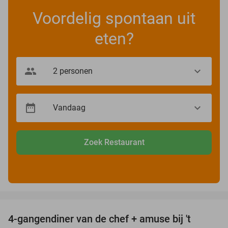
Voordelig spontaan uit
eten?
Zoek Restaurant
favorite_border
4-gangendiner van de chef + amuse bij 't
44%