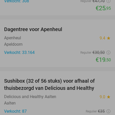
Verkocht: 308
€47
,70
Regulier
€25
,95
favorite_border
Dagentree voor Apenheul
36%
Apenheul
9.4
star
Apeldoorn
Verkocht: 33.164
€30
,50
Regulier
€19
,50
favorite_border
Sushibox (32 of 56 stuks) voor afhaal of
57%
thuisbezorgd van Delicious and Healthy
Delicious and Healthy Aalten
9.0
star
Aalten
Verkocht: 87
€35
Regulier