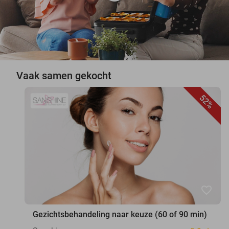
Vaak samen gekocht
52%
favorite_border
Gezichtsbehandeling naar keuze (60 of 90 min)