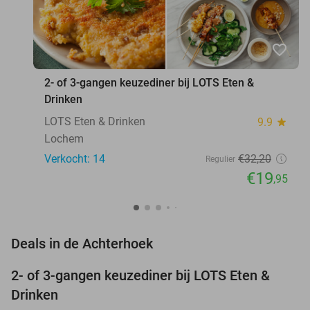
favorite_border
2- of 3-gangen keuzediner bij LOTS Eten &
Drinken
LOTS Eten & Drinken
9.9
star
Lochem
Verkocht: 14
€32
,20
Regulier
€19
,95
favorite_border
Deals in de Achterhoek
2- of 3-gangen keuzediner bij LOTS Eten &
38%
NEW
Drinken
TODAY