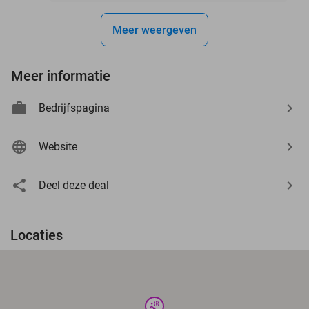
Meer weergeven
Meer informatie
Bedrijfspagina
Website
Deel deze deal
Locaties
wellness