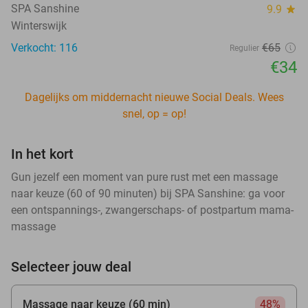
SPA Sanshine
9.9
star
Winterswijk
Verkocht: 116
€65
Regulier
€34
Dagelijks om middernacht nieuwe Social Deals. Wees
snel, op = op!
In het kort
Gun jezelf een moment van pure rust met een massage
naar keuze (60 of 90 minuten) bij SPA Sanshine: ga voor
een ontspannings-, zwangerschaps- of postpartum mama-
massage
Selecteer jouw deal
Massage naar keuze (60 min)
48%