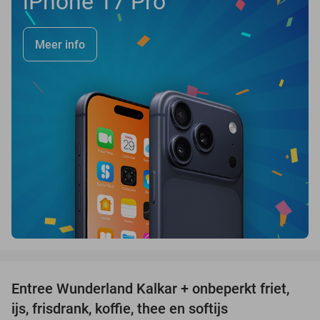
iPhone 17 Pro
Meer info
favorite_border
Entree Wunderland Kalkar + onbeperkt friet,
32%
ijs, frisdrank, koffie, thee en softijs