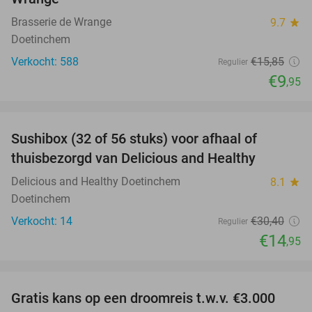
Brasserie de Wrange
9.7
star
Doetinchem
Verkocht: 588
€15
,85
Regulier
€9
,95
favorite_border
Sushibox (32 of 56 stuks) voor afhaal of
51%
thuisbezorgd van Delicious and Healthy
Delicious and Healthy Doetinchem
8.1
star
Doetinchem
Verkocht: 14
€30
,40
Regulier
€14
,95
favorite_border
Gratis kans op een droomreis t.w.v. €3.000