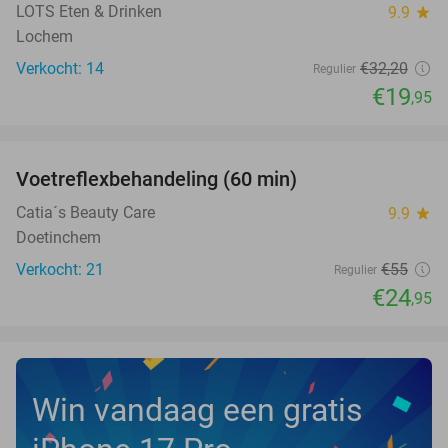
LOTS Eten & Drinken
9.9
star
Lochem
Verkocht: 14
€32
,20
Regulier
€19
,95
favorite_border
Voetreflexbehandeling (60 min)
55%
Catia´s Beauty Care
9.9
star
Doetinchem
Verkocht: 21
€55
Regulier
€24
,95
Win vandaag een gratis