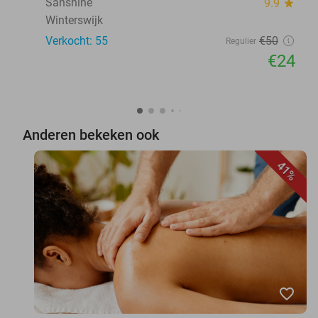
Sanshine
9.9
star
Winterswijk
Verkocht: 55
€50
Regulier
€24
Anderen bekeken ook
41%
favorite_border