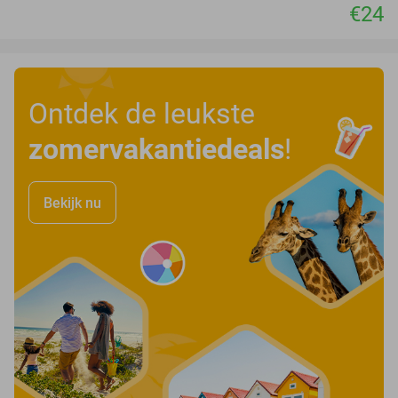
€24
Ontdek de leukste
zomervakantiedeals
!
Bekijk nu