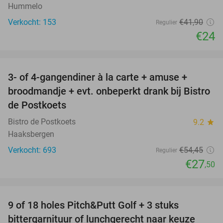
Hummelo
Verkocht: 153
€41
,90
Regulier
€24
favorite_border
3- of 4-gangendiner à la carte + amuse +
49%
broodmandje + evt. onbeperkt drank bij Bistro
de Postkoets
Bistro de Postkoets
9.2
star
Haaksbergen
Verkocht: 693
€54
,45
Regulier
€27
,50
favorite_border
9 of 18 holes Pitch&Putt Golf + 3 stuks
46%
bittergarnituur of lunchgerecht naar keuze