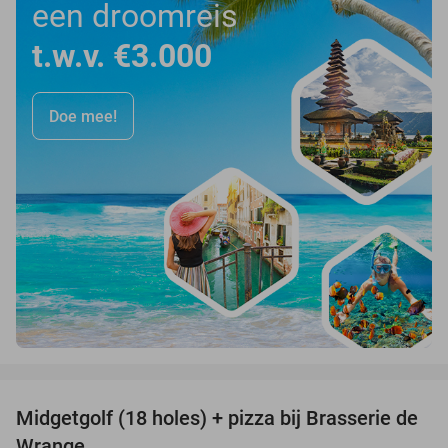
een droomreis
t.w.v. €3.000
Doe mee!
favorite_border
Midgetgolf (18 holes) + pizza bij Brasserie de
37%
Wrange