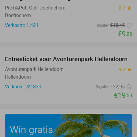
Pitch&Putt Golf Doetinchem
9.7
star
Doetinchem
Verkocht: 1.421
€18
,45
Regulier
€9
,95
favorite_border
Entreeticket voor Avonturenpark Hellendoorn
41%
Avonturenpark Hellendoorn
9.2
star
Hellendoorn
Verkocht: 32.830
€32
,95
Regulier
€19
,50
Win gratis