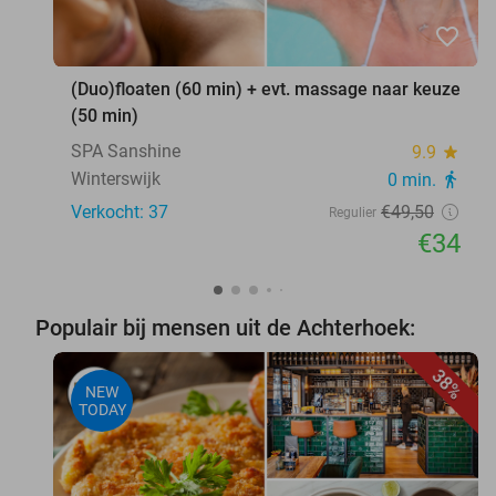
favorite_border
(Duo)floaten (60 min) + evt. massage naar keuze
(50 min)
SPA Sanshine
9.9
star
Winterswijk
0 min.
directions_walk
Verkocht: 37
€49
,50
Regulier
€34
Populair bij mensen uit de Achterhoek:
38%
NEW
TODAY