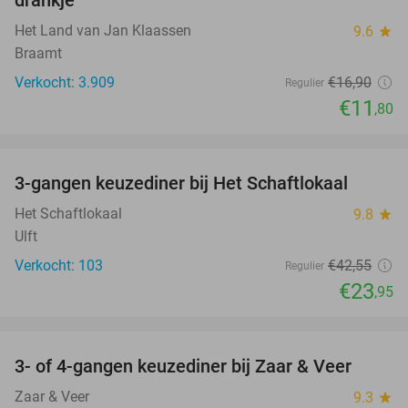
drankje
Het Land van Jan Klaassen
9.6
star
Braamt
Verkocht: 3.909
€16
,90
Regulier
€11
,80
favorite_border
3-gangen keuzediner bij Het Schaftlokaal
44%
Het Schaftlokaal
9.8
star
Ulft
Verkocht: 103
€42
,55
Regulier
€23
,95
favorite_border
3- of 4-gangen keuzediner bij Zaar & Veer
43%
Zaar & Veer
9.3
star