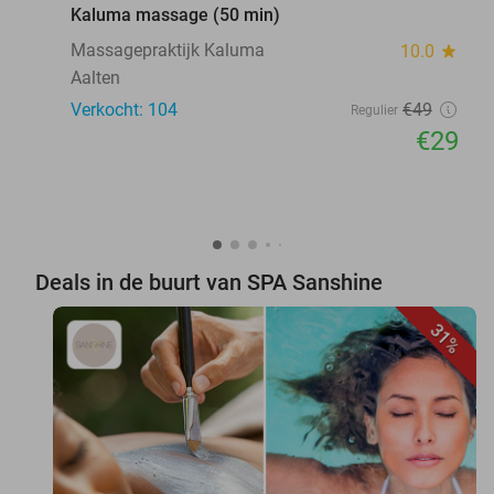
Kaluma massage (50 min)
Massagepraktijk Kaluma
10.0
star
Aalten
Verkocht: 104
€49
Regulier
€29
Deals in de buurt van SPA Sanshine
31%