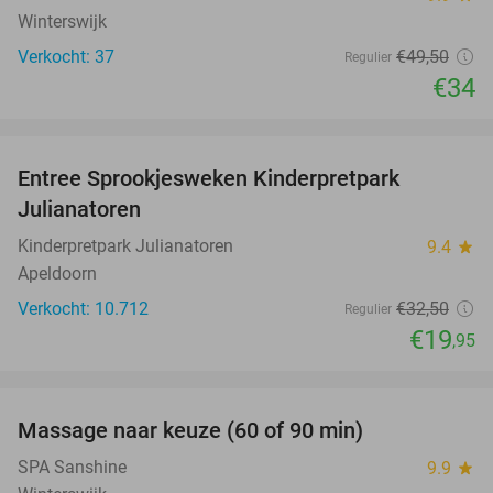
Winterswijk
Verkocht: 37
€49
,50
Regulier
€34
favorite_border
Entree Sprookjesweken Kinderpretpark
39%
Julianatoren
Kinderpretpark Julianatoren
9.4
star
Apeldoorn
Verkocht: 10.712
€32
,50
Regulier
€19
,95
favorite_border
Massage naar keuze (60 of 90 min)
48%
SPA Sanshine
9.9
star