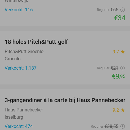
Winterswijk
Verkocht: 116
€65
Regulier
€34
favorite_border
18 holes Pitch&Putt-golf
53%
Pitch&Putt Groenlo
9.7
star
Groenlo
Verkocht: 1.187
€21
Regulier
€9
,95
favorite_border
3-gangendiner à la carte bij Haus Pannebecker
38%
Haus Pannebecker
9.2
star
Isselburg
Verkocht: 474
€38
,55
Regulier