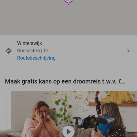
Winterswijk
Bossesteeg 12
Routebeschrijving
Maak gratis kans op een droomreis t.w.v. €3.000!
play_circle