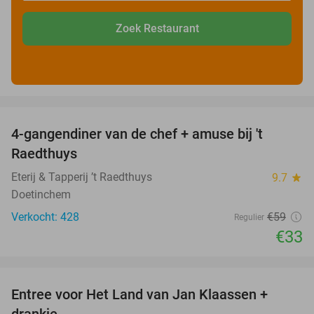
Zoek Restaurant
favorite_border
4-gangendiner van de chef + amuse bij 't
44%
Raedthuys
Eterij & Tapperij ’t Raedthuys
9.7
star
Doetinchem
Verkocht: 428
€59
Regulier
€33
favorite_border
Entree voor Het Land van Jan Klaassen +
30%