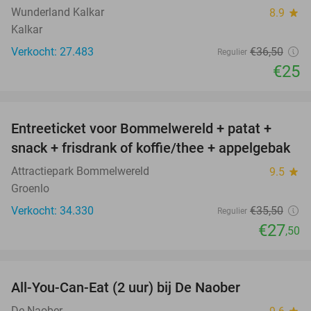
Wunderland Kalkar
8.9
star
Kalkar
Verkocht: 27.483
€36
,50
Regulier
€25
favorite_border
Entreeticket voor Bommelwereld + patat +
23%
snack + frisdrank of koffie/thee + appelgebak
Attractiepark Bommelwereld
9.5
star
Groenlo
Verkocht: 34.330
€35
,50
Regulier
€27
,50
favorite_border
All-You-Can-Eat (2 uur) bij De Naober
42%
De Naober