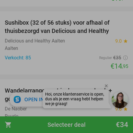
favorite_border
Sushibox (32 of 56 stuks) voor afhaal of
57%
thuisbezorgd van Delicious and Healthy
Delicious and Healthy Aalten
9.0
star
Aalten
Verkocht: 85
€35
Regulier
€14
,95
favorite_border
Wandelarrangement incl. warme drank +
44%
gebak + 2-gangenlunch bij De Naober
close
OPEN IN APP
De Naober
9.6
star
Ruurlo
€34
shopping_cart
Selecteer deal
Verkocht: 38
€26
,50
Regulier