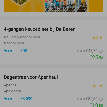
favorite_border
4-gangen keuzediner bij De Beren
46%
De Beren Doetinchem
9.3
star
Doetinchem
Verkocht: 308
€47
,70
Regulier
€25
,95
favorite_border
Dagentree voor Apenheul
36%
Apenheul
9.4
star
Apeldoorn
Verkocht: 33.099
€30
,50
Regulier
€19
,50