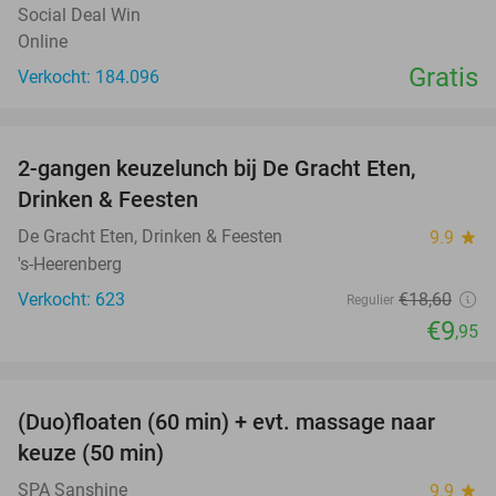
Social Deal Win
Online
Gratis
Verkocht: 184.096
favorite_border
2-gangen keuzelunch bij De Gracht Eten,
47%
Drinken & Feesten
De Gracht Eten, Drinken & Feesten
9.9
star
's-Heerenberg
Verkocht: 623
€18
,60
Regulier
€9
,95
favorite_border
(Duo)floaten (60 min) + evt. massage naar
31%
keuze (50 min)
SPA Sanshine
9.9
star