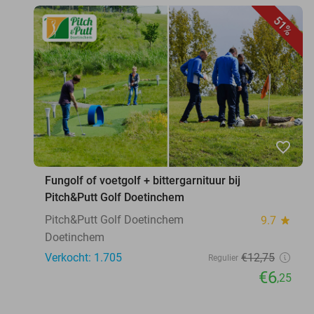
51%
favorite_border
Fungolf of voetgolf + bittergarnituur bij
Pitch&Putt Golf Doetinchem
Pitch&Putt Golf Doetinchem
9.7
star
Doetinchem
Verkocht: 1.705
€12
,75
Regulier
€6
,25