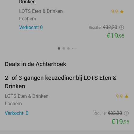
Drinken
LOTS Eten & Drinken
9.9
star
Lochem
Verkocht: 0
€32
,20
Regulier
€19
,95
favorite_border
Deals in de Achterhoek
2- of 3-gangen keuzediner bij LOTS Eten &
38%
NEW
Drinken
TODAY
LOTS Eten & Drinken
9.9
star
Lochem
Verkocht: 0
€32
,20
Regulier
€19
,95
favorite_border