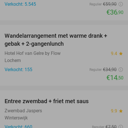
Verkocht: 5.545
€59
,90
Regulier
€36
,90
favorite_border
Wandelarrangement met warme drank +
58%
gebak + 2-gangenlunch
Hotel Hof van Gelre by Flow
9.4
star
Lochem
Verkocht: 155
€34
,90
Regulier
€14
,50
favorite_border
Entree zwembad + friet met saus
47%
Zwembad Jaspers
9.9
star
Winterswijk
Verkocht: 660
€7
,50
Regulier