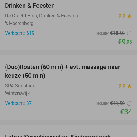
Drinken & Feesten
De Gracht Eten, Drinken & Feesten
9.9
star
's-Heerenberg
Verkocht: 619
€18
,60
Regulier
€9
,95
favorite_border
(Duo)floaten (60 min) + evt. massage naar
31%
keuze (50 min)
SPA Sanshine
9.9
star
Winterswijk
Verkocht: 37
€49
,50
Regulier
€34
favorite_border