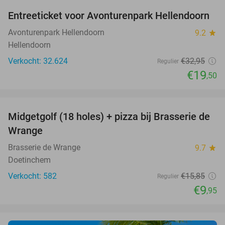
Entreeticket voor Avonturenpark Hellendoorn
41%
Avonturenpark Hellendoorn
9.2
star
Hellendoorn
Verkocht: 32.624
€32
,95
Regulier
€19
,50
favorite_border
Midgetgolf (18 holes) + pizza bij Brasserie de
37%
Wrange
Brasserie de Wrange
9.7
star
Doetinchem
Verkocht: 582
€15
,85
Regulier
€9
,95