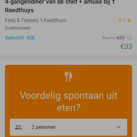
4-gangendiner van de chef + amuse bij 't
44%
Raedthuys
Eterij & Tapperij ’t Raedthuys
9.7
star
Doetinchem
Verkocht: 428
€59
Regulier
€33
Voordelig spontaan uit
eten?