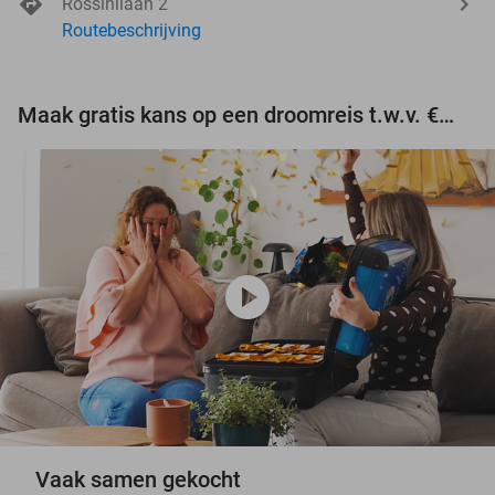
Rossinilaan 2
Routebeschrijving
Maak gratis kans op een droomreis t.w.v. €3.000!
play_circle
Vaak samen gekocht