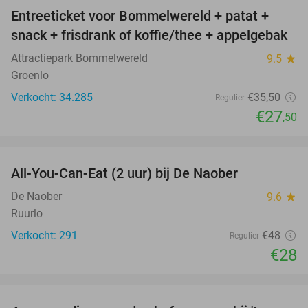
Entreeticket voor Bommelwereld + patat +
23%
snack + frisdrank of koffie/thee + appelgebak
Attractiepark Bommelwereld
9.5
star
Groenlo
Verkocht: 34.285
€35
,50
Regulier
€27
,50
favorite_border
All-You-Can-Eat (2 uur) bij De Naober
42%
De Naober
9.6
star
Ruurlo
Verkocht: 291
€48
Regulier
€28
favorite_border