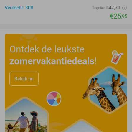
Verkocht: 308
€47
,70
Regulier
€25
,95
Ontdek de leukste
zomervakantiedeals
!
Bekijk nu