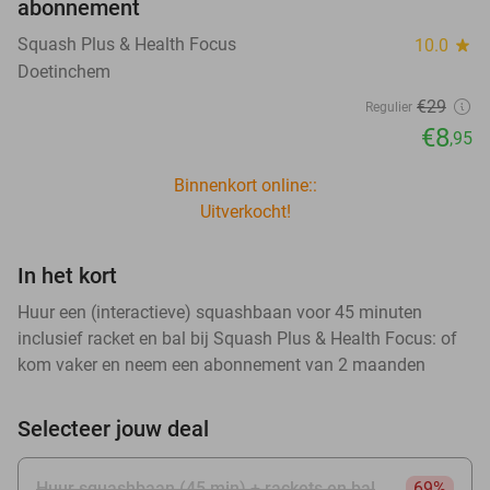
abonnement
Squash Plus & Health Focus
10.0
star
Doetinchem
€29
Regulier
€8
,95
Binnenkort online::
Uitverkocht!
In het kort
Huur een (interactieve) squashbaan voor 45 minuten
inclusief racket en bal bij Squash Plus & Health Focus: of
kom vaker en neem een abonnement van 2 maanden
Selecteer jouw deal
Huur squashbaan (45 min) + rackets en bal
69%