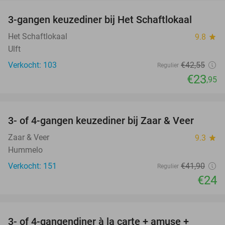
3-gangen keuzediner bij Het Schaftlokaal
44%
Het Schaftlokaal
9.8
star
Ulft
Verkocht: 103
€42
,55
Regulier
€23
,95
favorite_border
3- of 4-gangen keuzediner bij Zaar & Veer
43%
Zaar & Veer
9.3
star
Hummelo
Verkocht: 151
€41
,90
Regulier
€24
favorite_border
3- of 4-gangendiner à la carte + amuse +