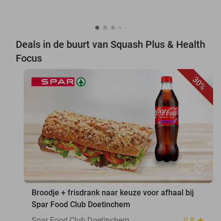
Deals in de buurt van Squash Plus & Health
Focus
30%
favorite_border
Broodje + frisdrank naar keuze voor afhaal bij
Spar Food Club Doetinchem
Spar Food Club Doetinchem
9.8
star