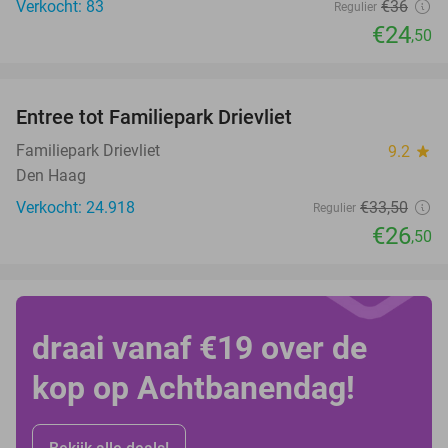
Verkocht: 83
€36
Regulier
€24
,50
favorite_border
Entree tot Familiepark Drievliet
21%
Familiepark Drievliet
9.2
star
Den Haag
Verkocht: 24.918
€33
,50
Regulier
€26
,50
draai vanaf €19 over de
kop op Achtbanendag!