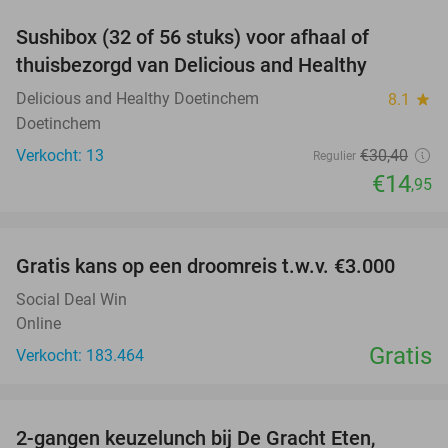
Sushibox (32 of 56 stuks) voor afhaal of
51%
thuisbezorgd van Delicious and Healthy
Delicious and Healthy Doetinchem
8.1
star
Doetinchem
Verkocht: 13
€30
,40
Regulier
€14
,95
favorite_border
Gratis kans op een droomreis t.w.v. €3.000
Social Deal Win
Online
Gratis
Verkocht: 183.464
favorite_border
2-gangen keuzelunch bij De Gracht Eten,
47%