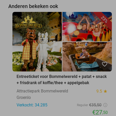
Anderen bekeken ook
23%
favorite_border
Entreeticket voor Bommelwereld + patat + snack
+ frisdrank of koffie/thee + appelgebak
Attractiepark Bommelwereld
9.5
star
Groenlo
Verkocht: 34.285
€35
,50
Regulier
€27
,50