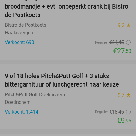
49%
broodmandje + evt. onbeperkt drank bij Bistro
de Postkoets
Bistro de Postkoets
9.2
star
Haaksbergen
Verkocht: 693
€54
,45
Regulier
€27
,50
favorite_border
9 of 18 holes Pitch&Putt Golf + 3 stuks
46%
bittergarnituur of lunchgerecht naar keuze
Pitch&Putt Golf Doetinchem
9.7
star
Doetinchem
Verkocht: 1.414
€18
,45
Regulier
€9
,95
favorite_border