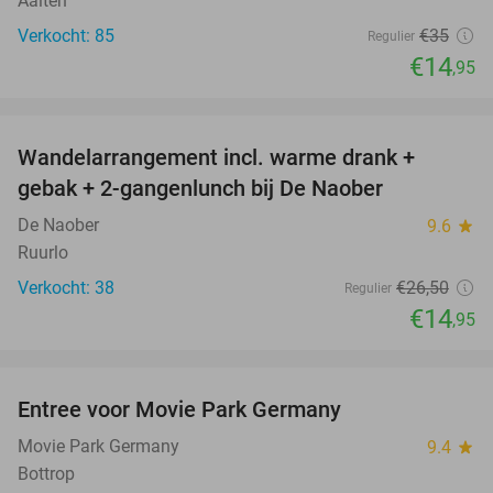
Aalten
Verkocht: 85
€35
Regulier
€14
,95
favorite_border
Wandelarrangement incl. warme drank +
44%
gebak + 2-gangenlunch bij De Naober
De Naober
9.6
star
Ruurlo
Verkocht: 38
€26
,50
Regulier
€14
,95
favorite_border
Entree voor Movie Park Germany
38%
Movie Park Germany
9.4
star
Bottrop