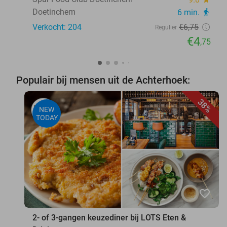
Doetinchem
6 min.
directions_walk
Verkocht: 204
€6
,75
Regulier
€4
,75
Populair bij mensen uit de Achterhoek:
38%
NEW
TODAY
favorite_border
2- of 3-gangen keuzediner bij LOTS Eten &