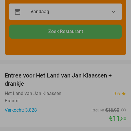
Zoek Restaurant
favorite_border
Entree voor Het Land van Jan Klaassen +
30%
drankje
Het Land van Jan Klaassen
9.6
star
Braamt
Verkocht: 3.828
€16
,90
Regulier
€11
,80
favorite_border