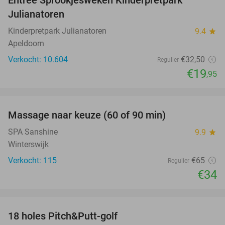
Entree Sprookjesweken Kinderpretpark
39%
Julianatoren
Kinderpretpark Julianatoren
9.4
star
Apeldoorn
Verkocht: 10.604
€32
,50
Regulier
€19
,95
favorite_border
Massage naar keuze (60 of 90 min)
48%
SPA Sanshine
9.9
star
Winterswijk
Verkocht: 115
€65
Regulier
€34
favorite_border
18 holes Pitch&Putt-golf
53%