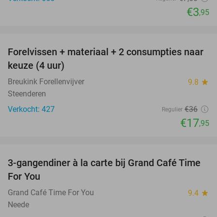
€3
,95
favorite_border
Forelvissen + materiaal + 2 consumpties naar
50%
keuze (4 uur)
Breukink Forellenvijver
9.8
star
Steenderen
Verkocht: 427
€36
Regulier
€17
,95
favorite_border
3-gangendiner à la carte bij Grand Café Time
32%
For You
Grand Café Time For You
9.4
star
Neede