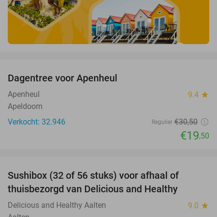
favorite_border
Dagentree voor Apenheul
36%
Apenheul
9.4
star
Apeldoorn
Verkocht: 32.946
€30
,50
Regulier
€19
,50
favorite_border
Sushibox (32 of 56 stuks) voor afhaal of
57%
thuisbezorgd van Delicious and Healthy
Delicious and Healthy Aalten
9.0
star