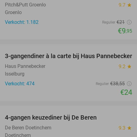
Pitch&Putt Groenlo
9.7
star
Groenlo
Verkocht: 1.182
€21
Regulier
€9
,95
favorite_border
3-gangendiner à la carte bij Haus Pannebecker
38%
Haus Pannebecker
9.2
star
Isselburg
Verkocht: 474
€38
,55
Regulier
€24
favorite_border
4-gangen keuzediner bij De Beren
46%
De Beren Doetinchem
9.3
star
Doetinchem