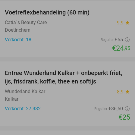
Voetreflexbehandeling (60 min)
55%
Catia´s Beauty Care
9.9
star
Doetinchem
Verkocht: 18
€55
Regulier
€24
,95
favorite_border
Entree Wunderland Kalkar + onbeperkt friet,
32%
ijs, frisdrank, koffie, thee en softijs
Wunderland Kalkar
8.9
star
Kalkar
Verkocht: 27.332
€36
,50
Regulier
€25
favorite_border