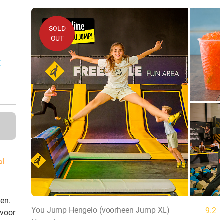
SOLD
OUT
:
al
den.
You Jump Hengelo (voorheen Jump XL)
9.2
 voor