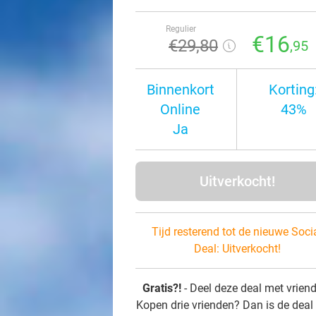
Regulier
€16
€29
,80
,95
Binnenkort
Korting
Online
43%
Ja
Uitverkocht!
Tijd resterend tot de nieuwe Soci
Deal:
Uitverkocht!
Gratis?!
- Deel deze deal met vrien
Kopen drie vrienden? Dan is de deal