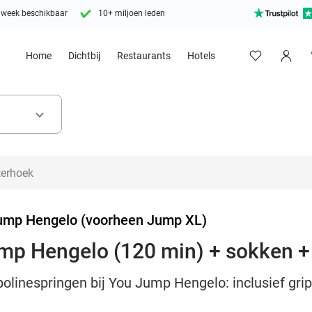
 week beschikbaar
10+ miljoen leden
Home
Dichtbij
Restaurants
Hotels
keyboard_arrow_down
ump Hengelo (voorheen Jump XL)
mp Hengelo (120 min) + sokken + 
linespringen bij You Jump Hengelo: inclusief grip