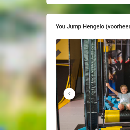
You Jump Hengelo (voorhee
chevron_left