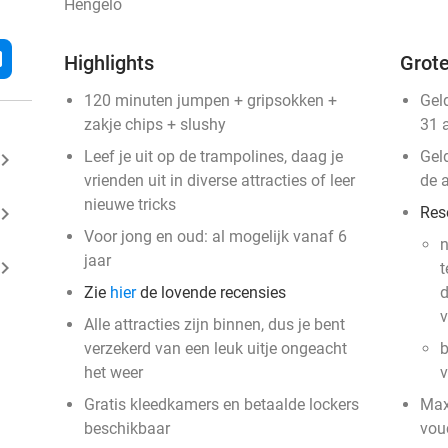
Hengelo
l
Highlights
Grote
120 minuten jumpen + gripsokken +
Gel
zakje chips + slushy
31 
Leef je uit op de trampolines, daag je
Geld
ard_arrow_right
vrienden uit in diverse attracties of leer
de 
nieuwe tricks
ard_arrow_right
Res
Voor jong en oud: al mogelijk vanaf 6
n
jaar
ard_arrow_right
t
Zie
hier
de lovende recensies
d
v
Alle attracties zijn binnen, dus je bent
verzekerd van een leuk uitje ongeacht
b
het weer
Gratis kleedkamers en betaalde lockers
Max
beschikbaar
vou