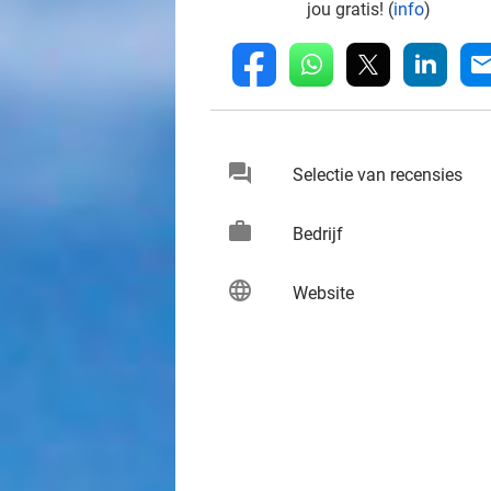
jou gratis! (
info
)
whatsapp
linkedin
fb
mai
chat
keybo
Selectie van recensies
work
keybo
Bedrijf
language
keybo
Website