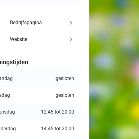
keyboard_arrow_right
Bedrijfspagina
keyboard_arrow_right
Website
ingstijden
andag
gesloten
sdag
gesloten
ensdag
12:45 tot 20:00
derdag
14:45 tot 20:00