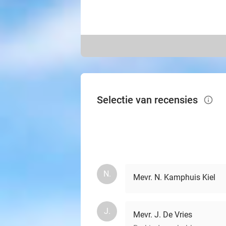
Selectie van recensies
info_outlined
N.
Mevr. N. Kamphuis Kiel
J.
Mevr. J. De Vries