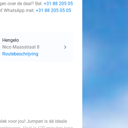
gen over de deal? Bel:
+31 88 205 05
f WhatsApp met:
+31 88 205 05 05
Hengelo
Nico Maasstraat 8
Routebeschrijving
plek voor jou! Jumpen is dé ideale