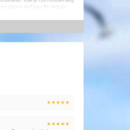
 combineren. Voel je 120 minuten lang
he skills in de Foam Pit, blijf als
s tijdens een spannend spelletje
om krijg je een zakje naturel- of
gripsokken voordat jouw
ng en oud!