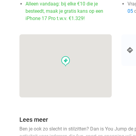
Alleen vandaag: bij elke €10 die je
Vra
besteedt, maak je gratis kans op een
05
o
iPhone 17 Pro t.w.v. €1.329!
events
Lees meer
Ben je ook zo slecht in stilzitten? Dan is You Jump de 