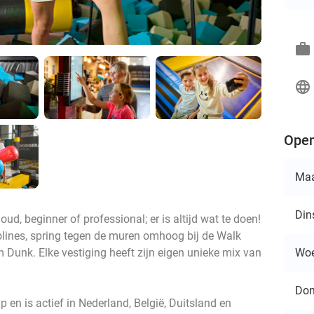
work
language
Open
Ma
Din
ud, beginner of professional; er is altijd wat te doen!
lines, spring tegen de muren omhoog bij de Walk
Wo
 Dunk. Elke vestiging heeft zijn eigen unieke mix van
Don
n is actief in Nederland, België, Duitsland en