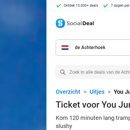
Ontdek 15.000+ deals
7 dagen per
de Achterhoek
Overzicht
>
Uitjes
>
You J
Ticket voor You Ju
Kom 120 minuten lang trampo
slushy