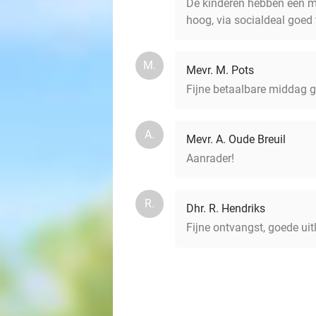
De kinderen hebben een me
hoog, via socialdeal goed 
M.
Mevr. M. Pots
Fijne betaalbare middag g
A.
Mevr. A. Oude Breuil
Aanrader!
R.
Dhr. R. Hendriks
Fijne ontvangst, goede uit